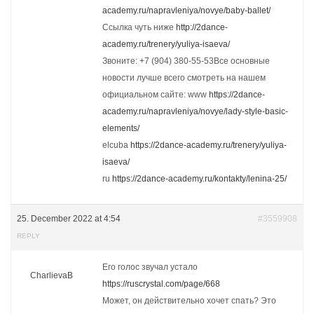
academy.ru/napravleniya/novye/baby-ballet/
Ссылка чуть ниже
http://2dance-
academy.ru/trenery/yuliya-isaeva/
Звоните: +7 (904) 380-55-53Все основные
новости лучше всего смотреть на нашем
официальном сайте: www
https://2dance-
academy.ru/napravleniya/novye/lady-style-basic-
elements/
elcuba
https://2dance-academy.ru/trenery/yuliya-
isaeva/
ru
https://2dance-academy.ru/kontakty/lenina-25/
25. December 2022 at 4:54
#3559908
REPLY
Его голос звучал устало
CharlievaB
https://ruscrystal.com/page/668
Может, он действительно хочет спать? Это