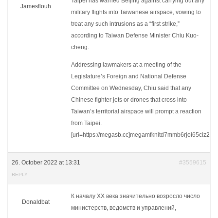
Taipei has warned Beijing against carrying out any
Jamesflouh
military flights into Taiwanese airspace, vowing to
treat any such intrusions as a “first strike,”
according to Taiwan Defense Minister Chiu Kuo-
cheng.
Addressing lawmakers at a meeting of the
Legislature’s Foreign and National Defense
Committee on Wednesday, Chiu said that any
Chinese fighter jets or drones that cross into
Taiwan’s territorial airspace will prompt a reaction
from Taipei.
[url=https://megasb.cc]megamfknitd7mmb6rjoi65ciz23zk
26. October 2022 at 13:31
#3559615
REPLY
К началу XX века значительно возросло число
Donaldbat
министерств, ведомств и управлений,