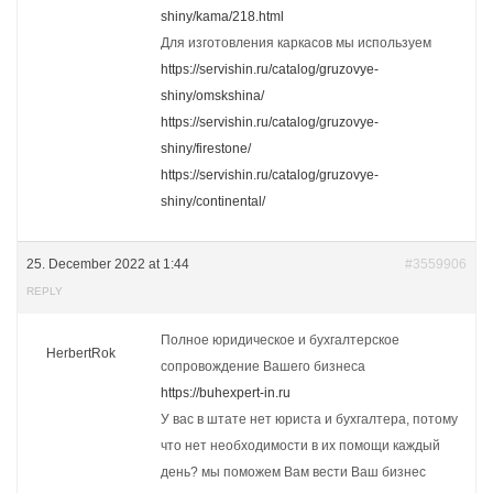
shiny/kama/218.html
Для изготовления каркасов мы используем
https://servishin.ru/catalog/gruzovye-
shiny/omskshina/
https://servishin.ru/catalog/gruzovye-
shiny/firestone/
https://servishin.ru/catalog/gruzovye-
shiny/continental/
25. December 2022 at 1:44
#3559906
REPLY
Полное юридическое и бухгалтерское
HerbertRok
сопровождение Вашего бизнеса
https://buhexpert-in.ru
У вас в штате нет юриста и бухгалтера, потому
что нет необходимости в их помощи каждый
день? мы поможем Вам вести Ваш бизнес