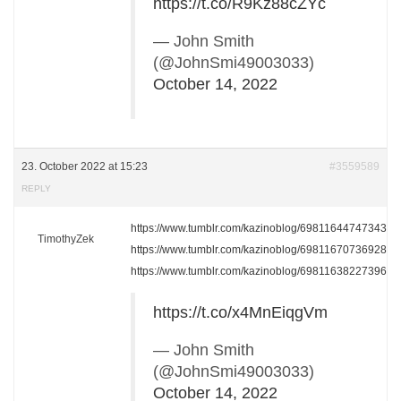
https://t.co/R9Kz88cZYc
— John Smith
(@JohnSmi49003033)
October 14, 2022
23. October 2022 at 15:23
#3559589
REPLY
https://www.tumblr.com/kazinoblog/6981164474734346
TimothyZek
https://www.tumblr.com/kazinoblog/6981167073692876
https://www.tumblr.com/kazinoblog/6981163822739619
https://t.co/x4MnEiqgVm
— John Smith
(@JohnSmi49003033)
October 14, 2022