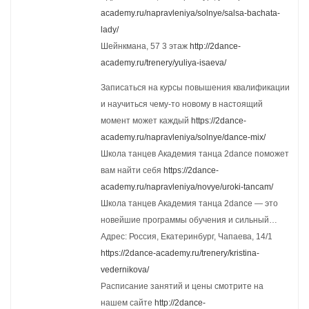
academy.ru/napravleniya/solnye/salsa-bachata-
lady/
Шейнкмана, 57 3 этаж
http://2dance-
academy.ru/trenery/yuliya-isaeva/
Записаться на курсы повышения квалификации
и научиться чему-то новому в настоящий
момент может каждый
https://2dance-
academy.ru/napravleniya/solnye/dance-mix/
Школа танцев Академия танца 2dance поможет
вам найти себя
https://2dance-
academy.ru/napravleniya/novye/uroki-tancam/
Школа танцев Академия танца 2dance — это
новейшие программы обучения и сильный…
Адрес: Россия, Екатеринбург, Чапаева, 14/1
https://2dance-academy.ru/trenery/kristina-
vedernikova/
Расписание занятий и цены смотрите на
нашем сайте
http://2dance-