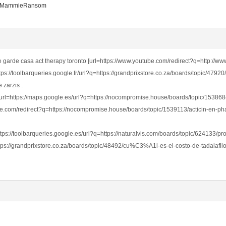
ser:MammieRansom
 garde casa act therapy toronto [url=https://www.youtube.com/redirect?q=http://w
tps://toolbarqueries.google.fr/url?q=https://grandprixstore.co.za/boards/topic/47
 zarzis .
url=https://maps.google.es/url?q=https://nocompromise.house/boards/topic/153868
e.com/redirect?q=https://nocompromise.house/boards/topic/1539113/acticin-en-phar
ttps://toolbarqueries.google.es/url?q=https://naturalvis.com/boards/topic/624133/pr
ttps://grandprixstore.co.za/boards/topic/48492/cu%C3%A1l-es-el-costo-de-tadalaf