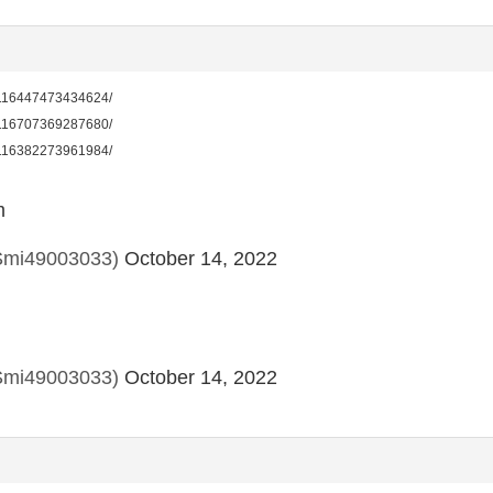
98116447473434624/
98116707369287680/
98116382273961984/
m
Smi49003033)
October 14, 2022
Smi49003033)
October 14, 2022