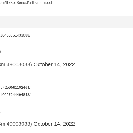
om/]1xBet Bonus[/url] streambed
98116460361433088/
x
Smi49003033)
October 14, 2022
97454259591102464/
98116667244494848/
c
Smi49003033)
October 14, 2022