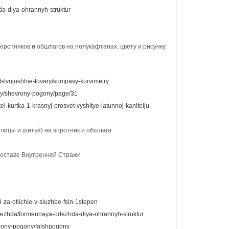
da-dlya-ohrannyh-struktur
воротников и обшлагов на полукафтанах, цвету и рисунку
putstvujushhie-tovary/kompasy-kurvimetry
gory/shevrony-pogony/page/31
el-kurtka-1-krasnyj-prosvet-vyshitye-latunnoj-kanitelju-
лицы и шитьё) на воротник и обшлага
 составе Внутренней Стражи
l-za-otlichie-v-sluzhbe-fsin-1stepen
-odezhda/formennaya-odezhda-dlya-ohrannyh-struktur
evrony-pogony/falshpogony