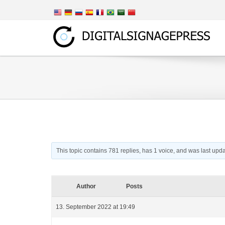
This topic contains 781 replies, has 1 voice, and was last
Author
Posts
13. September 2022 at 19:49