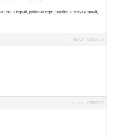
м темно-серый, рубашка серо-голубая, галстук черный,
#3559639
REPLY
#3559707
REPLY