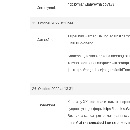
https://many.fan/reynaldovav3
Jeremymok
25. October 2022 at 21:44
Taipei has warned Beijing against carryi
Jamesflouh
Chiu Kuo-cheng.
Addressing lawmakers at a meeting of t
Taiwan’s territorial airspace will prompt
[url=https://megasb.cc]megamfknitd7mm
26. October 2022 at 13:31
К началу XX века значительно возро
Donaldbat
существующих форм
https://ratnik.su
Возникла масса централизованных и
https://ratnik.su/product-tag/hozpakety