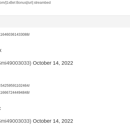
om/]1xBet Bonus[/url] streambed
98116460361433088/
x
Smi49003033)
October 14, 2022
97454259591102464/
98116667244494848/
c
Smi49003033)
October 14, 2022