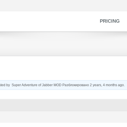
PRICING
 updated by Super Adventure of Jabber MOD Разблокировано
2 years, 4 months ago
.