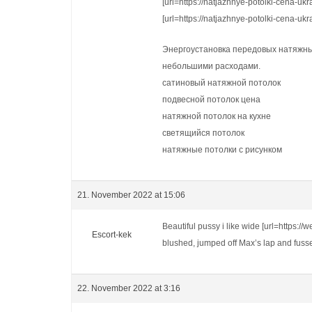
[url=https://natjazhnye-potolki-cena-u
[url=https://natjazhnye-potolki-cena-uk
Энергоустановка передовых натяжны
небольшими расходами.
сатиновый натяжной потолок
подвесной потолок цена
натяжной потолок на кухне
светящийся потолок
натяжные потолки с рисунком
21. November 2022 at 15:06
Beautiful pussy i like wide [url=https://
Escort-kek
blushed, jumped off Max’s lap and fussed
22. November 2022 at 3:16