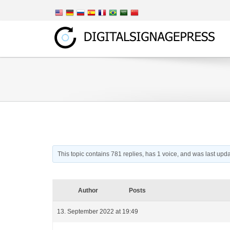
This topic contains 781 replies, has 1 voice, and was last
Author
Posts
13. September 2022 at 19:49