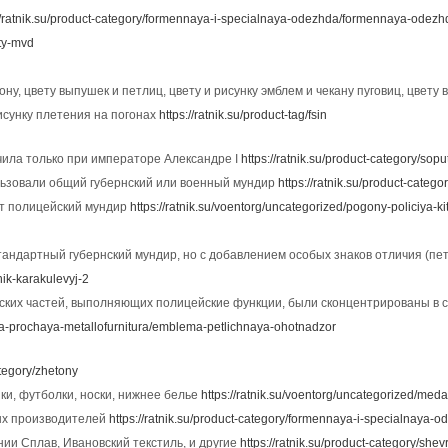
://ratnik.su/product-category/formennaya-i-specialnaya-odezhda/formennaya-odezh
ety-mvd
у, цвету выпушек и петлиц, цвету и рисунку эмблем и чекану пуговиц, цвету 
исунку плетения на погонах
https://ratnik.su/product-tag/fsin
ила только при императоре Александре I
https://ratnik.su/product-category/so
льзовали общий губернский или военный мундир
https://ratnik.su/product-cate
дит полицейский мундир
https://ratnik.su/voentorg/uncategorized/pogony-policiya-kit
андартный губернский мундир, но с добавлением особых знаков отличия (пет
tnik-karakulevyj-2
нских частей, выполняющих полицейские функции, были сконцентрированы в
tura-prochaya-metallofurnitura/emblema-petlichnaya-ohotnadzor
ategory/zhetony
ки, футболки, носки, нижнее белье
https://ratnik.su/voentorg/uncategorized/meda
ых производителей
https://ratnik.su/product-category/formennaya-i-specialnaya
ии Сплав, Ивановский текстиль, и другие
https://ratnik.su/product-category/sh