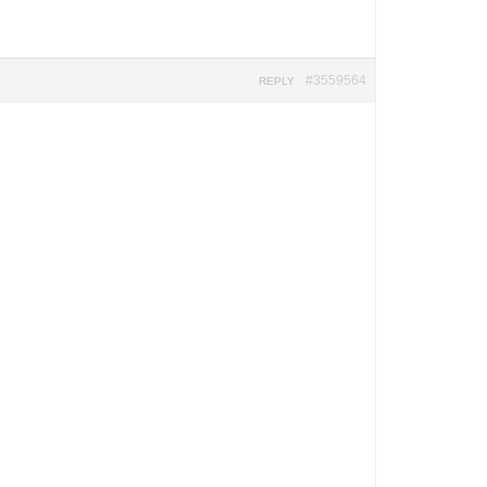
#3559564
REPLY