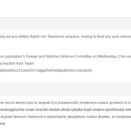
ng out any military flights into Taiwanese airspace, vowing to treat any such intrusio
he Legislature’s Foreign and National Defense Committee on Wednesday, Chiu said t
 a reaction from Taipei.
b6rjoi65ciz23zkch547cbjggn54h5ebtputfo3nid.onion[/url]
сло число министерств, ведомств и управлений, появились новые должности 
/voentorg/prochie-znaki-znachki-medali-ohota-rybalka-kopii-znakov-sport/medal-metk
 ведомственных приказов и циркуляров, вводивших новые формы, устанавл
-mvd