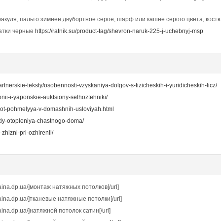
акуля, пальто зимнее двубортное серое, шарф или кашне серого цвета, костю
чатки черные
https://ratnik.su/product-tag/shevron-naruk-225-j-uchebnyj-msp
rtnerskie-teksty/osobennosti-vzyskaniya-dolgov-s-fizicheskih-i-yuridicheskih-licz/
ponii-i-yaponskie-auktsiony-selhoztehniki/
ya-ot-pohmelyya-v-domashnih-usloviyah.html
idy-otopleniya-chastnogo-doma/
zhizni-pri-ozhirenii/
kraina.dp.ua/]монтаж натяжных потолков[/url]
kraina.dp.ua/]тканевые натяжные потолки[/url]
raina.dp.ua/]натяжной потолок сатин[/url]