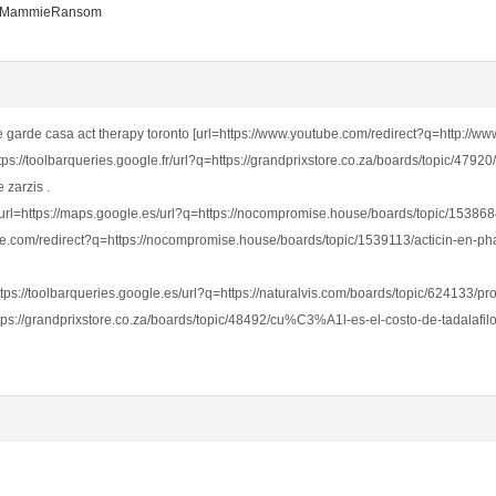
ser:MammieRansom
 garde casa act therapy toronto [url=https://www.youtube.com/redirect?q=http://w
tps://toolbarqueries.google.fr/url?q=https://grandprixstore.co.za/boards/topic/47
 zarzis .
url=https://maps.google.es/url?q=https://nocompromise.house/boards/topic/153868
e.com/redirect?q=https://nocompromise.house/boards/topic/1539113/acticin-en-phar
ttps://toolbarqueries.google.es/url?q=https://naturalvis.com/boards/topic/624133/pr
ttps://grandprixstore.co.za/boards/topic/48492/cu%C3%A1l-es-el-costo-de-tadalaf