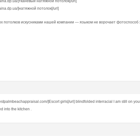
kraina.dp.ua/]тканевый натяжной потолок[/url]
raina.dp.ua/]натяжной потолок[/url]
х потолков искусниками нашей компании — языком не ворочает фотоспособ
westpalmbeachappraisal.com/]Escort girls[/url] blindfolded interracial I am still on yo
 into the kitchen .