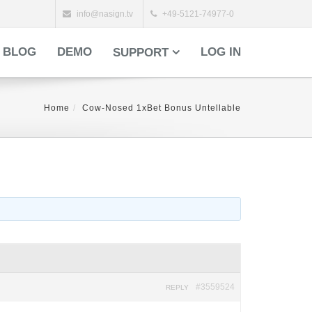
info@nasign.tv
+49-5121-74977-0
BLOG
DEMO
LOG IN
SUPPORT
Home
Cow-Nosed 1xBet Bonus Untellable
#3559524
REPLY