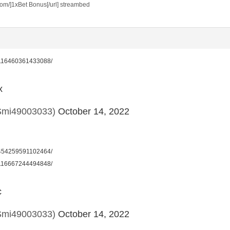
om/]1xBet Bonus[/url] streambed
98116460361433088/
x
Smi49003033)
October 14, 2022
97454259591102464/
98116667244494848/
c
Smi49003033)
October 14, 2022