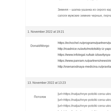
Зимняя – шапка-ушанка из серого кар
сапоги мужские зимние черные, пер
1. November 2022 at 19:21
https://echochel.ru/programs/partners/pa
DonaldWorgo
http://roadnice.ru/avto/mototsikly-iz-ya
https://www.infolegal.ru/kak-izbavitys
https://www.panram.ru/partners/news/v
http://vsenarodnaya-medicina.ru/pravila-
13. November 2022 at 13:23
[url=https://natjazhnye-potolki-cena-u
Потолок
[url=https://natjazhnye-potolki-cena-u
[url=https://natjazhnye-potolki-cena-uk