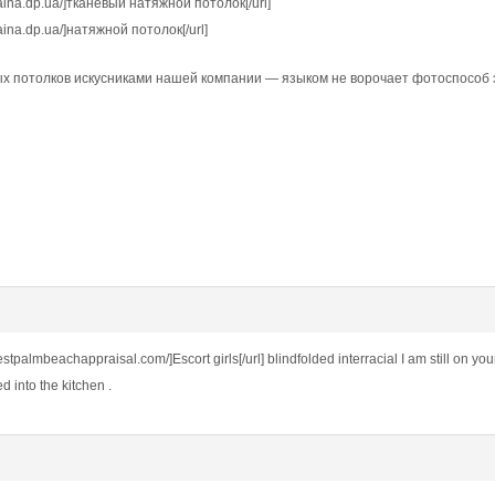
kraina.dp.ua/]тканевый натяжной потолок[/url]
raina.dp.ua/]натяжной потолок[/url]
х потолков искусниками нашей компании — языком не ворочает фотоспособ
westpalmbeachappraisal.com/]Escort girls[/url] blindfolded interracial I am still on yo
 into the kitchen .