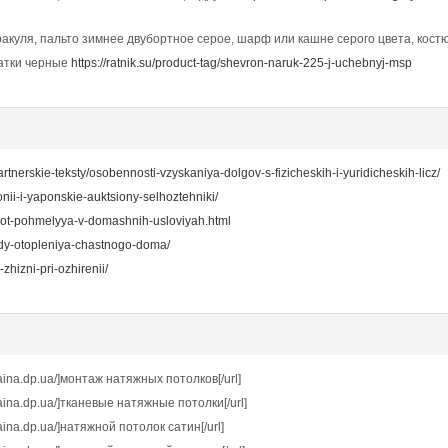
акуля, пальто зимнее двубортное серое, шарф или кашне серого цвета, костю
чатки черные
https://ratnik.su/product-tag/shevron-naruk-225-j-uchebnyj-msp
rtnerskie-teksty/osobennosti-vzyskaniya-dolgov-s-fizicheskih-i-yuridicheskih-licz/
ponii-i-yaponskie-auktsiony-selhoztehniki/
ya-ot-pohmelyya-v-domashnih-usloviyah.html
idy-otopleniya-chastnogo-doma/
zhizni-pri-ozhirenii/
kraina.dp.ua/]монтаж натяжных потолков[/url]
kraina.dp.ua/]тканевые натяжные потолки[/url]
raina.dp.ua/]натяжной потолок сатин[/url]