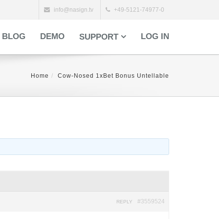
info@nasign.tv
+49-5121-74977-0
BLOG
DEMO
LOG IN
SUPPORT
Home
Cow-Nosed 1xBet Bonus Untellable
#3559524
REPLY