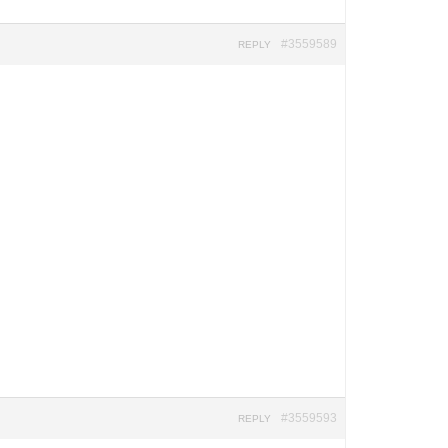
#3559589
REPLY
#3559593
REPLY