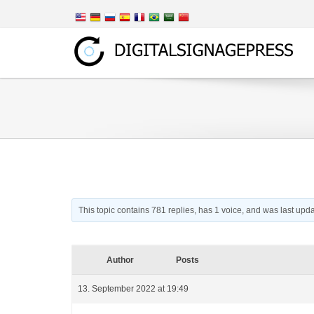
This topic contains 781 replies, has 1 voice, and was last
Author
Posts
13. September 2022 at 19:49