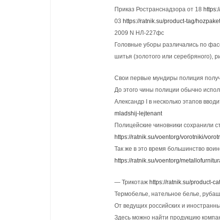
Приказ Ространснадзора от 18
https
03
https://ratnik.su/product-tag/hozpak
2009 N НЛ-227фс
Головные уборы различались по фасон
шитья (золотого или серебряного), р
Свои первые мундиры полиция получ
До этого чины полиции обычно испо
Александр I в несколько этапов вво
mladshij-lejtenant
Полицейские чиновники сохранили ст
https://ratnik.su/voentorg/vorotniki/voro
Так же в это время большинство вои
https://ratnik.su/voentorg/metallofurni
— Трикотаж
https://ratnik.su/product-c
Термобелье, нательное белье, рубаш
От ведущих российских и иностранн
Здесь можно найти продукцию компан