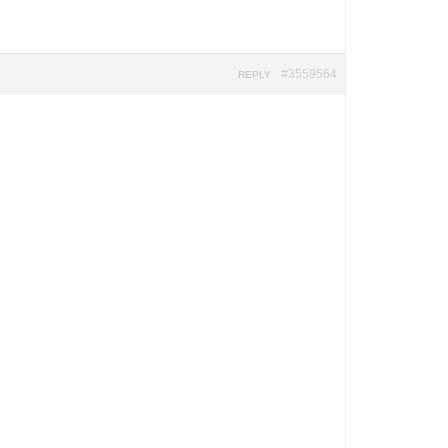
#3559564
REPLY