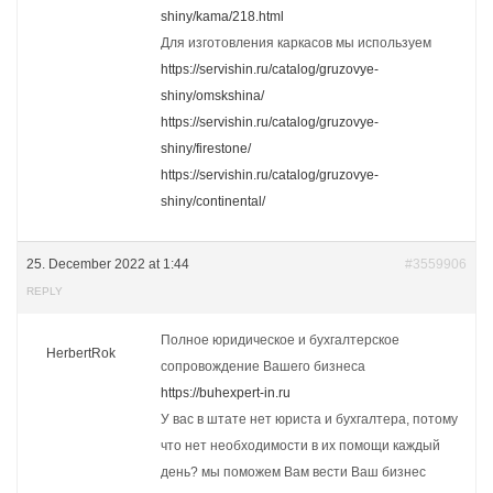
shiny/kama/218.html
Для изготовления каркасов мы используем
https://servishin.ru/catalog/gruzovye-
shiny/omskshina/
https://servishin.ru/catalog/gruzovye-
shiny/firestone/
https://servishin.ru/catalog/gruzovye-
shiny/continental/
25. December 2022 at 1:44
#3559906
REPLY
Полное юридическое и бухгалтерское
HerbertRok
сопровождение Вашего бизнеса
https://buhexpert-in.ru
У вас в штате нет юриста и бухгалтера, потому
что нет необходимости в их помощи каждый
день? мы поможем Вам вести Ваш бизнес