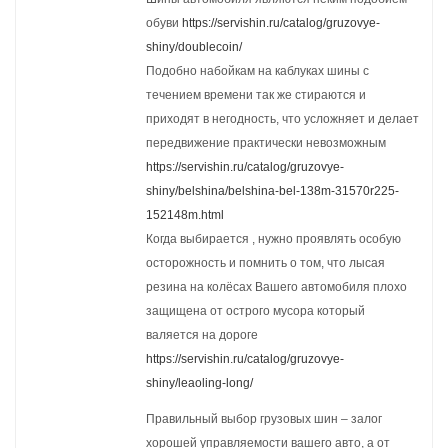
обуви
https://servishin.ru/catalog/gruzovye-
shiny/doublecoin/
Подобно набойкам на каблуках шины с
течением времени так же стираются и
приходят в негодность, что усложняет и делает
передвижение практически невозможным
https://servishin.ru/catalog/gruzovye-
shiny/belshina/belshina-bel-138m-31570r225-
152148m.html
Когда выбирается , нужно проявлять особую
осторожность и помнить о том, что лысая
резина на колёсах Вашего автомобиля плохо
защищена от острого мусора который
валяется на дороге
https://servishin.ru/catalog/gruzovye-
shiny/leaoling-long/
Правильный выбор грузовых шин – залог
хорошей управляемости вашего авто, а от