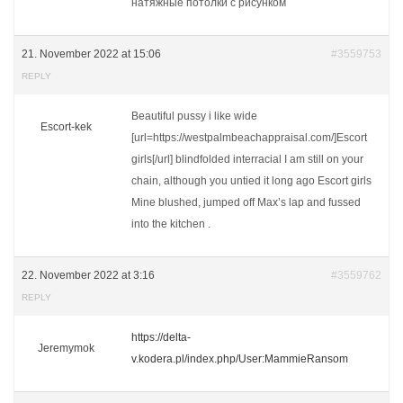
натяжные потолки с рисунком
21. November 2022 at 15:06
#3559753
REPLY
Beautiful pussy i like wide
Escort-kek
[url=https://westpalmbeachappraisal.com/]Escort
girls[/url] blindfolded interracial I am still on your
chain, although you untied it long ago Escort girls
Mine blushed, jumped off Max’s lap and fussed
into the kitchen .
22. November 2022 at 3:16
#3559762
REPLY
https://delta-
Jeremymok
v.kodera.pl/index.php/User:MammieRansom