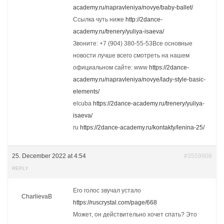
academy.ru/napravleniya/novye/baby-ballet/
Ссылка чуть ниже
http://2dance-
academy.ru/trenery/yuliya-isaeva/
Звоните: +7 (904) 380-55-53Все основные
новости лучше всего смотреть на нашем
официальном сайте: www
https://2dance-
academy.ru/napravleniya/novye/lady-style-basic-
elements/
elcuba
https://2dance-academy.ru/trenery/yuliya-
isaeva/
ru
https://2dance-academy.ru/kontakty/lenina-25/
25. December 2022 at 4:54
#3559908
REPLY
Его голос звучал устало
CharlievaB
https://ruscrystal.com/page/668
Может, он действительно хочет спать? Это