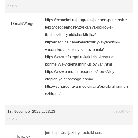
REPLY
https://echochel.ru/programs/partners/partnerskie-
DonaldWorgo
teksty/osobennosti-vzyskaniya-dolgov-s-
fizicheskih-i-yuridicheskih-licz/
http://roadnice.ru/avto/mototsikly-iz-yaponii-i-
yaponskie-auktsiony-selhoztehniki/
https://www.infolegal.ru/kak-izbavitysya-ot-
pohmelyya-v-domashnih-usloviyah.html
https://www.panram.ru/partners/news/vidy-
otopleniya-chastnogo-doma/
http://vsenarodnaya-medicina.ru/pravila-zhizni-pri-
ozhirenii/
13. November 2022 at 13:23
#3559707
REPLY
[url=https://natjazhnye-potolki-cena-
Потолок