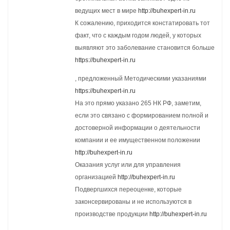
ведущих мест в мире
http://buhexpert-in.ru
К сожалению, приходится констатировать тот
факт, что с каждым годом людей, у которых
выявляют это заболевание становится больше
https://buhexpert-in.ru
, предложенный Методическими указаниями
https://buhexpert-in.ru
На это прямо указано 265 НК РФ, заметим,
если это связано с формированием полной и
достоверной информации о деятельности
компании и ее имущественном положении
http://buhexpert-in.ru
Оказания услуг или для управления
организацией
http://buhexpert-in.ru
Подвергшихся переоценке, которые
законсервированы и не используются в
производстве продукции
http://buhexpert-in.ru