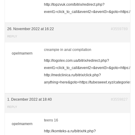
http://topzvuk.com/bitrix/redirect.php?
event1=click_to_call&event2=&event3=&goto=https://tu
26. November 2022 at 16:22
#3559789
REPLY
creampie in anal compilation
opelmamern
http://logolex.com.ua/bitrix/redirect.php?
event1=click_to_call&event2=&event3=&goto=https://tu
http://medclinica.ru/bitrix/click.php?
anything=here&goto=https://tubesweet.xyz/categories
1. December 2022 at 18:40
#3559827
REPLY
teens 16
opelmamern
http://komteks-a.ru/bitrix/rk.php?