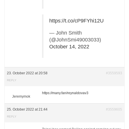
https://t.co/cP9FYhi12U
— John Smith
(@JohnSmi49003033)
October 14, 2022
23. October 2022 at 20:58
#3559593
REPLY
https://many.fan/reynaldovav3
Jeremymok
25. October 2022 at 21:44
#3559605
REPLY