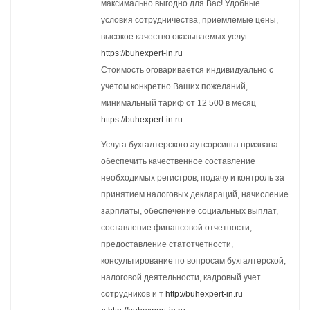
максимально выгодно для Вас! Удобные
условия сотрудничества, приемлемые цены,
высокое качество оказываемых услуг
https://buhexpert-in.ru
Стоимость оговаривается индивидуально с
учетом конкретно Ваших пожеланий,
минимальный тариф от 12 500 в месяц
https://buhexpert-in.ru
Услуга бухгалтерского аутсорсинга призвана
обеспечить качественное составление
необходимых регистров, подачу и контроль за
принятием налоговых деклараций, начисление
зарплаты, обеспечение социальных выплат,
составление финансовой отчетности,
предоставление статотчетности,
консультирование по вопросам бухгалтерской,
налоговой деятельности, кадровый учет
сотрудников и т
http://buhexpert-in.ru