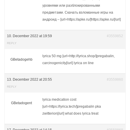
уровнями или разблокированными
предметами. Скачать взломанные игры на
андроид – [url=https://apke.ru/]https://apke.ru/[/url]
10. December 2022 at 19:59
#3559852
REPLY
lyrica 50 mg [url=http://lyrica.shop/]pregabalin,
GBetadogehb
carcinogenicity[/url] lyrica on line
13. December 2022 at 20:55
#3559860
REPLY
lyrica medication cost
GBetadogent
[url=https://lyrica.tech/]pregabalin pka
zwitterion[/url] what does lyrica treat