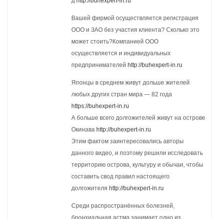
д
http://buhexpert-in.ru
Вашей фирмой осуществляется регистрация
ООО и ЗАО без участия клиента? Сколько это
может стоить?Компанией ООО
осуществляется и индивидуальных
предпринимателей
http://buhexpert-in.ru
Японцы в среднем живут дольше жителей
любых других стран мира — 82 года
https://buhexpert-in.ru
А больше всего долгожителей живут на острове
Окинава
http://buhexpert-in.ru
Этим фактом заинтересовались авторы
данного видео, и поэтому решили исследовать
территорию острова, культуру и обычаи, чтобы
составить свод правил настоящего
долгожителя
http://buhexpert-in.ru
Среди распространённых болезней,
бронхиальная астма занимает одно из