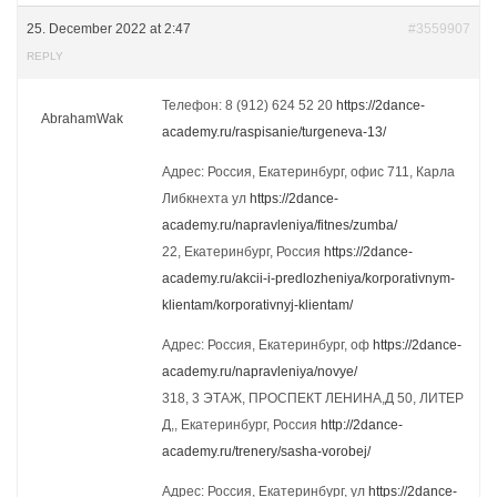
25. December 2022 at 2:47
#3559907
REPLY
Телефон: 8 (912) 624 52 20
https://2dance-
AbrahamWak
academy.ru/raspisanie/turgeneva-13/
Адрес: Россия, Екатеринбург, офис 711, Карла
Либкнехта ул
https://2dance-
academy.ru/napravleniya/fitnes/zumba/
22, Екатеринбург, Россия
https://2dance-
academy.ru/akcii-i-predlozheniya/korporativnym-
klientam/korporativnyj-klientam/
Адрес: Россия, Екатеринбург, оф
https://2dance-
academy.ru/napravleniya/novye/
318, 3 ЭТАЖ, ПРОСПЕКТ ЛЕНИНА,Д 50, ЛИТЕР
Д,, Екатеринбург, Россия
http://2dance-
academy.ru/trenery/sasha-vorobej/
Адрес: Россия, Екатеринбург, ул
https://2dance-