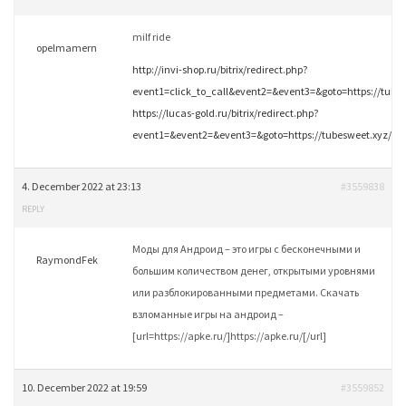
milf ride
opelmamern
http://invi-shop.ru/bitrix/redirect.php?
event1=click_to_call&event2=&event3=&goto=https://tubes
https://lucas-gold.ru/bitrix/redirect.php?
event1=&event2=&event3=&goto=https://tubesweet.xyz/cat
4. December 2022 at 23:13
#3559838
REPLY
Моды для Андроид – это игры с бесконечными и
RaymondFek
большим количеством денег, открытыми уровнями
или разблокированными предметами. Скачать
взломанные игры на андроид –
[url=https://apke.ru/]https://apke.ru/[/url]
10. December 2022 at 19:59
#3559852