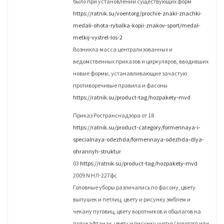
было при установлении существующих форм
https://ratnik.su/voentorg/prochie-znaki-znachki-
medali-ohota-rybalka-kopii-znakov-sport/medal-
metkij-vystrel-los-2
Возникла масса централизованных и
ведомственных приказов и циркуляров, вводивших
новые формы, устанавливающие зачастую
противоречивые правила и фасоны
https://ratnik.su/product-tag/hozpakety-mvd
Приказ Ространснадзора от 18
https://ratnik.su/product-category/formennaya-i-
specialnaya-odezhda/formennaya-odezhda-dlya-
ohrannyh-struktur
03
https://ratnik.su/product-tag/hozpakety-mvd
2009 N НЛ-227фс
Головные уборы различались по фасону, цвету
выпушек и петлиц, цвету и рисунку эмблем и
чекану пуговиц, цвету воротников и обшлагов на
полукафтанах, цвету и рисунку шитья (золотого или