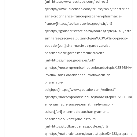
[url=https://www.youtube.com/redirect?
q=http://www.icicemac.com/forums/topic/finasteride-
sans-ordonnance-france-proscar-en-pharmacie-
france/]https://toolbarqueries.google.fr/url?
q=https://grandprixstore.co.za/boards/topic/47920/asthali
similares-precio-salbutamol-gen%C3%A9rico-precio-
ecuador[/url] pharmacie de garde zarzis .
pharmacie de garde marseille ouverte
[url=https://maps.google.es/url?
q=https://nocompromise.house/boards/topic/1538684/vent
levoflox-sans-ordonnance-levofloxacin-en-
pharmacie-
belgique]https://www.youtube.com/redirect?
q=https://nocompromise.house/boards/topic/1539113/acti
en-pharmacie-suisse-permethrin-livraison-
suisse[/url] pharmacie auchan gramont .
pharmacie ouverte joue les tours
[url=https://toolbarqueries.google.es/url?
q=https://naturalvis.com/boards/topic/624133/propranolol