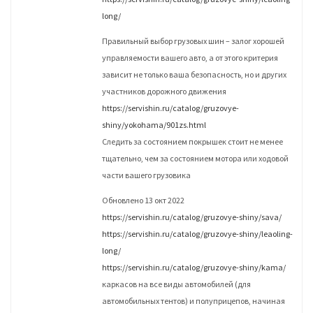
long/
Правильный выбор грузовых шин – залог хорошей
управляемости вашего авто, а от этого критерия
зависит не только ваша безопасность, но и других
участников дорожного движения
https://servishin.ru/catalog/gruzovye-
shiny/yokohama/901zs.html
Следить за состоянием покрышек стоит не менее
тщательно, чем за состоянием мотора или ходовой
части вашего грузовика
Обновлено 13 окт 2022
https://servishin.ru/catalog/gruzovye-shiny/sava/
https://servishin.ru/catalog/gruzovye-shiny/leaoling-
long/
https://servishin.ru/catalog/gruzovye-shiny/kama/
каркасов на все виды автомобилей (для
автомобильных тентов) и полуприцепов, начиная