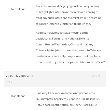
Taipei has warned Beijing against carrying out any
Jamesflouh
military flights into Taiwanese airspace, vowing to
treat any such intrusions as a “first strike,” according
to Taiwan Defense Minister Chiu Kuo-cheng.
Addressing lawmakers at a meeting of the
Legislature’s Foreign and National Defense
Committee on Wednesday, Chiu said that any
Chinese fighter jets or drones that cross into Taiwan’s
territorial airspace will prompt a reaction from Taipei.
[url=https://megasb.cc]megamfknitd7mmb6rjoi65ciz23zkc
26. October 2022 at 13:31
#3559615
REPLY
К началу XX века значительно возросло число
Donaldbat
министерств, ведомств и управлений, появились
новые должности и специальности, которых не