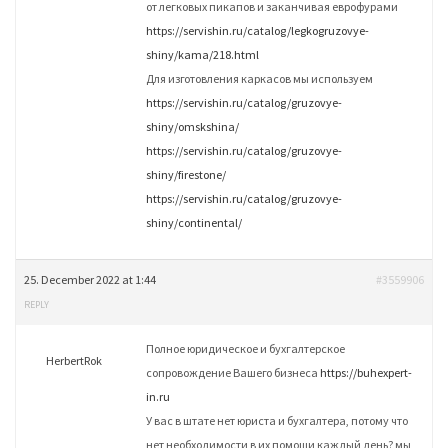
от легковых пикапов и заканчивая еврофурами
https://servishin.ru/catalog/legkogruzovye-
shiny/kama/218.html
Для изготовления каркасов мы используем
https://servishin.ru/catalog/gruzovye-
shiny/omskshina/
https://servishin.ru/catalog/gruzovye-
shiny/firestone/
https://servishin.ru/catalog/gruzovye-
shiny/continental/
25. December 2022 at 1:44
#3559906
REPLY
Полное юридическое и бухгалтерское
HerbertRok
сопровождение Вашего бизнеса
https://buhexpert-
in.ru
У вас в штате нет юриста и бухгалтера, потому что
нет необходимости в их помощи каждый день? мы