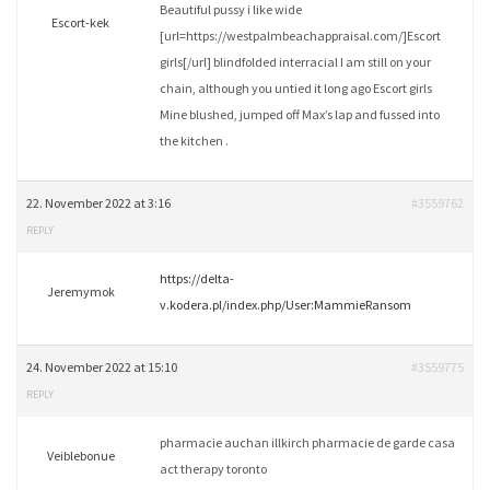
Beautiful pussy i like wide
Escort-kek
[url=https://westpalmbeachappraisal.com/]Escort
girls[/url] blindfolded interracial I am still on your
chain, although you untied it long ago Escort girls
Mine blushed, jumped off Max’s lap and fussed into
the kitchen .
22. November 2022 at 3:16
#3559762
REPLY
https://delta-
Jeremymok
v.kodera.pl/index.php/User:MammieRansom
24. November 2022 at 15:10
#3559775
REPLY
pharmacie auchan illkirch pharmacie de garde casa
Veiblebonue
act therapy toronto