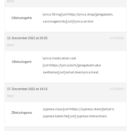
REPLY
lyrica 50 mg [url=http://lyrica.shop/]pregabalin,
GBetadogehb
carcinogenicity[/url] lyrica on line
13. December 2022 at 20:55
#3559860
REPLY
lyrica medication cost
GBetadogent
[url=https://lyrica.tech/]pregabalin pka
zwitterion[/url] what does lyrica treat
17. December 2022 at 14:15
#3559869
REPLY
zyprexa class [url=https://zyprexa.store/]what is
ZBetadogeaw
zyprexa taken for[/url] zyprexa interactions