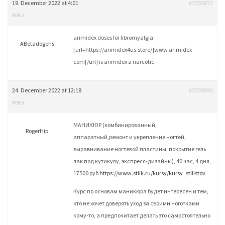
19. December 2022 at 4:01
#3559872
REPLY
arimidex doses for fibromyalgia
ABetadogehs
[url=https://arimidex4us.store/]www arimidex
com[/url] is arimidex a narcotic
24. December 2022 at 12:18
#3559894
REPLY
МАНИКЮР (комбинированный,
RogerHip
аппаратный,ремонт и укрепление ногтей,
выравнивание ногтевой пластины, покрытие гель
лак под кутикулу, экспресс-дизайны), 40 час, 4 дня,
17500 руб
https://www.stiik.ru/kursy/kursy_stilistov
Курс по основам маникюра будет интересен и тем,
кто не хочет доверять уход за своими ноготками
кому-то, а предпочитает делать это самостоятельно