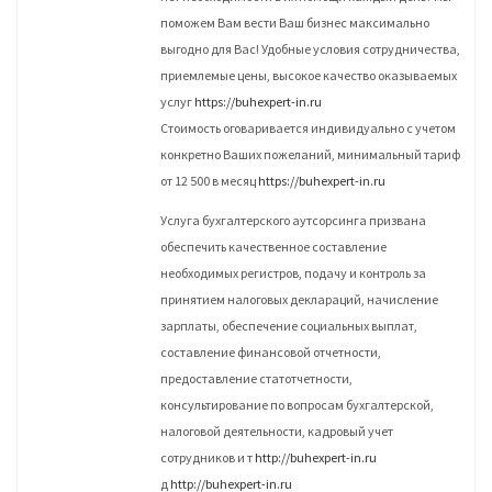
поможем Вам вести Ваш бизнес максимально
выгодно для Вас! Удобные условия сотрудничества,
приемлемые цены, высокое качество оказываемых
услуг
https://buhexpert-in.ru
Стоимость оговаривается индивидуально с учетом
конкретно Ваших пожеланий, минимальный тариф
от 12 500 в месяц
https://buhexpert-in.ru
Услуга бухгалтерского аутсорсинга призвана
обеспечить качественное составление
необходимых регистров, подачу и контроль за
принятием налоговых деклараций, начисление
зарплаты, обеспечение социальных выплат,
составление финансовой отчетности,
предоставление статотчетности,
консультирование по вопросам бухгалтерской,
налоговой деятельности, кадровый учет
сотрудников и т
http://buhexpert-in.ru
д
http://buhexpert-in.ru