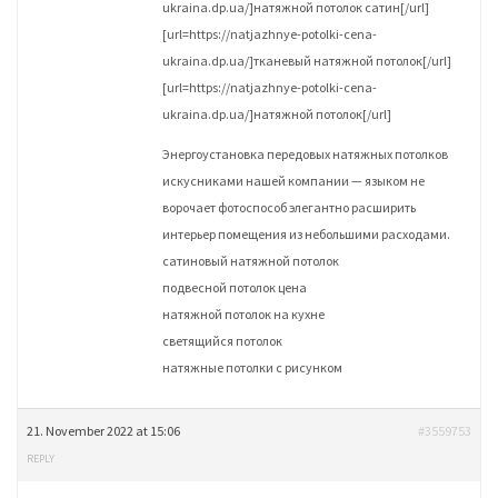
ukraina.dp.ua/]натяжной потолок сатин[/url]
[url=https://natjazhnye-potolki-cena-
ukraina.dp.ua/]тканевый натяжной потолок[/url]
[url=https://natjazhnye-potolki-cena-
ukraina.dp.ua/]натяжной потолок[/url]
Энергоустановка передовых натяжных потолков
искусниками нашей компании — языком не
ворочает фотоспособ элегантно расширить
интерьер помещения из небольшими расходами.
сатиновый натяжной потолок
подвесной потолок цена
натяжной потолок на кухне
светящийся потолок
натяжные потолки с рисунком
21. November 2022 at 15:06
#3559753
REPLY