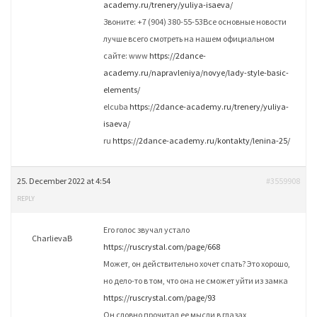
academy.ru/trenery/yuliya-isaeva/
Звоните: +7 (904) 380-55-53Все основные новости
лучше всего смотреть на нашем официальном
сайте: www
https://2dance-
academy.ru/napravleniya/novye/lady-style-basic-
elements/
elcuba
https://2dance-academy.ru/trenery/yuliya-
isaeva/
ru
https://2dance-academy.ru/kontakty/lenina-25/
25. December 2022 at 4:54
#3559908
REPLY
Его голос звучал устало
CharlievaB
https://ruscrystal.com/page/668
Может, он действительно хочет спать? Это хорошо,
но дело-то в том, что она не сможет уйти из замка
https://ruscrystal.com/page/93
Он словно прочитал ее мысли в глазах