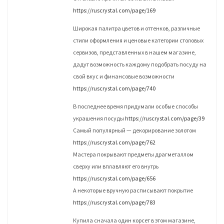
https://ruscrystal.com/page/169
Широкая палитра цветов и оттенков, различные
стили оформления и ценовые категории столовых
сервизов, представленных в нашем магазине,
дадут возможность каждому подобрать посуду на
свой вкус и финансовые возможности
https://ruscrystal.com/page/740
В последнее время придумали особые способы
украшения посуды
https://ruscrystal.com/page/39
Самый популярный — декорирование золотом
https://ruscrystal.com/page/762
Мастера покрывают предметы драгметаллом
сверху или вплавляют его внутрь
https://ruscrystal.com/page/656
А некоторые вручную расписывают покрытие
https://ruscrystal.com/page/783
Купила сначала один корсет в этом магазине,