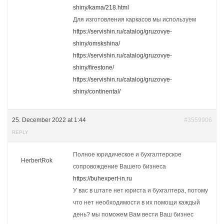
shiny/kama/218.html
Для изготовления каркасов мы используем
https://servishin.ru/catalog/gruzovye-
shiny/omskshina/
https://servishin.ru/catalog/gruzovye-
shiny/firestone/
https://servishin.ru/catalog/gruzovye-
shiny/continental/
25. December 2022 at 1:44
#3559906
REPLY
Полное юридическое и бухгалтерское
HerbertRok
сопровождение Вашего бизнеса
https://buhexpert-in.ru
У вас в штате нет юриста и бухгалтера, потому
что нет необходимости в их помощи каждый
день? мы поможем Вам вести Ваш бизнес