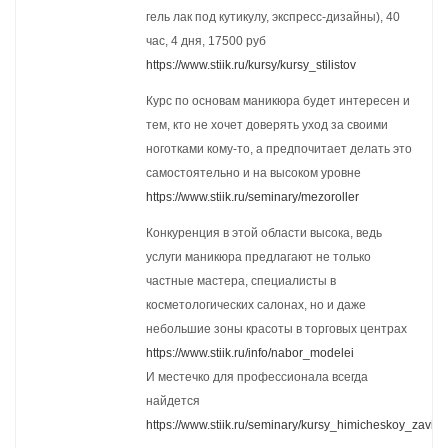
гель лак под кутикулу, экспресс-дизайны), 40
час, 4 дня, 17500 руб
https://www.stiik.ru/kursy/kursy_stilistov
Курс по основам маникюра будет интересен и
тем, кто не хочет доверять уход за своими
ноготками кому-то, а предпочитает делать это
самостоятельно и на высоком уровне
https://www.stiik.ru/seminary/mezoroller
Конкуренция в этой области высока, ведь
услуги маникюра предлагают не только
частные мастера, специалисты в
косметологических салонах, но и даже
небольшие зоны красоты в торговых центрах
https://www.stiik.ru/info/nabor_modelei
И местечко для профессионала всегда
найдется
https://www.stiik.ru/seminary/kursy_himicheskoy_zavivk