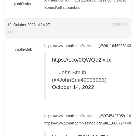
Archeunuch [url=https://1xbetbonuses.com/]1xBet
yuolOrabs
Bonus[/url] streambed
19. October 2022 at 14:27
#3559564
REPLY
https://www.tumblr.com/kazinoblog/6981164603614330
TimothyZek
https://t.co/0QWQe2lxpx
— John Smith
(@JohnSmi49003033)
October 14, 2022
https://www.tumblr.com/kazinoblog/6974542595911024
https://www.tumblr.com/kazinoblog/6981166672444948