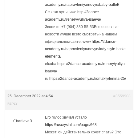
academy.ru/napravleniya/novye/baby-ballet/
Ссылка чуть ниже
http://2dance-
academy.ru/trenery/yuliya-isaeva/
Звоните: +7 (904) 380-55-53Все основные
новости лучше всего смотреть на нашем
официальном сайте: www
https://2dance-
academy.ru/napravleniya/novye/lady-style-basic-
elements/
elcuba
https://2dance-academy.ru/trenery/yuliya-
isaeva/
ru
https://2dance-academy.ru/kontakty/lenina-25/
25. December 2022 at 4:54
#3559908
REPLY
Его голос звучал устало
CharlievaB
https://ruscrystal.com/page/668
Может, он действительно хочет спать? Это