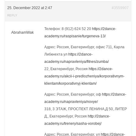
25. December 2022 at 2:47
#3559907
REPLY
Телефон: 8 (912) 624 52 20
https://2dance-
AbrahamWak
academy.ru/raspisanie/turgeneva-13/
Адрес: Россия, Екатеринбург, офис 711, Карла
Либкнехта ул
https://2dance-
academy.ru/napravleniya/fitnes/zumba/
22, Екатеринбург, Россия
https://2dance-
academy.ru/akcii-i-predlozheniya/korporativnym-
klientam/korporativnyj-klientam/
Адрес: Россия, Екатеринбург, оф
https://2dance-
academy.ru/napravleniya/novye/
318, 3 ЭТАЖ, ПРОСПЕКТ ЛЕНИНА,Д 50, ЛИТЕР
Д,, Екатеринбург, Россия
http://2dance-
academy.ru/trenery/sasha-vorobej/
Адрес: Россия, Екатеринбург, ул
https://2dance-