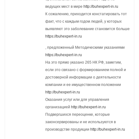
ведущих мест в мире
http://buhexpert-in.ru
К сожалению, приходится констатировать тот
факт, что с каждым годом людей, у которых
выявляют это заболевание становится больше
https://buhexpert-in.ru
, предложенный Методическими указаниями
https://buhexpert-in.ru
На это прямо указано 265 НК РФ, заметим,
если это связано с формированием полной и
достоверной информации о деятельности
компании и ее имущественном положении
http://buhexpert-in.ru
Оказания услуг или для управления
организацией
http://buhexpert-in.ru
Подвергшихся переоценке, которые
законсервированы и не используются в
производстве продукции
http://buhexpert-in.ru