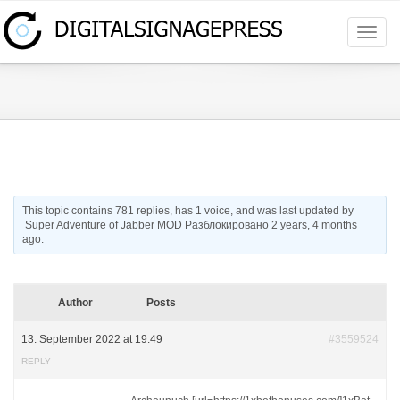
Toggl
navig
This topic contains 781 replies, has 1 voice, and was last updated by
Super Adventure of Jabber MOD Разблокировано
2 years, 4 months
ago
.
Author
Posts
13. September 2022 at 19:49
#3559524
REPLY