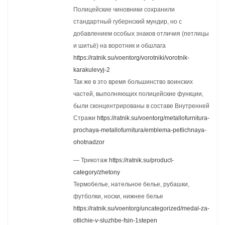
Полицейские чиновники сохранили
стандартный губернский мундир, но с
добавлением особых знаков отличия (петлицы
и шитьё) на воротник и обшлага
https://ratnik.su/voentorg/vorotniki/vorotnik-
karakulevyj-2
Так же в это время большинство воинских
частей, выполняющих полицейские функции,
были сконцентрированы в составе Внутренней
Стражи
https://ratnik.su/voentorg/metallofurnitura-
prochaya-metallofurnitura/emblema-petlichnaya-
ohotnadzor
— Трикотаж
https://ratnik.su/product-
category/zhetony
Термобелье, нательное белье, рубашки,
футболки, носки, нижнее белье
https://ratnik.su/voentorg/uncategorized/medal-za-
otlichie-v-sluzhbe-fsin-1stepen