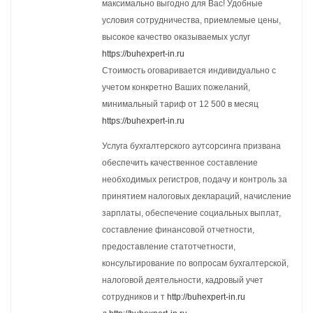
максимально выгодно для Вас! Удобные
условия сотрудничества, приемлемые цены,
высокое качество оказываемых услуг
https://buhexpert-in.ru
Стоимость оговаривается индивидуально с
учетом конкретно Ваших пожеланий,
минимальный тариф от 12 500 в месяц
https://buhexpert-in.ru
Услуга бухгалтерского аутсорсинга призвана
обеспечить качественное составление
необходимых регистров, подачу и контроль за
принятием налоговых деклараций, начисление
зарплаты, обеспечение социальных выплат,
составление финансовой отчетности,
предоставление статотчетности,
консультирование по вопросам бухгалтерской,
налоговой деятельности, кадровый учет
сотрудников и т
http://buhexpert-in.ru