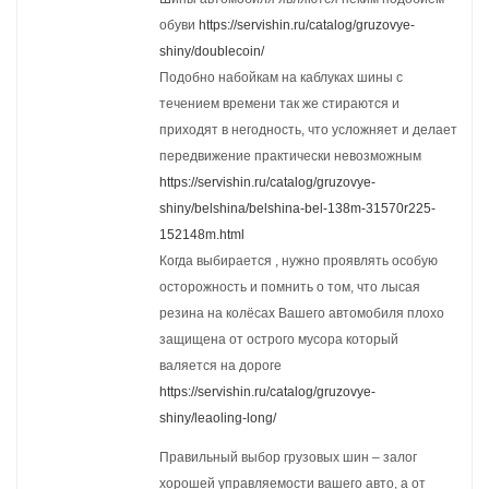
обуви
https://servishin.ru/catalog/gruzovye-
shiny/doublecoin/
Подобно набойкам на каблуках шины с
течением времени так же стираются и
приходят в негодность, что усложняет и делает
передвижение практически невозможным
https://servishin.ru/catalog/gruzovye-
shiny/belshina/belshina-bel-138m-31570r225-
152148m.html
Когда выбирается , нужно проявлять особую
осторожность и помнить о том, что лысая
резина на колёсах Вашего автомобиля плохо
защищена от острого мусора который
валяется на дороге
https://servishin.ru/catalog/gruzovye-
shiny/leaoling-long/
Правильный выбор грузовых шин – залог
хорошей управляемости вашего авто, а от