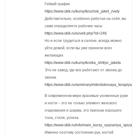
Гибкий график
https://www.stiik.ru/kursy/kruchok_jaket_zvety
Действительно, особенно работая на себя, вы
сами определяете рабочие часы
https://www.stiik.ru/soveti.php?id=246
Но и если трудиться в салоне, всегда можно
уйти домой, если вы уже приняли всех
желающих
https://www.stiik.ru/kursy/kroika_shitiyo_jaketa
Это не завод, где все работают от звонка до
звонка
https://www.stiik.ru/seminary/mikrotokovaya_terapiya
В современном мире красивые ухоженные руки
и ногти – это не только элемент женского
очарования и шарма, это признак хорошего
тона, стиля, успеха
https://www.stiik.ru/info/main_kursy_vyazaniya_spizami
Именно поэтому состоянию рук, ногтей