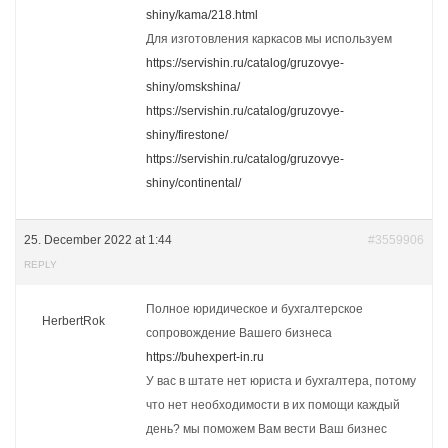
shiny/kama/218.html
Для изготовления каркасов мы используем
https://servishin.ru/catalog/gruzovye-
shiny/omskshina/
https://servishin.ru/catalog/gruzovye-
shiny/firestone/
https://servishin.ru/catalog/gruzovye-
shiny/continental/
25. December 2022 at 1:44
#3559906
REPLY
Полное юридическое и бухгалтерское
HerbertRok
сопровождение Вашего бизнеса
https://buhexpert-in.ru
У вас в штате нет юриста и бухгалтера, потому
что нет необходимости в их помощи каждый
день? мы поможем Вам вести Ваш бизнес