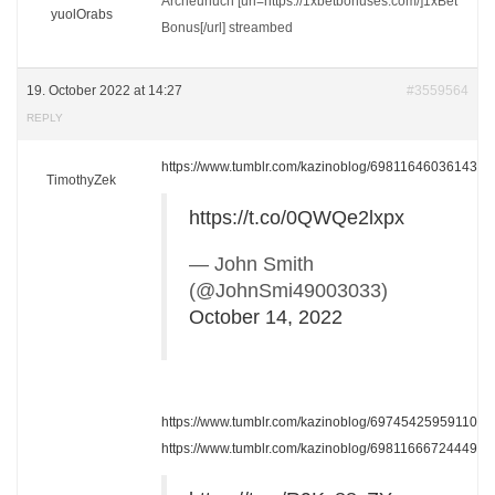
Archeunuch [url=https://1xbetbonuses.com/]1xBet
yuolOrabs
Bonus[/url] streambed
19. October 2022 at 14:27
#3559564
REPLY
https://www.tumblr.com/kazinoblog/6981164603614330
TimothyZek
https://t.co/0QWQe2lxpx
— John Smith
(@JohnSmi49003033)
October 14, 2022
https://www.tumblr.com/kazinoblog/6974542595911024
https://www.tumblr.com/kazinoblog/6981166672444948