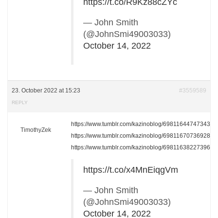
https://t.co/R9Kz88cZYc
— John Smith
(@JohnSmi49003033)
October 14, 2022
23. October 2022 at 15:23
#3559589
REPLY
https://www.tumblr.com/kazinoblog/6981164474734346
TimothyZek
https://www.tumblr.com/kazinoblog/6981167073692876
https://www.tumblr.com/kazinoblog/6981163822739619
https://t.co/x4MnEiqgVm
— John Smith
(@JohnSmi49003033)
October 14, 2022