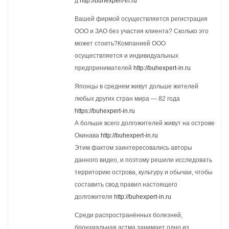
д
http://buhexpert-in.ru
Вашей фирмой осуществляется регистрация
ООО и ЗАО без участия клиента? Сколько это
может стоить?Компанией ООО
осуществляется и индивидуальных
предпринимателей
http://buhexpert-in.ru
Японцы в среднем живут дольше жителей
любых других стран мира — 82 года
https://buhexpert-in.ru
А больше всего долгожителей живут на острове
Окинава
http://buhexpert-in.ru
Этим фактом заинтересовались авторы
данного видео, и поэтому решили исследовать
территорию острова, культуру и обычаи, чтобы
составить свод правил настоящего
долгожителя
http://buhexpert-in.ru
Среди распространённых болезней,
бронхиальная астма занимает одно из