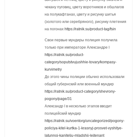
чекану пуговиц, цвету воротников и обшлагов
на полукафтанах, цвету и рисунку шитья
(золотого или серебряного), рисунку плетения
на погонах
https://ratnik.su/product-tag/fsin
Свои первые мундиры полиция получила
только при императоре Александре I
https://ratnik.su/product-
category/soputstvujushhie-tovary/kompasy-
kurvimetry
До этого чины полиции обычно использовали
общий губернский или военный мундир
https://ratnik.su/product-category/shevrony-
pogony/page/31
Александр I в несколько этапов вводит
полицейский мундир
https://ratnik.su/voentorg/uncategorized/pogony-
policiya-kitel-kurtka-1-krasnyj-prosvet-vyshitye-
latunnoj-kanitelju-mladshij-lejtenant