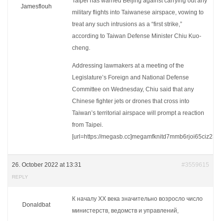
Taipei has warned Beijing against carrying out any
Jamesflouh
military flights into Taiwanese airspace, vowing to
treat any such intrusions as a “first strike,”
according to Taiwan Defense Minister Chiu Kuo-
cheng.
Addressing lawmakers at a meeting of the
Legislature’s Foreign and National Defense
Committee on Wednesday, Chiu said that any
Chinese fighter jets or drones that cross into
Taiwan’s territorial airspace will prompt a reaction
from Taipei.
[url=https://megasb.cc]megamfknitd7mmb6rjoi65ciz23zk
26. October 2022 at 13:31
#3559615
REPLY
К началу XX века значительно возросло число
Donaldbat
министерств, ведомств и управлений,