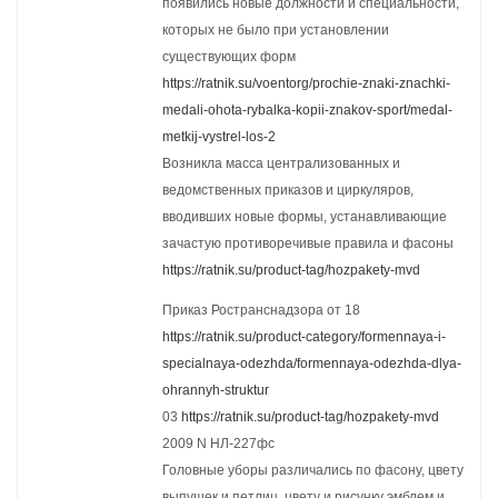
появились новые должности и специальности,
которых не было при установлении
существующих форм
https://ratnik.su/voentorg/prochie-znaki-znachki-
medali-ohota-rybalka-kopii-znakov-sport/medal-
metkij-vystrel-los-2
Возникла масса централизованных и
ведомственных приказов и циркуляров,
вводивших новые формы, устанавливающие
зачастую противоречивые правила и фасоны
https://ratnik.su/product-tag/hozpakety-mvd
Приказ Ространснадзора от 18
https://ratnik.su/product-category/formennaya-i-
specialnaya-odezhda/formennaya-odezhda-dlya-
ohrannyh-struktur
03
https://ratnik.su/product-tag/hozpakety-mvd
2009 N НЛ-227фс
Головные уборы различались по фасону, цвету
выпушек и петлиц, цвету и рисунку эмблем и