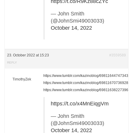
https://t.co/R9Kz88cZYc
— John Smith
(@JohnSmi49003033)
October 14, 2022
23. October 2022 at 15:23
#3559589
REPLY
https://www.tumblr.com/kazinoblog/6981164474734346
TimothyZek
https://www.tumblr.com/kazinoblog/6981167073692876
https://www.tumblr.com/kazinoblog/6981163822739619
https://t.co/x4MnEiqgVm
— John Smith
(@JohnSmi49003033)
October 14, 2022