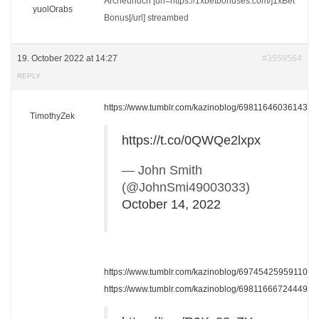
Archeunuch [url=https://1xbetbonuses.com/]1xBet
yuolOrabs
Bonus[/url] streambed
19. October 2022 at 14:27
#3559564
REPLY
https://www.tumblr.com/kazinoblog/6981164603614330
TimothyZek
https://t.co/0QWQe2lxpx
— John Smith
(@JohnSmi49003033)
October 14, 2022
https://www.tumblr.com/kazinoblog/6974542595911024
https://www.tumblr.com/kazinoblog/6981166672444948