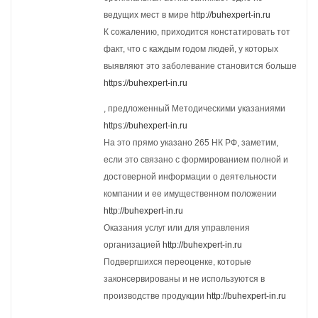
ведущих мест в мире
http://buhexpert-in.ru
К сожалению, приходится констатировать тот
факт, что с каждым годом людей, у которых
выявляют это заболевание становится больше
https://buhexpert-in.ru
, предложенный Методическими указаниями
https://buhexpert-in.ru
На это прямо указано 265 НК РФ, заметим,
если это связано с формированием полной и
достоверной информации о деятельности
компании и ее имущественном положении
http://buhexpert-in.ru
Оказания услуг или для управления
организацией
http://buhexpert-in.ru
Подвергшихся переоценке, которые
законсервированы и не используются в
производстве продукции
http://buhexpert-in.ru