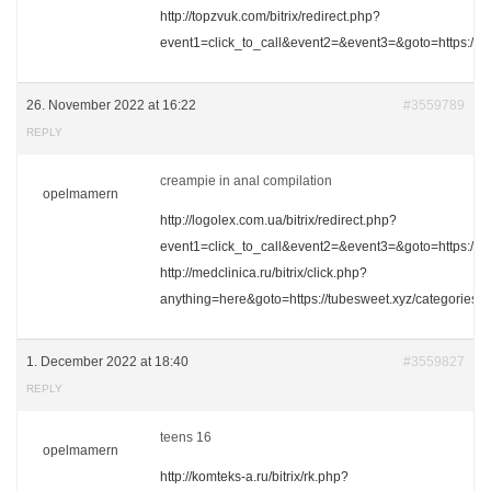
http://topzvuk.com/bitrix/redirect.php?
event1=click_to_call&event2=&event3=&goto=https://tu
26. November 2022 at 16:22
#3559789
REPLY
creampie in anal compilation
opelmamern
http://logolex.com.ua/bitrix/redirect.php?
event1=click_to_call&event2=&event3=&goto=https://tu
http://medclinica.ru/bitrix/click.php?
anything=here&goto=https://tubesweet.xyz/categories
1. December 2022 at 18:40
#3559827
REPLY
teens 16
opelmamern
http://komteks-a.ru/bitrix/rk.php?