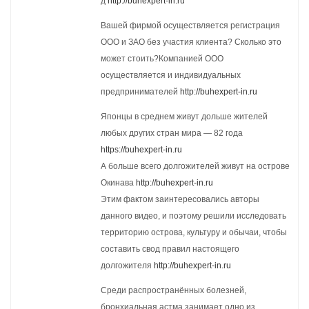
д
http://buhexpert-in.ru
Вашей фирмой осуществляется регистрация
ООО и ЗАО без участия клиента? Сколько это
может стоить?Компанией ООО
осуществляется и индивидуальных
предпринимателей
http://buhexpert-in.ru
Японцы в среднем живут дольше жителей
любых других стран мира — 82 года
https://buhexpert-in.ru
А больше всего долгожителей живут на острове
Окинава
http://buhexpert-in.ru
Этим фактом заинтересовались авторы
данного видео, и поэтому решили исследовать
территорию острова, культуру и обычаи, чтобы
составить свод правил настоящего
долгожителя
http://buhexpert-in.ru
Среди распространённых болезней,
бронхиальная астма занимает одно из