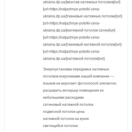
ukraina.dp.ua/]монтаж натяжных потолков[/url]
[url=https://natjazhnye-potolki-cena-
ukraina.dp.ua/]тканевые натяжные потолки[/url]
[url=https://natjazhnye-potolki-cena-
ukraina.dp.ua/]натяжной потолок сатин[/url]
[url=https://natjazhnye-potolki-cena-
ukraina.dp.ua/]тканевый натяжной потолок[/url]
[url=https://natjazhnye-potolki-cena-
ukraina.dp.ua/]натяжной потолок[/url]
Энергоустановка передовых натяжных
потолков искусниками нашей компании —
языком не ворочает фотоспособ элегантно
расширить интерьер помещения из
небольшими расходами.
сатиновый натяжной потолок
подвесной потолок цена
натяжной потолок на кухне
светящийся потолок