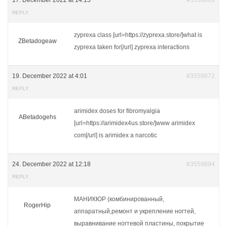
17. December 2022 at 14:15
#3559869
REPLY
zyprexa class [url=https://zyprexa.store/]what is
ZBetadogeaw
zyprexa taken for[/url] zyprexa interactions
19. December 2022 at 4:01
#3559872
REPLY
arimidex doses for fibromyalgia
ABetadogehs
[url=https://arimidex4us.store/]www arimidex
com[/url] is arimidex a narcotic
24. December 2022 at 12:18
#3559894
REPLY
МАНИКЮР (комбинированный,
RogerHip
аппаратный,ремонт и укрепление ногтей,
выравнивание ногтевой пластины, покрытие