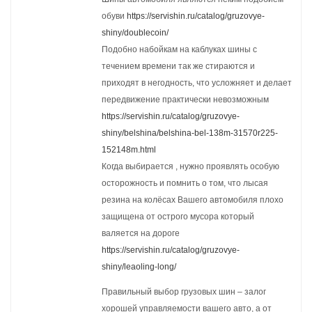
обуви
https://servishin.ru/catalog/gruzovye-
shiny/doublecoin/
Подобно набойкам на каблуках шины с
течением времени так же стираются и
приходят в негодность, что усложняет и делает
передвижение практически невозможным
https://servishin.ru/catalog/gruzovye-
shiny/belshina/belshina-bel-138m-31570r225-
152148m.html
Когда выбирается , нужно проявлять особую
осторожность и помнить о том, что лысая
резина на колёсах Вашего автомобиля плохо
защищена от острого мусора который
валяется на дороге
https://servishin.ru/catalog/gruzovye-
shiny/leaoling-long/
Правильный выбор грузовых шин – залог
хорошей управляемости вашего авто, а от