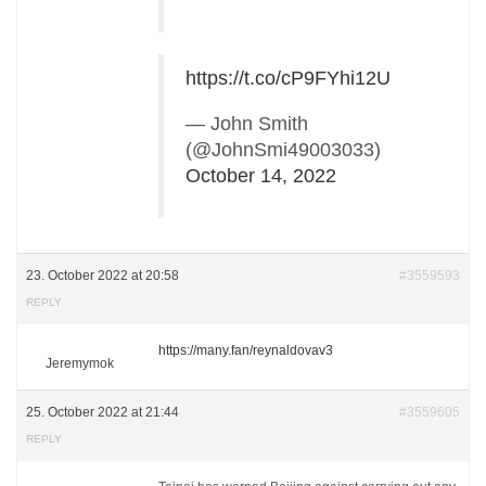
https://t.co/cP9FYhi12U
— John Smith
(@JohnSmi49003033)
October 14, 2022
23. October 2022 at 20:58
#3559593
REPLY
https://many.fan/reynaldovav3
Jeremymok
25. October 2022 at 21:44
#3559605
REPLY