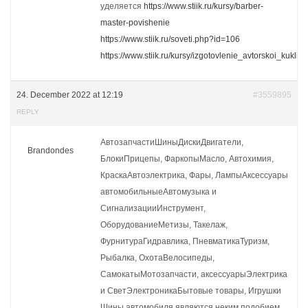
уделяется
https://www.stiik.ru/kursy/barber-
master-povishenie
https://www.stiik.ru/soveti.php?id=106
https://www.stiik.ru/kursy/izgotovlenie_avtorskoi_kukli
24. December 2022 at 12:19
#3559895
REPLY
АвтозапчастиШиныДискиДвигатели,
Brandondes
БлокиПрицепы, ФаркопыМасло, Автохимия,
КраскаАвтоэлектрика, Фары, ЛампыАксессуары
автомобильныеАвтомузыка и
СигнализацииИнструмент,
ОборудованиеМетизы, Такелаж,
ФурнитураГидравлика, ПневматикаТуризм,
Рыбалка, ОхотаВелосипеды,
СамокатыМотозапчасти, аксессуарыЭлектрика
и СветЭлектроникаБытовые товары, Игрушки
Шины автомобиля являются неким подобием