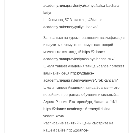
academy.ru/napravleniya/solnye/salsa-bachata-
lady/
Шейнкмана, 57 3 этаж
http://2dance-
academy.ru/trenery/yuliya-isaeva/
Записаться на курсы повышения квалификации
и научиться чему-то новому в настоящий
момент может каждый
https://2dance-
academy.ru/napravleniya/solnye/dance-mix/
Школа танцев Академия танца 2dance поможет
вам найти себя
https://2dance-
academy.ru/napravleniya/novye/uroki-tancam/
Школа танцев Академия танца 2dance — это
новейшие программы обучения и сильный…
Адрес: Россия, Екатеринбург, Чапаева, 14/1
https://2dance-academy.ru/trenery/kristina-
vedernikova/
Расписание занятий и цены смотрите на
нашем сайте
http://2dance-