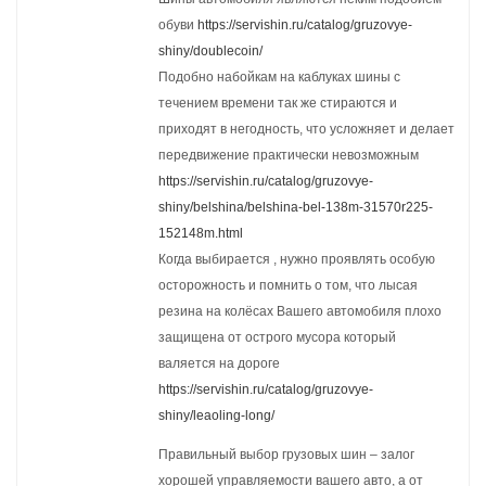
обуви
https://servishin.ru/catalog/gruzovye-
shiny/doublecoin/
Подобно набойкам на каблуках шины с
течением времени так же стираются и
приходят в негодность, что усложняет и делает
передвижение практически невозможным
https://servishin.ru/catalog/gruzovye-
shiny/belshina/belshina-bel-138m-31570r225-
152148m.html
Когда выбирается , нужно проявлять особую
осторожность и помнить о том, что лысая
резина на колёсах Вашего автомобиля плохо
защищена от острого мусора который
валяется на дороге
https://servishin.ru/catalog/gruzovye-
shiny/leaoling-long/
Правильный выбор грузовых шин – залог
хорошей управляемости вашего авто, а от