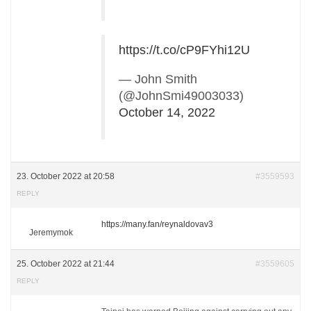
https://t.co/cP9FYhi12U
— John Smith
(@JohnSmi49003033)
October 14, 2022
23. October 2022 at 20:58
#3559593
REPLY
https://many.fan/reynaldovav3
Jeremymok
25. October 2022 at 21:44
#3559605
REPLY