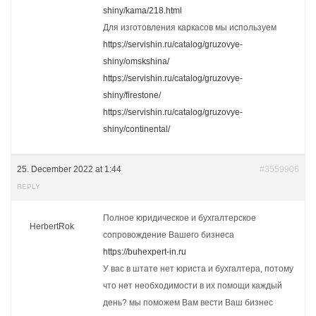
shiny/kama/218.html
Для изготовления каркасов мы используем
https://servishin.ru/catalog/gruzovye-
shiny/omskshina/
https://servishin.ru/catalog/gruzovye-
shiny/firestone/
https://servishin.ru/catalog/gruzovye-
shiny/continental/
25. December 2022 at 1:44
#3559906
REPLY
Полное юридическое и бухгалтерское
HerbertRok
сопровождение Вашего бизнеса
https://buhexpert-in.ru
У вас в штате нет юриста и бухгалтера, потому
что нет необходимости в их помощи каждый
день? мы поможем Вам вести Ваш бизнес