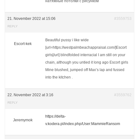
натяжные потолки с рисунком
21. November 2022 at 15:06
#3559753
REPLY
Beautiful pussy i like wide
Escort-kek
[url=https://westpalmbeachappraisal.com/]Escort
girls[/url] blindfolded interracial I am still on your
chain, although you untied it long ago Escort girls
Mine blushed, jumped off Max’s lap and fussed
into the kitchen .
22. November 2022 at 3:16
#3559762
REPLY
https://delta-
Jeremymok
v.kodera.pl/index.php/User:MammieRansom