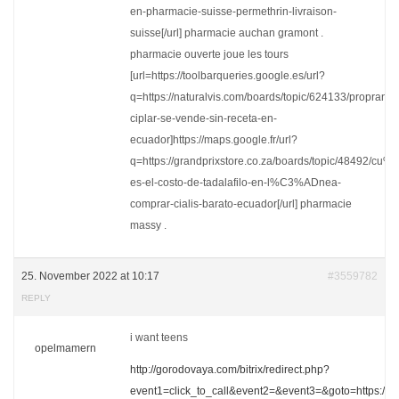
en-pharmacie-suisse-permethrin-livraison-
suisse[/url] pharmacie auchan gramont .
pharmacie ouverte joue les tours
[url=https://toolbarqueries.google.es/url?
q=https://naturalvis.com/boards/topic/624133/propranol
ciplar-se-vende-sin-receta-en-
ecuador]https://maps.google.fr/url?
q=https://grandprixstore.co.za/boards/topic/48492/cu
es-el-costo-de-tadalafilo-en-l%C3%ADnea-
comprar-cialis-barato-ecuador[/url] pharmacie
massy .
25. November 2022 at 10:17
#3559782
REPLY
i want teens
opelmamern
http://gorodovaya.com/bitrix/redirect.php?
event1=click_to_call&event2=&event3=&goto=https://tu