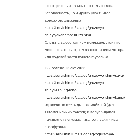
этого критерия зависит не только ваша
безопасность, но и других участников
дорожного движения
https://servishin.ru/catalog/gruzovye-
shiny/yokohama/901zs.html
Следить за состоянием покрышек стоит не
менее тщательно, чем за состоянием мотора
или ходовой части вашего грузовика
Обновлено 13 окт 2022
https://servishin.ru/catalog/gruzovye-shiny/sava/
https://servishin.ru/catalog/gruzovye-
shiny/leaoling-long/
https://servishin.ru/catalog/gruzovye-shiny/kama/
каркасов на все виды автомобилей (для
автомобильных тентов) и полуприцепов,
начиная от легковых пикапов и заканчивая
еврофурами
https://servishin.ru/catalog/legkogruzovye-