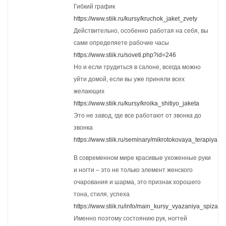
Гибкий график
https://www.stiik.ru/kursy/kruchok_jaket_zvety
Действительно, особенно работая на себя, вы
сами определяете рабочие часы
https://www.stiik.ru/soveti.php?id=246
Но и если трудиться в салоне, всегда можно
уйти домой, если вы уже приняли всех
желающих
https://www.stiik.ru/kursy/kroika_shitiyo_jaketa
Это не завод, где все работают от звонка до
звонка
https://www.stiik.ru/seminary/mikrotokovaya_terapiya
В современном мире красивые ухоженные руки
и ногти – это не только элемент женского
очарования и шарма, это признак хорошего
тона, стиля, успеха
https://www.stiik.ru/info/main_kursy_vyazaniya_spizami
Именно поэтому состоянию рук, ногтей