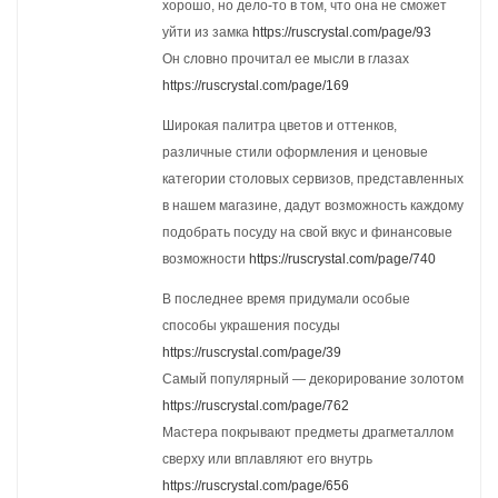
хорошо, но дело-то в том, что она не сможет
уйти из замка
https://ruscrystal.com/page/93
Он словно прочитал ее мысли в глазах
https://ruscrystal.com/page/169
Широкая палитра цветов и оттенков,
различные стили оформления и ценовые
категории столовых сервизов, представленных
в нашем магазине, дадут возможность каждому
подобрать посуду на свой вкус и финансовые
возможности
https://ruscrystal.com/page/740
В последнее время придумали особые
способы украшения посуды
https://ruscrystal.com/page/39
Самый популярный — декорирование золотом
https://ruscrystal.com/page/762
Мастера покрывают предметы драгметаллом
сверху или вплавляют его внутрь
https://ruscrystal.com/page/656