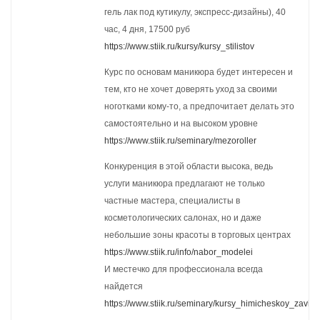
гель лак под кутикулу, экспресс-дизайны), 40
час, 4 дня, 17500 руб
https://www.stiik.ru/kursy/kursy_stilistov
Курс по основам маникюра будет интересен и
тем, кто не хочет доверять уход за своими
ноготками кому-то, а предпочитает делать это
самостоятельно и на высоком уровне
https://www.stiik.ru/seminary/mezoroller
Конкуренция в этой области высока, ведь
услуги маникюра предлагают не только
частные мастера, специалисты в
косметологических салонах, но и даже
небольшие зоны красоты в торговых центрах
https://www.stiik.ru/info/nabor_modelei
И местечко для профессионала всегда
найдется
https://www.stiik.ru/seminary/kursy_himicheskoy_zavivk