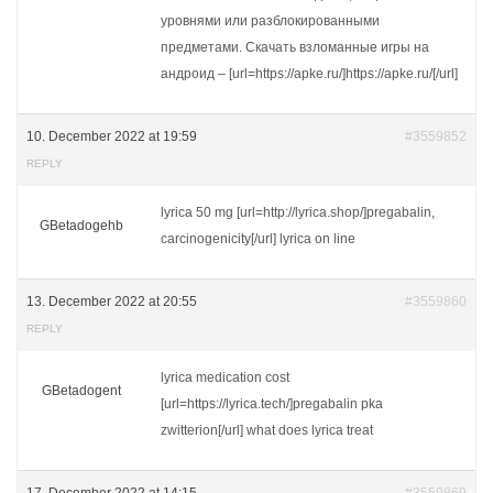
уровнями или разблокированными
предметами. Скачать взломанные игры на
андроид – [url=https://apke.ru/]https://apke.ru/[/url]
10. December 2022 at 19:59
#3559852
REPLY
lyrica 50 mg [url=http://lyrica.shop/]pregabalin,
GBetadogehb
carcinogenicity[/url] lyrica on line
13. December 2022 at 20:55
#3559860
REPLY
lyrica medication cost
GBetadogent
[url=https://lyrica.tech/]pregabalin pka
zwitterion[/url] what does lyrica treat