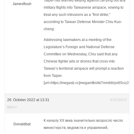
Taipei has warned Beijing against carrying out any
Jamesflouh
military flights into Taiwanese airspace, vowing to
treat any such intrusions as a “first strike,”
according to Taiwan Defense Minister Chiu Kuo-
cheng.
Addressing lawmakers at a meeting of the
Legislature’s Foreign and National Defense
Committee on Wednesday, Chiu said that any
Chinese fighter jets or drones that cross into
Taiwan’s territorial airspace will prompt a reaction
from Taipei.
[url=https://megasb.cc]megamfknitd7mmb6rjoi65ciz23zk
26. October 2022 at 13:31
#3559615
REPLY
К началу XX века значительно возросло число
Donaldbat
министерств, ведомств и управлений,