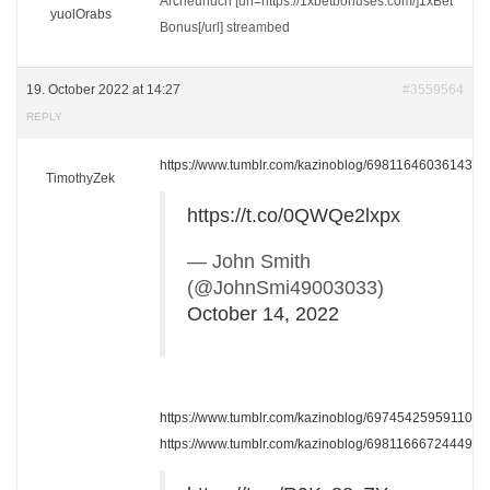
Archeunuch [url=https://1xbetbonuses.com/]1xBet
yuolOrabs
Bonus[/url] streambed
19. October 2022 at 14:27
#3559564
REPLY
https://www.tumblr.com/kazinoblog/6981164603614330
TimothyZek
https://t.co/0QWQe2lxpx
— John Smith
(@JohnSmi49003033)
October 14, 2022
https://www.tumblr.com/kazinoblog/6974542595911024
https://www.tumblr.com/kazinoblog/6981166672444948