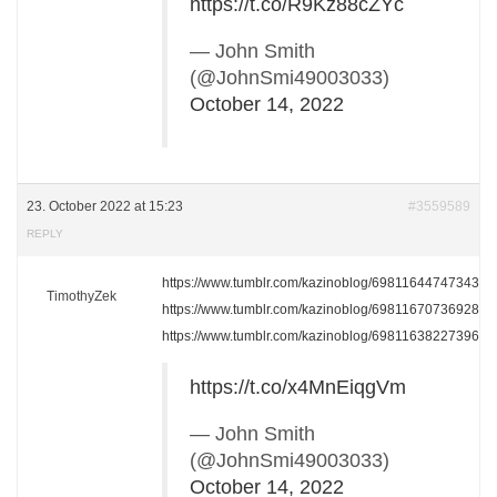
https://t.co/R9Kz88cZYc
— John Smith
(@JohnSmi49003033)
October 14, 2022
23. October 2022 at 15:23
#3559589
REPLY
https://www.tumblr.com/kazinoblog/6981164474734346
TimothyZek
https://www.tumblr.com/kazinoblog/6981167073692876
https://www.tumblr.com/kazinoblog/6981163822739619
https://t.co/x4MnEiqgVm
— John Smith
(@JohnSmi49003033)
October 14, 2022