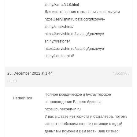
shiny/kama/218.html
Для изготовления каркасов мы используем
https://servishin.ru/catalog/gruzovye-
shiny/omskshina/
https://servishin.ru/catalog/gruzovye-
shiny/firestone/
https://servishin.ru/catalog/gruzovye-
shiny/continental/
25. December 2022 at 1:44
#3559906
REPLY
Полное юридическое и бухгалтерское
HerbertRok
сопровождение Вашего бизнеса
https://buhexpert-in.ru
У вас в штате нет юриста и бухгалтера, потому
что нет необходимости в их помощи каждый
день? мы поможем Вам вести Ваш бизнес