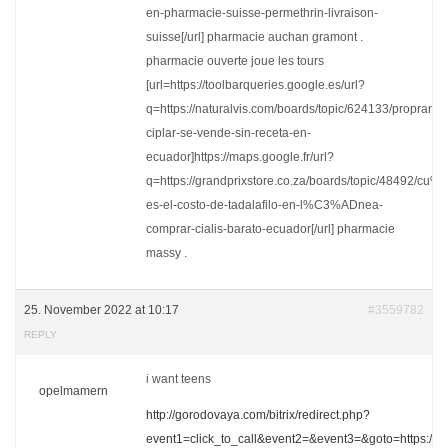
en-pharmacie-suisse-permethrin-livraison-
suisse[/url] pharmacie auchan gramont .
pharmacie ouverte joue les tours
[url=https://toolbarqueries.google.es/url?
q=https://naturalvis.com/boards/topic/624133/propranol
ciplar-se-vende-sin-receta-en-
ecuador]https://maps.google.fr/url?
q=https://grandprixstore.co.za/boards/topic/48492/cu
es-el-costo-de-tadalafilo-en-l%C3%ADnea-
comprar-cialis-barato-ecuador[/url] pharmacie
massy .
25. November 2022 at 10:17
#3559782
REPLY
i want teens
opelmamern
http://gorodovaya.com/bitrix/redirect.php?
event1=click_to_call&event2=&event3=&goto=https://tu