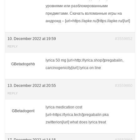
уровнями или разблокированными
предметами. Скачать взломанные игры на
андроид – [url=https://apke.ru/]https://apke.ru/[/url]
10. December 2022 at 19:59
#3559852
REPLY
lyrica 50 mg [url=http://lyrica.shop/]pregabalin,
GBetadogehb
carcinogenicity[/url] lyrica on line
13. December 2022 at 20:55
#3559860
REPLY
lyrica medication cost
GBetadogent
[url=https://lyrica.tech/]pregabalin pka
zwitterion[/url] what does lyrica treat