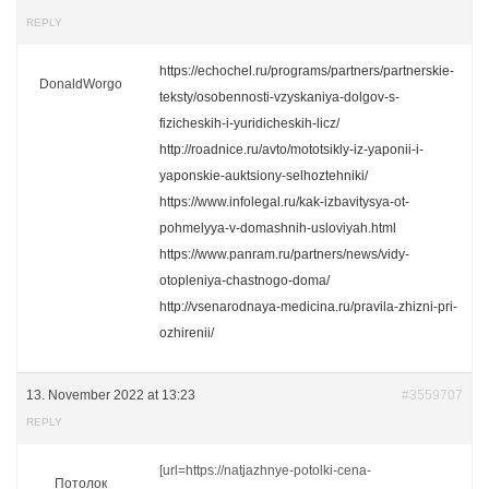
REPLY
https://echochel.ru/programs/partners/partnerskie-
DonaldWorgo
teksty/osobennosti-vzyskaniya-dolgov-s-
fizicheskih-i-yuridicheskih-licz/
http://roadnice.ru/avto/mototsikly-iz-yaponii-i-
yaponskie-auktsiony-selhoztehniki/
https://www.infolegal.ru/kak-izbavitysya-ot-
pohmelyya-v-domashnih-usloviyah.html
https://www.panram.ru/partners/news/vidy-
otopleniya-chastnogo-doma/
http://vsenarodnaya-medicina.ru/pravila-zhizni-pri-
ozhirenii/
13. November 2022 at 13:23
#3559707
REPLY
[url=https://natjazhnye-potolki-cena-
Потолок