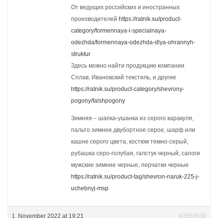
От ведущих российских и иностранных
производителей
https://ratnik.su/product-
category/formennaya-i-specialnaya-
odezhda/formennaya-odezhda-dlya-ohrannyh-
struktur
Здесь можно найти продукцию компании
Сплав, Ивановский текстиль, и другие
https://ratnik.su/product-category/shevrony-
pogony/falshpogony
Зимняя – шапка-ушанка из серого каракуля,
пальто зимнее двубортное серое, шарф или
кашне серого цвета, костюм темно-серый,
рубашка серо-голубая, галстук черный, сапоги
мужские зимние черные, перчатки черные
https://ratnik.su/product-tag/shevron-naruk-225-j-
uchebnyj-msp
1. November 2022 at 19:21
#3559639