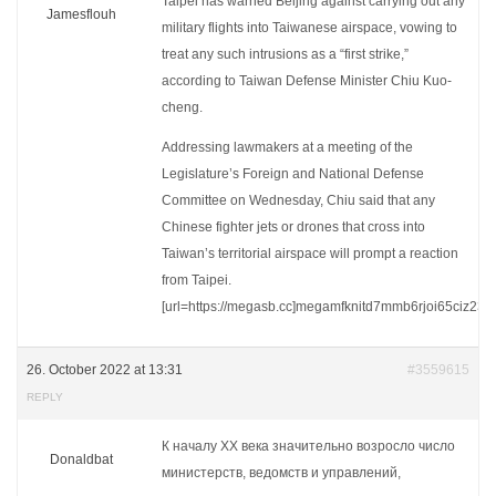
Taipei has warned Beijing against carrying out any
Jamesflouh
military flights into Taiwanese airspace, vowing to
treat any such intrusions as a “first strike,”
according to Taiwan Defense Minister Chiu Kuo-
cheng.
Addressing lawmakers at a meeting of the
Legislature’s Foreign and National Defense
Committee on Wednesday, Chiu said that any
Chinese fighter jets or drones that cross into
Taiwan’s territorial airspace will prompt a reaction
from Taipei.
[url=https://megasb.cc]megamfknitd7mmb6rjoi65ciz23zk
26. October 2022 at 13:31
#3559615
REPLY
К началу XX века значительно возросло число
Donaldbat
министерств, ведомств и управлений,