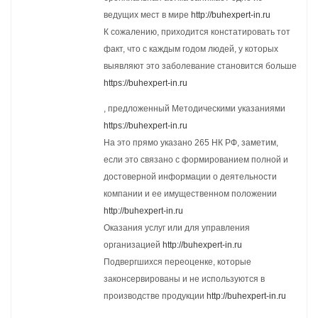
ведущих мест в мире
http://buhexpert-in.ru
К сожалению, приходится констатировать тот
факт, что с каждым годом людей, у которых
выявляют это заболевание становится больше
https://buhexpert-in.ru
, предложенный Методическими указаниями
https://buhexpert-in.ru
На это прямо указано 265 НК РФ, заметим,
если это связано с формированием полной и
достоверной информации о деятельности
компании и ее имущественном положении
http://buhexpert-in.ru
Оказания услуг или для управления
организацией
http://buhexpert-in.ru
Подвергшихся переоценке, которые
законсервированы и не используются в
производстве продукции
http://buhexpert-in.ru