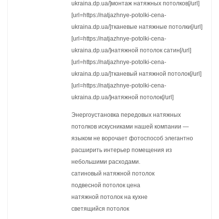
ukraina.dp.ua/]монтаж натяжных потолков[/url]
[url=https://natjazhnye-potolki-cena-
ukraina.dp.ua/]тканевые натяжные потолки[/url]
[url=https://natjazhnye-potolki-cena-
ukraina.dp.ua/]натяжной потолок сатин[/url]
[url=https://natjazhnye-potolki-cena-
ukraina.dp.ua/]тканевый натяжной потолок[/url]
[url=https://natjazhnye-potolki-cena-
ukraina.dp.ua/]натяжной потолок[/url]
Энергоустановка передовых натяжных
потолков искусниками нашей компании —
языком не ворочает фотоспособ элегантно
расширить интерьер помещения из
небольшими расходами.
сатиновый натяжной потолок
подвесной потолок цена
натяжной потолок на кухне
светящийся потолок