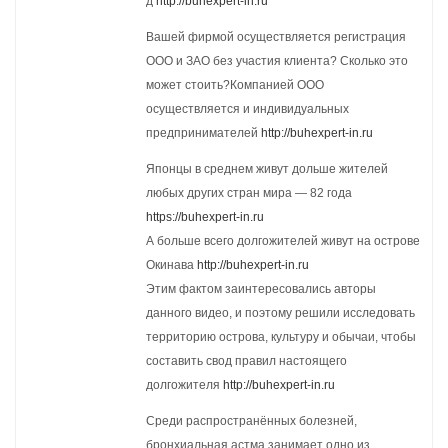
д
http://buhexpert-in.ru
Вашей фирмой осуществляется регистрация
ООО и ЗАО без участия клиента? Сколько это
может стоить?Компанией ООО
осуществляется и индивидуальных
предпринимателей
http://buhexpert-in.ru
Японцы в среднем живут дольше жителей
любых других стран мира — 82 года
https://buhexpert-in.ru
А больше всего долгожителей живут на острове
Окинава
http://buhexpert-in.ru
Этим фактом заинтересовались авторы
данного видео, и поэтому решили исследовать
территорию острова, культуру и обычаи, чтобы
составить свод правил настоящего
долгожителя
http://buhexpert-in.ru
Среди распространённых болезней,
бронхиальная астма занимает одно из