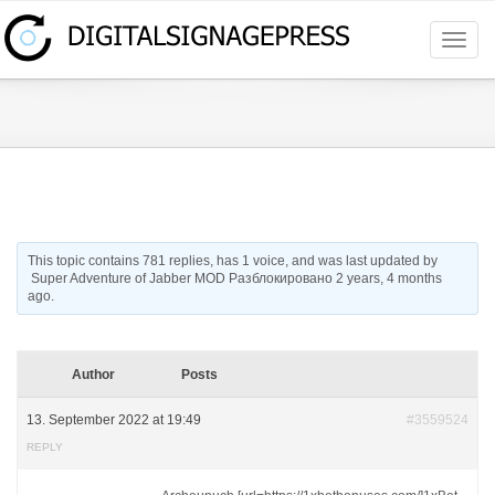
Toggl
navig
This topic contains 781 replies, has 1 voice, and was last updated by
Super Adventure of Jabber MOD Разблокировано
2 years, 4 months
ago
.
Author
Posts
13. September 2022 at 19:49
#3559524
REPLY