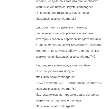
хорошо, но дело-то в том, что она не сможет
уйти из замка
https://ruscrystal.com/page/93
Он словно прочитал ее мысли в глазах
https://ruscrystal.com/page/169
Широкая палитра цветов и оттенков,
различные стили оформления и ценовые
категории столовых сервизов, представленных
в нашем магазине, дадут возможность каждому
подобрать посуду на свой вкус и финансовые
возможности
https://ruscrystal.com/page/740
В последнее время придумали особые
способы украшения посуды
https://ruscrystal.com/page/39
Самый популярный — декорирование золотом
https://ruscrystal.com/page/762
Мастера покрывают предметы драгметаллом
сверху или вплавляют его внутрь
https://ruscrystal.com/page/656