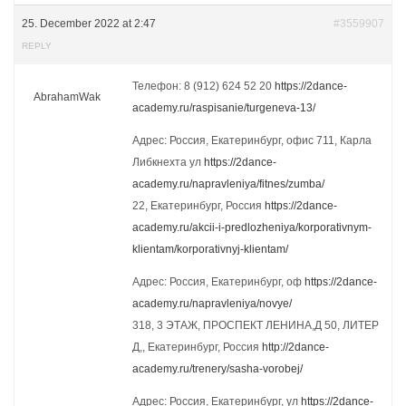
25. December 2022 at 2:47
#3559907
REPLY
Телефон: 8 (912) 624 52 20
https://2dance-
AbrahamWak
academy.ru/raspisanie/turgeneva-13/
Адрес: Россия, Екатеринбург, офис 711, Карла
Либкнехта ул
https://2dance-
academy.ru/napravleniya/fitnes/zumba/
22, Екатеринбург, Россия
https://2dance-
academy.ru/akcii-i-predlozheniya/korporativnym-
klientam/korporativnyj-klientam/
Адрес: Россия, Екатеринбург, оф
https://2dance-
academy.ru/napravleniya/novye/
318, 3 ЭТАЖ, ПРОСПЕКТ ЛЕНИНА,Д 50, ЛИТЕР
Д,, Екатеринбург, Россия
http://2dance-
academy.ru/trenery/sasha-vorobej/
Адрес: Россия, Екатеринбург, ул
https://2dance-