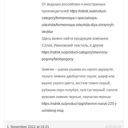
От ведущих российских и иностранных
производителей
https://ratnik.su/product-
category/formennaya-i-specialnaya-
odezhda/formennaya-odezhda-dlya-ohrannyh-
struktur
Здесь можно найти продукцию компании
Сплав, Ивановский текстиль, и другие
https://ratnik.su/product-category/shevrony-
pogony/falshpogony
Зимняя – шапка-ушанка из серого каракуля,
пальто зимнее двубортное серое, шарф или
кашне серого цвета, костюм темно-серый,
рубашка серо-голубая, галстук черный, сапоги
мужские зимние черные, перчатки черные
https://ratnik.su/product-tag/shevron-naruk-225-j-
uchebnyj-msp
1. November 2022 at 19:21
#3559639