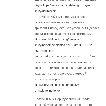
обуви
https://servishin.ru/catalog/gruzovye-
shiny/doublecoin/
Подобно набойкам на каблуках шины с
течением времени так же стираются и
приходят в негодность, что усложняет и делает
передвижение практически невозможным
https://servishin.ru/catalog/gruzovye-
shiny/belshina/belshina-bel-138m-31570r225-
152148m.html
Когда выбирается , нужно проявлять особую
осторожность и помнить о том, что лысая
резина на колёсах Вашего автомобиля плохо
защищена от острого мусора который
валяется на дороге
https://servishin.ru/catalog/gruzovye-
shiny/leaoling-long/
Правильный выбор грузовых шин – залог
хорошей управляемости вашего авто, а от