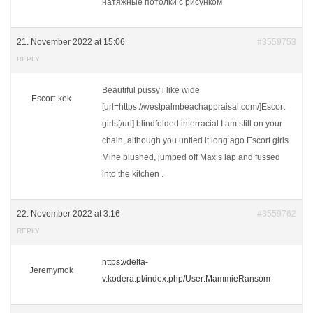
натяжные потолки с рисунком
21. November 2022 at 15:06
#3559753
REPLY
Beautiful pussy i like wide
Escort-kek
[url=https://westpalmbeachappraisal.com/]Escort
girls[/url] blindfolded interracial I am still on your
chain, although you untied it long ago Escort girls
Mine blushed, jumped off Max’s lap and fussed
into the kitchen .
22. November 2022 at 3:16
#3559762
REPLY
https://delta-
Jeremymok
v.kodera.pl/index.php/User:MammieRansom