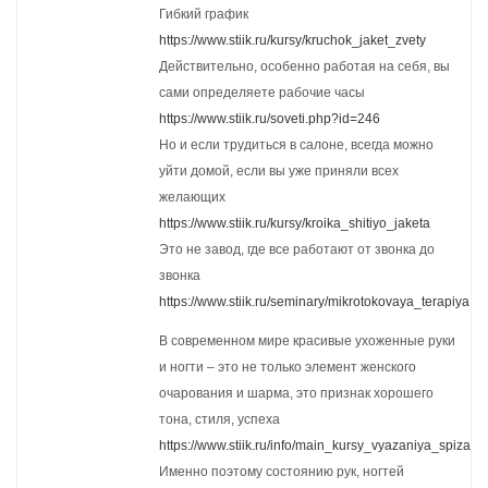
Гибкий график
https://www.stiik.ru/kursy/kruchok_jaket_zvety
Действительно, особенно работая на себя, вы
сами определяете рабочие часы
https://www.stiik.ru/soveti.php?id=246
Но и если трудиться в салоне, всегда можно
уйти домой, если вы уже приняли всех
желающих
https://www.stiik.ru/kursy/kroika_shitiyo_jaketa
Это не завод, где все работают от звонка до
звонка
https://www.stiik.ru/seminary/mikrotokovaya_terapiya
В современном мире красивые ухоженные руки
и ногти – это не только элемент женского
очарования и шарма, это признак хорошего
тона, стиля, успеха
https://www.stiik.ru/info/main_kursy_vyazaniya_spizami
Именно поэтому состоянию рук, ногтей