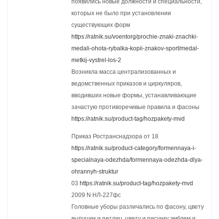
появились новые должности и специальности,
которых не было при установлении
существующих форм
https://ratnik.su/voentorg/prochie-znaki-znachki-
medali-ohota-rybalka-kopii-znakov-sport/medal-
metkij-vystrel-los-2
Возникла масса централизованных и
ведомственных приказов и циркуляров,
вводивших новые формы, устанавливающие
зачастую противоречивые правила и фасоны
https://ratnik.su/product-tag/hozpakety-mvd
Приказ Ространснадзора от 18
https://ratnik.su/product-category/formennaya-i-
specialnaya-odezhda/formennaya-odezhda-dlya-
ohrannyh-struktur
03
https://ratnik.su/product-tag/hozpakety-mvd
2009 N НЛ-227фс
Головные уборы различались по фасону, цвету
выпушек и петлиц, цвету и рисунку эмблем и