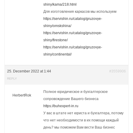
shiny/kama/218.html
Для изготовления каркасов мы используем
https://servishin.ru/catalog/gruzovye-
shiny/omskshina/
https://servishin.ru/catalog/gruzovye-
shiny/firestone/
https://servishin.ru/catalog/gruzovye-
shiny/continental/
25. December 2022 at 1:44
#3559906
REPLY
Полное юридическое и бухгалтерское
HerbertRok
сопровождение Вашего бизнеса
https://buhexpert-in.ru
У вас в штате нет юриста и бухгалтера, потому
что нет необходимости в их помощи каждый
день? мы поможем Вам вести Ваш бизнес