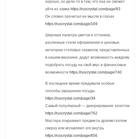
хорошо, но дело-то в том, что она не сможет
уйти из замка
https://ruscrystal.com/page/93
Он словно прочитал ее мысли в глазах
https://ruscrystal.com/page/169
Широкая палитра цветов и оттенков,
различные стили оформления и ценовые
категории столовых сервизов, представленных
в нашем магазине, дадут возможность каждому
подобрать посуду на свой вкус и финансовые
возможности
https://ruscrystal.com/page/740
В последнее время придумали особые
способы украшения посуды
https://ruscrystal.com/page/39
Самый популярный — декорирование золотом
https://ruscrystal.com/page/762
Мастера покрывают предметы драгметаллом
сверху или вплавляют его внутрь
https://ruscrystal.com/page/656