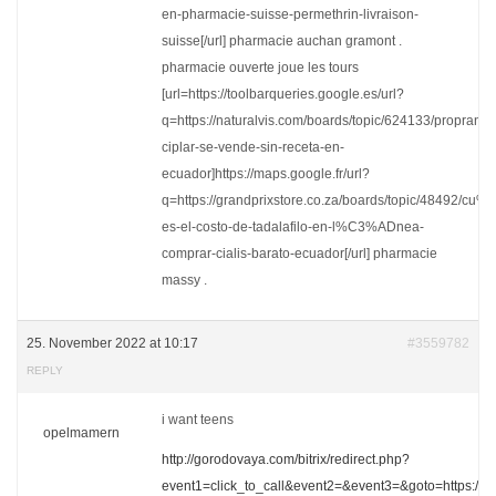
en-pharmacie-suisse-permethrin-livraison-
suisse[/url] pharmacie auchan gramont .
pharmacie ouverte joue les tours
[url=https://toolbarqueries.google.es/url?
q=https://naturalvis.com/boards/topic/624133/propranol
ciplar-se-vende-sin-receta-en-
ecuador]https://maps.google.fr/url?
q=https://grandprixstore.co.za/boards/topic/48492/cu
es-el-costo-de-tadalafilo-en-l%C3%ADnea-
comprar-cialis-barato-ecuador[/url] pharmacie
massy .
25. November 2022 at 10:17
#3559782
REPLY
i want teens
opelmamern
http://gorodovaya.com/bitrix/redirect.php?
event1=click_to_call&event2=&event3=&goto=https://tu