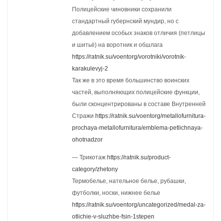
Полицейские чиновники сохранили
стандартный губернский мундир, но с
добавлением особых знаков отличия (петлицы
и шитьё) на воротник и обшлага
https://ratnik.su/voentorg/vorotniki/vorotnik-
karakulevyj-2
Так же в это время большинство воинских
частей, выполняющих полицейские функции,
были сконцентрированы в составе Внутренней
Стражи
https://ratnik.su/voentorg/metallofurnitura-
prochaya-metallofurnitura/emblema-petlichnaya-
ohotnadzor
— Трикотаж
https://ratnik.su/product-
category/zhetony
Термобелье, нательное белье, рубашки,
футболки, носки, нижнее белье
https://ratnik.su/voentorg/uncategorized/medal-za-
otlichie-v-sluzhbe-fsin-1stepen