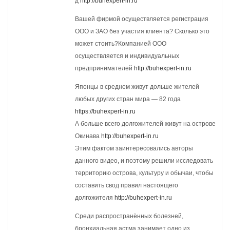
д
http://buhexpert-in.ru
Вашей фирмой осуществляется регистрация
ООО и ЗАО без участия клиента? Сколько это
может стоить?Компанией ООО
осуществляется и индивидуальных
предпринимателей
http://buhexpert-in.ru
Японцы в среднем живут дольше жителей
любых других стран мира — 82 года
https://buhexpert-in.ru
А больше всего долгожителей живут на острове
Окинава
http://buhexpert-in.ru
Этим фактом заинтересовались авторы
данного видео, и поэтому решили исследовать
территорию острова, культуру и обычаи, чтобы
составить свод правил настоящего
долгожителя
http://buhexpert-in.ru
Среди распространённых болезней,
бронхиальная астма занимает одно из