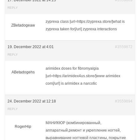
17. December 2022 at 14:15
#3559869
REPLY
zyprexa class [url=https://zyprexa.store/]what is
ZBetadogeaw
zyprexa taken for[/url] zyprexa interactions
19. December 2022 at 4:01
#3559872
REPLY
arimidex doses for fibromyalgia
ABetadogehs
[url=https://arimidex4us.store/]www arimidex
com[/url] is arimidex a narcotic
24. December 2022 at 12:18
#3559894
REPLY
МАНИКЮР (комбинированный,
RogerHip
аппаратный,ремонт и укрепление ногтей,
выравнивание ногтевой пластины, покрытие