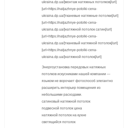
ukraina.dp.ua/]монтаж натяжных потолков[/url]
[url=https://natjazhnye-potolki-cena-
ukraina.dp.ua/]тканевые натяжные потолки[/url]
[url=https://natjazhnye-potolki-cena-
ukraina.dp.ua/]натяжной потолок сатин[/url]
[url=https://natjazhnye-potolki-cena-
ukraina.dp.ua/]тканевый натяжной потолок[/url]
[url=https://natjazhnye-potolki-cena-
ukraina.dp.ua/]натяжной потолок[/url]
Энергоустановка передовых натяжных
потолков искусниками нашей компании —
языком не ворочает фотоспособ элегантно
расширить интерьер помещения из
небольшими расходами.
сатиновый натяжной потолок
подвесной потолок цена
натяжной потолок на кухне
светящийся потолок