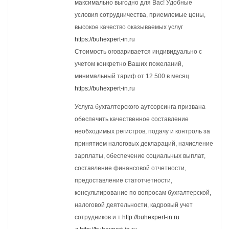
максимально выгодно для Вас! Удобные
условия сотрудничества, приемлемые цены,
высокое качество оказываемых услуг
https://buhexpert-in.ru
Стоимость оговаривается индивидуально с
учетом конкретно Ваших пожеланий,
минимальный тариф от 12 500 в месяц
https://buhexpert-in.ru
Услуга бухгалтерского аутсорсинга призвана
обеспечить качественное составление
необходимых регистров, подачу и контроль за
принятием налоговых деклараций, начисление
зарплаты, обеспечение социальных выплат,
составление финансовой отчетности,
предоставление статотчетности,
консультирование по вопросам бухгалтерской,
налоговой деятельности, кадровый учет
сотрудников и т
http://buhexpert-in.ru