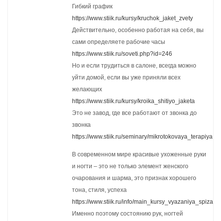
Гибкий график
https://www.stiik.ru/kursy/kruchok_jaket_zvety
Действительно, особенно работая на себя, вы
сами определяете рабочие часы
https://www.stiik.ru/soveti.php?id=246
Но и если трудиться в салоне, всегда можно
уйти домой, если вы уже приняли всех
желающих
https://www.stiik.ru/kursy/kroika_shitiyo_jaketa
Это не завод, где все работают от звонка до
звонка
https://www.stiik.ru/seminary/mikrotokovaya_terapiya
В современном мире красивые ухоженные руки
и ногти – это не только элемент женского
очарования и шарма, это признак хорошего
тона, стиля, успеха
https://www.stiik.ru/info/main_kursy_vyazaniya_spizami
Именно поэтому состоянию рук, ногтей