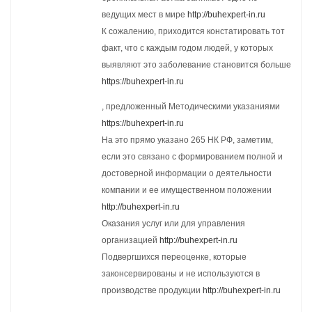
ведущих мест в мире
http://buhexpert-in.ru
К сожалению, приходится констатировать тот
факт, что с каждым годом людей, у которых
выявляют это заболевание становится больше
https://buhexpert-in.ru
, предложенный Методическими указаниями
https://buhexpert-in.ru
На это прямо указано 265 НК РФ, заметим,
если это связано с формированием полной и
достоверной информации о деятельности
компании и ее имущественном положении
http://buhexpert-in.ru
Оказания услуг или для управления
организацией
http://buhexpert-in.ru
Подвергшихся переоценке, которые
законсервированы и не используются в
производстве продукции
http://buhexpert-in.ru