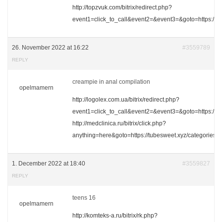
http://topzvuk.com/bitrix/redirect.php?
event1=click_to_call&event2=&event3=&goto=https://tu
26. November 2022 at 16:22
#3559789
REPLY
creampie in anal compilation
opelmamern
http://logolex.com.ua/bitrix/redirect.php?
event1=click_to_call&event2=&event3=&goto=https://tu
http://medclinica.ru/bitrix/click.php?
anything=here&goto=https://tubesweet.xyz/categories
1. December 2022 at 18:40
#3559827
REPLY
teens 16
opelmamern
http://komteks-a.ru/bitrix/rk.php?