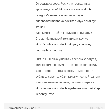
От ведущих российских и иностранных
производителей
https://ratnik.su/product-
category/formennaya-i-specialnaya-
odezhda/formennaya-odezhda-dlya-ohrannyh-
struktur
Здесь можно найти продукцию компании
Сплав, Ивановский текстиль, и другие
https://ratnik.su/product-category/shevrony-
pogony/falshpogony
Зимняя – шапка-ушанка из серого каракуля,
пальто зимнее двубортное серое, шарф или
кашне серого цвета, костюм темно-серый,
рубашка серо-голубая, галстук черный, сапоги
мужские зимние черные, перчатки черные
https://ratnik.su/product-tag/shevron-naruk-225-j-
uchebnyj-msp
1. November 2022 at 19:21
#3559639