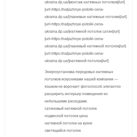
ukraina.dp.ua/]монтаж натяжных потолков[/url]
[url=https://natjazhnye-potolki-cena-
ukraina.dp.ua/]тканевые натяжные потолки[/url]
[url=https://natjazhnye-potolki-cena-
ukraina.dp.ua/]натяжной потолок сатин[/url]
[url=https://natjazhnye-potolki-cena-
ukraina.dp.ua/]тканевый натяжной потолок[/url]
[url=https://natjazhnye-potolki-cena-
ukraina.dp.ua/]натяжной потолок[/url]
Энергоустановка передовых натяжных
потолков искусниками нашей компании —
языком не ворочает фотоспособ элегантно
расширить интерьер помещения из
небольшими расходами.
сатиновый натяжной потолок
подвесной потолок цена
натяжной потолок на кухне
светящийся потолок