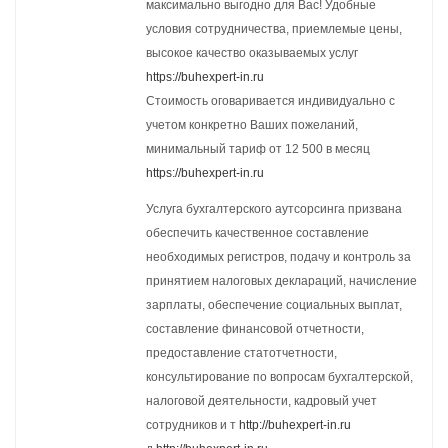
максимально выгодно для Вас! Удобные
условия сотрудничества, приемлемые цены,
высокое качество оказываемых услуг
https://buhexpert-in.ru
Стоимость оговаривается индивидуально с
учетом конкретно Ваших пожеланий,
минимальный тариф от 12 500 в месяц
https://buhexpert-in.ru
Услуга бухгалтерского аутсорсинга призвана
обеспечить качественное составление
необходимых регистров, подачу и контроль за
принятием налоговых деклараций, начисление
зарплаты, обеспечение социальных выплат,
составление финансовой отчетности,
предоставление статотчетности,
консультирование по вопросам бухгалтерской,
налоговой деятельности, кадровый учет
сотрудников и т
http://buhexpert-in.ru