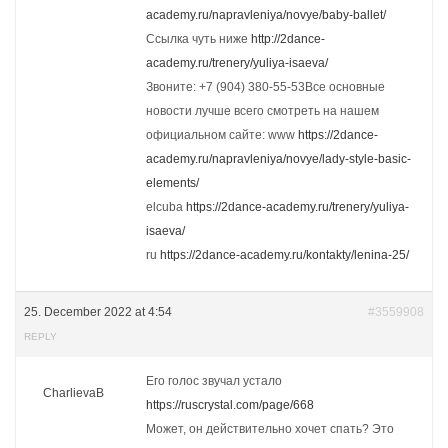
academy.ru/napravleniya/novye/baby-ballet/
Ссылка чуть ниже
http://2dance-
academy.ru/trenery/yuliya-isaeva/
Звоните: +7 (904) 380-55-53Все основные
новости лучше всего смотреть на нашем
официальном сайте: www
https://2dance-
academy.ru/napravleniya/novye/lady-style-basic-
elements/
elcuba
https://2dance-academy.ru/trenery/yuliya-
isaeva/
ru
https://2dance-academy.ru/kontakty/lenina-25/
25. December 2022 at 4:54
#3559908
REPLY
Его голос звучал устало
CharlievaB
https://ruscrystal.com/page/668
Может, он действительно хочет спать? Это