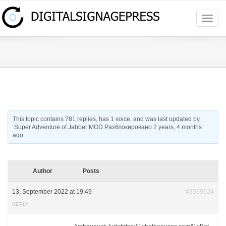
Toggl
navig
This topic contains 781 replies, has 1 voice, and was last updated by
Super Adventure of Jabber MOD Разблокировано
2 years, 4 months
ago
.
Author
Posts
13. September 2022 at 19:49
#3559524
REPLY