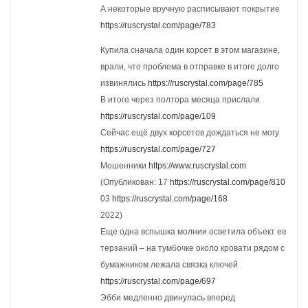
А некоторые вручную расписывают покрытие
https://ruscrystal.com/page/783
Купила сначала один корсет в этом магазине,
врали, что проблема в отправке в итоге долго
извинялись
https://ruscrystal.com/page/785
В итоге через полтора месяца прислали
https://ruscrystal.com/page/109
Сейчас ещё двух корсетов дождаться не могу
https://ruscrystal.com/page/727
Мошенники
https://www.ruscrystal.com
(Опубликован: 17
https://ruscrystal.com/page/810
03
https://ruscrystal.com/page/168
2022)
Еще одна вспышка молнии осветила объект ее
терзаний – на тумбочке около кровати рядом с
бумажником лежала связка ключей
https://ruscrystal.com/page/697
Эбби медленно двинулась вперед