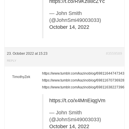
https://t.co/R9Kz88cZYc
— John Smith
(@JohnSmi49003033)
October 14, 2022
23. October 2022 at 15:23
#3559589
REPLY
https://www.tumblr.com/kazinoblog/6981164474734346
TimothyZek
https://www.tumblr.com/kazinoblog/6981167073692876
https://www.tumblr.com/kazinoblog/6981163822739619
https://t.co/x4MnEiqgVm
— John Smith
(@JohnSmi49003033)
October 14, 2022