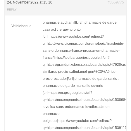
24. November 2022 at 15:10
#3559775
REPLY
pharmacie auchan illkirch pharmacie de garde
Veiblebonue
casa act therapy toronto
[url=https://www.youtube.com/redirect?
q=http://www.icicemac.com/forums/topic/finasteride-
sans-ordonnance-france-proscar-en-pharmacie-
france/]https://toolbarqueries.google.fr/url?
q=https://grandprixstore.co.za/boards/topic/47920/asthal
similares-precio-salbutamol-gen%C3%A9rico-
precio-ecuador[/url] pharmacie de garde zarzis .
pharmacie de garde marseille ouverte
[url=https://maps.google.es/url?
q=https://nocompromise.house/boards/topic/1538684/v
levoflox-sans-ordonnance-levofloxacin-en-
pharmacie-
belgique]https://www.youtube.com/redirect?
q=https://nocompromise.house/boards/topic/1539113/act