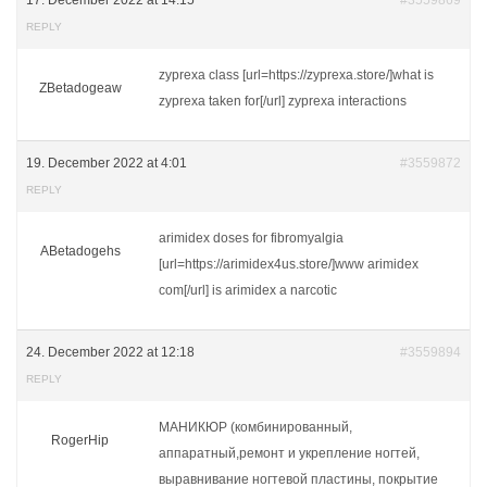
17. December 2022 at 14:15
#3559869
REPLY
zyprexa class [url=https://zyprexa.store/]what is
ZBetadogeaw
zyprexa taken for[/url] zyprexa interactions
19. December 2022 at 4:01
#3559872
REPLY
arimidex doses for fibromyalgia
ABetadogehs
[url=https://arimidex4us.store/]www arimidex
com[/url] is arimidex a narcotic
24. December 2022 at 12:18
#3559894
REPLY
МАНИКЮР (комбинированный,
RogerHip
аппаратный,ремонт и укрепление ногтей,
выравнивание ногтевой пластины, покрытие