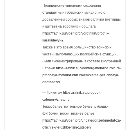
Полицейские чиновники сохранили
стандартный губернский мундир, но с
добавлением особых знаков отличия (петлицы
и шитьё) на воротник и обшлага
https://ratnik.su/voentorg/vorotniki/vorotnik-
karakulevyj-2
Так же в это время большинство воинских
частей, выполняющих полицейские функции,
были сконцентрированы в составе Внутренней
Стражи
https://ratnik.su/voentorg/metallofurnitura-
prochaya-metallofurnitura/emblema-petlichnaya-
ohotnadzor
— Трикотаж
https://ratnik.su/product-
category/zhetony
Термобелье, нательное белье, рубашки,
футболки, носки, нижнее белье
https://ratnik.su/voentorg/uncategorized/medal-za-
otlichie-v-sluzhbe-fsin-1stepen