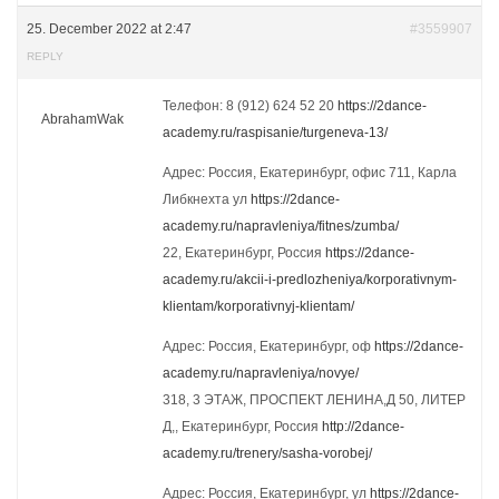
25. December 2022 at 2:47
#3559907
REPLY
Телефон: 8 (912) 624 52 20
https://2dance-
AbrahamWak
academy.ru/raspisanie/turgeneva-13/
Адрес: Россия, Екатеринбург, офис 711, Карла
Либкнехта ул
https://2dance-
academy.ru/napravleniya/fitnes/zumba/
22, Екатеринбург, Россия
https://2dance-
academy.ru/akcii-i-predlozheniya/korporativnym-
klientam/korporativnyj-klientam/
Адрес: Россия, Екатеринбург, оф
https://2dance-
academy.ru/napravleniya/novye/
318, 3 ЭТАЖ, ПРОСПЕКТ ЛЕНИНА,Д 50, ЛИТЕР
Д,, Екатеринбург, Россия
http://2dance-
academy.ru/trenery/sasha-vorobej/
Адрес: Россия, Екатеринбург, ул
https://2dance-