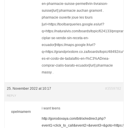
en-pharmacie-suisse-permethrin-livraison-
suisse[/url] pharmacie auchan gramont .
pharmacie ouverte joue les tours
[url=https://toolbarqueries.google.es/url?
q=https://naturalvis.com/boards/topic/624133/propranol
ciplar-se-vende-sin-receta-en-
ecuador]https://maps.google.fr/url?
q=https://grandprixstore.co.za/boards/topic/48492/cu
es-el-costo-de-tadalafilo-en-l%C3%ADnea-
comprar-cialis-barato-ecuador[/url] pharmacie
massy .
25. November 2022 at 10:17
#3559782
REPLY
i want teens
opelmamern
http://gorodovaya.com/bitrix/redirect.php?
event1=click_to_call&event2=&event3=&goto=https://tu