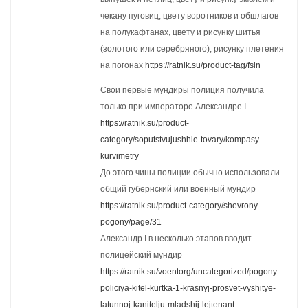
чекану пуговиц, цвету воротников и обшлагов
на полукафтанах, цвету и рисунку шитья
(золотого или серебряного), рисунку плетения
на погонах
https://ratnik.su/product-tag/fsin
Свои первые мундиры полиция получила
только при императоре Александре I
https://ratnik.su/product-
category/soputstvujushhie-tovary/kompasy-
kurvimetry
До этого чины полиции обычно использовали
общий губернский или военный мундир
https://ratnik.su/product-category/shevrony-
pogony/page/31
Александр I в несколько этапов вводит
полицейский мундир
https://ratnik.su/voentorg/uncategorized/pogony-
policiya-kitel-kurtka-1-krasnyj-prosvet-vyshitye-
latunnoj-kanitelju-mladshij-lejtenant