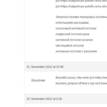
[url=https://natjazhnye-potolki-cena-u
[url=https://natjazhnye-potolki-cena-uk
Энергоустановка передовых натяжны
небольшими расходами.
сатиновый натяжной потолок
подвесной потолок цена
натяжной потолок на кухне
светящийся потолок
натяжные потолки с рисунком
21. November 2022 at 15:06
Beautiful pussy i like wide [url=https://
Escort-kek
blushed, jumped off Max’s lap and fussed
22. November 2022 at 3:16