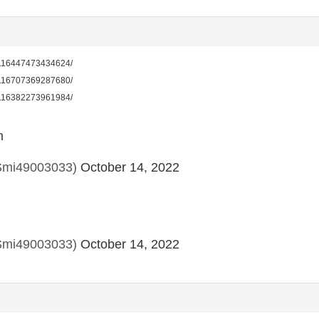
98116447473434624/
98116707369287680/
98116382273961984/
m
Smi49003033)
October 14, 2022
Smi49003033)
October 14, 2022