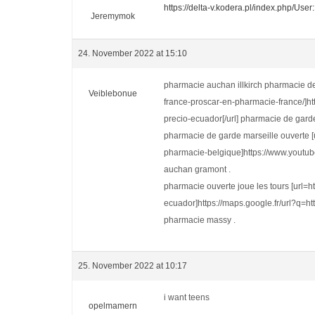
https://delta-v.kodera.pl/index.php/U
Jeremymok
24. November 2022 at 15:10
pharmacie auchan illkirch pharmacie de
Veiblebonue
france-proscar-en-pharmacie-france/]ht
precio-ecuador[/url] pharmacie de garde
pharmacie de garde marseille ouverte [
pharmacie-belgique]https://www.youtub
auchan gramont .
pharmacie ouverte joue les tours [url=h
ecuador]https://maps.google.fr/url?q=h
pharmacie massy .
25. November 2022 at 10:17
i want teens
opelmamern