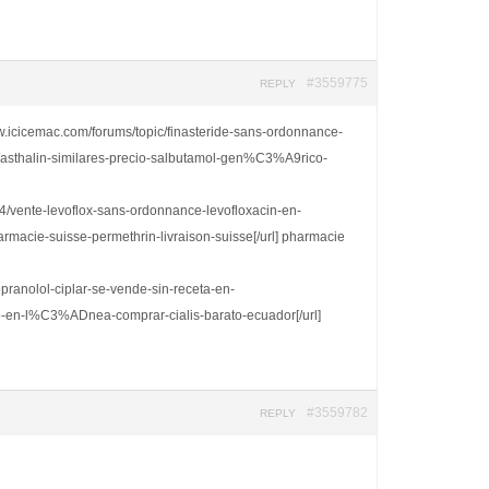
#3559775
REPLY
ww.icicemac.com/forums/topic/finasteride-sans-ordonnance-
920/asthalin-similares-precio-salbutamol-gen%C3%A9rico-
4/vente-levoflox-sans-ordonnance-levofloxacin-en-
macie-suisse-permethrin-livraison-suisse[/url] pharmacie
opranolol-ciplar-se-vende-sin-receta-en-
ilo-en-l%C3%ADnea-comprar-cialis-barato-ecuador[/url]
#3559782
REPLY