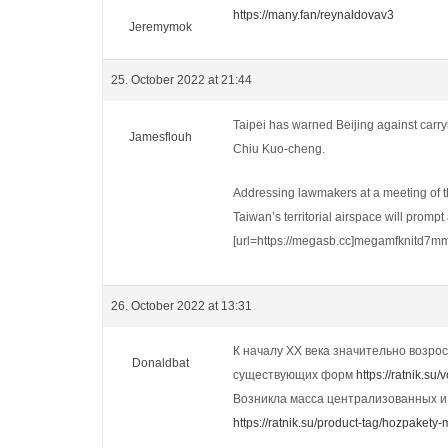
https://many.fan/reynaldovav3
Jeremymok
25. October 2022 at 21:44
Taipei has warned Beijing against carryi
Jamesflouh
Chiu Kuo-cheng.
Addressing lawmakers at a meeting of t
Taiwan’s territorial airspace will prompt
[url=https://megasb.cc]megamfknitd7mm
26. October 2022 at 13:31
К началу XX века значительно возро
Donaldbat
существующих форм
https://ratnik.su
Возникла масса централизованных и
https://ratnik.su/product-tag/hozpakety