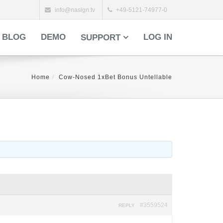
info@nasign.tv
+49-5121-74977-0
BLOG
DEMO
LOG IN
SUPPORT
Home
Cow-Nosed 1xBet Bonus Untellable
#3559524
REPLY