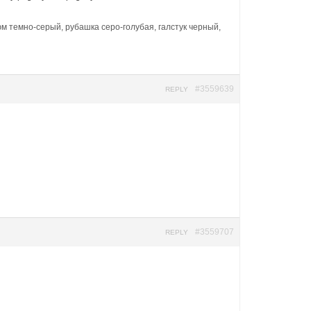
м темно-серый, рубашка серо-голубая, галстук черный,
#3559639
REPLY
#3559707
REPLY