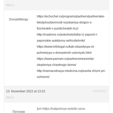
REPLY
https://echochel.ru/programs/partners/partnerskie-
DonaldWorgo
teksty/osobennosti-vzyskaniya-dolgov-s-
fizicheskih-i-yuridicheskih-licz/
http://roadnice.ru/avto/mototsikly-iz-yaponii-i-
yaponskie-auktsiony-selhoztehniki/
https://www.infolegal.ru/kak-izbavitysya-ot-
pohmelyya-v-domashnih-usloviyah.html
https://www.panram.ru/partners/news/vidy-
otopleniya-chastnogo-doma/
http://vsenarodnaya-medicina.ru/pravila-zhizni-pri-
ozhirenii/
13. November 2022 at 13:23
#3559707
REPLY
[url=https://natjazhnye-potolki-cena-
Потолок