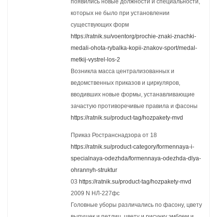
появились новые должности и специальности,
которых не было при установлении
существующих форм
https://ratnik.su/voentorg/prochie-znaki-znachki-
medali-ohota-rybalka-kopii-znakov-sport/medal-
metkij-vystrel-los-2
Возникла масса централизованных и
ведомственных приказов и циркуляров,
вводивших новые формы, устанавливающие
зачастую противоречивые правила и фасоны
https://ratnik.su/product-tag/hozpakety-mvd
Приказ Ространснадзора от 18
https://ratnik.su/product-category/formennaya-i-
specialnaya-odezhda/formennaya-odezhda-dlya-
ohrannyh-struktur
03
https://ratnik.su/product-tag/hozpakety-mvd
2009 N НЛ-227фс
Головные уборы различались по фасону, цвету
выпушек и петлиц, цвету и рисунку эмблем и