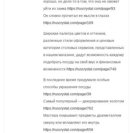
хорошо, но дело-то в том, что она не сможет
уйти из замка
https://ruscrystal.com/page/93
Он словно прочитал ее мысли в глазах
https://ruscrystal.com/page/169
Широкая палитра цветов и оттенков,
различные стили оформления и ценовые
категории столовых сервизов, представленных
в нашем магазине, дадут возможность каждому
подобрать посуду на свой вкус и финансовые
возможности
https://ruscrystal.com/page/740
В последнее время придумали особые
способы украшения посуды
https://ruscrystal.com/page/39
Самый популярный — декорирование золотом
https://ruscrystal.com/page/762
Мастера покрывают предметы драгметаллом
сверху или вплавляют его внутрь
https://ruscrystal.com/page/656