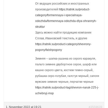
От ведущих российских и иностранных
производителей
https://ratnik.su/product-
category/formennaya-i-specialnaya-
odezhda/formennaya-odezhda-dlya-ohrannyh-
struktur
Здесь можно найти продукцию компании
Сплав, Ивановский текстиль, и другие
https://ratnik.su/product-category/shevrony-
pogony/falshpogony
Зимняя – шапка-ушанка из серого каракуля,
пальто зимнее двубортное серое, шарф или
кашне серого цвета, костюм темно-серый,
рубашка серо-голубая, галстук черный, сапоги
мужские зимние черные, перчатки черные
https://ratnik.su/product-tag/shevron-naruk-225-j-
uchebnyj-msp
1. November 2022 at 19:21
#3559639