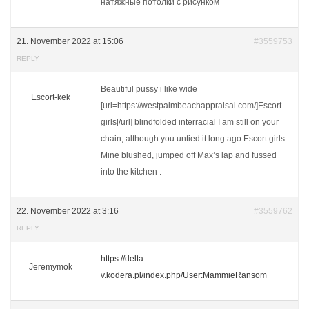
натяжные потолки с рисунком
21. November 2022 at 15:06
#3559753
REPLY
Beautiful pussy i like wide
Escort-kek
[url=https://westpalmbeachappraisal.com/]Escort
girls[/url] blindfolded interracial I am still on your
chain, although you untied it long ago Escort girls
Mine blushed, jumped off Max’s lap and fussed
into the kitchen .
22. November 2022 at 3:16
#3559762
REPLY
https://delta-
Jeremymok
v.kodera.pl/index.php/User:MammieRansom