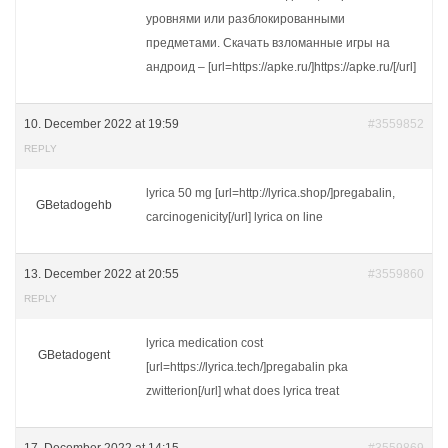
уровнями или разблокированными
предметами. Скачать взломанные игры на
андроид – [url=https://apke.ru/]https://apke.ru/[/url]
10. December 2022 at 19:59
#3559852
REPLY
lyrica 50 mg [url=http://lyrica.shop/]pregabalin,
GBetadogehb
carcinogenicity[/url] lyrica on line
13. December 2022 at 20:55
#3559860
REPLY
lyrica medication cost
GBetadogent
[url=https://lyrica.tech/]pregabalin pka
zwitterion[/url] what does lyrica treat