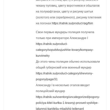
чекану пуговиц, цвету воротников и обшлагов
на полукафтанах, цвету и рисунку шитья
(золотого или серебряного), рисунку плетения
на погонах
https://ratnik.su/product-tag/fsin
Свои первые мундиры полиция получила
только при императоре Александре I
https://ratnik.su/product-
category/soputstvujushhie-tovary/kompasy-
kurvimetry
До этого чины полиции обычно использовали
общий губернский или военный мундир
https://ratnik.su/product-category/shevrony-
pogony/page/31
Александр I в несколько этапов вводит
полицейский мундир
https://ratnik.su/voentorg/uncategorized/pogony-
policiya-kitel-kurtka-1-krasnyj-prosvet-vyshitye-
latunnoj-kanitelju-mladshij-lejtenant