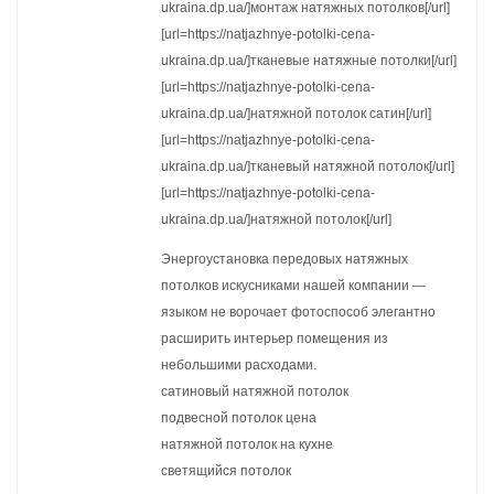
ukraina.dp.ua/]монтаж натяжных потолков[/url]
[url=https://natjazhnye-potolki-cena-
ukraina.dp.ua/]тканевые натяжные потолки[/url]
[url=https://natjazhnye-potolki-cena-
ukraina.dp.ua/]натяжной потолок сатин[/url]
[url=https://natjazhnye-potolki-cena-
ukraina.dp.ua/]тканевый натяжной потолок[/url]
[url=https://natjazhnye-potolki-cena-
ukraina.dp.ua/]натяжной потолок[/url]
Энергоустановка передовых натяжных
потолков искусниками нашей компании —
языком не ворочает фотоспособ элегантно
расширить интерьер помещения из
небольшими расходами.
сатиновый натяжной потолок
подвесной потолок цена
натяжной потолок на кухне
светящийся потолок