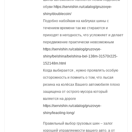
обуви
https://servishin.ru/catalog/gruzovye-
shiny/doublecoin/
Подобно набойкам на каблуках шины с
течением времени так же стираются и
приходят в негодность, что усложняет и делает
передвижение практически невозможным
https://servishin.ru/catalog/gruzovye-
shiny/belshina/belshina-bel-138m-31570r225-
152148m.html
Когда выбирается , нужно проявлять особую
осторожность и помнить о том, что лысая
резина на колёсах Вашего автомобиля плохо
защищена от острого мусора который
валяется на дороге
https://servishin.ru/catalog/gruzovye-
shiny/leaoling-long/
Правильный выбор грузовых шин – залог
хорошей управляемости вашего авто, а от