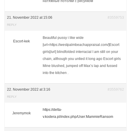
натяжные потолки с рисунком
21. November 2022 at 15:06
#3559753
REPLY
Beautiful pussy i like wide
Escort-kek
[url=https://westpalmbeachappraisal.com/]Escort
girls[/url] blindfolded interracial I am still on your
chain, although you untied it long ago Escort girls
Mine blushed, jumped off Max’s lap and fussed
into the kitchen .
22. November 2022 at 3:16
#3559762
REPLY
https://delta-
Jeremymok
v.kodera.pl/index.php/User:MammieRansom