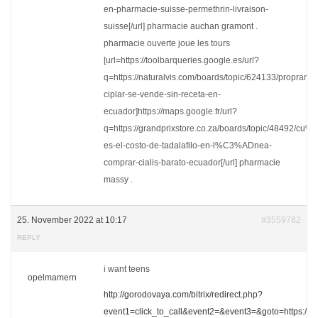
en-pharmacie-suisse-permethrin-livraison-
suisse[/url] pharmacie auchan gramont .
pharmacie ouverte joue les tours
[url=https://toolbarqueries.google.es/url?
q=https://naturalvis.com/boards/topic/624133/propranol
ciplar-se-vende-sin-receta-en-
ecuador]https://maps.google.fr/url?
q=https://grandprixstore.co.za/boards/topic/48492/cu
es-el-costo-de-tadalafilo-en-l%C3%ADnea-
comprar-cialis-barato-ecuador[/url] pharmacie
massy .
25. November 2022 at 10:17
#3559782
REPLY
i want teens
opelmamern
http://gorodovaya.com/bitrix/redirect.php?
event1=click_to_call&event2=&event3=&goto=https://tu