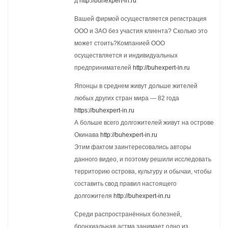
д
http://buhexpert-in.ru
Вашей фирмой осуществляется регистрация
ООО и ЗАО без участия клиента? Сколько это
может стоить?Компанией ООО
осуществляется и индивидуальных
предпринимателей
http://buhexpert-in.ru
Японцы в среднем живут дольше жителей
любых других стран мира — 82 года
https://buhexpert-in.ru
А больше всего долгожителей живут на острове
Окинава
http://buhexpert-in.ru
Этим фактом заинтересовались авторы
данного видео, и поэтому решили исследовать
территорию острова, культуру и обычаи, чтобы
составить свод правил настоящего
долгожителя
http://buhexpert-in.ru
Среди распространённых болезней,
бронхиальная астма занимает одно из