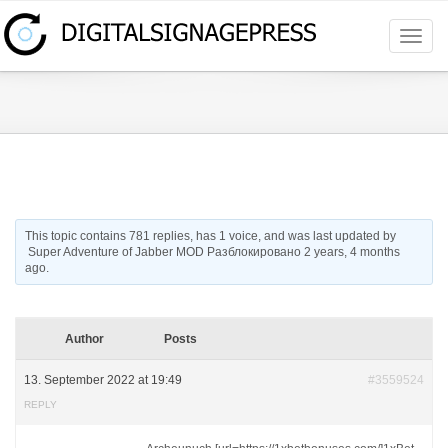
Toggl
navig
This topic contains 781 replies, has 1 voice, and was last updated by
Super Adventure of Jabber MOD Разблокировано
2 years, 4 months
ago
.
Author
Posts
13. September 2022 at 19:49
#3559524
REPLY