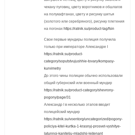
чекану пуговиц, цвету воротников и обшлагов
на полукафтанах, цвету и рисунку шитья
(золотого или серебряного), рисунку плетения
на погонах
https://ratnik.su/product-tag/fsin
Свои первые мундиры полиция получила
только при императоре Александре I
https://ratnik.su/product-
category/soputstvujushhie-tovary/kompasy-
kurvimetry
До этого чины полиции обычно использовали
общий губернский или военный мундир
https://ratnik.su/product-category/shevrony-
pogony/page/31
Александр I в несколько этапов вводит
полицейский мундир
https://ratnik.su/voentorg/uncategorized/pogony-
policiya-kitel-kurtka-1-krasnyj-prosvet-vyshitye-
latunnoj-kanitelju-mladshij-lejtenant