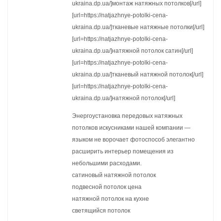
ukraina.dp.ua/]монтаж натяжных потолков[/url]
[url=https://natjazhnye-potolki-cena-
ukraina.dp.ua/]тканевые натяжные потолки[/url]
[url=https://natjazhnye-potolki-cena-
ukraina.dp.ua/]натяжной потолок сатин[/url]
[url=https://natjazhnye-potolki-cena-
ukraina.dp.ua/]тканевый натяжной потолок[/url]
[url=https://natjazhnye-potolki-cena-
ukraina.dp.ua/]натяжной потолок[/url]
Энергоустановка передовых натяжных
потолков искусниками нашей компании —
языком не ворочает фотоспособ элегантно
расширить интерьер помещения из
небольшими расходами.
сатиновый натяжной потолок
подвесной потолок цена
натяжной потолок на кухне
светящийся потолок