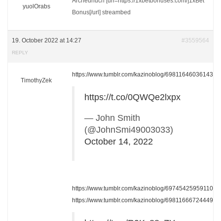
Archeunuch [url=https://1xbetbonuses.com/]1xBet
yuolOrabs
Bonus[/url] streambed
19. October 2022 at 14:27
#3559564
REPLY
https://www.tumblr.com/kazinoblog/6981164603614330
TimothyZek
https://t.co/0QWQe2lxpx
— John Smith
(@JohnSmi49003033)
October 14, 2022
https://www.tumblr.com/kazinoblog/6974542595911024
https://www.tumblr.com/kazinoblog/6981166672444948