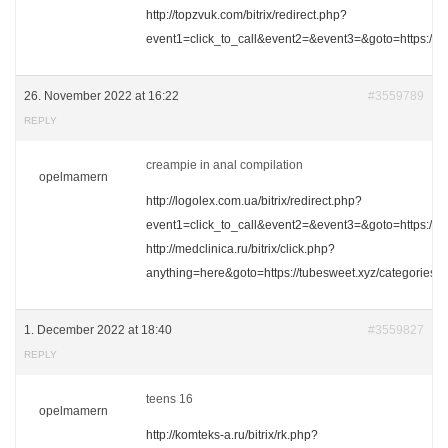
http://topzvuk.com/bitrix/redirect.php?
event1=click_to_call&event2=&event3=&goto=https://tu
26. November 2022 at 16:22
#3559789
REPLY
creampie in anal compilation
opelmamern
http://logolex.com.ua/bitrix/redirect.php?
event1=click_to_call&event2=&event3=&goto=https://tu
http://medclinica.ru/bitrix/click.php?
anything=here&goto=https://tubesweet.xyz/categories
1. December 2022 at 18:40
#3559827
REPLY
teens 16
opelmamern
http://komteks-a.ru/bitrix/rk.php?