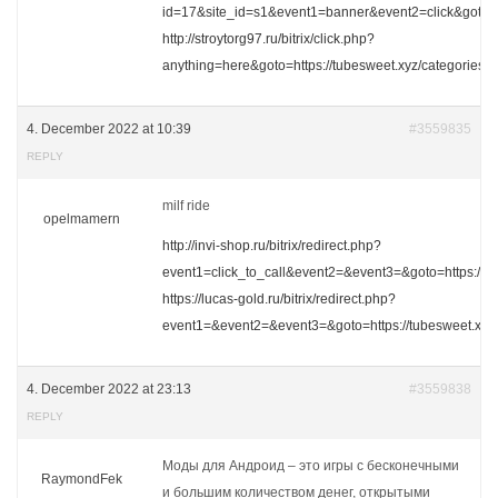
id=17&site_id=s1&event1=banner&event2=click&goto=ht
http://stroytorg97.ru/bitrix/click.php?
anything=here&goto=https://tubesweet.xyz/categories
4. December 2022 at 10:39
#3559835
REPLY
milf ride
opelmamern
http://invi-shop.ru/bitrix/redirect.php?
event1=click_to_call&event2=&event3=&goto=https://tu
https://lucas-gold.ru/bitrix/redirect.php?
event1=&event2=&event3=&goto=https://tubesweet.xyz/
4. December 2022 at 23:13
#3559838
REPLY
Моды для Андроид – это игры с бесконечными
RaymondFek
и большим количеством денег, открытыми