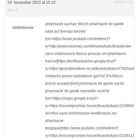
24. November 2022 at 15:10
#3559775
REPLY
pharmacie auchan illkirch pharmacie de garde
Veiblebonue
casa act therapy toronto
[url=https://www.youtube.com/redirect?
q=http://www.icicemac.com/forums/topic/finasteride-
sans-ordonnance-france-proscar-en-pharmacie-
france/]https://toolbarqueries.google.fr/url?
q=https://grandprixstore.co.za/boards/topic/47920/asthal
similares-precio-salbutamol-gen%C3%A9rico-
precio-ecuador[/url] pharmacie de garde zarzis .
pharmacie de garde marseille ouverte
[url=https://maps.google.es/url?
q=https://nocompromise.house/boards/topic/1538684/v
levoflox-sans-ordonnance-levofloxacin-en-
pharmacie-
belgique]https://www.youtube.com/redirect?
q=https://nocompromise.house/boards/topic/1539113/act