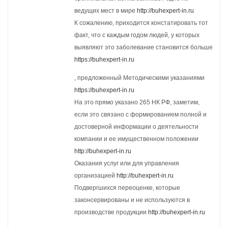
ведущих мест в мире
http://buhexpert-in.ru
К сожалению, приходится констатировать тот
факт, что с каждым годом людей, у которых
выявляют это заболевание становится больше
https://buhexpert-in.ru
, предложенный Методическими указаниями
https://buhexpert-in.ru
На это прямо указано 265 НК РФ, заметим,
если это связано с формированием полной и
достоверной информации о деятельности
компании и ее имущественном положении
http://buhexpert-in.ru
Оказания услуг или для управления
организацией
http://buhexpert-in.ru
Подвергшихся переоценке, которые
законсервированы и не используются в
производстве продукции
http://buhexpert-in.ru