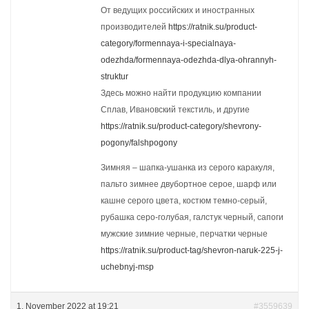
От ведущих российских и иностранных
производителей
https://ratnik.su/product-
category/formennaya-i-specialnaya-
odezhda/formennaya-odezhda-dlya-ohrannyh-
struktur
Здесь можно найти продукцию компании
Сплав, Ивановский текстиль, и другие
https://ratnik.su/product-category/shevrony-
pogony/falshpogony
Зимняя – шапка-ушанка из серого каракуля,
пальто зимнее двубортное серое, шарф или
кашне серого цвета, костюм темно-серый,
рубашка серо-голубая, галстук черный, сапоги
мужские зимние черные, перчатки черные
https://ratnik.su/product-tag/shevron-naruk-225-j-
uchebnyj-msp
1. November 2022 at 19:21
#3559639