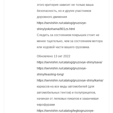
этого критерия зависит не только ваша
безопасность, но и других участников
дорожного движения
https://servishin.ru/catalog/gruzovye-
shiny/yokohama/901zs.html
Следить за состоянием покрышек стоит не
менее тщательно, чем за состоянием мотора
или ходовой части вашего грузовика
Обновлено 13 окт 2022
https://servishin.ru/catalog/gruzovye-shiny/sava/
https://servishin.ru/catalog/gruzovye-
shiny/leaoling-long/
https://servishin.ru/catalog/gruzovye-shiny/kama/
каркасов на все виды автомобилей (для
автомобильных тентов) и полуприцепов,
начиная от легковых пикапов и заканчивая
еврофурами
https://servishin.ru/catalog/legkogruzovye-