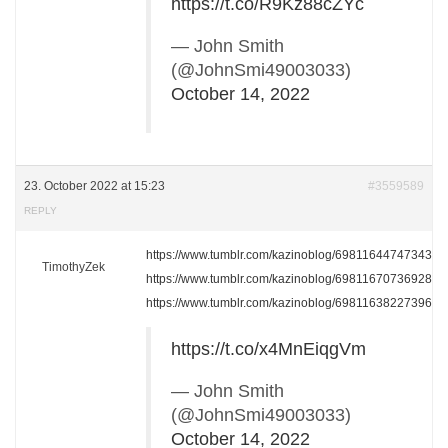
https://t.co/R9Kz88cZYc
— John Smith
(@JohnSmi49003033)
October 14, 2022
23. October 2022 at 15:23
#3559589
REPLY
https://www.tumblr.com/kazinoblog/6981164474734346
TimothyZek
https://www.tumblr.com/kazinoblog/6981167073692876
https://www.tumblr.com/kazinoblog/6981163822739619
https://t.co/x4MnEiqgVm
— John Smith
(@JohnSmi49003033)
October 14, 2022