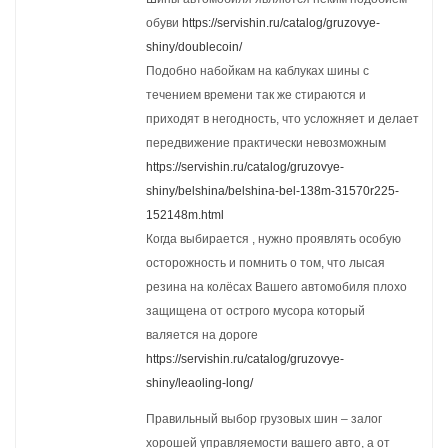
обуви
https://servishin.ru/catalog/gruzovye-
shiny/doublecoin/
Подобно набойкам на каблуках шины с
течением времени так же стираются и
приходят в негодность, что усложняет и делает
передвижение практически невозможным
https://servishin.ru/catalog/gruzovye-
shiny/belshina/belshina-bel-138m-31570r225-
152148m.html
Когда выбирается , нужно проявлять особую
осторожность и помнить о том, что лысая
резина на колёсах Вашего автомобиля плохо
защищена от острого мусора который
валяется на дороге
https://servishin.ru/catalog/gruzovye-
shiny/leaoling-long/
Правильный выбор грузовых шин – залог
хорошей управляемости вашего авто, а от