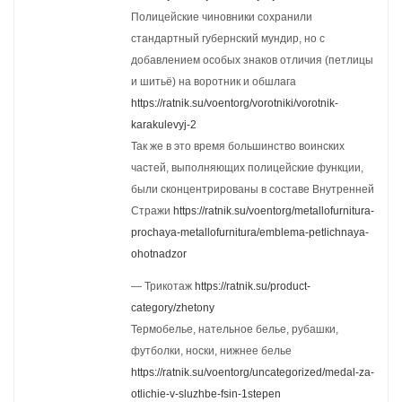
Полицейские чиновники сохранили
стандартный губернский мундир, но с
добавлением особых знаков отличия (петлицы
и шитьё) на воротник и обшлага
https://ratnik.su/voentorg/vorotniki/vorotnik-
karakulevyj-2
Так же в это время большинство воинских
частей, выполняющих полицейские функции,
были сконцентрированы в составе Внутренней
Стражи
https://ratnik.su/voentorg/metallofurnitura-
prochaya-metallofurnitura/emblema-petlichnaya-
ohotnadzor
— Трикотаж
https://ratnik.su/product-
category/zhetony
Термобелье, нательное белье, рубашки,
футболки, носки, нижнее белье
https://ratnik.su/voentorg/uncategorized/medal-za-
otlichie-v-sluzhbe-fsin-1stepen