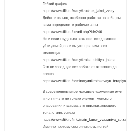
Гибкий график
https://www.stiik.ru/kursy/kruchok_jaket_zvety
Действительно, особенно работая на себя, вы
сами определяете рабочие часы
https://www.stiik.ru/soveti.php?id=246
Но и если трудиться в салоне, всегда можно
уйти домой, если вы уже приняли всех
желающих
https://www.stiik.ru/kursy/kroika_shitiyo_jaketa
Это не завод, где все работают от звонка до
звонка
https://www.stiik.ru/seminary/mikrotokovaya_terapiya
В современном мире красивые ухоженные руки
и ногти – это не только элемент женского
очарования и шарма, это признак хорошего
тона, стиля, успеха
https://www.stiik.ru/info/main_kursy_vyazaniya_spizami
Именно поэтому состоянию рук, ногтей