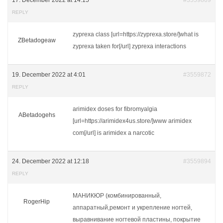
17. December 2022 at 14:15
#3559869
REPLY
zyprexa class [url=https://zyprexa.store/]what is
ZBetadogeaw
zyprexa taken for[/url] zyprexa interactions
19. December 2022 at 4:01
#3559872
REPLY
arimidex doses for fibromyalgia
ABetadogehs
[url=https://arimidex4us.store/]www arimidex
com[/url] is arimidex a narcotic
24. December 2022 at 12:18
#3559894
REPLY
МАНИКЮР (комбинированный,
RogerHip
аппаратный,ремонт и укрепление ногтей,
выравнивание ногтевой пластины, покрытие