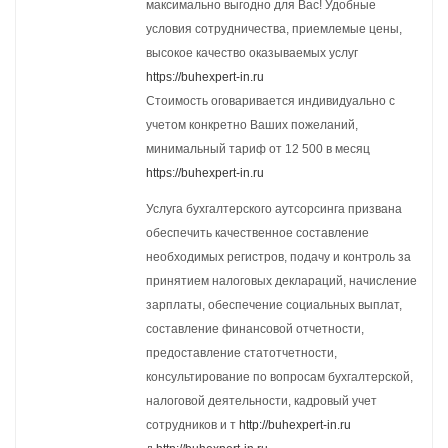
максимально выгодно для Вас! Удобные
условия сотрудничества, приемлемые цены,
высокое качество оказываемых услуг
https://buhexpert-in.ru
Стоимость оговаривается индивидуально с
учетом конкретно Ваших пожеланий,
минимальный тариф от 12 500 в месяц
https://buhexpert-in.ru
Услуга бухгалтерского аутсорсинга призвана
обеспечить качественное составление
необходимых регистров, подачу и контроль за
принятием налоговых деклараций, начисление
зарплаты, обеспечение социальных выплат,
составление финансовой отчетности,
предоставление статотчетности,
консультирование по вопросам бухгалтерской,
налоговой деятельности, кадровый учет
сотрудников и т
http://buhexpert-in.ru