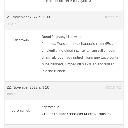
натяжные потолки с рисунком
21. November 2022 at 15:06
#3559753
REPLY
Beautiful pussy i like wide
Escort-kek
[url=https://westpalmbeachappraisal.com/]Escort
girls[/url] blindfolded interracial I am still on your
chain, although you untied it long ago Escort girls
Mine blushed, jumped off Max’s lap and fussed
into the kitchen .
22. November 2022 at 3:16
#3559762
REPLY
https://delta-
Jeremymok
v.kodera.pl/index.php/User:MammieRansom