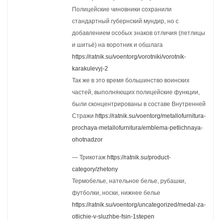
Полицейские чиновники сохранили
стандартный губернский мундир, но с
добавлением особых знаков отличия (петлицы
и шитьё) на воротник и обшлага
https://ratnik.su/voentorg/vorotniki/vorotnik-
karakulevyj-2
Так же в это время большинство воинских
частей, выполняющих полицейские функции,
были сконцентрированы в составе Внутренней
Стражи
https://ratnik.su/voentorg/metallofurnitura-
prochaya-metallofurnitura/emblema-petlichnaya-
ohotnadzor
— Трикотаж
https://ratnik.su/product-
category/zhetony
Термобелье, нательное белье, рубашки,
футболки, носки, нижнее белье
https://ratnik.su/voentorg/uncategorized/medal-za-
otlichie-v-sluzhbe-fsin-1stepen