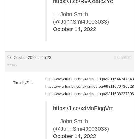
https://t.co/R9Kz88cZYc
— John Smith
(@JohnSmi49003033)
October 14, 2022
23. October 2022 at 15:23
#3559589
REPLY
https://www.tumblr.com/kazinoblog/6981164474734346
TimothyZek
https://www.tumblr.com/kazinoblog/6981167073692876
https://www.tumblr.com/kazinoblog/6981163822739619
https://t.co/x4MnEiqgVm
— John Smith
(@JohnSmi49003033)
October 14, 2022