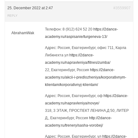
25. December 2022 at 2:47
#3559907
REPLY
Телефон: 8 (912) 624 52 20
https://2dance-
AbrahamWak
academy.ru/raspisanie/turgeneva-13/
Адрес: Россия, Екатеринбург, офис 711, Карла
Либкнехта ул
https://2dance-
academy.ru/napravleniya/fitnes/zumba/
22, Екатеринбург, Россия
https://2dance-
academy.ru/akcii-i-predlozheniya/korporativnym-
klientam/korporativnyj-klientam/
Адрес: Россия, Екатеринбург, оф
https://2dance-
academy.ru/napravleniya/novye/
318, 3 ЭТАЖ, ПРОСПЕКТ ЛЕНИНА,Д 50, ЛИТЕР
Д,, Екатеринбург, Россия
http://2dance-
academy.ru/trenery/sasha-vorobej/
Адрес: Россия, Екатеринбург, ул
https://2dance-