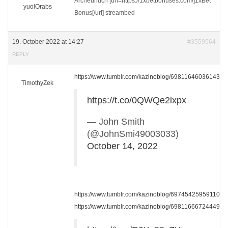
Archeunuch [url=https://1xbetbonuses.com/]1xBet
yuolOrabs
Bonus[/url] streambed
19. October 2022 at 14:27
#3559564
REPLY
https://www.tumblr.com/kazinoblog/6981164603614330
TimothyZek
https://t.co/0QWQe2lxpx
— John Smith
(@JohnSmi49003033)
October 14, 2022
https://www.tumblr.com/kazinoblog/6974542595911024
https://www.tumblr.com/kazinoblog/6981166672444948