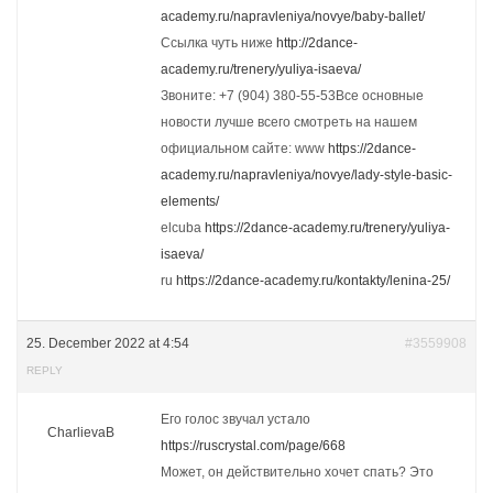
academy.ru/napravleniya/novye/baby-ballet/
Ссылка чуть ниже
http://2dance-
academy.ru/trenery/yuliya-isaeva/
Звоните: +7 (904) 380-55-53Все основные
новости лучше всего смотреть на нашем
официальном сайте: www
https://2dance-
academy.ru/napravleniya/novye/lady-style-basic-
elements/
elcuba
https://2dance-academy.ru/trenery/yuliya-
isaeva/
ru
https://2dance-academy.ru/kontakty/lenina-25/
25. December 2022 at 4:54
#3559908
REPLY
Его голос звучал устало
CharlievaB
https://ruscrystal.com/page/668
Может, он действительно хочет спать? Это