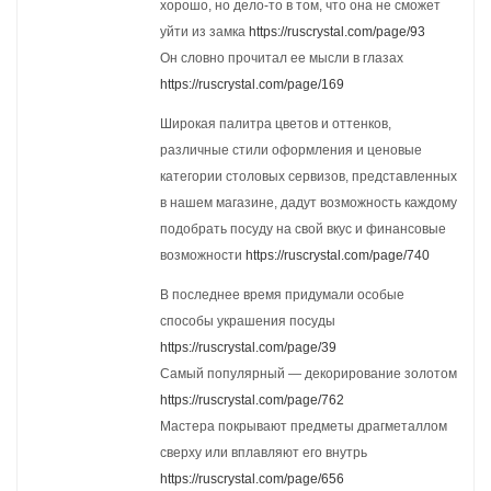
хорошо, но дело-то в том, что она не сможет
уйти из замка
https://ruscrystal.com/page/93
Он словно прочитал ее мысли в глазах
https://ruscrystal.com/page/169
Широкая палитра цветов и оттенков,
различные стили оформления и ценовые
категории столовых сервизов, представленных
в нашем магазине, дадут возможность каждому
подобрать посуду на свой вкус и финансовые
возможности
https://ruscrystal.com/page/740
В последнее время придумали особые
способы украшения посуды
https://ruscrystal.com/page/39
Самый популярный — декорирование золотом
https://ruscrystal.com/page/762
Мастера покрывают предметы драгметаллом
сверху или вплавляют его внутрь
https://ruscrystal.com/page/656