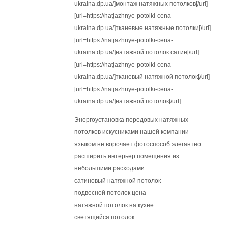
ukraina.dp.ua/]монтаж натяжных потолков[/url]
[url=https://natjazhnye-potolki-cena-
ukraina.dp.ua/]тканевые натяжные потолки[/url]
[url=https://natjazhnye-potolki-cena-
ukraina.dp.ua/]натяжной потолок сатин[/url]
[url=https://natjazhnye-potolki-cena-
ukraina.dp.ua/]тканевый натяжной потолок[/url]
[url=https://natjazhnye-potolki-cena-
ukraina.dp.ua/]натяжной потолок[/url]
Энергоустановка передовых натяжных
потолков искусниками нашей компании —
языком не ворочает фотоспособ элегантно
расширить интерьер помещения из
небольшими расходами.
сатиновый натяжной потолок
подвесной потолок цена
натяжной потолок на кухне
светящийся потолок