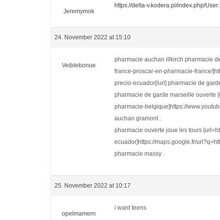
https://delta-v.kodera.pl/index.php/U
Jeremymok
24. November 2022 at 15:10
pharmacie auchan illkirch pharmacie de
Veiblebonue
france-proscar-en-pharmacie-france/]ht
precio-ecuador[/url] pharmacie de garde
pharmacie de garde marseille ouverte [
pharmacie-belgique]https://www.youtub
auchan gramont .
pharmacie ouverte joue les tours [url=h
ecuador]https://maps.google.fr/url?q=h
pharmacie massy .
25. November 2022 at 10:17
i want teens
opelmamern