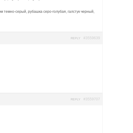
м темно-серый, рубашка серо-голубая, галстук черный,
#3559639
REPLY
#3559707
REPLY