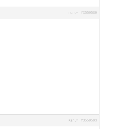
#3559589
REPLY
#3559593
REPLY