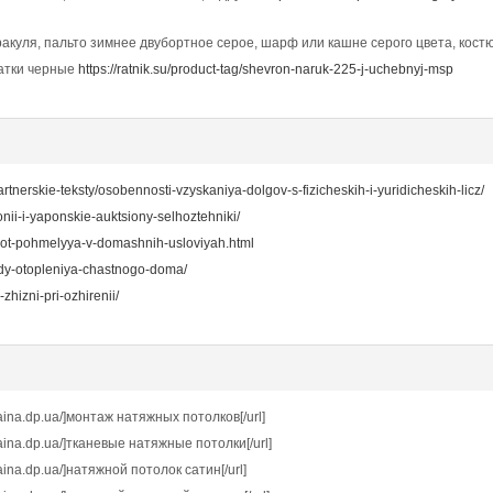
акуля, пальто зимнее двубортное серое, шарф или кашне серого цвета, костю
чатки черные
https://ratnik.su/product-tag/shevron-naruk-225-j-uchebnyj-msp
rtnerskie-teksty/osobennosti-vzyskaniya-dolgov-s-fizicheskih-i-yuridicheskih-licz/
ponii-i-yaponskie-auktsiony-selhoztehniki/
ya-ot-pohmelyya-v-domashnih-usloviyah.html
idy-otopleniya-chastnogo-doma/
zhizni-pri-ozhirenii/
kraina.dp.ua/]монтаж натяжных потолков[/url]
kraina.dp.ua/]тканевые натяжные потолки[/url]
raina.dp.ua/]натяжной потолок сатин[/url]