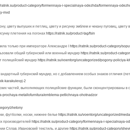
://ratnik.su/product-category/formennaya-i-specialnaya-odezhda/formennaya-odezh
ety-mvd
у, цвету выпушек и петлиц, цвету и рисунку эмблем и чекану пуговиц, цвету 
исунку плетения на погонах
https://ratnik.su/product-tag/fsin
ила только при императоре Александре I
https://ratnik.su/product-category/so
льзовали общий губернский или военный мундир
https://ratnik.su/product-cate
дит полицейский мундир
https://ratnik.su/voentorg/uncategorized/pogony-policiya-kit
андартный губернский мундир, но с добавлением особых знаков отличия (пет
tnik-karakulevyj-2
нских частей, выполняющих полицейские функции, были сконцентрированы в
tura-prochaya-metallofurnitura/emblema-petlichnaya-ohotnadzor
ategory/zhetony
ки, футболки, носки, нижнее белье
https://ratnik.su/voentorg/uncategorized/meda
ых производителей
https://ratnik.su/product-category/formennaya-i-specialnaya
ии Сплав, Ивановский текстиль, и другие
https://ratnik.su/product-category/sh