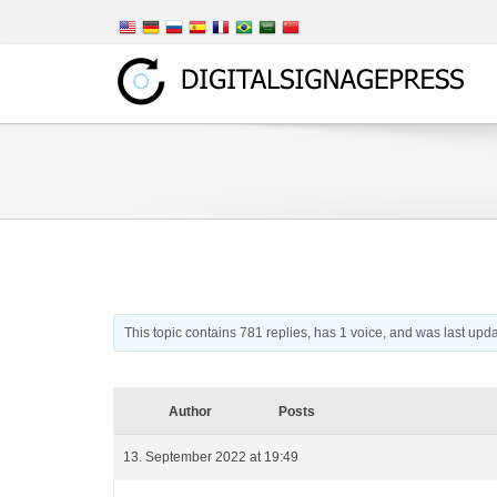
This topic contains 781 replies, has 1 voice, and was last
Author
Posts
13. September 2022 at 19:49