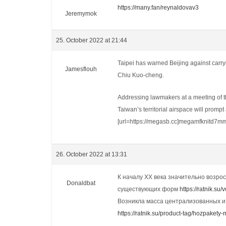
https://many.fan/reynaldovav3
Jeremymok
25. October 2022 at 21:44
Taipei has warned Beijing against carryi
Jamesflouh
Chiu Kuo-cheng.
Addressing lawmakers at a meeting of t
Taiwan’s territorial airspace will prompt
[url=https://megasb.cc]megamfknitd7mm
26. October 2022 at 13:31
К началу XX века значительно возро
Donaldbat
существующих форм
https://ratnik.su
Возникла масса централизованных и
https://ratnik.su/product-tag/hozpakety