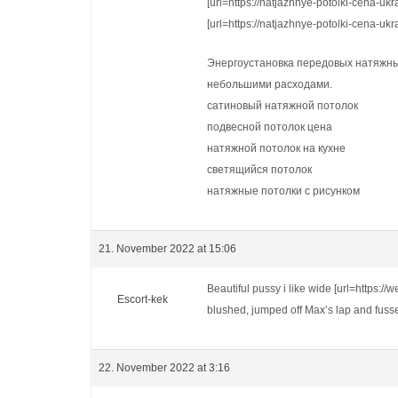
[url=https://natjazhnye-potolki-cena-u
[url=https://natjazhnye-potolki-cena-uk
Энергоустановка передовых натяжны
небольшими расходами.
сатиновый натяжной потолок
подвесной потолок цена
натяжной потолок на кухне
светящийся потолок
натяжные потолки с рисунком
21. November 2022 at 15:06
Beautiful pussy i like wide [url=https://
Escort-kek
blushed, jumped off Max’s lap and fussed
22. November 2022 at 3:16