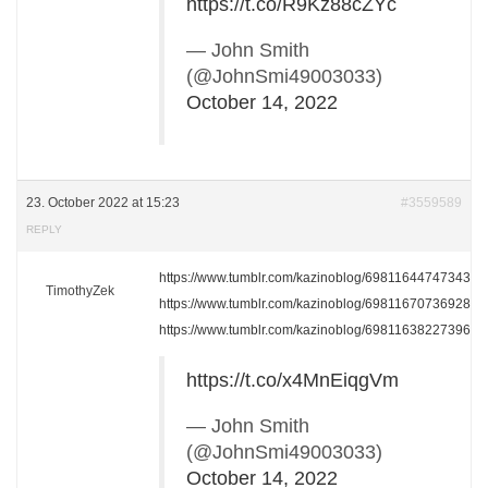
https://t.co/R9Kz88cZYc
— John Smith
(@JohnSmi49003033)
October 14, 2022
23. October 2022 at 15:23
#3559589
REPLY
https://www.tumblr.com/kazinoblog/6981164474734346
TimothyZek
https://www.tumblr.com/kazinoblog/6981167073692876
https://www.tumblr.com/kazinoblog/6981163822739619
https://t.co/x4MnEiqgVm
— John Smith
(@JohnSmi49003033)
October 14, 2022