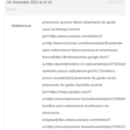
24. November 2022 at 15:10
#3559775
REPLY
pharmacie auchan illkirch pharmacie de garde
Veiblebonue
casa act therapy toronto
[url=https://www.youtube.com/redirect?
q=http://www.icicemac.com/forums/topic/finasteride-
sans-ordonnance-france-proscar-en-pharmacie-
france/]https://toolbarqueries.google.fr/url?
q=https://grandprixstore.co.za/boards/topic/47920/asthal
similares-precio-salbutamol-gen%C3%A9rico-
precio-ecuador[/url] pharmacie de garde zarzis .
pharmacie de garde marseille ouverte
[url=https://maps.google.es/url?
q=https://nocompromise.house/boards/topic/1538684/v
levoflox-sans-ordonnance-levofloxacin-en-
pharmacie-
belgique]https://www.youtube.com/redirect?
q=https://nocompromise.house/boards/topic/1539113/act