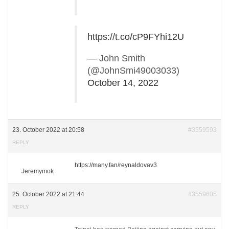
https://t.co/cP9FYhi12U
— John Smith
(@JohnSmi49003033)
October 14, 2022
23. October 2022 at 20:58
#3559593
REPLY
https://many.fan/reynaldovav3
Jeremymok
25. October 2022 at 21:44
#3559605
REPLY