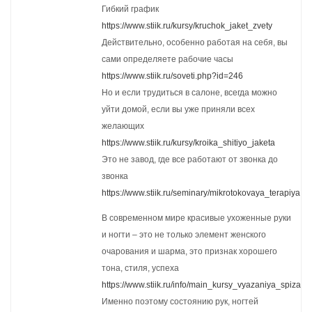
Гибкий график
https://www.stiik.ru/kursy/kruchok_jaket_zvety
Действительно, особенно работая на себя, вы
сами определяете рабочие часы
https://www.stiik.ru/soveti.php?id=246
Но и если трудиться в салоне, всегда можно
уйти домой, если вы уже приняли всех
желающих
https://www.stiik.ru/kursy/kroika_shitiyo_jaketa
Это не завод, где все работают от звонка до
звонка
https://www.stiik.ru/seminary/mikrotokovaya_terapiya
В современном мире красивые ухоженные руки
и ногти – это не только элемент женского
очарования и шарма, это признак хорошего
тона, стиля, успеха
https://www.stiik.ru/info/main_kursy_vyazaniya_spizami
Именно поэтому состоянию рук, ногтей