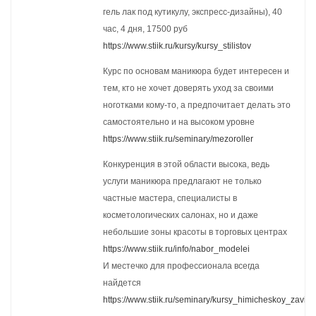
гель лак под кутикулу, экспресс-дизайны), 40
час, 4 дня, 17500 руб
https://www.stiik.ru/kursy/kursy_stilistov
Курс по основам маникюра будет интересен и
тем, кто не хочет доверять уход за своими
ноготками кому-то, а предпочитает делать это
самостоятельно и на высоком уровне
https://www.stiik.ru/seminary/mezoroller
Конкуренция в этой области высока, ведь
услуги маникюра предлагают не только
частные мастера, специалисты в
косметологических салонах, но и даже
небольшие зоны красоты в торговых центрах
https://www.stiik.ru/info/nabor_modelei
И местечко для профессионала всегда
найдется
https://www.stiik.ru/seminary/kursy_himicheskoy_zavivk