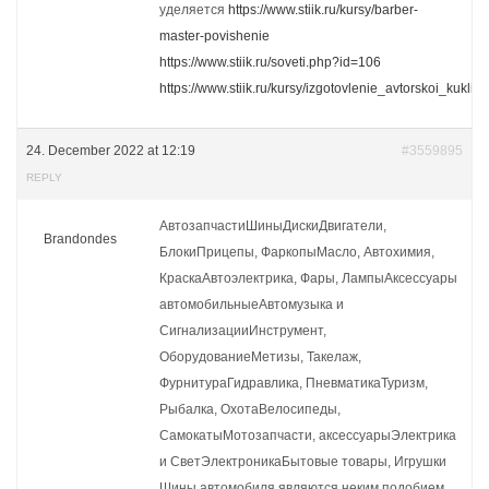
уделяется
https://www.stiik.ru/kursy/barber-
master-povishenie
https://www.stiik.ru/soveti.php?id=106
https://www.stiik.ru/kursy/izgotovlenie_avtorskoi_kukli
24. December 2022 at 12:19
#3559895
REPLY
АвтозапчастиШиныДискиДвигатели,
Brandondes
БлокиПрицепы, ФаркопыМасло, Автохимия,
КраскаАвтоэлектрика, Фары, ЛампыАксессуары
автомобильныеАвтомузыка и
СигнализацииИнструмент,
ОборудованиеМетизы, Такелаж,
ФурнитураГидравлика, ПневматикаТуризм,
Рыбалка, ОхотаВелосипеды,
СамокатыМотозапчасти, аксессуарыЭлектрика
и СветЭлектроникаБытовые товары, Игрушки
Шины автомобиля являются неким подобием