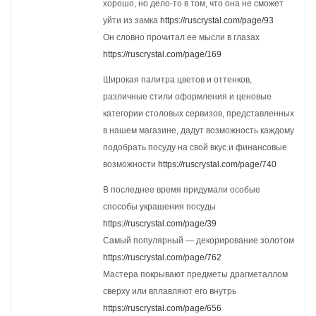
хорошо, но дело-то в том, что она не сможет
уйти из замка
https://ruscrystal.com/page/93
Он словно прочитал ее мысли в глазах
https://ruscrystal.com/page/169
Широкая палитра цветов и оттенков,
различные стили оформления и ценовые
категории столовых сервизов, представленных
в нашем магазине, дадут возможность каждому
подобрать посуду на свой вкус и финансовые
возможности
https://ruscrystal.com/page/740
В последнее время придумали особые
способы украшения посуды
https://ruscrystal.com/page/39
Самый популярный — декорирование золотом
https://ruscrystal.com/page/762
Мастера покрывают предметы драгметаллом
сверху или вплавляют его внутрь
https://ruscrystal.com/page/656