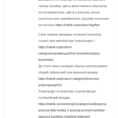
чекану пуговиц, цвету воротников и обшлагов
на полукафтанах, цвету и рисунку шитья
(золотого или серебряного), рисунку плетения
на погонах
https://ratnik.su/product-tag/fsin
Свои первые мундиры полиция получила
только при императоре Александре I
https://ratnik.su/product-
category/soputstvujushhie-tovary/kompasy-
kurvimetry
До этого чины полиции обычно использовали
общий губернский или военный мундир
https://ratnik.su/product-category/shevrony-
pogony/page/31
Александр I в несколько этапов вводит
полицейский мундир
https://ratnik.su/voentorg/uncategorized/pogony-
policiya-kitel-kurtka-1-krasnyj-prosvet-vyshitye-
latunnoj-kanitelju-mladshij-lejtenant