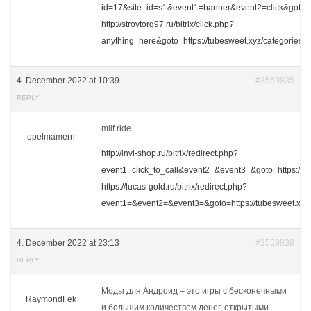
id=17&site_id=s1&event1=banner&event2=click&goto=ht
http://stroytorg97.ru/bitrix/click.php?
anything=here&goto=https://tubesweet.xyz/categories
4. December 2022 at 10:39
#3559835
REPLY
milf ride
opelmamern
http://invi-shop.ru/bitrix/redirect.php?
event1=click_to_call&event2=&event3=&goto=https://tu
https://lucas-gold.ru/bitrix/redirect.php?
event1=&event2=&event3=&goto=https://tubesweet.xyz/
4. December 2022 at 23:13
#3559838
REPLY
Моды для Андроид – это игры с бесконечными
RaymondFek
и большим количеством денег, открытыми