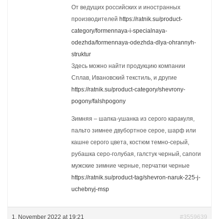
От ведущих российских и иностранных
производителей
https://ratnik.su/product-
category/formennaya-i-specialnaya-
odezhda/formennaya-odezhda-dlya-ohrannyh-
struktur
Здесь можно найти продукцию компании
Сплав, Ивановский текстиль, и другие
https://ratnik.su/product-category/shevrony-
pogony/falshpogony
Зимняя – шапка-ушанка из серого каракуля,
пальто зимнее двубортное серое, шарф или
кашне серого цвета, костюм темно-серый,
рубашка серо-голубая, галстук черный, сапоги
мужские зимние черные, перчатки черные
https://ratnik.su/product-tag/shevron-naruk-225-j-
uchebnyj-msp
1. November 2022 at 19:21
#3559639