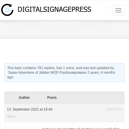
Toggl
navig
This topic contains 781 replies, has 1 voice, and was last updated by
Super Adventure of Jabber MOD Разблокировано
2 years, 4 months
ago
.
Author
Posts
13. September 2022 at 19:49
#3559524
REPLY