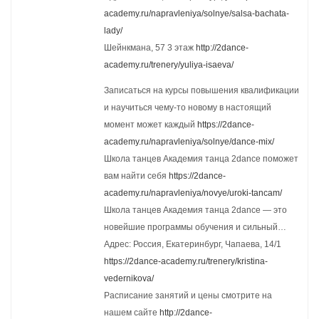
academy.ru/napravleniya/solnye/salsa-bachata-
lady/
Шейнкмана, 57 3 этаж
http://2dance-
academy.ru/trenery/yuliya-isaeva/
Записаться на курсы повышения квалификации
и научиться чему-то новому в настоящий
момент может каждый
https://2dance-
academy.ru/napravleniya/solnye/dance-mix/
Школа танцев Академия танца 2dance поможет
вам найти себя
https://2dance-
academy.ru/napravleniya/novye/uroki-tancam/
Школа танцев Академия танца 2dance — это
новейшие программы обучения и сильный…
Адрес: Россия, Екатеринбург, Чапаева, 14/1
https://2dance-academy.ru/trenery/kristina-
vedernikova/
Расписание занятий и цены смотрите на
нашем сайте
http://2dance-