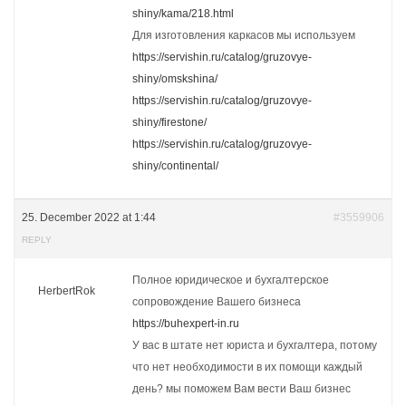
shiny/kama/218.html
Для изготовления каркасов мы используем
https://servishin.ru/catalog/gruzovye-
shiny/omskshina/
https://servishin.ru/catalog/gruzovye-
shiny/firestone/
https://servishin.ru/catalog/gruzovye-
shiny/continental/
25. December 2022 at 1:44
#3559906
REPLY
Полное юридическое и бухгалтерское
HerbertRok
сопровождение Вашего бизнеса
https://buhexpert-in.ru
У вас в штате нет юриста и бухгалтера, потому
что нет необходимости в их помощи каждый
день? мы поможем Вам вести Ваш бизнес