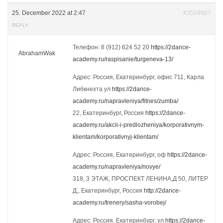
25. December 2022 at 2:47
#3559907
REPLY
Телефон: 8 (912) 624 52 20
https://2dance-
AbrahamWak
academy.ru/raspisanie/turgeneva-13/
Адрес: Россия, Екатеринбург, офис 711, Карла
Либкнехта ул
https://2dance-
academy.ru/napravleniya/fitnes/zumba/
22, Екатеринбург, Россия
https://2dance-
academy.ru/akcii-i-predlozheniya/korporativnym-
klientam/korporativnyj-klientam/
Адрес: Россия, Екатеринбург, оф
https://2dance-
academy.ru/napravleniya/novye/
318, 3 ЭТАЖ, ПРОСПЕКТ ЛЕНИНА,Д 50, ЛИТЕР
Д,, Екатеринбург, Россия
http://2dance-
academy.ru/trenery/sasha-vorobej/
Адрес: Россия, Екатеринбург, ул
https://2dance-