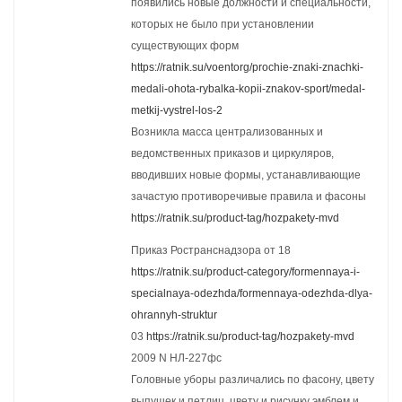
появились новые должности и специальности,
которых не было при установлении
существующих форм
https://ratnik.su/voentorg/prochie-znaki-znachki-
medali-ohota-rybalka-kopii-znakov-sport/medal-
metkij-vystrel-los-2
Возникла масса централизованных и
ведомственных приказов и циркуляров,
вводивших новые формы, устанавливающие
зачастую противоречивые правила и фасоны
https://ratnik.su/product-tag/hozpakety-mvd
Приказ Ространснадзора от 18
https://ratnik.su/product-category/formennaya-i-
specialnaya-odezhda/formennaya-odezhda-dlya-
ohrannyh-struktur
03
https://ratnik.su/product-tag/hozpakety-mvd
2009 N НЛ-227фс
Головные уборы различались по фасону, цвету
выпушек и петлиц, цвету и рисунку эмблем и