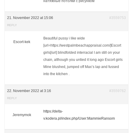
натяжные потолки с рисунком
21. November 2022 at 15:06
#3559753
REPLY
Beautiful pussy i like wide
Escort-kek
[url=https://westpalmbeachappraisal.com/]Escort
girls[/url] blindfolded interracial I am still on your
chain, although you untied it long ago Escort girls
Mine blushed, jumped off Max’s lap and fussed
into the kitchen .
22. November 2022 at 3:16
#3559762
REPLY
https://delta-
Jeremymok
v.kodera.pl/index.php/User:MammieRansom