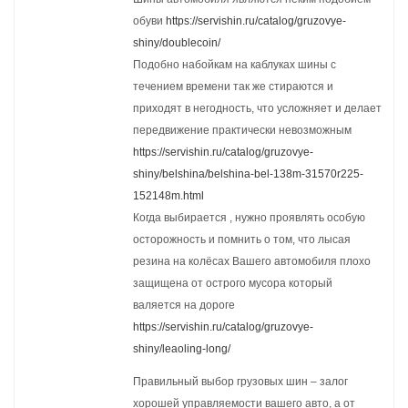
обуви
https://servishin.ru/catalog/gruzovye-
shiny/doublecoin/
Подобно набойкам на каблуках шины с
течением времени так же стираются и
приходят в негодность, что усложняет и делает
передвижение практически невозможным
https://servishin.ru/catalog/gruzovye-
shiny/belshina/belshina-bel-138m-31570r225-
152148m.html
Когда выбирается , нужно проявлять особую
осторожность и помнить о том, что лысая
резина на колёсах Вашего автомобиля плохо
защищена от острого мусора который
валяется на дороге
https://servishin.ru/catalog/gruzovye-
shiny/leaoling-long/
Правильный выбор грузовых шин – залог
хорошей управляемости вашего авто, а от