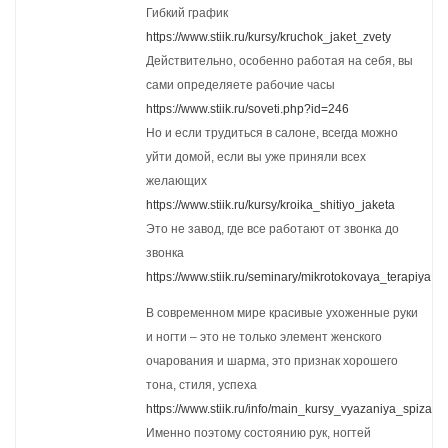
Гибкий график
https://www.stiik.ru/kursy/kruchok_jaket_zvety
Действительно, особенно работая на себя, вы
сами определяете рабочие часы
https://www.stiik.ru/soveti.php?id=246
Но и если трудиться в салоне, всегда можно
уйти домой, если вы уже приняли всех
желающих
https://www.stiik.ru/kursy/kroika_shitiyo_jaketa
Это не завод, где все работают от звонка до
звонка
https://www.stiik.ru/seminary/mikrotokovaya_terapiya
В современном мире красивые ухоженные руки
и ногти – это не только элемент женского
очарования и шарма, это признак хорошего
тона, стиля, успеха
https://www.stiik.ru/info/main_kursy_vyazaniya_spizami
Именно поэтому состоянию рук, ногтей