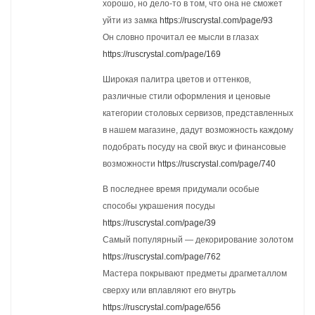
хорошо, но дело-то в том, что она не сможет
уйти из замка
https://ruscrystal.com/page/93
Он словно прочитал ее мысли в глазах
https://ruscrystal.com/page/169
Широкая палитра цветов и оттенков,
различные стили оформления и ценовые
категории столовых сервизов, представленных
в нашем магазине, дадут возможность каждому
подобрать посуду на свой вкус и финансовые
возможности
https://ruscrystal.com/page/740
В последнее время придумали особые
способы украшения посуды
https://ruscrystal.com/page/39
Самый популярный — декорирование золотом
https://ruscrystal.com/page/762
Мастера покрывают предметы драгметаллом
сверху или вплавляют его внутрь
https://ruscrystal.com/page/656