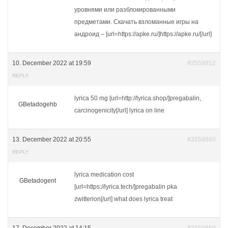
уровнями или разблокированными
предметами. Скачать взломанные игры на
андроид – [url=https://apke.ru/]https://apke.ru/[/url]
10. December 2022 at 19:59
#3559852
REPLY
lyrica 50 mg [url=http://lyrica.shop/]pregabalin,
GBetadogehb
carcinogenicity[/url] lyrica on line
13. December 2022 at 20:55
#3559860
REPLY
lyrica medication cost
GBetadogent
[url=https://lyrica.tech/]pregabalin pka
zwitterion[/url] what does lyrica treat