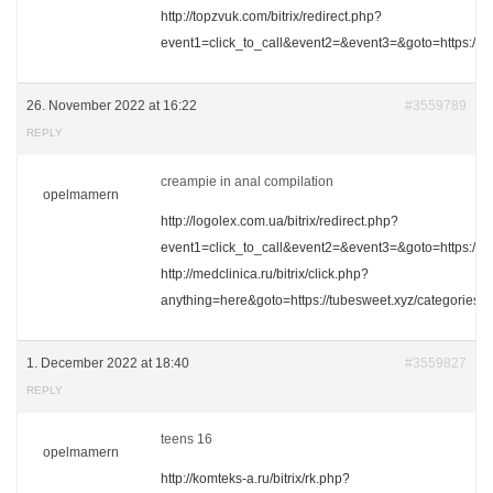
http://topzvuk.com/bitrix/redirect.php?
event1=click_to_call&event2=&event3=&goto=https://tu
26. November 2022 at 16:22
#3559789
REPLY
creampie in anal compilation
opelmamern
http://logolex.com.ua/bitrix/redirect.php?
event1=click_to_call&event2=&event3=&goto=https://tu
http://medclinica.ru/bitrix/click.php?
anything=here&goto=https://tubesweet.xyz/categories
1. December 2022 at 18:40
#3559827
REPLY
teens 16
opelmamern
http://komteks-a.ru/bitrix/rk.php?