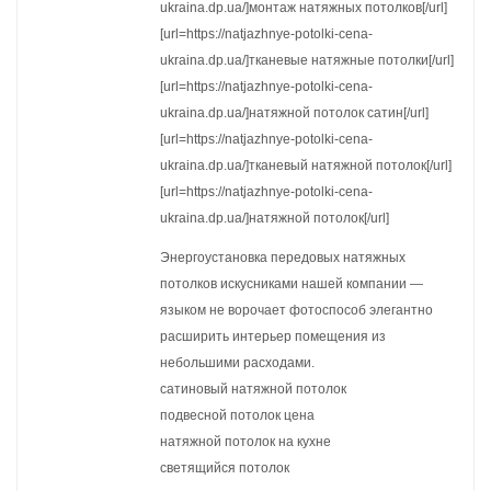
ukraina.dp.ua/]монтаж натяжных потолков[/url]
[url=https://natjazhnye-potolki-cena-
ukraina.dp.ua/]тканевые натяжные потолки[/url]
[url=https://natjazhnye-potolki-cena-
ukraina.dp.ua/]натяжной потолок сатин[/url]
[url=https://natjazhnye-potolki-cena-
ukraina.dp.ua/]тканевый натяжной потолок[/url]
[url=https://natjazhnye-potolki-cena-
ukraina.dp.ua/]натяжной потолок[/url]
Энергоустановка передовых натяжных
потолков искусниками нашей компании —
языком не ворочает фотоспособ элегантно
расширить интерьер помещения из
небольшими расходами.
сатиновый натяжной потолок
подвесной потолок цена
натяжной потолок на кухне
светящийся потолок