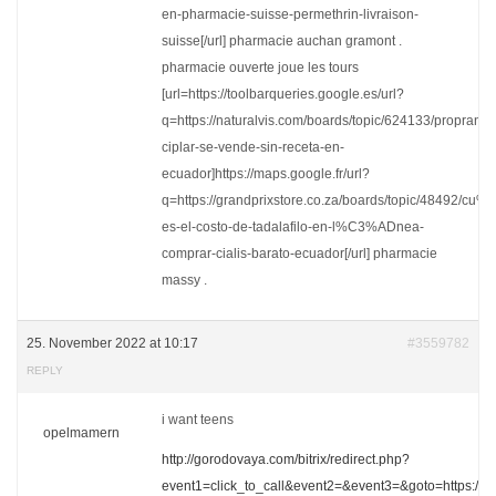
en-pharmacie-suisse-permethrin-livraison-
suisse[/url] pharmacie auchan gramont .
pharmacie ouverte joue les tours
[url=https://toolbarqueries.google.es/url?
q=https://naturalvis.com/boards/topic/624133/propranol
ciplar-se-vende-sin-receta-en-
ecuador]https://maps.google.fr/url?
q=https://grandprixstore.co.za/boards/topic/48492/cu
es-el-costo-de-tadalafilo-en-l%C3%ADnea-
comprar-cialis-barato-ecuador[/url] pharmacie
massy .
25. November 2022 at 10:17
#3559782
REPLY
i want teens
opelmamern
http://gorodovaya.com/bitrix/redirect.php?
event1=click_to_call&event2=&event3=&goto=https://tu