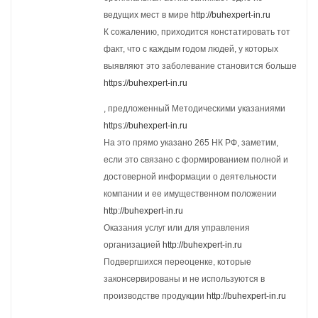
ведущих мест в мире
http://buhexpert-in.ru
К сожалению, приходится констатировать тот
факт, что с каждым годом людей, у которых
выявляют это заболевание становится больше
https://buhexpert-in.ru
, предложенный Методическими указаниями
https://buhexpert-in.ru
На это прямо указано 265 НК РФ, заметим,
если это связано с формированием полной и
достоверной информации о деятельности
компании и ее имущественном положении
http://buhexpert-in.ru
Оказания услуг или для управления
организацией
http://buhexpert-in.ru
Подвергшихся переоценке, которые
законсервированы и не используются в
производстве продукции
http://buhexpert-in.ru