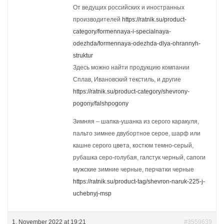
От ведущих российских и иностранных
производителей
https://ratnik.su/product-
category/formennaya-i-specialnaya-
odezhda/formennaya-odezhda-dlya-ohrannyh-
struktur
Здесь можно найти продукцию компании
Сплав, Ивановский текстиль, и другие
https://ratnik.su/product-category/shevrony-
pogony/falshpogony
Зимняя – шапка-ушанка из серого каракуля,
пальто зимнее двубортное серое, шарф или
кашне серого цвета, костюм темно-серый,
рубашка серо-голубая, галстук черный, сапоги
мужские зимние черные, перчатки черные
https://ratnik.su/product-tag/shevron-naruk-225-j-
uchebnyj-msp
1. November 2022 at 19:21
#3559639