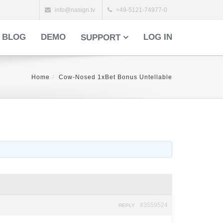
info@nasign.tv
+49-5121-74977-0
BLOG
DEMO
LOG IN
SUPPORT
Home
Cow-Nosed 1xBet Bonus Untellable
#3559524
REPLY