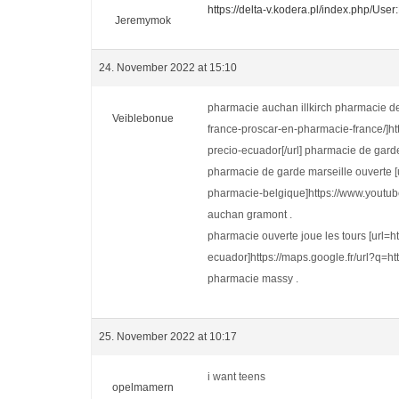
https://delta-v.kodera.pl/index.php/U
Jeremymok
24. November 2022 at 15:10
pharmacie auchan illkirch pharmacie de
Veiblebonue
france-proscar-en-pharmacie-france/]ht
precio-ecuador[/url] pharmacie de garde
pharmacie de garde marseille ouverte [
pharmacie-belgique]https://www.youtub
auchan gramont .
pharmacie ouverte joue les tours [url=h
ecuador]https://maps.google.fr/url?q=h
pharmacie massy .
25. November 2022 at 10:17
i want teens
opelmamern