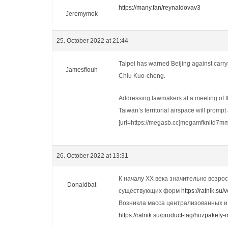
https://many.fan/reynaldovav3
Jeremymok
25. October 2022 at 21:44
Taipei has warned Beijing against carryi
Jamesflouh
Chiu Kuo-cheng.
Addressing lawmakers at a meeting of t
Taiwan’s territorial airspace will prompt
[url=https://megasb.cc]megamfknitd7mm
26. October 2022 at 13:31
К началу XX века значительно возро
Donaldbat
существующих форм
https://ratnik.su
Возникла масса централизованных и
https://ratnik.su/product-tag/hozpakety