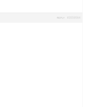
#3559564
REPLY