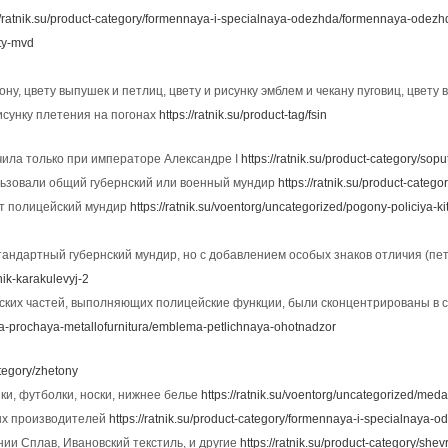
://ratnik.su/product-category/formennaya-i-specialnaya-odezhda/formennaya-odezh
ety-mvd
у, цвету выпушек и петлиц, цвету и рисунку эмблем и чекану пуговиц, цвету 
исунку плетения на погонах
https://ratnik.su/product-tag/fsin
ила только при императоре Александре I
https://ratnik.su/product-category/so
льзовали общий губернский или военный мундир
https://ratnik.su/product-cate
дит полицейский мундир
https://ratnik.su/voentorg/uncategorized/pogony-policiya-kit
андартный губернский мундир, но с добавлением особых знаков отличия (пет
tnik-karakulevyj-2
нских частей, выполняющих полицейские функции, были сконцентрированы в
tura-prochaya-metallofurnitura/emblema-petlichnaya-ohotnadzor
ategory/zhetony
ки, футболки, носки, нижнее белье
https://ratnik.su/voentorg/uncategorized/meda
ых производителей
https://ratnik.su/product-category/formennaya-i-specialnaya
ии Сплав, Ивановский текстиль, и другие
https://ratnik.su/product-category/sh