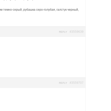
м темно-серый, рубашка серо-голубая, галстук черный,
#3559639
REPLY
#3559707
REPLY