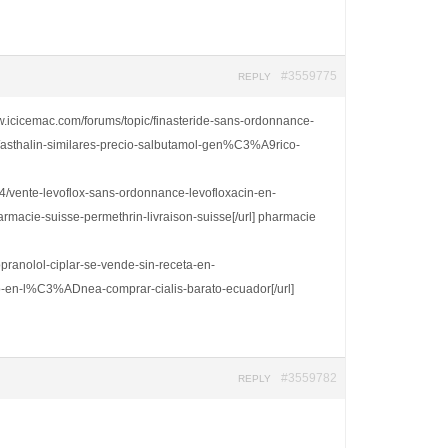
#3559775
REPLY
ww.icicemac.com/forums/topic/finasteride-sans-ordonnance-
920/asthalin-similares-precio-salbutamol-gen%C3%A9rico-
4/vente-levoflox-sans-ordonnance-levofloxacin-en-
macie-suisse-permethrin-livraison-suisse[/url] pharmacie
opranolol-ciplar-se-vende-sin-receta-en-
ilo-en-l%C3%ADnea-comprar-cialis-barato-ecuador[/url]
#3559782
REPLY