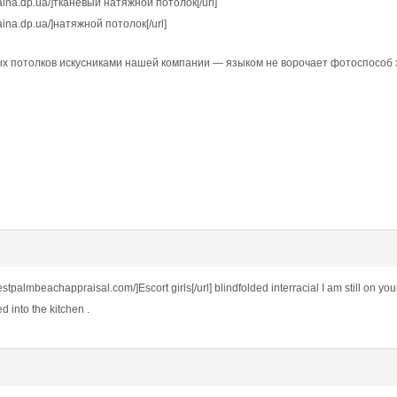
kraina.dp.ua/]тканевый натяжной потолок[/url]
raina.dp.ua/]натяжной потолок[/url]
х потолков искусниками нашей компании — языком не ворочает фотоспособ
westpalmbeachappraisal.com/]Escort girls[/url] blindfolded interracial I am still on yo
 into the kitchen .