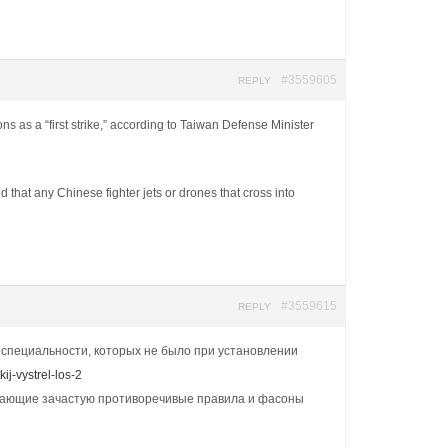
#3559605
REPLY
ns as a “first strike,” according to Taiwan Defense Minister
hat any Chinese fighter jets or drones that cross into
#3559615
REPLY
и специальности, которых не было при установлении
ij-vystrel-los-2
ивающие зачастую противоречивые правила и фасоны