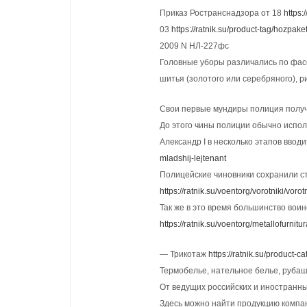
Приказ Ространснадзора от 18
https
03
https://ratnik.su/product-tag/hozpak
2009 N НЛ-227фс
Головные уборы различались по фасон
шитья (золотого или серебряного), р
Свои первые мундиры полиция получ
До этого чины полиции обычно испо
Александр I в несколько этапов вво
mladshij-lejtenant
Полицейские чиновники сохранили ст
https://ratnik.su/voentorg/vorotniki/voro
Так же в это время большинство вои
https://ratnik.su/voentorg/metallofurni
— Трикотаж
https://ratnik.su/product-c
Термобелье, нательное белье, рубаш
От ведущих российских и иностранн
Здесь можно найти продукцию компан