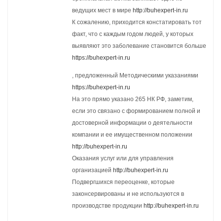
ведущих мест в мире
http://buhexpert-in.ru
К сожалению, приходится констатировать тот
факт, что с каждым годом людей, у которых
выявляют это заболевание становится больше
https://buhexpert-in.ru
, предложенный Методическими указаниями
https://buhexpert-in.ru
На это прямо указано 265 НК РФ, заметим,
если это связано с формированием полной и
достоверной информации о деятельности
компании и ее имущественном положении
http://buhexpert-in.ru
Оказания услуг или для управления
организацией
http://buhexpert-in.ru
Подвергшихся переоценке, которые
законсервированы и не используются в
производстве продукции
http://buhexpert-in.ru