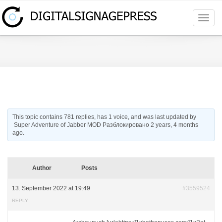
Toggl
navig
This topic contains 781 replies, has 1 voice, and was last updated by
Super Adventure of Jabber MOD Разблокировано
2 years, 4 months
ago
.
Author
Posts
13. September 2022 at 19:49
#3559524
REPLY