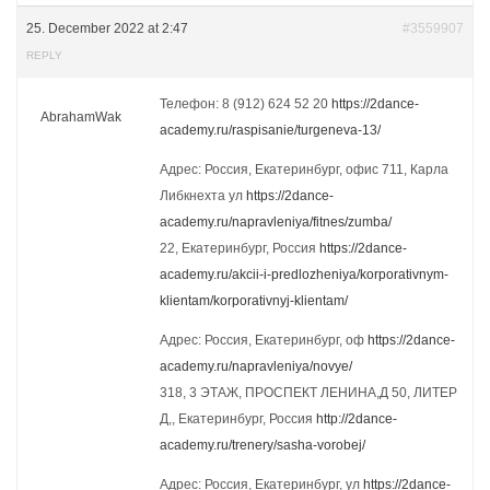
25. December 2022 at 2:47
#3559907
REPLY
Телефон: 8 (912) 624 52 20
https://2dance-
AbrahamWak
academy.ru/raspisanie/turgeneva-13/
Адрес: Россия, Екатеринбург, офис 711, Карла
Либкнехта ул
https://2dance-
academy.ru/napravleniya/fitnes/zumba/
22, Екатеринбург, Россия
https://2dance-
academy.ru/akcii-i-predlozheniya/korporativnym-
klientam/korporativnyj-klientam/
Адрес: Россия, Екатеринбург, оф
https://2dance-
academy.ru/napravleniya/novye/
318, 3 ЭТАЖ, ПРОСПЕКТ ЛЕНИНА,Д 50, ЛИТЕР
Д,, Екатеринбург, Россия
http://2dance-
academy.ru/trenery/sasha-vorobej/
Адрес: Россия, Екатеринбург, ул
https://2dance-