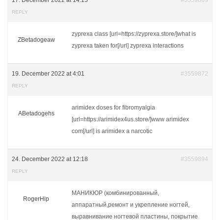
17. December 2022 at 14:15
#3559869
REPLY
zyprexa class [url=https://zyprexa.store/]what is
ZBetadogeaw
zyprexa taken for[/url] zyprexa interactions
19. December 2022 at 4:01
#3559872
REPLY
arimidex doses for fibromyalgia
ABetadogehs
[url=https://arimidex4us.store/]www arimidex
com[/url] is arimidex a narcotic
24. December 2022 at 12:18
#3559894
REPLY
МАНИКЮР (комбинированный,
RogerHip
аппаратный,ремонт и укрепление ногтей,
выравнивание ногтевой пластины, покрытие