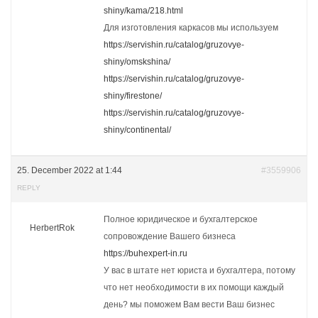
shiny/kama/218.html
Для изготовления каркасов мы используем
https://servishin.ru/catalog/gruzovye-
shiny/omskshina/
https://servishin.ru/catalog/gruzovye-
shiny/firestone/
https://servishin.ru/catalog/gruzovye-
shiny/continental/
25. December 2022 at 1:44
#3559906
REPLY
Полное юридическое и бухгалтерское
HerbertRok
сопровождение Вашего бизнеса
https://buhexpert-in.ru
У вас в штате нет юриста и бухгалтера, потому
что нет необходимости в их помощи каждый
день? мы поможем Вам вести Ваш бизнес