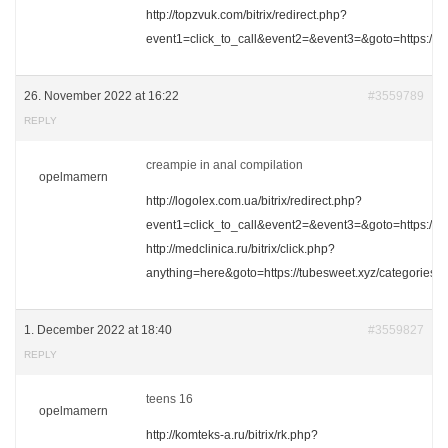
http://topzvuk.com/bitrix/redirect.php?
event1=click_to_call&event2=&event3=&goto=https://tu
26. November 2022 at 16:22
#3559789
REPLY
creampie in anal compilation
opelmamern
http://logolex.com.ua/bitrix/redirect.php?
event1=click_to_call&event2=&event3=&goto=https://tu
http://medclinica.ru/bitrix/click.php?
anything=here&goto=https://tubesweet.xyz/categories
1. December 2022 at 18:40
#3559827
REPLY
teens 16
opelmamern
http://komteks-a.ru/bitrix/rk.php?