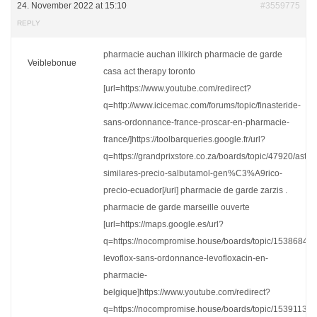
24. November 2022 at 15:10
#3559775
REPLY
pharmacie auchan illkirch pharmacie de garde
Veiblebonue
casa act therapy toronto
[url=https://www.youtube.com/redirect?
q=http://www.icicemac.com/forums/topic/finasteride-
sans-ordonnance-france-proscar-en-pharmacie-
france/]https://toolbarqueries.google.fr/url?
q=https://grandprixstore.co.za/boards/topic/47920/asthal
similares-precio-salbutamol-gen%C3%A9rico-
precio-ecuador[/url] pharmacie de garde zarzis .
pharmacie de garde marseille ouverte
[url=https://maps.google.es/url?
q=https://nocompromise.house/boards/topic/1538684/v
levoflox-sans-ordonnance-levofloxacin-en-
pharmacie-
belgique]https://www.youtube.com/redirect?
q=https://nocompromise.house/boards/topic/1539113/act