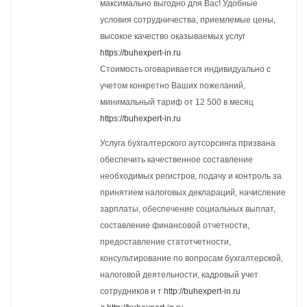
максимально выгодно для Вас! Удобные
условия сотрудничества, приемлемые цены,
высокое качество оказываемых услуг
https://buhexpert-in.ru
Стоимость оговаривается индивидуально с
учетом конкретно Ваших пожеланий,
минимальный тариф от 12 500 в месяц
https://buhexpert-in.ru
Услуга бухгалтерского аутсорсинга призвана
обеспечить качественное составление
необходимых регистров, подачу и контроль за
принятием налоговых деклараций, начисление
зарплаты, обеспечение социальных выплат,
составление финансовой отчетности,
предоставление статотчетности,
консультирование по вопросам бухгалтерской,
налоговой деятельности, кадровый учет
сотрудников и т
http://buhexpert-in.ru