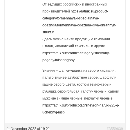
От ведущих российских и иностранных
производителей
https://ratnik.su/product-
category/formennaya-i-specialnaya-
odezhda/formennaya-odezhda-dlya-ohrannyh-
struktur
Здесь можно найти продукцию компании
Сплав, Ивановский текстиль, и другие
https://ratnik.su/product-category/shevrony-
pogony/falshpogony
Зимняя – шапка-ушанка из серого каракуля,
пальто зимнее двубортное серое, шарф или
кашне серого цвета, костюм темно-серый,
рубашка серо-голубая, галстук черный, сапоги
мужские зимние черные, перчатки черные
https://ratnik.su/product-tag/shevron-naruk-225-j-
uchebnyj-msp
1. November 2022 at 19:21
#3559639