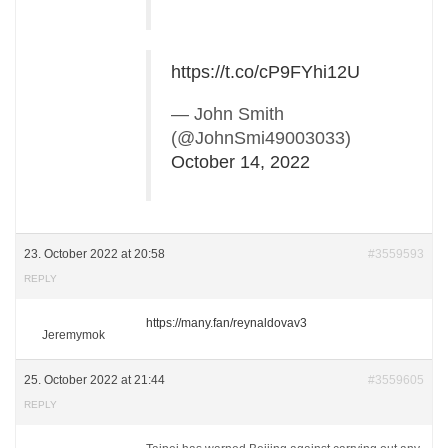
https://t.co/cP9FYhi12U
— John Smith
(@JohnSmi49003033)
October 14, 2022
23. October 2022 at 20:58
#3559593
REPLY
https://many.fan/reynaldovav3
Jeremymok
25. October 2022 at 21:44
#3559605
REPLY