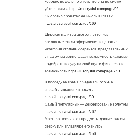
хорошо, но дело-то в том, что она не сможет
уйти из замка
https://ruscrystal.com/page/93
Он словно прочитал ее мысли в глазах
https://ruscrystal.com/page/169
Широкая палитра цветов и оттенков,
различные стили оформления и ценовые
категории столовых сервизов, представленных
в нашем магазине, дадут возможность каждому
подобрать посуду на свой вкус и финансовые
возможности
https://ruscrystal.com/page/740
В последнее время придумали особые
способы украшения посуды
https://ruscrystal.com/page/39
Самый популярный — декорирование золотом
https://ruscrystal.com/page/762
Мастера покрывают предметы драгметаллом
сверху или вплавляют его внутрь
https://ruscrystal.com/page/656