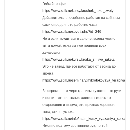
Гибкий график
https://www.stiik.ru/kursy/kruchok_jaket_zvety
Действительно, особенно работая на себя, вы
сами определяете рабочие часы
https://www.stiik.ru/soveti.php?id=246
Но и если трудиться в салоне, всегда можно
уйти домой, если вы уже приняли всех
желающих
https://www.stiik.ru/kursy/kroika_shitiyo_jaketa
Это не завод, где все работают от звонка до
звонка
https://www.stiik.ru/seminary/mikrotokovaya_terapiya
В современном мире красивые ухоженные руки
и ногти – это не только элемент женского
очарования и шарма, это признак хорошего
тона, стиля, успеха
https://www.stiik.ru/info/main_kursy_vyazaniya_spizami
Именно поэтому состоянию рук, ногтей