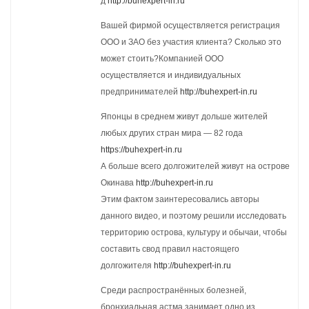
д
http://buhexpert-in.ru
Вашей фирмой осуществляется регистрация
ООО и ЗАО без участия клиента? Сколько это
может стоить?Компанией ООО
осуществляется и индивидуальных
предпринимателей
http://buhexpert-in.ru
Японцы в среднем живут дольше жителей
любых других стран мира — 82 года
https://buhexpert-in.ru
А больше всего долгожителей живут на острове
Окинава
http://buhexpert-in.ru
Этим фактом заинтересовались авторы
данного видео, и поэтому решили исследовать
территорию острова, культуру и обычаи, чтобы
составить свод правил настоящего
долгожителя
http://buhexpert-in.ru
Среди распространённых болезней,
бронхиальная астма занимает одно из