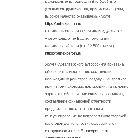
максимально выгодно для Вас! Удобные
условия сотрудничества, приемлемые цены,
высокое качество оказываемых услуг
https://buhexpert-in.ru
Стоимость оговаривается индивидуально с
учетом конкретно Ваших пожеланий,
минимальный тариф от 12 500 в месяц
https://buhexpert-in.ru
Услуга бухгалтерского аутсорсинга призвана
обеспечить качественное составление
необходимых регистров, подачу и контроль за
принятием налоговых деклараций, начисление
зарплаты, обеспечение социальных выплат,
составление финансовой отчетности,
предоставление статотчетности,
консультирование по вопросам бухгалтерской,
налоговой деятельности, кадровый учет
сотрудников и т
http://buhexpert-in.ru