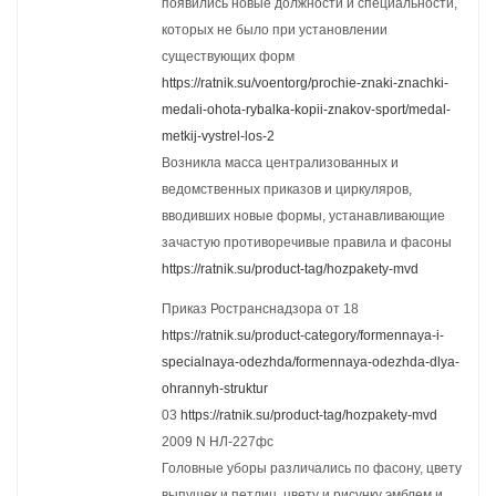
появились новые должности и специальности,
которых не было при установлении
существующих форм
https://ratnik.su/voentorg/prochie-znaki-znachki-
medali-ohota-rybalka-kopii-znakov-sport/medal-
metkij-vystrel-los-2
Возникла масса централизованных и
ведомственных приказов и циркуляров,
вводивших новые формы, устанавливающие
зачастую противоречивые правила и фасоны
https://ratnik.su/product-tag/hozpakety-mvd
Приказ Ространснадзора от 18
https://ratnik.su/product-category/formennaya-i-
specialnaya-odezhda/formennaya-odezhda-dlya-
ohrannyh-struktur
03
https://ratnik.su/product-tag/hozpakety-mvd
2009 N НЛ-227фс
Головные уборы различались по фасону, цвету
выпушек и петлиц, цвету и рисунку эмблем и