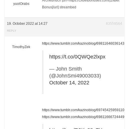
Archeunuch [url=https://1xbetbonuses.com/]1xBet
yuolOrabs
Bonus[/url] streambed
19. October 2022 at 14:27
#3559564
REPLY
https://www.tumblr.com/kazinoblog/6981164603614330
TimothyZek
https://t.co/0QWQe2lxpx
— John Smith
(@JohnSmi49003033)
October 14, 2022
https://www.tumblr.com/kazinoblog/6974542595911024
https://www.tumblr.com/kazinoblog/6981166672444948