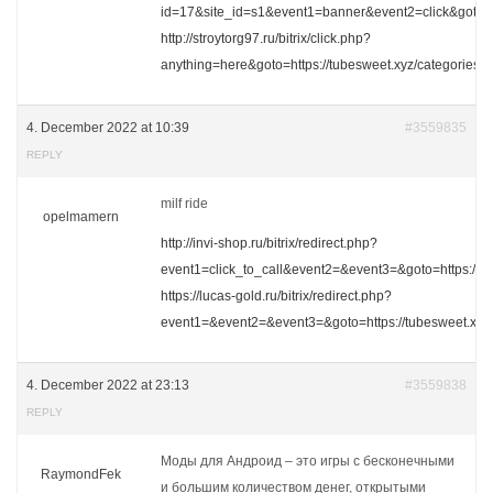
id=17&site_id=s1&event1=banner&event2=click&goto=ht
http://stroytorg97.ru/bitrix/click.php?
anything=here&goto=https://tubesweet.xyz/categories
4. December 2022 at 10:39
#3559835
REPLY
milf ride
opelmamern
http://invi-shop.ru/bitrix/redirect.php?
event1=click_to_call&event2=&event3=&goto=https://tu
https://lucas-gold.ru/bitrix/redirect.php?
event1=&event2=&event3=&goto=https://tubesweet.xyz/
4. December 2022 at 23:13
#3559838
REPLY
Моды для Андроид – это игры с бесконечными
RaymondFek
и большим количеством денег, открытыми