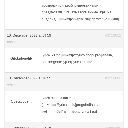
уровнями или разблокированными
предметами. Скачать взломанные игры на
андроид – [url=https://apke.ru/]https://apke.ru/[/url]
10. December 2022 at 19:59
#3559852
REPLY
lyrica 50 mg [url=http://lyrica.shop/]pregabalin,
GBetadogehb
carcinogenicity[/url] lyrica on line
13. December 2022 at 20:55
#3559860
REPLY
lyrica medication cost
GBetadogent
[url=https://lyrica.tech/]pregabalin pka
zwitterion[/url] what does lyrica treat