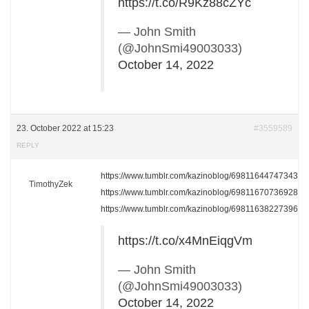
https://t.co/R9Kz88cZYc
— John Smith
(@JohnSmi49003033)
October 14, 2022
23. October 2022 at 15:23
#3559589
REPLY
https://www.tumblr.com/kazinoblog/6981164474734346
TimothyZek
https://www.tumblr.com/kazinoblog/6981167073692876
https://www.tumblr.com/kazinoblog/6981163822739619
https://t.co/x4MnEiqgVm
— John Smith
(@JohnSmi49003033)
October 14, 2022