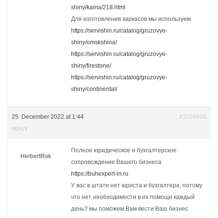
shiny/kama/218.html
Для изготовления каркасов мы используем
https://servishin.ru/catalog/gruzovye-
shiny/omskshina/
https://servishin.ru/catalog/gruzovye-
shiny/firestone/
https://servishin.ru/catalog/gruzovye-
shiny/continental/
25. December 2022 at 1:44
#3559906
REPLY
Полное юридическое и бухгалтерское
HerbertRok
сопровождение Вашего бизнеса
https://buhexpert-in.ru
У вас в штате нет юриста и бухгалтера, потому
что нет необходимости в их помощи каждый
день? мы поможем Вам вести Ваш бизнес