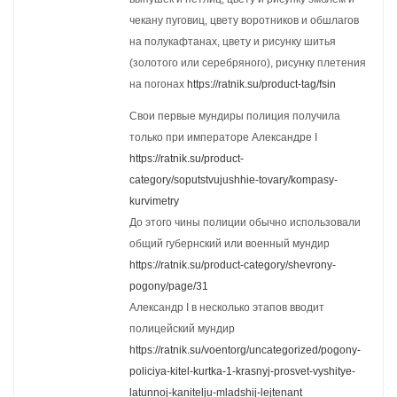
чекану пуговиц, цвету воротников и обшлагов
на полукафтанах, цвету и рисунку шитья
(золотого или серебряного), рисунку плетения
на погонах
https://ratnik.su/product-tag/fsin
Свои первые мундиры полиция получила
только при императоре Александре I
https://ratnik.su/product-
category/soputstvujushhie-tovary/kompasy-
kurvimetry
До этого чины полиции обычно использовали
общий губернский или военный мундир
https://ratnik.su/product-category/shevrony-
pogony/page/31
Александр I в несколько этапов вводит
полицейский мундир
https://ratnik.su/voentorg/uncategorized/pogony-
policiya-kitel-kurtka-1-krasnyj-prosvet-vyshitye-
latunnoj-kanitelju-mladshij-lejtenant