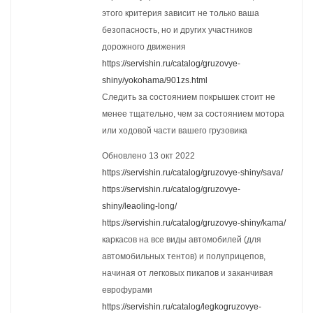
этого критерия зависит не только ваша
безопасность, но и других участников
дорожного движения
https://servishin.ru/catalog/gruzovye-
shiny/yokohama/901zs.html
Следить за состоянием покрышек стоит не
менее тщательно, чем за состоянием мотора
или ходовой части вашего грузовика
Обновлено 13 окт 2022
https://servishin.ru/catalog/gruzovye-shiny/sava/
https://servishin.ru/catalog/gruzovye-
shiny/leaoling-long/
https://servishin.ru/catalog/gruzovye-shiny/kama/
каркасов на все виды автомобилей (для
автомобильных тентов) и полуприцепов,
начиная от легковых пикапов и заканчивая
еврофурами
https://servishin.ru/catalog/legkogruzovye-