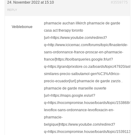
24. November 2022 at 15:10
#3559775
REPLY
pharmacie auchan illkirch pharmacie de garde
Veiblebonue
casa act therapy toronto
[url=https://www.youtube.com/redirect?
q=http://www.icicemac.com/forums/topic/finasteride-
sans-ordonnance-france-proscar-en-pharmacie-
france/]https://toolbarqueries.google.fr/url?
q=https://grandprixstore.co.za/boards/topic/47920/asthal
similares-precio-salbutamol-gen%C3%A9rico-
precio-ecuador[/url] pharmacie de garde zarzis .
pharmacie de garde marseille ouverte
[url=https://maps.google.es/url?
q=https://nocompromise.house/boards/topic/1538684/v
levoflox-sans-ordonnance-levofloxacin-en-
pharmacie-
belgique]https://www.youtube.com/redirect?
q=https://nocompromise.house/boards/topic/1539113/act