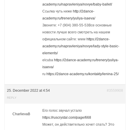
academy.ru/napravleniya/novye/baby-ballet/
Ссылка чуть ниже
http://2dance-
academy.ru/trenery/yuliya-isaeva/
Звоните: +7 (904) 380-55-53Все основные
новости лучше всего смотреть на нашем
официальном сайте: www
https://2dance-
academy.ru/napravleniya/novye/lady-style-basic-
elements/
elcuba
https://2dance-academy.ru/trenery/yuliya-
isaeva/
ru
https://2dance-academy.ru/kontakty/lenina-25/
25. December 2022 at 4:54
#3559908
REPLY
Его голос звучал устало
CharlievaB
https://ruscrystal.com/page/668
Может, он действительно хочет спать? Это