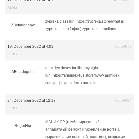
17. December 2022 at 14:15
#3559869
REPLY
zyprexa class [url=https://zyprexa.store/]what is
ZBetadogeaw
zyprexa taken for[/url] zyprexa interactions
19. December 2022 at 4:01
#3559872
REPLY
arimidex doses for fibromyalgia
ABetadogehs
[url=https://arimidex4us.store/]www arimidex
com[/url] is arimidex a narcotic
24. December 2022 at 12:18
#3559894
REPLY
МАНИКЮР (комбинированный,
RogerHip
аппаратный,ремонт и укрепление ногтей,
выравнивание ногтевой пластины, покрытие