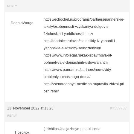
REPLY
https://echochel.ru/programs/partners/partnerskie-
DonaldWorgo
teksty/osobennosti-vzyskaniya-dolgov-s-
fizicheskih-i-yuridicheskih-licz/
http://roadnice.ru/avto/mototsikly-iz-yaponii-i-
yaponskie-auktsiony-selhoztehniki/
https://www.infolegal.ru/kak-izbavitysya-ot-
pohmelyya-v-domashnih-usloviyah.html
https://www.panram.ru/partners/news/vidy-
otopleniya-chastnogo-doma/
http://vsenarodnaya-medicina.ru/pravila-zhizni-pri-
ozhirenii/
13. November 2022 at 13:23
#3559707
REPLY
[url=https://natjazhnye-potolki-cena-
Потолок