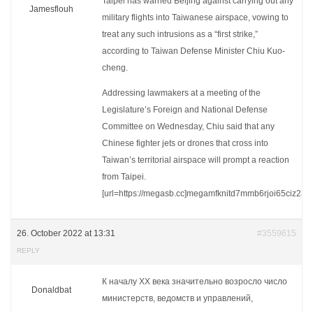
Taipei has warned Beijing against carrying out any
Jamesflouh
military flights into Taiwanese airspace, vowing to
treat any such intrusions as a “first strike,”
according to Taiwan Defense Minister Chiu Kuo-
cheng.
Addressing lawmakers at a meeting of the
Legislature’s Foreign and National Defense
Committee on Wednesday, Chiu said that any
Chinese fighter jets or drones that cross into
Taiwan’s territorial airspace will prompt a reaction
from Taipei.
[url=https://megasb.cc]megamfknitd7mmb6rjoi65ciz23zk
26. October 2022 at 13:31
#3559615
REPLY
К началу XX века значительно возросло число
Donaldbat
министерств, ведомств и управлений,