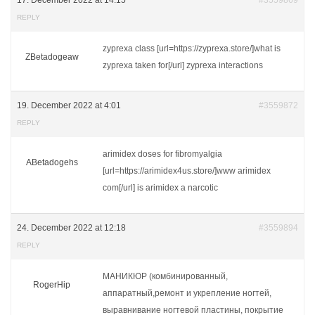
17. December 2022 at 14:15
#3559869
REPLY
zyprexa class [url=https://zyprexa.store/]what is
ZBetadogeaw
zyprexa taken for[/url] zyprexa interactions
19. December 2022 at 4:01
#3559872
REPLY
arimidex doses for fibromyalgia
ABetadogehs
[url=https://arimidex4us.store/]www arimidex
com[/url] is arimidex a narcotic
24. December 2022 at 12:18
#3559894
REPLY
МАНИКЮР (комбинированный,
RogerHip
аппаратный,ремонт и укрепление ногтей,
выравнивание ногтевой пластины, покрытие