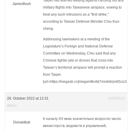
Taipei has warned Beijing against carrying out any
Jamesflouh
military flights into Taiwanese airspace, vowing to
treat any such intrusions as a “first strike,”
according to Taiwan Defense Minister Chiu Kuo-
cheng.
Addressing lawmakers at a meeting of the
Legislature’s Foreign and National Defense
Committee on Wednesday, Chiu said that any
Chinese fighter jets or drones that cross into
Taiwan’s territorial airspace will prompt a reaction
from Taipei.
[url=https://megasb.cc]megamfknitd7mmb6rjoi65ciz23zk
26. October 2022 at 13:31
#3559615
REPLY
К началу XX века значительно возросло число
Donaldbat
министерств, ведомств и управлений,