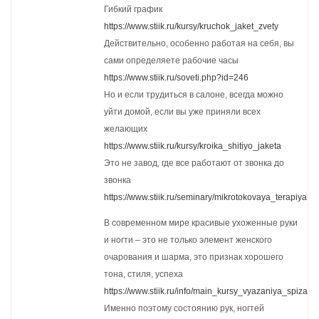
Гибкий график
https://www.stiik.ru/kursy/kruchok_jaket_zvety
Действительно, особенно работая на себя, вы
сами определяете рабочие часы
https://www.stiik.ru/soveti.php?id=246
Но и если трудиться в салоне, всегда можно
уйти домой, если вы уже приняли всех
желающих
https://www.stiik.ru/kursy/kroika_shitiyo_jaketa
Это не завод, где все работают от звонка до
звонка
https://www.stiik.ru/seminary/mikrotokovaya_terapiya
В современном мире красивые ухоженные руки
и ногти – это не только элемент женского
очарования и шарма, это признак хорошего
тона, стиля, успеха
https://www.stiik.ru/info/main_kursy_vyazaniya_spizami
Именно поэтому состоянию рук, ногтей