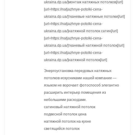
ukraina.dp.ua/]монтаж натяжных потолков[/url]
[url=https://natjazhnye-potolki-cena-
ukraina.dp.ua/]тканевые натяжные потолки[/url]
[url=https://natjazhnye-potolki-cena-
ukraina.dp.ua/]натяжной потолок сатин[/url]
[url=https://natjazhnye-potolki-cena-
ukraina.dp.ua/]тканевый натяжной потолок[/url]
[url=https://natjazhnye-potolki-cena-
ukraina.dp.ua/]натяжной потолок[/url]
Энергоустановка передовых натяжных
потолков искусниками нашей компании —
языком не ворочает фотоспособ элегантно
расширить интерьер помещения из
небольшими расходами.
сатиновый натяжной потолок
подвесной потолок цена
натяжной потолок на кухне
светящийся потолок