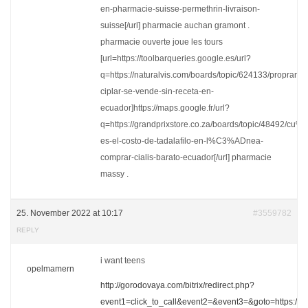
en-pharmacie-suisse-permethrin-livraison-
suisse[/url] pharmacie auchan gramont .
pharmacie ouverte joue les tours
[url=https://toolbarqueries.google.es/url?
q=https://naturalvis.com/boards/topic/624133/propranol
ciplar-se-vende-sin-receta-en-
ecuador]https://maps.google.fr/url?
q=https://grandprixstore.co.za/boards/topic/48492/cu
es-el-costo-de-tadalafilo-en-l%C3%ADnea-
comprar-cialis-barato-ecuador[/url] pharmacie
massy .
25. November 2022 at 10:17
#3559782
REPLY
i want teens
opelmamern
http://gorodovaya.com/bitrix/redirect.php?
event1=click_to_call&event2=&event3=&goto=https://tu