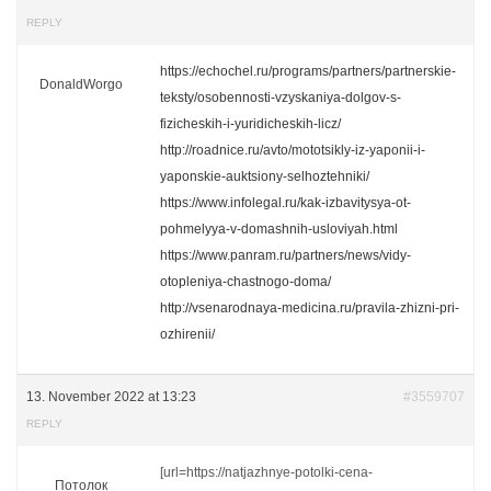
REPLY
https://echochel.ru/programs/partners/partnerskie-
DonaldWorgo
teksty/osobennosti-vzyskaniya-dolgov-s-
fizicheskih-i-yuridicheskih-licz/
http://roadnice.ru/avto/mototsikly-iz-yaponii-i-
yaponskie-auktsiony-selhoztehniki/
https://www.infolegal.ru/kak-izbavitysya-ot-
pohmelyya-v-domashnih-usloviyah.html
https://www.panram.ru/partners/news/vidy-
otopleniya-chastnogo-doma/
http://vsenarodnaya-medicina.ru/pravila-zhizni-pri-
ozhirenii/
13. November 2022 at 13:23
#3559707
REPLY
[url=https://natjazhnye-potolki-cena-
Потолок