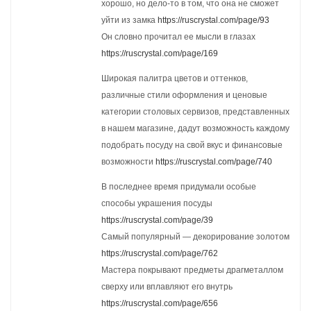
хорошо, но дело-то в том, что она не сможет
уйти из замка
https://ruscrystal.com/page/93
Он словно прочитал ее мысли в глазах
https://ruscrystal.com/page/169
Широкая палитра цветов и оттенков,
различные стили оформления и ценовые
категории столовых сервизов, представленных
в нашем магазине, дадут возможность каждому
подобрать посуду на свой вкус и финансовые
возможности
https://ruscrystal.com/page/740
В последнее время придумали особые
способы украшения посуды
https://ruscrystal.com/page/39
Самый популярный — декорирование золотом
https://ruscrystal.com/page/762
Мастера покрывают предметы драгметаллом
сверху или вплавляют его внутрь
https://ruscrystal.com/page/656