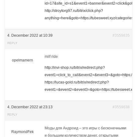
id=17&site_id=s1&event1=banner&event2=click&goto=ht
http://stroytorg97.ru/bitrix/click.php?
anything=here&goto=https://tubesweet.xyz/categories
4. December 2022 at 10:39
#3559835
REPLY
milf ride
opelmamern
http://invi-shop.ru/bitrix/redirect.php?
event1=click_to_call&event2=&event3=&goto=https://tu
https://lucas-gold.ru/bitrix/redirect.php?
event1=&event2=&event3=&goto=https://tubesweet.xyz/
4. December 2022 at 23:13
#3559838
REPLY
Моды для Андроид – это игры с бесконечными
RaymondFek
и большим количеством денег, открытыми