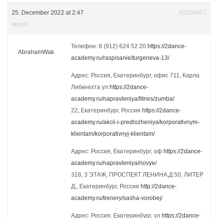
25. December 2022 at 2:47
#3559907
REPLY
Телефон: 8 (912) 624 52 20
https://2dance-
AbrahamWak
academy.ru/raspisanie/turgeneva-13/
Адрес: Россия, Екатеринбург, офис 711, Карла
Либкнехта ул
https://2dance-
academy.ru/napravleniya/fitnes/zumba/
22, Екатеринбург, Россия
https://2dance-
academy.ru/akcii-i-predlozheniya/korporativnym-
klientam/korporativnyj-klientam/
Адрес: Россия, Екатеринбург, оф
https://2dance-
academy.ru/napravleniya/novye/
318, 3 ЭТАЖ, ПРОСПЕКТ ЛЕНИНА,Д 50, ЛИТЕР
Д,, Екатеринбург, Россия
http://2dance-
academy.ru/trenery/sasha-vorobej/
Адрес: Россия, Екатеринбург, ул
https://2dance-