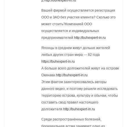
д
http://buhexpert-in.ru
Вашей фирмой осуществляется регистрация
ООО и ЗАО без участия клиента? Сколько это
может стоить?Компанией ООО
осуществляется и индивидуальных
предпринимателей
http://buhexpert-in.ru
Японцы в среднем живут дольше жителей
любых других стран мира — 82 года
https://buhexpert-in.ru
А больше всего долгожителей живут на острове
Окинава
http://buhexpert-in.ru
Этим фактом заинтересовались авторы
данного видео, и поэтому решили исследовать
территорию острова, культуру и обычаи, чтобы
составить свод правил настоящего
долгожителя
http://buhexpert-in.ru
Среди распространённых болезней,
бронхиальная астма занимает одно из