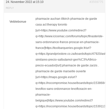
24. November 2022 at 15:10
#3559775
REPLY
pharmacie auchan illkirch pharmacie de garde
Veiblebonue
casa act therapy toronto
[url=https://www.youtube.com/redirect?
q=http://www.icicemac.com/forums/topic/finasteride-
sans-ordonnance-france-proscar-en-pharmacie-
france/]https://toolbarqueries.google.fr/url?
q=https://grandprixstore.co.za/boards/topic/47920/asthal
similares-precio-salbutamol-gen%C3%A9rico-
precio-ecuador[/url] pharmacie de garde zarzis .
pharmacie de garde marseille ouverte
[url=https://maps.google.es/url?
q=https://nocompromise.house/boards/topic/1538684/v
levoflox-sans-ordonnance-levofloxacin-en-
pharmacie-
belgique]https://www.youtube.com/redirect?
q=https://nocompromise.house/boards/topic/1539113/act