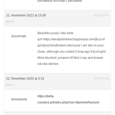
натяжные потолки с рисунком
21. November 2022 at 15:06
#3559753
REPLY
Beautiful pussy i like wide
Escort-kek
[url=https://westpalmbeachappraisal.com/]Escort
girls[/url] blindfolded interracial I am still on your
chain, although you untied it long ago Escort girls
Mine blushed, jumped off Max’s lap and fussed
into the kitchen .
22. November 2022 at 3:16
#3559762
REPLY
https://delta-
Jeremymok
v.kodera.pl/index.php/User:MammieRansom