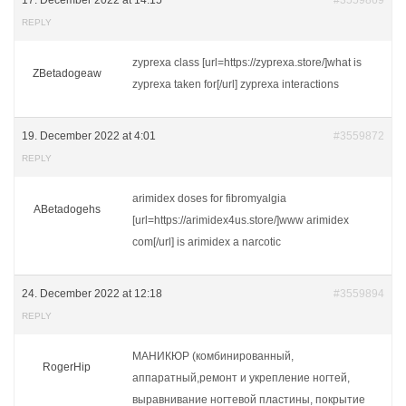
17. December 2022 at 14:15
#3559869
REPLY
zyprexa class [url=https://zyprexa.store/]what is
ZBetadogeaw
zyprexa taken for[/url] zyprexa interactions
19. December 2022 at 4:01
#3559872
REPLY
arimidex doses for fibromyalgia
ABetadogehs
[url=https://arimidex4us.store/]www arimidex
com[/url] is arimidex a narcotic
24. December 2022 at 12:18
#3559894
REPLY
МАНИКЮР (комбинированный,
RogerHip
аппаратный,ремонт и укрепление ногтей,
выравнивание ногтевой пластины, покрытие