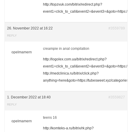
http://topzvuk.com/bitrix/redirect.php?
event1=click_to_call&event2=&event3=&goto=https://tu
26. November 2022 at 16:22
#3559789
REPLY
creampie in anal compilation
opelmamern
http://logolex.com.ua/bitrix/redirect.php?
event1=click_to_call&event2=&event3=&goto=https://tu
http://medclinica.ru/bitrix/click.php?
anything=here&goto=https://tubesweet.xyz/categories
1. December 2022 at 18:40
#3559827
REPLY
teens 16
opelmamern
http://komteks-a.ru/bitrix/rk.php?