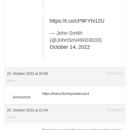
https://t.co/cP9FYhi12U
— John Smith
(@JohnSmi49003033)
October 14, 2022
23. October 2022 at 20:58
#3559593
REPLY
https://many.fan/reynaldovav3
Jeremymok
25. October 2022 at 21:44
#3559605
REPLY