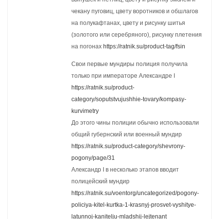
чекану пуговиц, цвету воротников и обшлагов
на полукафтанах, цвету и рисунку шитья
(золотого или серебряного), рисунку плетения
на погонах
https://ratnik.su/product-tag/fsin
Свои первые мундиры полиция получила
только при императоре Александре I
https://ratnik.su/product-
category/soputstvujushhie-tovary/kompasy-
kurvimetry
До этого чины полиции обычно использовали
общий губернский или военный мундир
https://ratnik.su/product-category/shevrony-
pogony/page/31
Александр I в несколько этапов вводит
полицейский мундир
https://ratnik.su/voentorg/uncategorized/pogony-
policiya-kitel-kurtka-1-krasnyj-prosvet-vyshitye-
latunnoj-kanitelju-mladshij-lejtenant