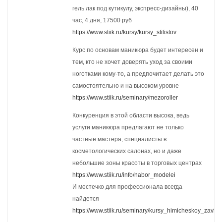
гель лак под кутикулу, экспресс-дизайны), 40
час, 4 дня, 17500 руб
https://www.stiik.ru/kursy/kursy_stilistov
Курс по основам маникюра будет интересен и
тем, кто не хочет доверять уход за своими
ноготками кому-то, а предпочитает делать это
самостоятельно и на высоком уровне
https://www.stiik.ru/seminary/mezoroller
Конкуренция в этой области высока, ведь
услуги маникюра предлагают не только
частные мастера, специалисты в
косметологических салонах, но и даже
небольшие зоны красоты в торговых центрах
https://www.stiik.ru/info/nabor_modelei
И местечко для профессионала всегда
найдется
https://www.stiik.ru/seminary/kursy_himicheskoy_zavivk