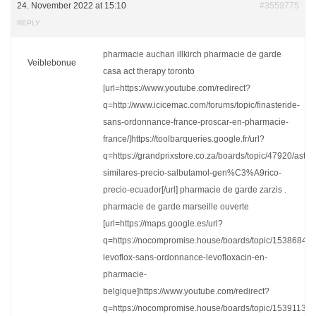
24. November 2022 at 15:10
#3559775
REPLY
pharmacie auchan illkirch pharmacie de garde
Veiblebonue
casa act therapy toronto
[url=https://www.youtube.com/redirect?
q=http://www.icicemac.com/forums/topic/finasteride-
sans-ordonnance-france-proscar-en-pharmacie-
france/]https://toolbarqueries.google.fr/url?
q=https://grandprixstore.co.za/boards/topic/47920/asthal
similares-precio-salbutamol-gen%C3%A9rico-
precio-ecuador[/url] pharmacie de garde zarzis .
pharmacie de garde marseille ouverte
[url=https://maps.google.es/url?
q=https://nocompromise.house/boards/topic/1538684/v
levoflox-sans-ordonnance-levofloxacin-en-
pharmacie-
belgique]https://www.youtube.com/redirect?
q=https://nocompromise.house/boards/topic/1539113/act