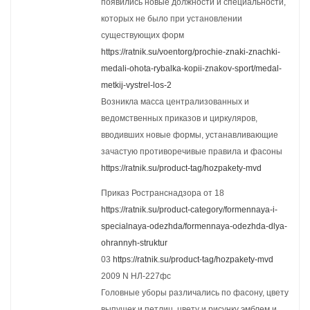
появились новые должности и специальности,
которых не было при установлении
существующих форм
https://ratnik.su/voentorg/prochie-znaki-znachki-
medali-ohota-rybalka-kopii-znakov-sport/medal-
metkij-vystrel-los-2
Возникла масса централизованных и
ведомственных приказов и циркуляров,
вводивших новые формы, устанавливающие
зачастую противоречивые правила и фасоны
https://ratnik.su/product-tag/hozpakety-mvd
Приказ Ространснадзора от 18
https://ratnik.su/product-category/formennaya-i-
specialnaya-odezhda/formennaya-odezhda-dlya-
ohrannyh-struktur
03
https://ratnik.su/product-tag/hozpakety-mvd
2009 N НЛ-227фс
Головные уборы различались по фасону, цвету
выпушек и петлиц, цвету и рисунку эмблем и