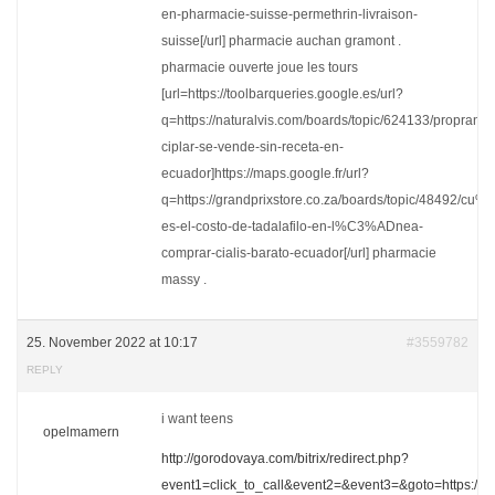
en-pharmacie-suisse-permethrin-livraison-
suisse[/url] pharmacie auchan gramont .
pharmacie ouverte joue les tours
[url=https://toolbarqueries.google.es/url?
q=https://naturalvis.com/boards/topic/624133/propranol
ciplar-se-vende-sin-receta-en-
ecuador]https://maps.google.fr/url?
q=https://grandprixstore.co.za/boards/topic/48492/cu
es-el-costo-de-tadalafilo-en-l%C3%ADnea-
comprar-cialis-barato-ecuador[/url] pharmacie
massy .
25. November 2022 at 10:17
#3559782
REPLY
i want teens
opelmamern
http://gorodovaya.com/bitrix/redirect.php?
event1=click_to_call&event2=&event3=&goto=https://tu