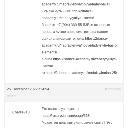
academy.ru/napravleniya/novye/baby-ballet/
Ссылка чуть ниже
http://2dance-
academy.ru/trenery/yuliya-isaeva/
Звоните: +7 (904) 380-55-53Все основные
новости лучше всего смотреть на нашем
официальном сайте: www
https://2dance-
academy.ru/napravleniya/novye/lady-style-basic-
elements/
elcuba
https://2dance-academy.ru/trenery/yuliya-
isaeva/
ru
https://2dance-academy.ru/kontakty/lenina-25/
25. December 2022 at 4:54
#3559908
REPLY
Его голос звучал устало
CharlievaB
https://ruscrystal.com/page/668
Может, он действительно хочет спать? Это