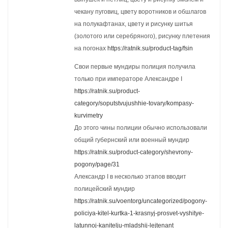
чекану пуговиц, цвету воротников и обшлагов
на полукафтанах, цвету и рисунку шитья
(золотого или серебряного), рисунку плетения
на погонах
https://ratnik.su/product-tag/fsin
Свои первые мундиры полиция получила
только при императоре Александре I
https://ratnik.su/product-
category/soputstvujushhie-tovary/kompasy-
kurvimetry
До этого чины полиции обычно использовали
общий губернский или военный мундир
https://ratnik.su/product-category/shevrony-
pogony/page/31
Александр I в несколько этапов вводит
полицейский мундир
https://ratnik.su/voentorg/uncategorized/pogony-
policiya-kitel-kurtka-1-krasnyj-prosvet-vyshitye-
latunnoj-kanitelju-mladshij-lejtenant