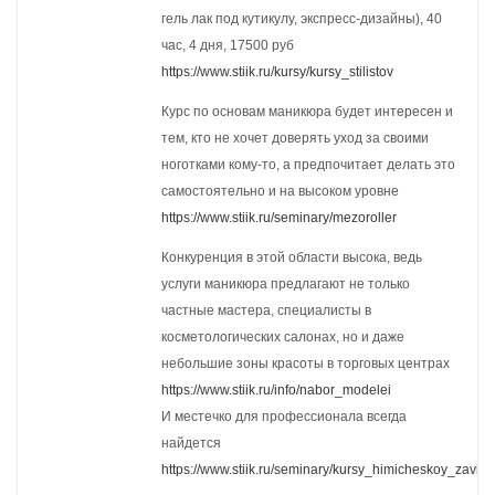
гель лак под кутикулу, экспресс-дизайны), 40
час, 4 дня, 17500 руб
https://www.stiik.ru/kursy/kursy_stilistov
Курс по основам маникюра будет интересен и
тем, кто не хочет доверять уход за своими
ноготками кому-то, а предпочитает делать это
самостоятельно и на высоком уровне
https://www.stiik.ru/seminary/mezoroller
Конкуренция в этой области высока, ведь
услуги маникюра предлагают не только
частные мастера, специалисты в
косметологических салонах, но и даже
небольшие зоны красоты в торговых центрах
https://www.stiik.ru/info/nabor_modelei
И местечко для профессионала всегда
найдется
https://www.stiik.ru/seminary/kursy_himicheskoy_zavivk