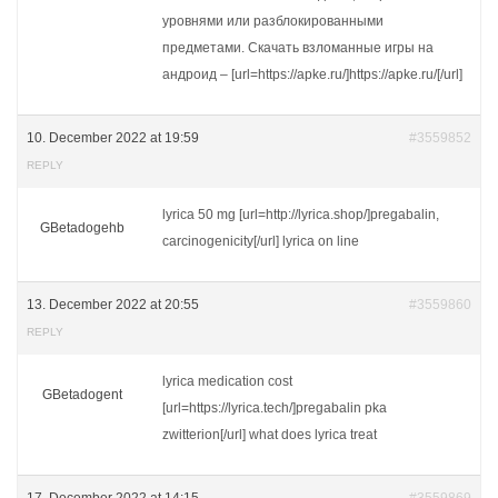
уровнями или разблокированными
предметами. Скачать взломанные игры на
андроид – [url=https://apke.ru/]https://apke.ru/[/url]
10. December 2022 at 19:59
#3559852
REPLY
lyrica 50 mg [url=http://lyrica.shop/]pregabalin,
GBetadogehb
carcinogenicity[/url] lyrica on line
13. December 2022 at 20:55
#3559860
REPLY
lyrica medication cost
GBetadogent
[url=https://lyrica.tech/]pregabalin pka
zwitterion[/url] what does lyrica treat