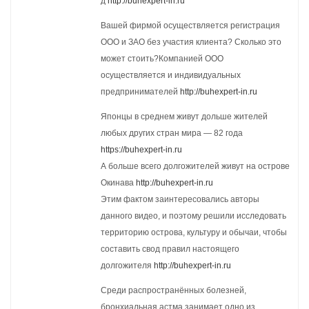
д
http://buhexpert-in.ru
Вашей фирмой осуществляется регистрация
ООО и ЗАО без участия клиента? Сколько это
может стоить?Компанией ООО
осуществляется и индивидуальных
предпринимателей
http://buhexpert-in.ru
Японцы в среднем живут дольше жителей
любых других стран мира — 82 года
https://buhexpert-in.ru
А больше всего долгожителей живут на острове
Окинава
http://buhexpert-in.ru
Этим фактом заинтересовались авторы
данного видео, и поэтому решили исследовать
территорию острова, культуру и обычаи, чтобы
составить свод правил настоящего
долгожителя
http://buhexpert-in.ru
Среди распространённых болезней,
бронхиальная астма занимает одно из