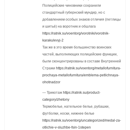
Полицейские чиновники сохранили
стандартный губернский мундир, но с
добавлением особых знаков отличия (петлицы
и шитьё) на воротник и обшлага
https://ratnik.su/voentorg/vorotniki/vorotnik-
karakulevyj-2
Так же в это время большинство воинских
частей, выполняющих полицейские функции,
были сконцентрированы в составе Внутренней
Стражи
https://ratnik.su/voentorg/metallofurnitura-
prochaya-metallofurnitura/emblema-petlichnaya-
ohotnadzor
— Трикотаж
https://ratnik.su/product-
category/zhetony
Термобелье, нательное белье, рубашки,
футболки, носки, нижнее белье
https://ratnik.su/voentorg/uncategorized/medal-za-
otlichie-v-sluzhbe-fsin-1stepen