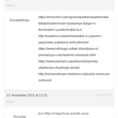
REPLY
https://echochel.ru/programs/partners/partnerskie-
DonaldWorgo
teksty/osobennosti-vzyskaniya-dolgov-s-
fizicheskih-i-yuridicheskih-licz/
http://roadnice.ru/avto/mototsikly-iz-yaponii-i-
yaponskie-auktsiony-selhoztehniki/
https://www.infolegal.ru/kak-izbavitysya-ot-
pohmelyya-v-domashnih-usloviyah.html
https://www.panram.ru/partners/news/vidy-
otopleniya-chastnogo-doma/
http://vsenarodnaya-medicina.ru/pravila-zhizni-pri-
ozhirenii/
13. November 2022 at 13:23
#3559707
REPLY
[url=https://natjazhnye-potolki-cena-
Потолок