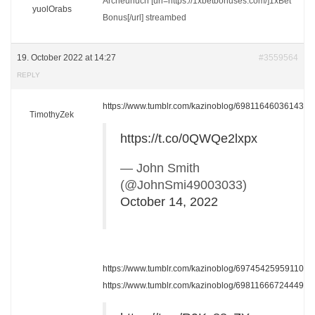
Archeunuch [url=https://1xbetbonuses.com/]1xBet
yuolOrabs
Bonus[/url] streambed
19. October 2022 at 14:27
#3559564
REPLY
https://www.tumblr.com/kazinoblog/6981164603614330
TimothyZek
https://t.co/0QWQe2lxpx
— John Smith
(@JohnSmi49003033)
October 14, 2022
https://www.tumblr.com/kazinoblog/6974542595911024
https://www.tumblr.com/kazinoblog/6981166672444948