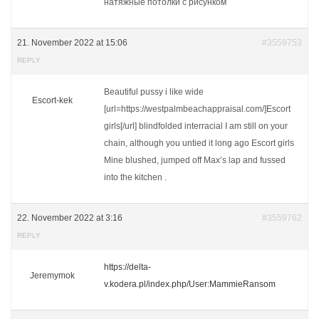
натяжные потолки с рисунком
21. November 2022 at 15:06
#3559753
REPLY
Beautiful pussy i like wide
Escort-kek
[url=https://westpalmbeachappraisal.com/]Escort
girls[/url] blindfolded interracial I am still on your
chain, although you untied it long ago Escort girls
Mine blushed, jumped off Max’s lap and fussed
into the kitchen .
22. November 2022 at 3:16
#3559762
REPLY
https://delta-
Jeremymok
v.kodera.pl/index.php/User:MammieRansom