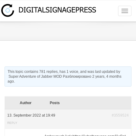
Toggl
navig
This topic contains 781 replies, has 1 voice, and was last updated by
Super Adventure of Jabber MOD Разблокировано
2 years, 4 months
ago
.
Author
Posts
13. September 2022 at 19:49
#3559524
REPLY