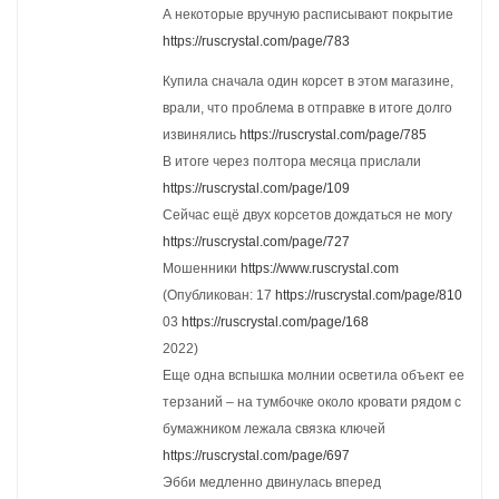
А некоторые вручную расписывают покрытие
https://ruscrystal.com/page/783
Купила сначала один корсет в этом магазине,
врали, что проблема в отправке в итоге долго
извинялись
https://ruscrystal.com/page/785
В итоге через полтора месяца прислали
https://ruscrystal.com/page/109
Сейчас ещё двух корсетов дождаться не могу
https://ruscrystal.com/page/727
Мошенники
https://www.ruscrystal.com
(Опубликован: 17
https://ruscrystal.com/page/810
03
https://ruscrystal.com/page/168
2022)
Еще одна вспышка молнии осветила объект ее
терзаний – на тумбочке около кровати рядом с
бумажником лежала связка ключей
https://ruscrystal.com/page/697
Эбби медленно двинулась вперед