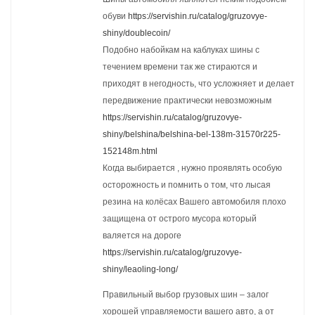
обуви
https://servishin.ru/catalog/gruzovye-
shiny/doublecoin/
Подобно набойкам на каблуках шины с
течением времени так же стираются и
приходят в негодность, что усложняет и делает
передвижение практически невозможным
https://servishin.ru/catalog/gruzovye-
shiny/belshina/belshina-bel-138m-31570r225-
152148m.html
Когда выбирается , нужно проявлять особую
осторожность и помнить о том, что лысая
резина на колёсах Вашего автомобиля плохо
защищена от острого мусора который
валяется на дороге
https://servishin.ru/catalog/gruzovye-
shiny/leaoling-long/
Правильный выбор грузовых шин – залог
хорошей управляемости вашего авто, а от