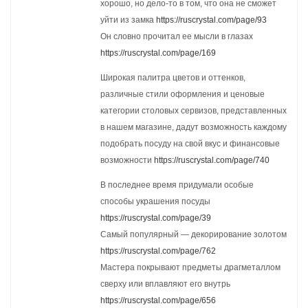
хорошо, но дело-то в том, что она не сможет
уйти из замка
https://ruscrystal.com/page/93
Он словно прочитал ее мысли в глазах
https://ruscrystal.com/page/169
Широкая палитра цветов и оттенков,
различные стили оформления и ценовые
категории столовых сервизов, представленных
в нашем магазине, дадут возможность каждому
подобрать посуду на свой вкус и финансовые
возможности
https://ruscrystal.com/page/740
В последнее время придумали особые
способы украшения посуды
https://ruscrystal.com/page/39
Самый популярный — декорирование золотом
https://ruscrystal.com/page/762
Мастера покрывают предметы драгметаллом
сверху или вплавляют его внутрь
https://ruscrystal.com/page/656