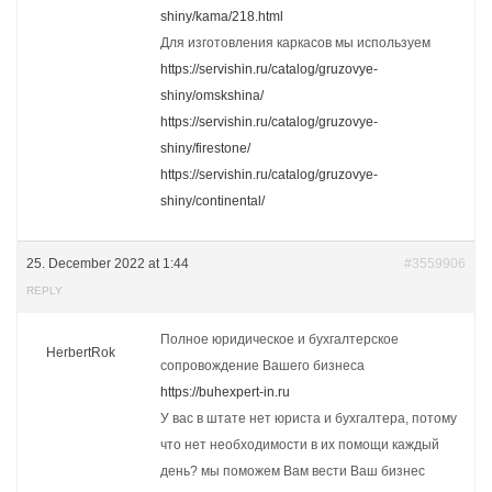
shiny/kama/218.html
Для изготовления каркасов мы используем
https://servishin.ru/catalog/gruzovye-
shiny/omskshina/
https://servishin.ru/catalog/gruzovye-
shiny/firestone/
https://servishin.ru/catalog/gruzovye-
shiny/continental/
25. December 2022 at 1:44
#3559906
REPLY
Полное юридическое и бухгалтерское
HerbertRok
сопровождение Вашего бизнеса
https://buhexpert-in.ru
У вас в штате нет юриста и бухгалтера, потому
что нет необходимости в их помощи каждый
день? мы поможем Вам вести Ваш бизнес