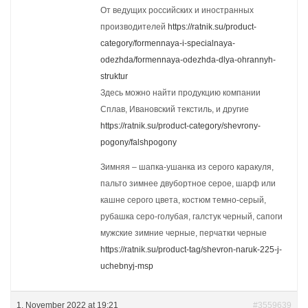
От ведущих российских и иностранных
производителей
https://ratnik.su/product-
category/formennaya-i-specialnaya-
odezhda/formennaya-odezhda-dlya-ohrannyh-
struktur
Здесь можно найти продукцию компании
Сплав, Ивановский текстиль, и другие
https://ratnik.su/product-category/shevrony-
pogony/falshpogony
Зимняя – шапка-ушанка из серого каракуля,
пальто зимнее двубортное серое, шарф или
кашне серого цвета, костюм темно-серый,
рубашка серо-голубая, галстук черный, сапоги
мужские зимние черные, перчатки черные
https://ratnik.su/product-tag/shevron-naruk-225-j-
uchebnyj-msp
1. November 2022 at 19:21
#3559639