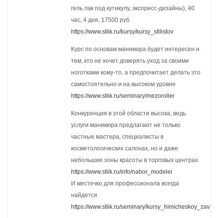
гель лак под кутикулу, экспресс-дизайны), 40
час, 4 дня, 17500 руб
https://www.stiik.ru/kursy/kursy_stilistov
Курс по основам маникюра будет интересен и
тем, кто не хочет доверять уход за своими
ноготками кому-то, а предпочитает делать это
самостоятельно и на высоком уровне
https://www.stiik.ru/seminary/mezoroller
Конкуренция в этой области высока, ведь
услуги маникюра предлагают не только
частные мастера, специалисты в
косметологических салонах, но и даже
небольшие зоны красоты в торговых центрах
https://www.stiik.ru/info/nabor_modelei
И местечко для профессионала всегда
найдется
https://www.stiik.ru/seminary/kursy_himicheskoy_zavivk