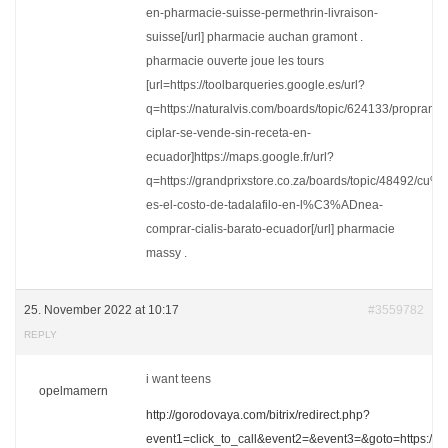
en-pharmacie-suisse-permethrin-livraison-
suisse[/url] pharmacie auchan gramont .
pharmacie ouverte joue les tours
[url=https://toolbarqueries.google.es/url?
q=https://naturalvis.com/boards/topic/624133/propranol
ciplar-se-vende-sin-receta-en-
ecuador]https://maps.google.fr/url?
q=https://grandprixstore.co.za/boards/topic/48492/cu
es-el-costo-de-tadalafilo-en-l%C3%ADnea-
comprar-cialis-barato-ecuador[/url] pharmacie
massy .
25. November 2022 at 10:17
#3559782
REPLY
i want teens
opelmamern
http://gorodovaya.com/bitrix/redirect.php?
event1=click_to_call&event2=&event3=&goto=https://tu