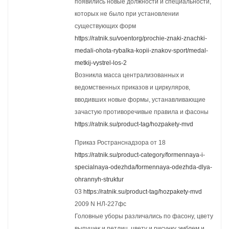
появились новые должности и специальности,
которых не было при установлении
существующих форм
https://ratnik.su/voentorg/prochie-znaki-znachki-
medali-ohota-rybalka-kopii-znakov-sport/medal-
metkij-vystrel-los-2
Возникла масса централизованных и
ведомственных приказов и циркуляров,
вводивших новые формы, устанавливающие
зачастую противоречивые правила и фасоны
https://ratnik.su/product-tag/hozpakety-mvd
Приказ Ространснадзора от 18
https://ratnik.su/product-category/formennaya-i-
specialnaya-odezhda/formennaya-odezhda-dlya-
ohrannyh-struktur
03
https://ratnik.su/product-tag/hozpakety-mvd
2009 N НЛ-227фс
Головные уборы различались по фасону, цвету
выпушек и петлиц, цвету и рисунку эмблем и