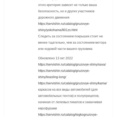
этого критерия зависит не только ваша
безопасность, но и других участников
дорожного движения
https://servishin.ru/catalog/gruzovye-
shiny/yokohama/901zs.html
Следить за состоянием покрышек стоит не
менее тщательно, чем за состоянием мотора
или ходовой части вашего грузовика
Обновлено 13 окт 2022
https://servishin.ru/catalog/gruzovye-shiny/sava/
https://servishin.ru/catalog/gruzovye-
shiny/leaoling-long/
https://servishin.ru/catalog/gruzovye-shiny/kama/
каркасов на все виды автомобилей (для
автомобильных тентов) и полуприцепов,
начиная от легковых пикапов и заканчивая
еврофурами
https://servishin.ru/catalog/legkogruzovye-