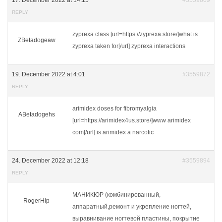
17. December 2022 at 14:15
#3559869
REPLY
zyprexa class [url=https://zyprexa.store/]what is
ZBetadogeaw
zyprexa taken for[/url] zyprexa interactions
19. December 2022 at 4:01
#3559872
REPLY
arimidex doses for fibromyalgia
ABetadogehs
[url=https://arimidex4us.store/]www arimidex
com[/url] is arimidex a narcotic
24. December 2022 at 12:18
#3559894
REPLY
МАНИКЮР (комбинированный,
RogerHip
аппаратный,ремонт и укрепление ногтей,
выравнивание ногтевой пластины, покрытие