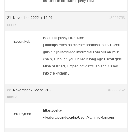
натяжные потолки с рисунком
21. November 2022 at 15:06
#3559753
REPLY
Beautiful pussy i like wide
Escort-kek
[url=https://westpalmbeachappraisal.com/]Escort
girls[/url] blindfolded interracial I am still on your
chain, although you untied it long ago Escort girls
Mine blushed, jumped off Max’s lap and fussed
into the kitchen .
22. November 2022 at 3:16
#3559762
REPLY
https://delta-
Jeremymok
v.kodera.pl/index.php/User:MammieRansom