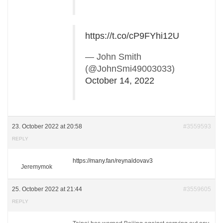
https://t.co/cP9FYhi12U
— John Smith
(@JohnSmi49003033)
October 14, 2022
23. October 2022 at 20:58
#3559593
REPLY
https://many.fan/reynaldovav3
Jeremymok
25. October 2022 at 21:44
#3559605
REPLY