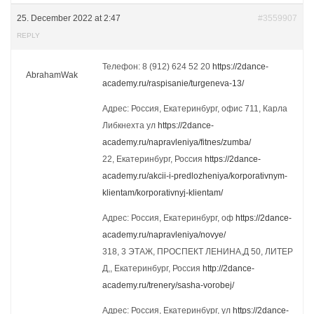
25. December 2022 at 2:47
#3559907
REPLY
Телефон: 8 (912) 624 52 20
https://2dance-
AbrahamWak
academy.ru/raspisanie/turgeneva-13/
Адрес: Россия, Екатеринбург, офис 711, Карла
Либкнехта ул
https://2dance-
academy.ru/napravleniya/fitnes/zumba/
22, Екатеринбург, Россия
https://2dance-
academy.ru/akcii-i-predlozheniya/korporativnym-
klientam/korporativnyj-klientam/
Адрес: Россия, Екатеринбург, оф
https://2dance-
academy.ru/napravleniya/novye/
318, 3 ЭТАЖ, ПРОСПЕКТ ЛЕНИНА,Д 50, ЛИТЕР
Д,, Екатеринбург, Россия
http://2dance-
academy.ru/trenery/sasha-vorobej/
Адрес: Россия, Екатеринбург, ул
https://2dance-