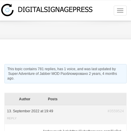
Toggl
navig
This topic contains 781 replies, has 1 voice, and was last updated by
Super Adventure of Jabber MOD Разблокировано
2 years, 4 months
ago
.
Author
Posts
13. September 2022 at 19:49
#3559524
REPLY