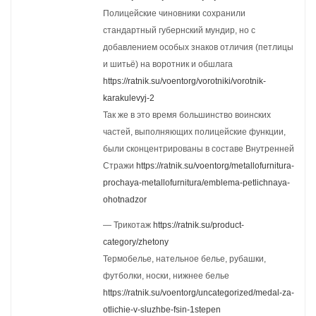
Полицейские чиновники сохранили
стандартный губернский мундир, но с
добавлением особых знаков отличия (петлицы
и шитьё) на воротник и обшлага
https://ratnik.su/voentorg/vorotniki/vorotnik-
karakulevyj-2
Так же в это время большинство воинских
частей, выполняющих полицейские функции,
были сконцентрированы в составе Внутренней
Стражи
https://ratnik.su/voentorg/metallofurnitura-
prochaya-metallofurnitura/emblema-petlichnaya-
ohotnadzor
— Трикотаж
https://ratnik.su/product-
category/zhetony
Термобелье, нательное белье, рубашки,
футболки, носки, нижнее белье
https://ratnik.su/voentorg/uncategorized/medal-za-
otlichie-v-sluzhbe-fsin-1stepen