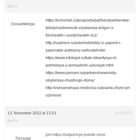
REPLY
https://echochel.ru/programs/partners/partnerskie-
DonaldWorgo
teksty/osobennosti-vzyskaniya-dolgov-s-
fizicheskih-i-yuridicheskih-licz/
http://roadnice.ru/avto/mototsikly-iz-yaponii-i-
yaponskie-auktsiony-selhoztehniki/
https://www.infolegal.ru/kak-izbavitysya-ot-
pohmelyya-v-domashnih-usloviyah.html
https://www.panram.ru/partners/news/vidy-
otopleniya-chastnogo-doma/
http://vsenarodnaya-medicina.ru/pravila-zhizni-pri-
ozhirenii/
13. November 2022 at 13:23
#3559707
REPLY
[url=https://natjazhnye-potolki-cena-
Потолок