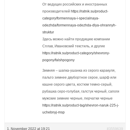
От ведущих российских и иностранных
производителей
https://ratnik.su/product-
category/formennaya-i-specialnaya-
odezhda/formennaya-odezhda-dlya-ohrannyh-
struktur
Здесь можно найти продукцию компании
Сплав, Ивановский текстиль, и другие
https://ratnik.su/product-category/shevrony-
pogony/falshpogony
Зимняя – шапка-ушанка из серого каракуля,
пальто зимнее двубортное серое, шарф или
кашне серого цвета, костюм темно-серый,
рубашка серо-голубая, галстук черный, сапоги
мужские зимние черные, перчатки черные
https://ratnik.su/product-tag/shevron-naruk-225-j-
uchebnyj-msp
1. November 2022 at 19:21
#3559639