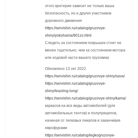
этого критерия зависит не только ваша
безопасность, но и других участников
дорожного движения
https://servishin.ru/catalog/gruzovye-
shiny/yokohama/901zs.html
Следить за состоянием покрышек стоит не
менее тщательно, чем за состоянием мотора
или ходовой части вашего грузовика
Обновлено 13 окт 2022
https://servishin.ru/catalog/gruzovye-shiny/sava/
https://servishin.ru/catalog/gruzovye-
shiny/leaoling-long/
https://servishin.ru/catalog/gruzovye-shiny/kama/
каркасов на все виды автомобилей (для
автомобильных тентов) и полуприцепов,
начиная от легковых пикапов и заканчивая
еврофурами
https://servishin.ru/catalog/legkogruzovye-