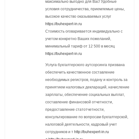
максимально выгодно для Вас! Удобные
условия сотрудничества, приемлемые цены,
высокое качество оказываемых услуг
https://buhexpert-in.ru
Стоимость оговаривается индивидуально с
учетом конкретно Ваших пожеланий,
минимальный тариф от 12 500 в месяц
https://buhexpert-in.ru
Услуга бухгалтерского аутсорсинга призвана
обеспечить качественное составление
необходимых регистров, подачу и контроль за
принятием налоговых деклараций, начисление
зарплаты, обеспечение социальных выплат,
составление финансовой отчетности,
предоставление статотчетности,
консультирование по вопросам бухгалтерской,
налоговой деятельности, кадровый учет
сотрудников и т
http://buhexpert-in.ru