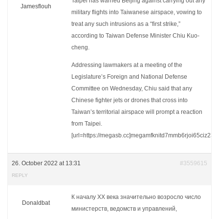
Taipei has warned Beijing against carrying out any
Jamesflouh
military flights into Taiwanese airspace, vowing to
treat any such intrusions as a “first strike,”
according to Taiwan Defense Minister Chiu Kuo-
cheng.
Addressing lawmakers at a meeting of the
Legislature’s Foreign and National Defense
Committee on Wednesday, Chiu said that any
Chinese fighter jets or drones that cross into
Taiwan’s territorial airspace will prompt a reaction
from Taipei.
[url=https://megasb.cc]megamfknitd7mmb6rjoi65ciz23zk
26. October 2022 at 13:31
#3559615
REPLY
К началу XX века значительно возросло число
Donaldbat
министерств, ведомств и управлений,