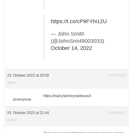
https://t.co/cP9FYhi12U
— John Smith
(@JohnSmi49003033)
October 14, 2022
23. October 2022 at 20:58
#3559593
REPLY
https://many.fan/reynaldovav3
Jeremymok
25. October 2022 at 21:44
#3559605
REPLY