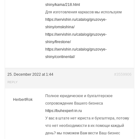
shiny/kama/218.html
Для изготовления каркасов мы используем
https://servishin.ru/catalog/gruzovye-
shiny/omskshina/
https://servishin.ru/catalog/gruzovye-
shiny/firestone/
https://servishin.ru/catalog/gruzovye-
shiny/continental/
25. December 2022 at 1:44
#3559906
REPLY
Полное юридическое и бухгалтерское
HerbertRok
сопровождение Вашего бизнеса
https://buhexpert-in.ru
У вас в штате нет юриста и бухгалтера, потому
что нет необходимости в их помощи каждый
день? мы поможем Вам вести Ваш бизнес