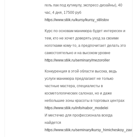
гель лак под кутикулу, экспресс-дизайны), 40
час, 4 дня, 17500 руб
https://www.stiik.ru/kursy/kursy_stilistov
Курс по основам маникюра будет интересен и
тем, кто не хочет доверять уход за своими
ноготками кому-то, а предпочитает делать это
самостоятельно и на высоком уровне
https://www.stiik.ru/seminary/mezoroller
Конкуренция в этой области высока, ведь
услуги маникюра предлагают не только
частные мастера, специалисты в
косметологических салонах, но и даже
небольшие зоны красоты в торговых центрах
https://www.stiik.ru/info/nabor_modelei
И местечко для профессионала всегда
найдется
https://www.stiik.ru/seminary/kursy_himicheskoy_zavivk