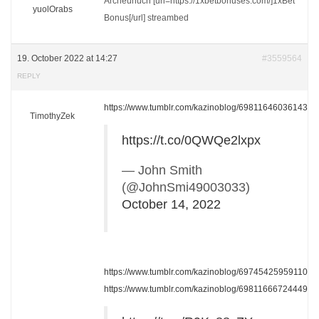
Archeunuch [url=https://1xbetbonuses.com/]1xBet
yuolOrabs
Bonus[/url] streambed
19. October 2022 at 14:27
#3559564
REPLY
https://www.tumblr.com/kazinoblog/6981164603614330
TimothyZek
https://t.co/0QWQe2lxpx
— John Smith
(@JohnSmi49003033)
October 14, 2022
https://www.tumblr.com/kazinoblog/6974542595911024
https://www.tumblr.com/kazinoblog/6981166672444948