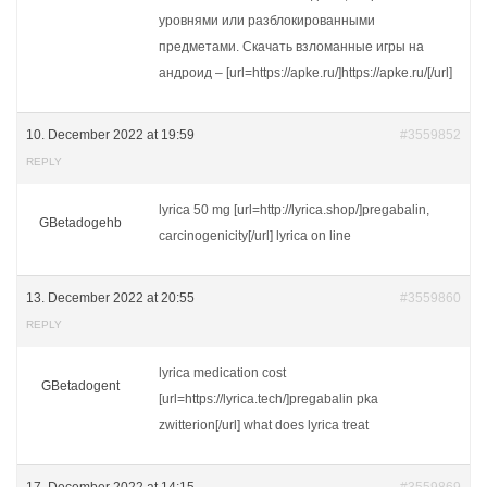
уровнями или разблокированными
предметами. Скачать взломанные игры на
андроид – [url=https://apke.ru/]https://apke.ru/[/url]
10. December 2022 at 19:59
#3559852
REPLY
lyrica 50 mg [url=http://lyrica.shop/]pregabalin,
GBetadogehb
carcinogenicity[/url] lyrica on line
13. December 2022 at 20:55
#3559860
REPLY
lyrica medication cost
GBetadogent
[url=https://lyrica.tech/]pregabalin pka
zwitterion[/url] what does lyrica treat