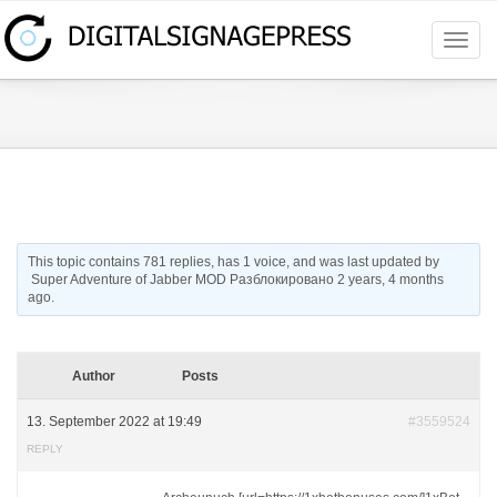
Toggl
navig
This topic contains 781 replies, has 1 voice, and was last updated by
Super Adventure of Jabber MOD Разблокировано
2 years, 4 months
ago
.
Author
Posts
13. September 2022 at 19:49
#3559524
REPLY