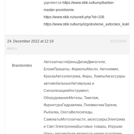
уделяется
https://www.stiik.ru/kursy/barber-
master-povishenie
https://www.stiik.ru/soveti.php?id=106
https://www.stiik.ru/kursy/izgotovlenie_avtorskoi_kukli
24. December 2022 at 12:19
#3559895
REPLY
АвтозапчастиШиныДискиДвигатели,
Brandondes
БлокиПрицепы, ФаркопыМасло, Автохимия,
КраскаАвтоэлектрика, Фары, ЛампыАксессуары
автомобильныеАвтомузыка и
СигнализацииИнструмент,
ОборудованиеМетизы, Такелаж,
ФурнитураГидравлика, ПневматикаТуризм,
Рыбалка, ОхотаВелосипеды,
СамокатыМотозапчасти, аксессуарыЭлектрика
и СветЭлектроникаБытовые товары, Игрушки
Шины автомобиля являются неким подобием