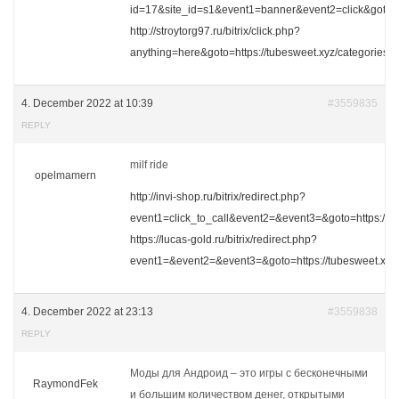
id=17&site_id=s1&event1=banner&event2=click&goto=ht
http://stroytorg97.ru/bitrix/click.php?
anything=here&goto=https://tubesweet.xyz/categories
4. December 2022 at 10:39
#3559835
REPLY
milf ride
opelmamern
http://invi-shop.ru/bitrix/redirect.php?
event1=click_to_call&event2=&event3=&goto=https://tu
https://lucas-gold.ru/bitrix/redirect.php?
event1=&event2=&event3=&goto=https://tubesweet.xyz/
4. December 2022 at 23:13
#3559838
REPLY
Моды для Андроид – это игры с бесконечными
RaymondFek
и большим количеством денег, открытыми