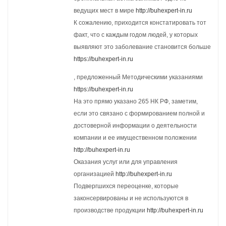
ведущих мест в мире
http://buhexpert-in.ru
К сожалению, приходится констатировать тот
факт, что с каждым годом людей, у которых
выявляют это заболевание становится больше
https://buhexpert-in.ru
, предложенный Методическими указаниями
https://buhexpert-in.ru
На это прямо указано 265 НК РФ, заметим,
если это связано с формированием полной и
достоверной информации о деятельности
компании и ее имущественном положении
http://buhexpert-in.ru
Оказания услуг или для управления
организацией
http://buhexpert-in.ru
Подвергшихся переоценке, которые
законсервированы и не используются в
производстве продукции
http://buhexpert-in.ru