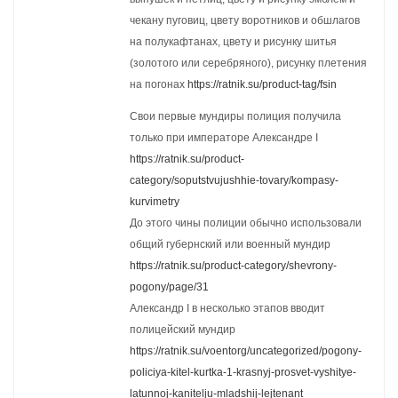
чекану пуговиц, цвету воротников и обшлагов
на полукафтанах, цвету и рисунку шитья
(золотого или серебряного), рисунку плетения
на погонах
https://ratnik.su/product-tag/fsin
Свои первые мундиры полиция получила
только при императоре Александре I
https://ratnik.su/product-
category/soputstvujushhie-tovary/kompasy-
kurvimetry
До этого чины полиции обычно использовали
общий губернский или военный мундир
https://ratnik.su/product-category/shevrony-
pogony/page/31
Александр I в несколько этапов вводит
полицейский мундир
https://ratnik.su/voentorg/uncategorized/pogony-
policiya-kitel-kurtka-1-krasnyj-prosvet-vyshitye-
latunnoj-kanitelju-mladshij-lejtenant