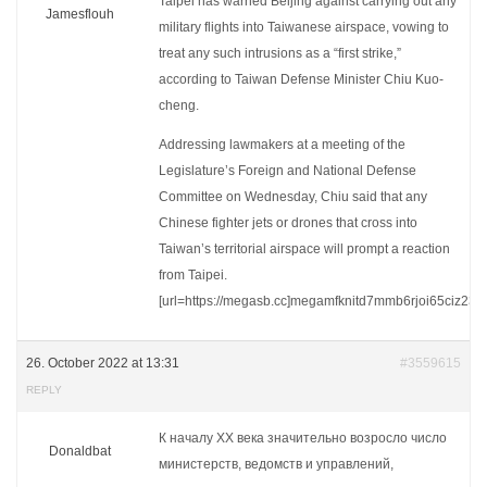
Taipei has warned Beijing against carrying out any
Jamesflouh
military flights into Taiwanese airspace, vowing to
treat any such intrusions as a “first strike,”
according to Taiwan Defense Minister Chiu Kuo-
cheng.
Addressing lawmakers at a meeting of the
Legislature’s Foreign and National Defense
Committee on Wednesday, Chiu said that any
Chinese fighter jets or drones that cross into
Taiwan’s territorial airspace will prompt a reaction
from Taipei.
[url=https://megasb.cc]megamfknitd7mmb6rjoi65ciz23zk
26. October 2022 at 13:31
#3559615
REPLY
К началу XX века значительно возросло число
Donaldbat
министерств, ведомств и управлений,