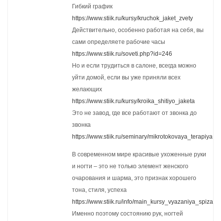
Гибкий график
https://www.stiik.ru/kursy/kruchok_jaket_zvety
Действительно, особенно работая на себя, вы
сами определяете рабочие часы
https://www.stiik.ru/soveti.php?id=246
Но и если трудиться в салоне, всегда можно
уйти домой, если вы уже приняли всех
желающих
https://www.stiik.ru/kursy/kroika_shitiyo_jaketa
Это не завод, где все работают от звонка до
звонка
https://www.stiik.ru/seminary/mikrotokovaya_terapiya
В современном мире красивые ухоженные руки
и ногти – это не только элемент женского
очарования и шарма, это признак хорошего
тона, стиля, успеха
https://www.stiik.ru/info/main_kursy_vyazaniya_spizami
Именно поэтому состоянию рук, ногтей