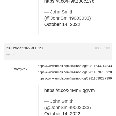
https://t.co/R9Kz88cZYc
— John Smith
(@JohnSmi49003033)
October 14, 2022
23. October 2022 at 15:23
#3559589
REPLY
https://www.tumblr.com/kazinoblog/6981164474734346
TimothyZek
https://www.tumblr.com/kazinoblog/6981167073692876
https://www.tumblr.com/kazinoblog/6981163822739619
https://t.co/x4MnEiqgVm
— John Smith
(@JohnSmi49003033)
October 14, 2022