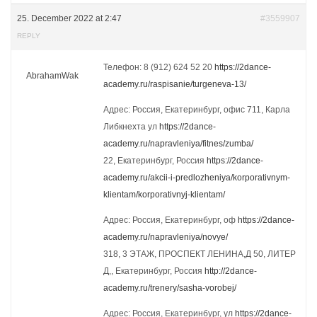
25. December 2022 at 2:47
#3559907
REPLY
Телефон: 8 (912) 624 52 20
https://2dance-
AbrahamWak
academy.ru/raspisanie/turgeneva-13/
Адрес: Россия, Екатеринбург, офис 711, Карла
Либкнехта ул
https://2dance-
academy.ru/napravleniya/fitnes/zumba/
22, Екатеринбург, Россия
https://2dance-
academy.ru/akcii-i-predlozheniya/korporativnym-
klientam/korporativnyj-klientam/
Адрес: Россия, Екатеринбург, оф
https://2dance-
academy.ru/napravleniya/novye/
318, 3 ЭТАЖ, ПРОСПЕКТ ЛЕНИНА,Д 50, ЛИТЕР
Д,, Екатеринбург, Россия
http://2dance-
academy.ru/trenery/sasha-vorobej/
Адрес: Россия, Екатеринбург, ул
https://2dance-