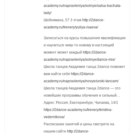
academy.ru/napravleniya/solnye/salsa-bachata-
lady/
Шейнкмана, 57 3 этаж
http://2dance-
academy.ru/trenery/yuliya-isaeva/
Записаться на курсы повышения квалификации
и научиться чему-то новому в настоящий
момент может каждый
https://2dance-
academy.ru/napravleniya/solnye/dance-mix/
Школа танцев Академия танца 2dance поможет
вам найти себя
https://2dance-
academy.ru/napravleniya/novye/uroki-tancam/
Школа танцев Академия танца 2dance — это
новейшие программы обучения и сильный…
Адрес: Россия, Екатеринбург, Чапаева, 14/1
https://2dance-academy.ru/trenery/kristina-
vedernikova/
Расписание занятий и цены смотрите на
нашем сайте
http://2dance-