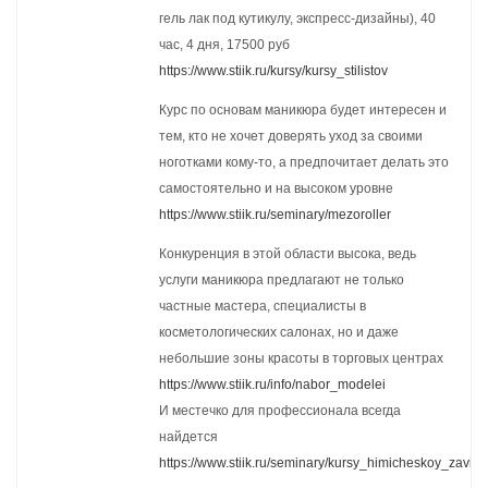
гель лак под кутикулу, экспресс-дизайны), 40
час, 4 дня, 17500 руб
https://www.stiik.ru/kursy/kursy_stilistov
Курс по основам маникюра будет интересен и
тем, кто не хочет доверять уход за своими
ноготками кому-то, а предпочитает делать это
самостоятельно и на высоком уровне
https://www.stiik.ru/seminary/mezoroller
Конкуренция в этой области высока, ведь
услуги маникюра предлагают не только
частные мастера, специалисты в
косметологических салонах, но и даже
небольшие зоны красоты в торговых центрах
https://www.stiik.ru/info/nabor_modelei
И местечко для профессионала всегда
найдется
https://www.stiik.ru/seminary/kursy_himicheskoy_zavivk