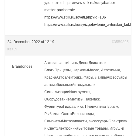
уделяется
https://www.stiik.ru/kursy/barber-
master-povishenie
https://www.stiik.ru/soveti.php?id=106
https://www.stiik.ru/kursy/izgotovlenie_avtorskoi_kukli
24. December 2022 at 12:19
#3559895
REPLY
АвтозапчастиШиныДискиДвигатели,
Brandondes
БлокиПрицепы, ФаркопыМасло, Автохимия,
КраскаАвтоэлектрика, Фары, ЛампыАксессуары
автомобильныеАвтомузыка и
СигнализацииИнструмент,
ОборудованиеМетизы, Такелаж,
ФурнитураГидравлика, ПневматикаТуризм,
Рыбалка, ОхотаВелосипеды,
СамокатыМотозапчасти, аксессуарыЭлектрика
и СветЭлектроникаБытовые товары, Игрушки
Шины автомобиля являются неким подобием