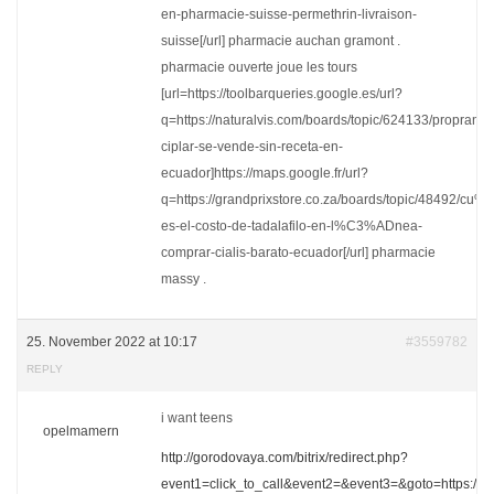
en-pharmacie-suisse-permethrin-livraison-
suisse[/url] pharmacie auchan gramont .
pharmacie ouverte joue les tours
[url=https://toolbarqueries.google.es/url?
q=https://naturalvis.com/boards/topic/624133/propranol
ciplar-se-vende-sin-receta-en-
ecuador]https://maps.google.fr/url?
q=https://grandprixstore.co.za/boards/topic/48492/cu
es-el-costo-de-tadalafilo-en-l%C3%ADnea-
comprar-cialis-barato-ecuador[/url] pharmacie
massy .
25. November 2022 at 10:17
#3559782
REPLY
i want teens
opelmamern
http://gorodovaya.com/bitrix/redirect.php?
event1=click_to_call&event2=&event3=&goto=https://tu