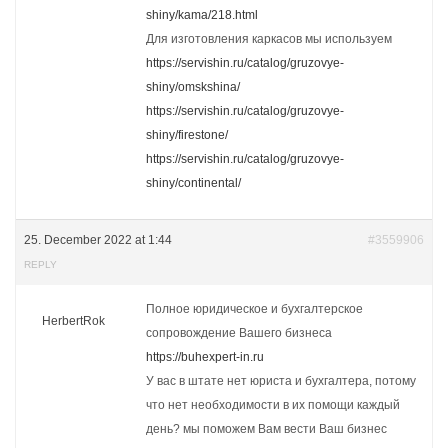
shiny/kama/218.html
Для изготовления каркасов мы используем
https://servishin.ru/catalog/gruzovye-
shiny/omskshina/
https://servishin.ru/catalog/gruzovye-
shiny/firestone/
https://servishin.ru/catalog/gruzovye-
shiny/continental/
25. December 2022 at 1:44
#3559906
REPLY
Полное юридическое и бухгалтерское
HerbertRok
сопровождение Вашего бизнеса
https://buhexpert-in.ru
У вас в штате нет юриста и бухгалтера, потому
что нет необходимости в их помощи каждый
день? мы поможем Вам вести Ваш бизнес