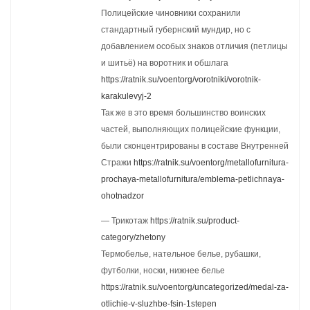
Полицейские чиновники сохранили
стандартный губернский мундир, но с
добавлением особых знаков отличия (петлицы
и шитьё) на воротник и обшлага
https://ratnik.su/voentorg/vorotniki/vorotnik-
karakulevyj-2
Так же в это время большинство воинских
частей, выполняющих полицейские функции,
были сконцентрированы в составе Внутренней
Стражи
https://ratnik.su/voentorg/metallofurnitura-
prochaya-metallofurnitura/emblema-petlichnaya-
ohotnadzor
— Трикотаж
https://ratnik.su/product-
category/zhetony
Термобелье, нательное белье, рубашки,
футболки, носки, нижнее белье
https://ratnik.su/voentorg/uncategorized/medal-za-
otlichie-v-sluzhbe-fsin-1stepen