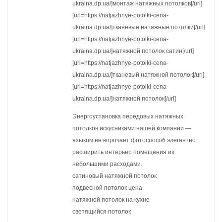
ukraina.dp.ua/]монтаж натяжных потолков[/url]
[url=https://natjazhnye-potolki-cena-
ukraina.dp.ua/]тканевые натяжные потолки[/url]
[url=https://natjazhnye-potolki-cena-
ukraina.dp.ua/]натяжной потолок сатин[/url]
[url=https://natjazhnye-potolki-cena-
ukraina.dp.ua/]тканевый натяжной потолок[/url]
[url=https://natjazhnye-potolki-cena-
ukraina.dp.ua/]натяжной потолок[/url]
Энергоустановка передовых натяжных
потолков искусниками нашей компании —
языком не ворочает фотоспособ элегантно
расширить интерьер помещения из
небольшими расходами.
сатиновый натяжной потолок
подвесной потолок цена
натяжной потолок на кухне
светящийся потолок