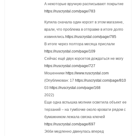
А некоторые вручную расписывают покрытие
https://ruscrystal.com/page/783
Купила сначала один корсет в этом магазине,
врали, что проблема в отправке в итоге долго
извинялись
https://ruscrystal.com/page/785
В итоге через полтора месяца прислали
https://ruscrystal.com/page/109
Сейчас ещё двух корсетов дождаться не могу
https://ruscrystal.com/page/727
Мошенники
https://www.ruscrystal.com
(Опубликован: 17
https://ruscrystal.com/page/810
03
https://ruscrystal.com/page/168
2022)
Еще одна вспышка молнии осветила объект ее
терзаний – на тумбочке около кровати рядом с
бумажником лежала связка ключей
https://ruscrystal.com/page/697
Эбби медленно двинулась вперед