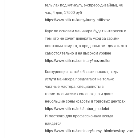
гель лак под кутикулу, экспресс-дизайны), 40
час, 4 дня, 17500 руб
https://www.stiik.ru/kursy/kursy_stilistov
Курс по основам маникюра будет интересен и
тем, кто не хочет доверять уход за своими
ноготками кому-то, а предпочитает делать это
самостоятельно и на высоком уровне
https://www.stiik.ru/seminary/mezoroller
Конкуренция в этой области высока, ведь
услуги маникюра предлагают не только
частные мастера, специалисты в
косметологических салонах, но и даже
небольшие зоны красоты в торговых центрах
https://www.stiik.ru/info/nabor_modelei
И местечко для профессионала всегда
найдется
https://www.stiik.ru/seminary/kursy_himicheskoy_zavivk