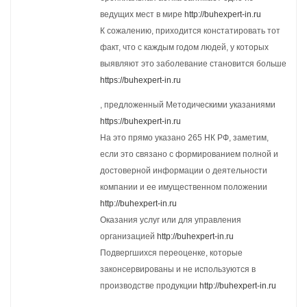
ведущих мест в мире
http://buhexpert-in.ru
К сожалению, приходится констатировать тот
факт, что с каждым годом людей, у которых
выявляют это заболевание становится больше
https://buhexpert-in.ru
, предложенный Методическими указаниями
https://buhexpert-in.ru
На это прямо указано 265 НК РФ, заметим,
если это связано с формированием полной и
достоверной информации о деятельности
компании и ее имущественном положении
http://buhexpert-in.ru
Оказания услуг или для управления
организацией
http://buhexpert-in.ru
Подвергшихся переоценке, которые
законсервированы и не используются в
производстве продукции
http://buhexpert-in.ru