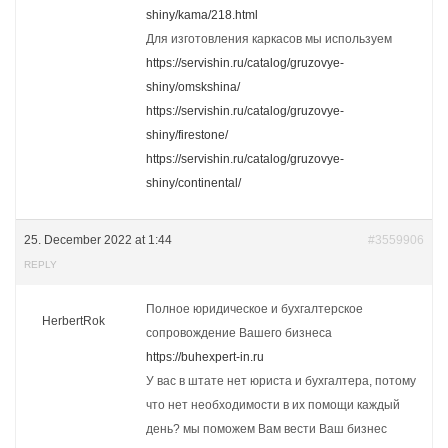
shiny/kama/218.html
Для изготовления каркасов мы используем
https://servishin.ru/catalog/gruzovye-
shiny/omskshina/
https://servishin.ru/catalog/gruzovye-
shiny/firestone/
https://servishin.ru/catalog/gruzovye-
shiny/continental/
25. December 2022 at 1:44
#3559906
REPLY
Полное юридическое и бухгалтерское
HerbertRok
сопровождение Вашего бизнеса
https://buhexpert-in.ru
У вас в штате нет юриста и бухгалтера, потому
что нет необходимости в их помощи каждый
день? мы поможем Вам вести Ваш бизнес