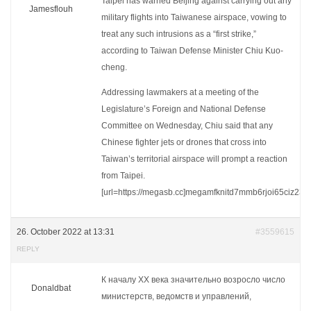
Taipei has warned Beijing against carrying out any
Jamesflouh
military flights into Taiwanese airspace, vowing to
treat any such intrusions as a “first strike,”
according to Taiwan Defense Minister Chiu Kuo-
cheng.
Addressing lawmakers at a meeting of the
Legislature’s Foreign and National Defense
Committee on Wednesday, Chiu said that any
Chinese fighter jets or drones that cross into
Taiwan’s territorial airspace will prompt a reaction
from Taipei.
[url=https://megasb.cc]megamfknitd7mmb6rjoi65ciz23zk
26. October 2022 at 13:31
#3559615
REPLY
К началу XX века значительно возросло число
Donaldbat
министерств, ведомств и управлений,