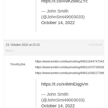
https://t.co/R9Kz88cZYc
— John Smith
(@JohnSmi49003033)
October 14, 2022
23. October 2022 at 15:23
#3559589
REPLY
https://www.tumblr.com/kazinoblog/6981164474734346
TimothyZek
https://www.tumblr.com/kazinoblog/6981167073692876
https://www.tumblr.com/kazinoblog/6981163822739619
https://t.co/x4MnEiqgVm
— John Smith
(@JohnSmi49003033)
October 14, 2022