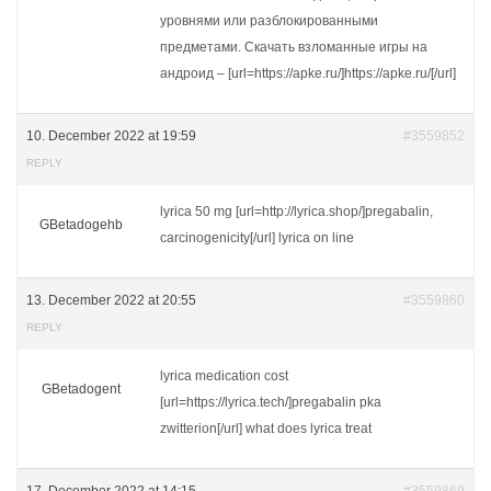
уровнями или разблокированными
предметами. Скачать взломанные игры на
андроид – [url=https://apke.ru/]https://apke.ru/[/url]
10. December 2022 at 19:59
#3559852
REPLY
lyrica 50 mg [url=http://lyrica.shop/]pregabalin,
GBetadogehb
carcinogenicity[/url] lyrica on line
13. December 2022 at 20:55
#3559860
REPLY
lyrica medication cost
GBetadogent
[url=https://lyrica.tech/]pregabalin pka
zwitterion[/url] what does lyrica treat