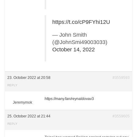
https://t.co/cP9FYhi12U
— John Smith
(@JohnSmi49003033)
October 14, 2022
23. October 2022 at 20:58
#3559593
REPLY
https://many.fan/reynaldovav3
Jeremymok
25. October 2022 at 21:44
#3559605
REPLY