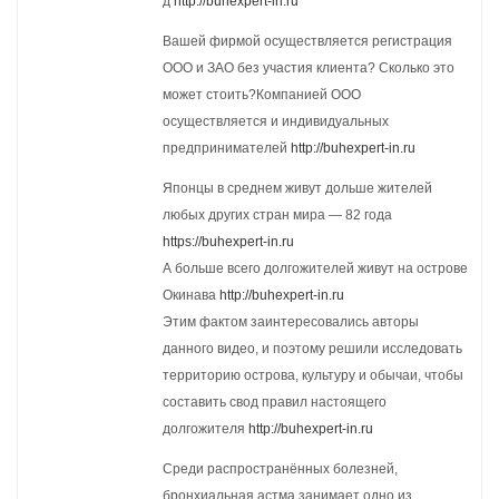
д
http://buhexpert-in.ru
Вашей фирмой осуществляется регистрация
ООО и ЗАО без участия клиента? Сколько это
может стоить?Компанией ООО
осуществляется и индивидуальных
предпринимателей
http://buhexpert-in.ru
Японцы в среднем живут дольше жителей
любых других стран мира — 82 года
https://buhexpert-in.ru
А больше всего долгожителей живут на острове
Окинава
http://buhexpert-in.ru
Этим фактом заинтересовались авторы
данного видео, и поэтому решили исследовать
территорию острова, культуру и обычаи, чтобы
составить свод правил настоящего
долгожителя
http://buhexpert-in.ru
Среди распространённых болезней,
бронхиальная астма занимает одно из