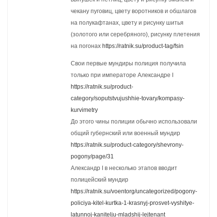
чекану пуговиц, цвету воротников и обшлагов
на полукафтанах, цвету и рисунку шитья
(золотого или серебряного), рисунку плетения
на погонах
https://ratnik.su/product-tag/fsin
Свои первые мундиры полиция получила
только при императоре Александре I
https://ratnik.su/product-
category/soputstvujushhie-tovary/kompasy-
kurvimetry
До этого чины полиции обычно использовали
общий губернский или военный мундир
https://ratnik.su/product-category/shevrony-
pogony/page/31
Александр I в несколько этапов вводит
полицейский мундир
https://ratnik.su/voentorg/uncategorized/pogony-
policiya-kitel-kurtka-1-krasnyj-prosvet-vyshitye-
latunnoj-kanitelju-mladshij-lejtenant