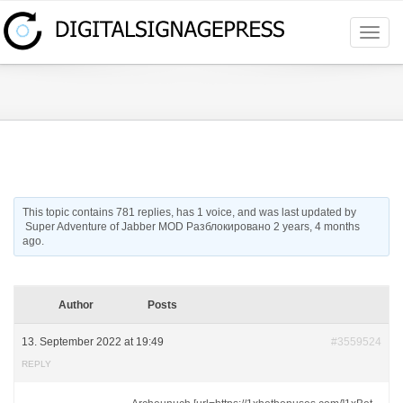
Toggl
navig
This topic contains 781 replies, has 1 voice, and was last updated by
Super Adventure of Jabber MOD Разблокировано
2 years, 4 months
ago
.
Author
Posts
13. September 2022 at 19:49
#3559524
REPLY