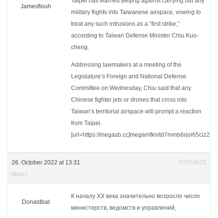
Taipei has warned Beijing against carrying out any
Jamesflouh
military flights into Taiwanese airspace, vowing to
treat any such intrusions as a “first strike,”
according to Taiwan Defense Minister Chiu Kuo-
cheng.
Addressing lawmakers at a meeting of the
Legislature’s Foreign and National Defense
Committee on Wednesday, Chiu said that any
Chinese fighter jets or drones that cross into
Taiwan’s territorial airspace will prompt a reaction
from Taipei.
[url=https://megasb.cc]megamfknitd7mmb6rjoi65ciz23zk
26. October 2022 at 13:31
#3559615
REPLY
К началу XX века значительно возросло число
Donaldbat
министерств, ведомств и управлений,