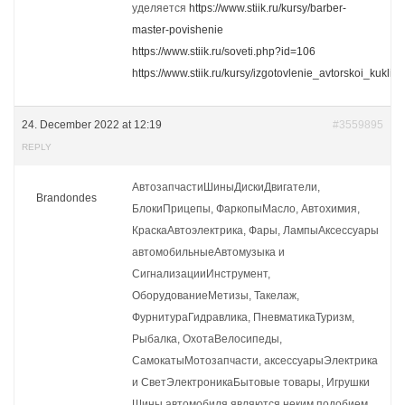
уделяется
https://www.stiik.ru/kursy/barber-
master-povishenie
https://www.stiik.ru/soveti.php?id=106
https://www.stiik.ru/kursy/izgotovlenie_avtorskoi_kukli
24. December 2022 at 12:19
#3559895
REPLY
АвтозапчастиШиныДискиДвигатели,
Brandondes
БлокиПрицепы, ФаркопыМасло, Автохимия,
КраскаАвтоэлектрика, Фары, ЛампыАксессуары
автомобильныеАвтомузыка и
СигнализацииИнструмент,
ОборудованиеМетизы, Такелаж,
ФурнитураГидравлика, ПневматикаТуризм,
Рыбалка, ОхотаВелосипеды,
СамокатыМотозапчасти, аксессуарыЭлектрика
и СветЭлектроникаБытовые товары, Игрушки
Шины автомобиля являются неким подобием