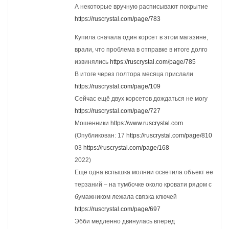
А некоторые вручную расписывают покрытие
https://ruscrystal.com/page/783
Купила сначала один корсет в этом магазине,
врали, что проблема в отправке в итоге долго
извинялись
https://ruscrystal.com/page/785
В итоге через полтора месяца прислали
https://ruscrystal.com/page/109
Сейчас ещё двух корсетов дождаться не могу
https://ruscrystal.com/page/727
Мошенники
https://www.ruscrystal.com
(Опубликован: 17
https://ruscrystal.com/page/810
03
https://ruscrystal.com/page/168
2022)
Еще одна вспышка молнии осветила объект ее
терзаний – на тумбочке около кровати рядом с
бумажником лежала связка ключей
https://ruscrystal.com/page/697
Эбби медленно двинулась вперед