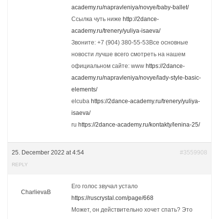
academy.ru/napravleniya/novye/baby-ballet/
Ссылка чуть ниже
http://2dance-
academy.ru/trenery/yuliya-isaeva/
Звоните: +7 (904) 380-55-53Все основные
новости лучше всего смотреть на нашем
официальном сайте: www
https://2dance-
academy.ru/napravleniya/novye/lady-style-basic-
elements/
elcuba
https://2dance-academy.ru/trenery/yuliya-
isaeva/
ru
https://2dance-academy.ru/kontakty/lenina-25/
25. December 2022 at 4:54
#3559908
REPLY
Его голос звучал устало
CharlievaB
https://ruscrystal.com/page/668
Может, он действительно хочет спать? Это