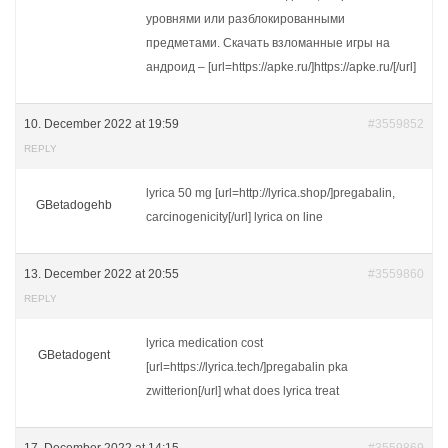
уровнями или разблокированными
предметами. Скачать взломанные игры на
андроид – [url=https://apke.ru/]https://apke.ru/[/url]
10. December 2022 at 19:59
#3559852
REPLY
lyrica 50 mg [url=http://lyrica.shop/]pregabalin,
GBetadogehb
carcinogenicity[/url] lyrica on line
13. December 2022 at 20:55
#3559860
REPLY
lyrica medication cost
GBetadogent
[url=https://lyrica.tech/]pregabalin pka
zwitterion[/url] what does lyrica treat