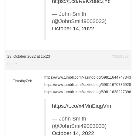
https://t.co/R9Kz88cZYc
— John Smith
(@JohnSmi49003033)
October 14, 2022
23. October 2022 at 15:23
#3559589
REPLY
https://www.tumblr.com/kazinoblog/6981164474734346
TimothyZek
https://www.tumblr.com/kazinoblog/6981167073692876
https://www.tumblr.com/kazinoblog/6981163822739619
https://t.co/x4MnEiqgVm
— John Smith
(@JohnSmi49003033)
October 14, 2022