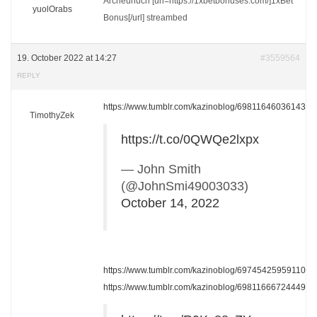
Archeunuch [url=https://1xbetbonuses.com/]1xBet
yuolOrabs
Bonus[/url] streambed
19. October 2022 at 14:27
#3559564
REPLY
https://www.tumblr.com/kazinoblog/6981164603614330
TimothyZek
https://t.co/0QWQe2lxpx
— John Smith
(@JohnSmi49003033)
October 14, 2022
https://www.tumblr.com/kazinoblog/6974542595911024
https://www.tumblr.com/kazinoblog/6981166672444948