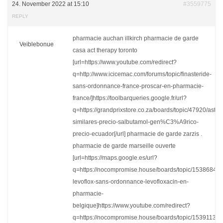
24. November 2022 at 15:10
#3559775
REPLY
pharmacie auchan illkirch pharmacie de garde
Veiblebonue
casa act therapy toronto
[url=https://www.youtube.com/redirect?
q=http://www.icicemac.com/forums/topic/finasteride-
sans-ordonnance-france-proscar-en-pharmacie-
france/]https://toolbarqueries.google.fr/url?
q=https://grandprixstore.co.za/boards/topic/47920/asthal
similares-precio-salbutamol-gen%C3%A9rico-
precio-ecuador[/url] pharmacie de garde zarzis .
pharmacie de garde marseille ouverte
[url=https://maps.google.es/url?
q=https://nocompromise.house/boards/topic/1538684/v
levoflox-sans-ordonnance-levofloxacin-en-
pharmacie-
belgique]https://www.youtube.com/redirect?
q=https://nocompromise.house/boards/topic/1539113/act