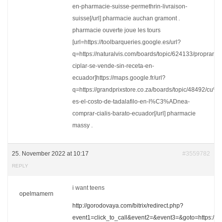
en-pharmacie-suisse-permethrin-livraison-
suisse[/url] pharmacie auchan gramont .
pharmacie ouverte joue les tours
[url=https://toolbarqueries.google.es/url?
q=https://naturalvis.com/boards/topic/624133/propranol
ciplar-se-vende-sin-receta-en-
ecuador]https://maps.google.fr/url?
q=https://grandprixstore.co.za/boards/topic/48492/cu
es-el-costo-de-tadalafilo-en-l%C3%ADnea-
comprar-cialis-barato-ecuador[/url] pharmacie
massy .
25. November 2022 at 10:17
#3559782
REPLY
i want teens
opelmamern
http://gorodovaya.com/bitrix/redirect.php?
event1=click_to_call&event2=&event3=&goto=https://tu