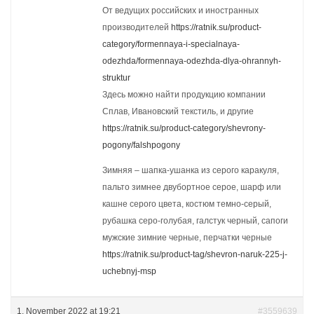
От ведущих российских и иностранных
производителей
https://ratnik.su/product-
category/formennaya-i-specialnaya-
odezhda/formennaya-odezhda-dlya-ohrannyh-
struktur
Здесь можно найти продукцию компании
Сплав, Ивановский текстиль, и другие
https://ratnik.su/product-category/shevrony-
pogony/falshpogony
Зимняя – шапка-ушанка из серого каракуля,
пальто зимнее двубортное серое, шарф или
кашне серого цвета, костюм темно-серый,
рубашка серо-голубая, галстук черный, сапоги
мужские зимние черные, перчатки черные
https://ratnik.su/product-tag/shevron-naruk-225-j-
uchebnyj-msp
1. November 2022 at 19:21
#3559639