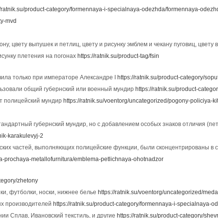
://ratnik.su/product-category/formennaya-i-specialnaya-odezhda/formennaya-odezh
ety-mvd
у, цвету выпушек и петлиц, цвету и рисунку эмблем и чекану пуговиц, цвету 
исунку плетения на погонах
https://ratnik.su/product-tag/fsin
ила только при императоре Александре I
https://ratnik.su/product-category/so
льзовали общий губернский или военный мундир
https://ratnik.su/product-cate
дит полицейский мундир
https://ratnik.su/voentorg/uncategorized/pogony-policiya-kit
андартный губернский мундир, но с добавлением особых знаков отличия (пет
tnik-karakulevyj-2
нских частей, выполняющих полицейские функции, были сконцентрированы в
tura-prochaya-metallofurnitura/emblema-petlichnaya-ohotnadzor
ategory/zhetony
ки, футболки, носки, нижнее белье
https://ratnik.su/voentorg/uncategorized/meda
ых производителей
https://ratnik.su/product-category/formennaya-i-specialnaya
ии Сплав, Ивановский текстиль, и другие
https://ratnik.su/product-category/sh