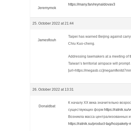
https://many.fan/reynaldovav3
Jeremymok
25. October 2022 at 21:44
Taipei has warned Beijing against carryi
Jamesflouh
Chiu Kuo-cheng.
Addressing lawmakers at a meeting of t
Taiwan’s territorial airspace will prompt
[url=https://megasb.cc]megamfknitd7mm
26. October 2022 at 13:31
К началу XX века значительно возро
Donaldbat
существующих форм
https://ratnik.su
Возникла масса централизованных и
https://ratnik.su/product-tag/hozpakety