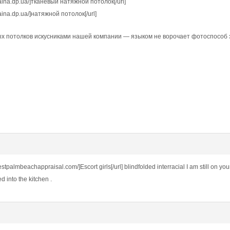
kraina.dp.ua/]тканевый натяжной потолок[/url]
raina.dp.ua/]натяжной потолок[/url]
х потолков искусниками нашей компании — языком не ворочает фотоспособ
westpalmbeachappraisal.com/]Escort girls[/url] blindfolded interracial I am still on yo
 into the kitchen .