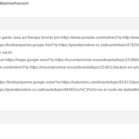
ser:MammieRansom
 garde casa act therapy toronto [url=https://www.youtube.com/redirect?q=http://w
tps://toolbarqueries.google.fr/url?q=https://grandprixstore.co.za/boards/topic/47
 zarzis .
url=https://maps.google.es/url?q=https://nocompromise.house/boards/topic/153868
e.com/redirect?q=https://nocompromise.house/boards/topic/1539113/acticin-en-phar
ttps://toolbarqueries.google.es/url?q=https://naturalvis.com/boards/topic/624133/pr
ttps://grandprixstore.co.za/boards/topic/48492/cu%C3%A1l-es-el-costo-de-tadalaf