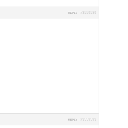
#3559589
REPLY
#3559593
REPLY