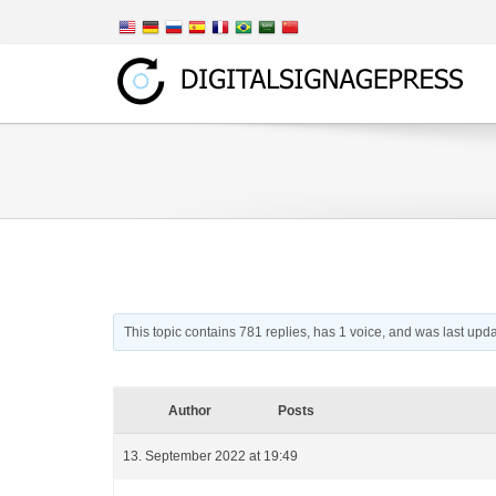
This topic contains 781 replies, has 1 voice, and was last
Author
Posts
13. September 2022 at 19:49