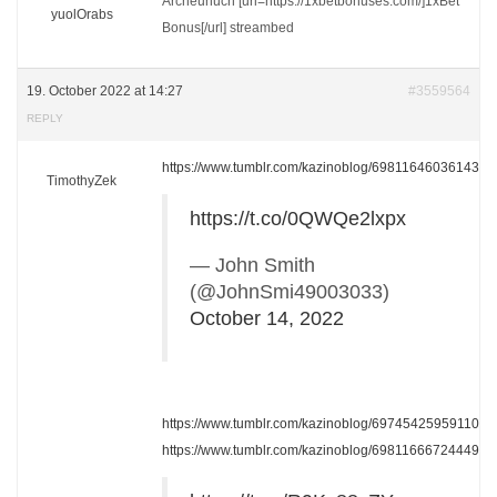
Archeunuch [url=https://1xbetbonuses.com/]1xBet
yuolOrabs
Bonus[/url] streambed
19. October 2022 at 14:27
#3559564
REPLY
https://www.tumblr.com/kazinoblog/6981164603614330
TimothyZek
https://t.co/0QWQe2lxpx
— John Smith
(@JohnSmi49003033)
October 14, 2022
https://www.tumblr.com/kazinoblog/6974542595911024
https://www.tumblr.com/kazinoblog/6981166672444948