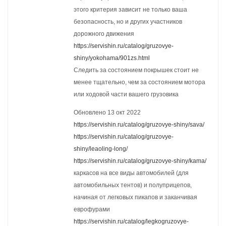
этого критерия зависит не только ваша
безопасность, но и других участников
дорожного движения
https://servishin.ru/catalog/gruzovye-
shiny/yokohama/901zs.html
Следить за состоянием покрышек стоит не
менее тщательно, чем за состоянием мотора
или ходовой части вашего грузовика
Обновлено 13 окт 2022
https://servishin.ru/catalog/gruzovye-shiny/sava/
https://servishin.ru/catalog/gruzovye-
shiny/leaoling-long/
https://servishin.ru/catalog/gruzovye-shiny/kama/
каркасов на все виды автомобилей (для
автомобильных тентов) и полуприцепов,
начиная от легковых пикапов и заканчивая
еврофурами
https://servishin.ru/catalog/legkogruzovye-