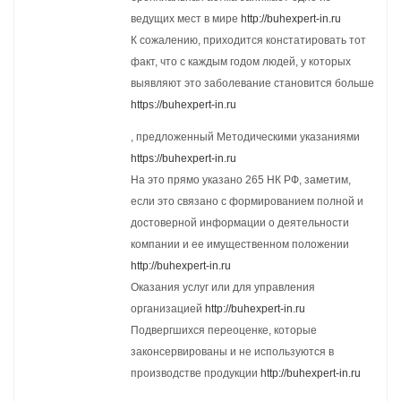
ведущих мест в мире
http://buhexpert-in.ru
К сожалению, приходится констатировать тот
факт, что с каждым годом людей, у которых
выявляют это заболевание становится больше
https://buhexpert-in.ru
, предложенный Методическими указаниями
https://buhexpert-in.ru
На это прямо указано 265 НК РФ, заметим,
если это связано с формированием полной и
достоверной информации о деятельности
компании и ее имущественном положении
http://buhexpert-in.ru
Оказания услуг или для управления
организацией
http://buhexpert-in.ru
Подвергшихся переоценке, которые
законсервированы и не используются в
производстве продукции
http://buhexpert-in.ru