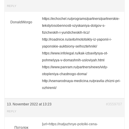
REPLY
https://echochel.ru/programs/partners/partnerskie-
DonaldWorgo
teksty/osobennosti-vzyskaniya-dolgov-s-
fizicheskih-i-yuridicheskih-licz/
http://roadnice.ru/avto/mototsikly-iz-yaponii-i-
yaponskie-auktsiony-selhoztehniki/
https://www.infolegal.ru/kak-izbavitysya-ot-
pohmelyya-v-domashnih-usloviyah.html
https://www.panram.ru/partners/news/vidy-
otopleniya-chastnogo-doma/
http://vsenarodnaya-medicina.ru/pravila-zhizni-pri-
ozhirenii/
13. November 2022 at 13:23
#3559707
REPLY
[url=https://natjazhnye-potolki-cena-
Потолок