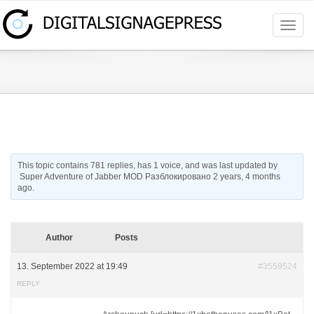
Toggl
navig
This topic contains 781 replies, has 1 voice, and was last updated by
Super Adventure of Jabber MOD Разблокировано
2 years, 4 months
ago
.
Author
Posts
13. September 2022 at 19:49
#3559524
REPLY