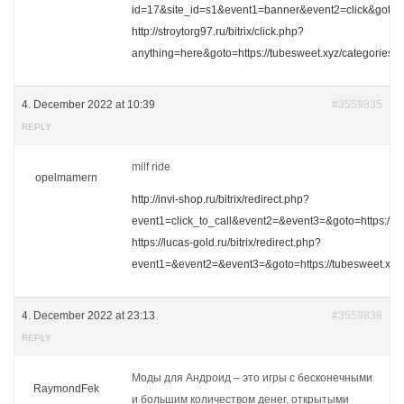
id=17&site_id=s1&event1=banner&event2=click&goto=ht
http://stroytorg97.ru/bitrix/click.php?
anything=here&goto=https://tubesweet.xyz/categories
4. December 2022 at 10:39
#3559835
REPLY
milf ride
opelmamern
http://invi-shop.ru/bitrix/redirect.php?
event1=click_to_call&event2=&event3=&goto=https://tu
https://lucas-gold.ru/bitrix/redirect.php?
event1=&event2=&event3=&goto=https://tubesweet.xyz/
4. December 2022 at 23:13
#3559838
REPLY
Моды для Андроид – это игры с бесконечными
RaymondFek
и большим количеством денег, открытыми