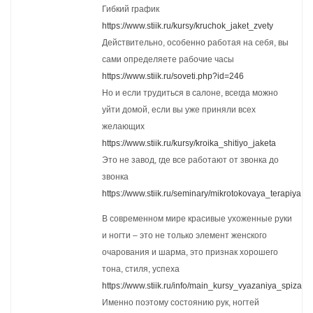
Гибкий график
https://www.stiik.ru/kursy/kruchok_jaket_zvety
Действительно, особенно работая на себя, вы
сами определяете рабочие часы
https://www.stiik.ru/soveti.php?id=246
Но и если трудиться в салоне, всегда можно
уйти домой, если вы уже приняли всех
желающих
https://www.stiik.ru/kursy/kroika_shitiyo_jaketa
Это не завод, где все работают от звонка до
звонка
https://www.stiik.ru/seminary/mikrotokovaya_terapiya
В современном мире красивые ухоженные руки
и ногти – это не только элемент женского
очарования и шарма, это признак хорошего
тона, стиля, успеха
https://www.stiik.ru/info/main_kursy_vyazaniya_spizami
Именно поэтому состоянию рук, ногтей