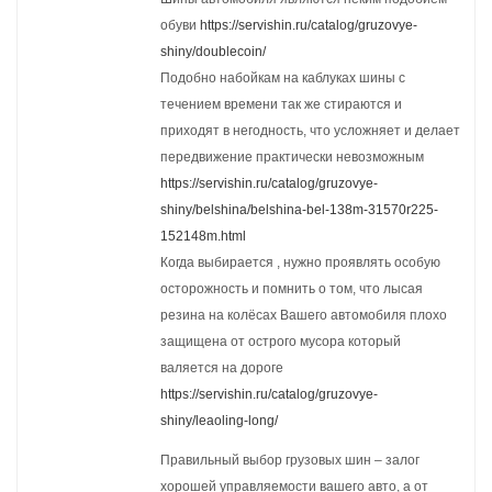
обуви
https://servishin.ru/catalog/gruzovye-
shiny/doublecoin/
Подобно набойкам на каблуках шины с
течением времени так же стираются и
приходят в негодность, что усложняет и делает
передвижение практически невозможным
https://servishin.ru/catalog/gruzovye-
shiny/belshina/belshina-bel-138m-31570r225-
152148m.html
Когда выбирается , нужно проявлять особую
осторожность и помнить о том, что лысая
резина на колёсах Вашего автомобиля плохо
защищена от острого мусора который
валяется на дороге
https://servishin.ru/catalog/gruzovye-
shiny/leaoling-long/
Правильный выбор грузовых шин – залог
хорошей управляемости вашего авто, а от