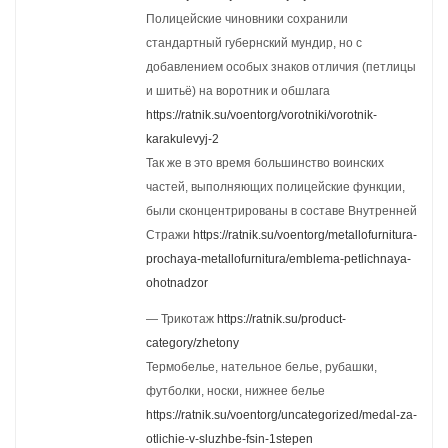
Полицейские чиновники сохранили
стандартный губернский мундир, но с
добавлением особых знаков отличия (петлицы
и шитьё) на воротник и обшлага
https://ratnik.su/voentorg/vorotniki/vorotnik-
karakulevyj-2
Так же в это время большинство воинских
частей, выполняющих полицейские функции,
были сконцентрированы в составе Внутренней
Стражи
https://ratnik.su/voentorg/metallofurnitura-
prochaya-metallofurnitura/emblema-petlichnaya-
ohotnadzor
— Трикотаж
https://ratnik.su/product-
category/zhetony
Термобелье, нательное белье, рубашки,
футболки, носки, нижнее белье
https://ratnik.su/voentorg/uncategorized/medal-za-
otlichie-v-sluzhbe-fsin-1stepen