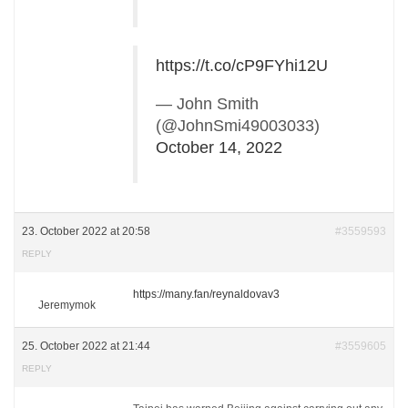
https://t.co/cP9FYhi12U
— John Smith
(@JohnSmi49003033)
October 14, 2022
23. October 2022 at 20:58
#3559593
REPLY
https://many.fan/reynaldovav3
Jeremymok
25. October 2022 at 21:44
#3559605
REPLY