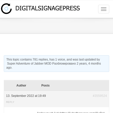
Toggl
navig
This topic contains 781 replies, has 1 voice, and was last updated by
Super Adventure of Jabber MOD Разблокировано
2 years, 4 months
ago
.
Author
Posts
13. September 2022 at 19:49
#3559524
REPLY