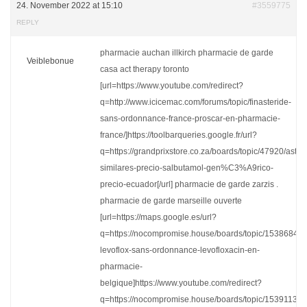
24. November 2022 at 15:10
#3559775
REPLY
pharmacie auchan illkirch pharmacie de garde
Veiblebonue
casa act therapy toronto
[url=https://www.youtube.com/redirect?
q=http://www.icicemac.com/forums/topic/finasteride-
sans-ordonnance-france-proscar-en-pharmacie-
france/]https://toolbarqueries.google.fr/url?
q=https://grandprixstore.co.za/boards/topic/47920/asthal
similares-precio-salbutamol-gen%C3%A9rico-
precio-ecuador[/url] pharmacie de garde zarzis .
pharmacie de garde marseille ouverte
[url=https://maps.google.es/url?
q=https://nocompromise.house/boards/topic/1538684/v
levoflox-sans-ordonnance-levofloxacin-en-
pharmacie-
belgique]https://www.youtube.com/redirect?
q=https://nocompromise.house/boards/topic/1539113/act