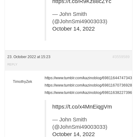
https://t.co/R9Kz88cZYc
— John Smith
(@JohnSmi49003033)
October 14, 2022
23. October 2022 at 15:23
#3559589
REPLY
https://www.tumblr.com/kazinoblog/6981164474734346
TimothyZek
https://www.tumblr.com/kazinoblog/6981167073692876
https://www.tumblr.com/kazinoblog/6981163822739619
https://t.co/x4MnEiqgVm
— John Smith
(@JohnSmi49003033)
October 14, 2022