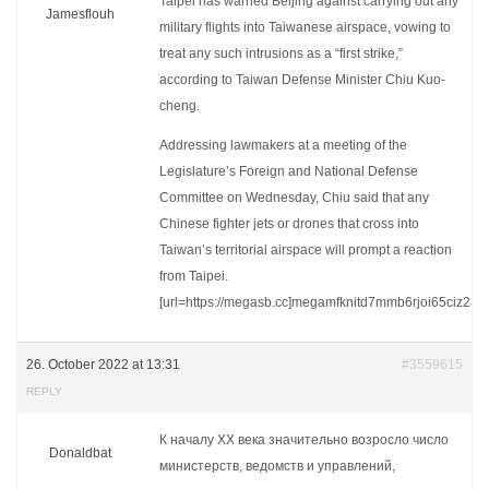
Taipei has warned Beijing against carrying out any
Jamesflouh
military flights into Taiwanese airspace, vowing to
treat any such intrusions as a “first strike,”
according to Taiwan Defense Minister Chiu Kuo-
cheng.
Addressing lawmakers at a meeting of the
Legislature’s Foreign and National Defense
Committee on Wednesday, Chiu said that any
Chinese fighter jets or drones that cross into
Taiwan’s territorial airspace will prompt a reaction
from Taipei.
[url=https://megasb.cc]megamfknitd7mmb6rjoi65ciz23zk
26. October 2022 at 13:31
#3559615
REPLY
К началу XX века значительно возросло число
Donaldbat
министерств, ведомств и управлений,