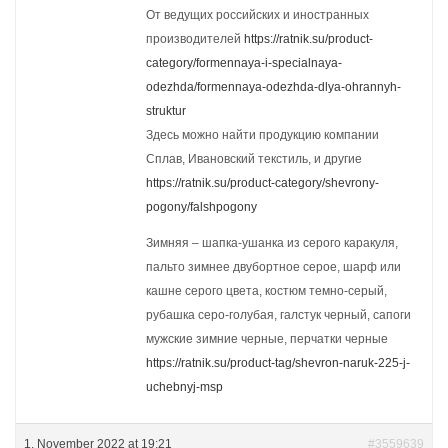
От ведущих российских и иностранных
производителей
https://ratnik.su/product-
category/formennaya-i-specialnaya-
odezhda/formennaya-odezhda-dlya-ohrannyh-
struktur
Здесь можно найти продукцию компании
Сплав, Ивановский текстиль, и другие
https://ratnik.su/product-category/shevrony-
pogony/falshpogony
Зимняя – шапка-ушанка из серого каракуля,
пальто зимнее двубортное серое, шарф или
кашне серого цвета, костюм темно-серый,
рубашка серо-голубая, галстук черный, сапоги
мужские зимние черные, перчатки черные
https://ratnik.su/product-tag/shevron-naruk-225-j-
uchebnyj-msp
1. November 2022 at 19:21
#3559639