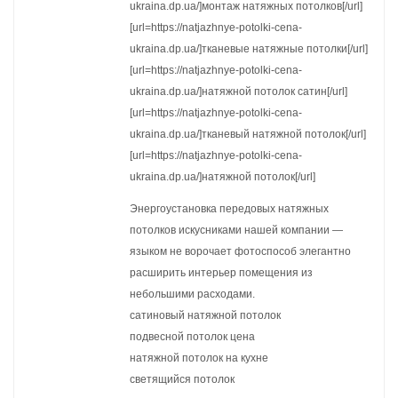
ukraina.dp.ua/]монтаж натяжных потолков[/url]
[url=https://natjazhnye-potolki-cena-
ukraina.dp.ua/]тканевые натяжные потолки[/url]
[url=https://natjazhnye-potolki-cena-
ukraina.dp.ua/]натяжной потолок сатин[/url]
[url=https://natjazhnye-potolki-cena-
ukraina.dp.ua/]тканевый натяжной потолок[/url]
[url=https://natjazhnye-potolki-cena-
ukraina.dp.ua/]натяжной потолок[/url]
Энергоустановка передовых натяжных
потолков искусниками нашей компании —
языком не ворочает фотоспособ элегантно
расширить интерьер помещения из
небольшими расходами.
сатиновый натяжной потолок
подвесной потолок цена
натяжной потолок на кухне
светящийся потолок