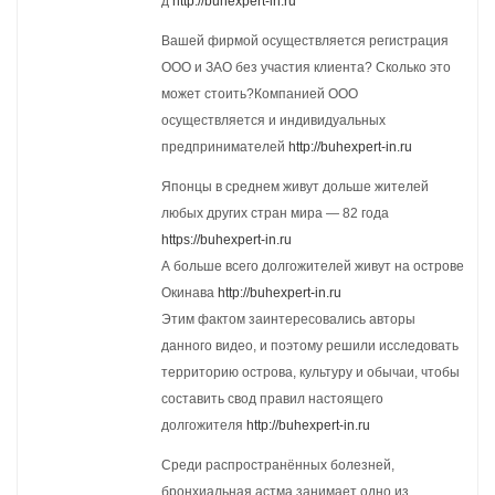
д
http://buhexpert-in.ru
Вашей фирмой осуществляется регистрация
ООО и ЗАО без участия клиента? Сколько это
может стоить?Компанией ООО
осуществляется и индивидуальных
предпринимателей
http://buhexpert-in.ru
Японцы в среднем живут дольше жителей
любых других стран мира — 82 года
https://buhexpert-in.ru
А больше всего долгожителей живут на острове
Окинава
http://buhexpert-in.ru
Этим фактом заинтересовались авторы
данного видео, и поэтому решили исследовать
территорию острова, культуру и обычаи, чтобы
составить свод правил настоящего
долгожителя
http://buhexpert-in.ru
Среди распространённых болезней,
бронхиальная астма занимает одно из