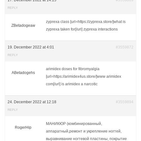
17. December 2022 at 14:15
#3559869
REPLY
zyprexa class [url=https://zyprexa.store/]what is
ZBetadogeaw
zyprexa taken for[/url] zyprexa interactions
19. December 2022 at 4:01
#3559872
REPLY
arimidex doses for fibromyalgia
ABetadogehs
[url=https://arimidex4us.store/]www arimidex
com[/url] is arimidex a narcotic
24. December 2022 at 12:18
#3559894
REPLY
МАНИКЮР (комбинированный,
RogerHip
аппаратный,ремонт и укрепление ногтей,
выравнивание ногтевой пластины, покрытие