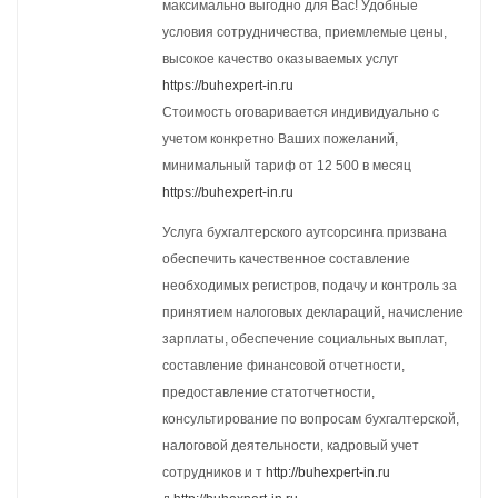
максимально выгодно для Вас! Удобные
условия сотрудничества, приемлемые цены,
высокое качество оказываемых услуг
https://buhexpert-in.ru
Стоимость оговаривается индивидуально с
учетом конкретно Ваших пожеланий,
минимальный тариф от 12 500 в месяц
https://buhexpert-in.ru
Услуга бухгалтерского аутсорсинга призвана
обеспечить качественное составление
необходимых регистров, подачу и контроль за
принятием налоговых деклараций, начисление
зарплаты, обеспечение социальных выплат,
составление финансовой отчетности,
предоставление статотчетности,
консультирование по вопросам бухгалтерской,
налоговой деятельности, кадровый учет
сотрудников и т
http://buhexpert-in.ru