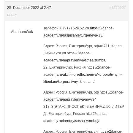
25. December 2022 at 2:47
#3559907
REPLY
Телефон: 8 (912) 624 52 20
https://2dance-
AbrahamWak
academy.ru/raspisanie/turgeneva-13/
Адрес: Россия, Екатеринбург, офис 711, Карла
Либкнехта ул
https://2dance-
academy.ru/napravleniya/fitnes/zumba/
22, Екатеринбург, Россия
https://2dance-
academy.ru/akcii-i-predlozheniya/korporativnym-
klientam/korporativnyj-klientam/
Адрес: Россия, Екатеринбург, оф
https://2dance-
academy.ru/napravleniya/novye/
318, 3 ЭТАЖ, ПРОСПЕКТ ЛЕНИНА,Д 50, ЛИТЕР
Д,, Екатеринбург, Россия
http://2dance-
academy.ru/trenery/sasha-vorobej/
Адрес: Россия, Екатеринбург, ул
https://2dance-