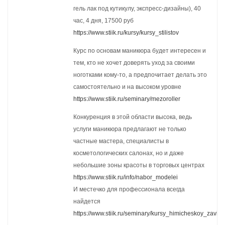
гель лак под кутикулу, экспресс-дизайны), 40
час, 4 дня, 17500 руб
https://www.stiik.ru/kursy/kursy_stilistov
Курс по основам маникюра будет интересен и
тем, кто не хочет доверять уход за своими
ноготками кому-то, а предпочитает делать это
самостоятельно и на высоком уровне
https://www.stiik.ru/seminary/mezoroller
Конкуренция в этой области высока, ведь
услуги маникюра предлагают не только
частные мастера, специалисты в
косметологических салонах, но и даже
небольшие зоны красоты в торговых центрах
https://www.stiik.ru/info/nabor_modelei
И местечко для профессионала всегда
найдется
https://www.stiik.ru/seminary/kursy_himicheskoy_zavivk