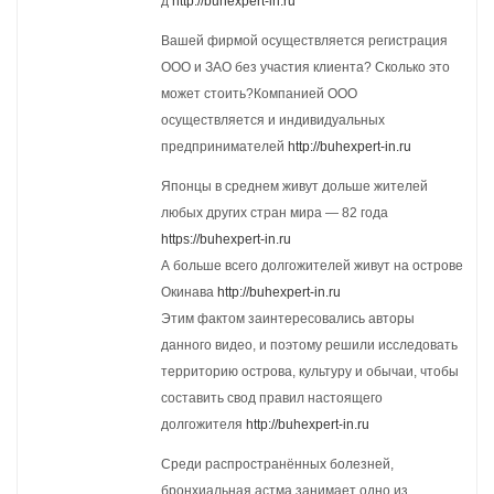
д
http://buhexpert-in.ru
Вашей фирмой осуществляется регистрация
ООО и ЗАО без участия клиента? Сколько это
может стоить?Компанией ООО
осуществляется и индивидуальных
предпринимателей
http://buhexpert-in.ru
Японцы в среднем живут дольше жителей
любых других стран мира — 82 года
https://buhexpert-in.ru
А больше всего долгожителей живут на острове
Окинава
http://buhexpert-in.ru
Этим фактом заинтересовались авторы
данного видео, и поэтому решили исследовать
территорию острова, культуру и обычаи, чтобы
составить свод правил настоящего
долгожителя
http://buhexpert-in.ru
Среди распространённых болезней,
бронхиальная астма занимает одно из