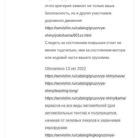
этого критерия зависит не только ваша
безопасность, но и других участников
дорожного движения
https://servishin.ru/catalog/gruzovye-
shiny/yokohama/901zs.html
Следить за состоянием покрышек стоит не
менее тщательно, чем за состоянием мотора
или ходовой части вашего грузовика
Обновлено 13 окт 2022
https://servishin.ru/catalog/gruzovye-shiny/sava/
https://servishin.ru/catalog/gruzovye-
shiny/leaoling-long/
https://servishin.ru/catalog/gruzovye-shiny/kama/
каркасов на все виды автомобилей (для
автомобильных тентов) и полуприцепов,
начиная от легковых пикапов и заканчивая
еврофурами
https://servishin.ru/catalog/legkogruzovye-