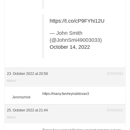
https://t.co/cP9FYhi12U
— John Smith
(@JohnSmi49003033)
October 14, 2022
23. October 2022 at 20:58
#3559593
REPLY
https://many.fan/reynaldovav3
Jeremymok
25. October 2022 at 21:44
#3559605
REPLY