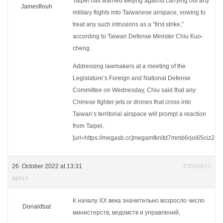
Taipei has warned Beijing against carrying out any
Jamesflouh
military flights into Taiwanese airspace, vowing to
treat any such intrusions as a “first strike,”
according to Taiwan Defense Minister Chiu Kuo-
cheng.
Addressing lawmakers at a meeting of the
Legislature’s Foreign and National Defense
Committee on Wednesday, Chiu said that any
Chinese fighter jets or drones that cross into
Taiwan’s territorial airspace will prompt a reaction
from Taipei.
[url=https://megasb.cc]megamfknitd7mmb6rjoi65ciz23zk
26. October 2022 at 13:31
#3559615
REPLY
К началу XX века значительно возросло число
Donaldbat
министерств, ведомств и управлений,