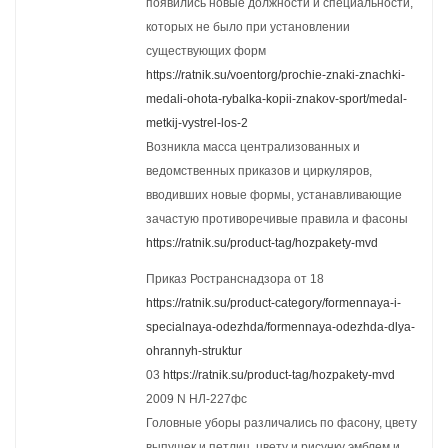
появились новые должности и специальности,
которых не было при установлении
существующих форм
https://ratnik.su/voentorg/prochie-znaki-znachki-
medali-ohota-rybalka-kopii-znakov-sport/medal-
metkij-vystrel-los-2
Возникла масса централизованных и
ведомственных приказов и циркуляров,
вводивших новые формы, устанавливающие
зачастую противоречивые правила и фасоны
https://ratnik.su/product-tag/hozpakety-mvd
Приказ Ространснадзора от 18
https://ratnik.su/product-category/formennaya-i-
specialnaya-odezhda/formennaya-odezhda-dlya-
ohrannyh-struktur
03
https://ratnik.su/product-tag/hozpakety-mvd
2009 N НЛ-227фс
Головные уборы различались по фасону, цвету
выпушек и петлиц, цвету и рисунку эмблем и