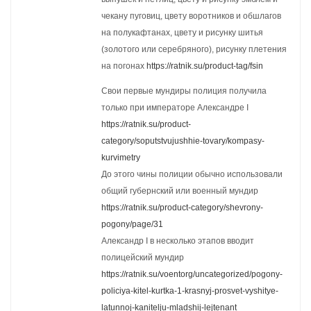
чекану пуговиц, цвету воротников и обшлагов
на полукафтанах, цвету и рисунку шитья
(золотого или серебряного), рисунку плетения
на погонах
https://ratnik.su/product-tag/fsin
Свои первые мундиры полиция получила
только при императоре Александре I
https://ratnik.su/product-
category/soputstvujushhie-tovary/kompasy-
kurvimetry
До этого чины полиции обычно использовали
общий губернский или военный мундир
https://ratnik.su/product-category/shevrony-
pogony/page/31
Александр I в несколько этапов вводит
полицейский мундир
https://ratnik.su/voentorg/uncategorized/pogony-
policiya-kitel-kurtka-1-krasnyj-prosvet-vyshitye-
latunnoj-kanitelju-mladshij-lejtenant