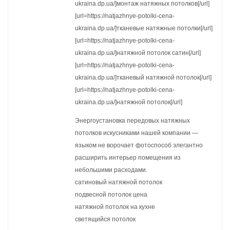
ukraina.dp.ua/]монтаж натяжных потолков[/url]
[url=https://natjazhnye-potolki-cena-
ukraina.dp.ua/]тканевые натяжные потолки[/url]
[url=https://natjazhnye-potolki-cena-
ukraina.dp.ua/]натяжной потолок сатин[/url]
[url=https://natjazhnye-potolki-cena-
ukraina.dp.ua/]тканевый натяжной потолок[/url]
[url=https://natjazhnye-potolki-cena-
ukraina.dp.ua/]натяжной потолок[/url]
Энергоустановка передовых натяжных
потолков искусниками нашей компании —
языком не ворочает фотоспособ элегантно
расширить интерьер помещения из
небольшими расходами.
сатиновый натяжной потолок
подвесной потолок цена
натяжной потолок на кухне
светящийся потолок