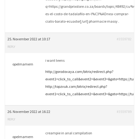
q=https://grandprixstore.co.za/boards/topic/48492/cu%C3
es-el-costo-de-tadalafilo-en-l%C3%ADnea-comprar-
cialis-barato-ecuador[/url] pharmacie massy .
25. November 2022 at 10:17
#3559782
REPLY
i want teens
opelmamern
http://gorodovaya.com/bitrix/redirect.php?
event1=click_to_call&event2=&event3=&goto=https://tubes
http://topzvuk.com/bitrix/redirect.php?
event1=click_to_call&event2=&event3=&goto=https://tubes
26. November 2022 at 16:22
#3559789
REPLY
creampie in anal compilation
opelmamern