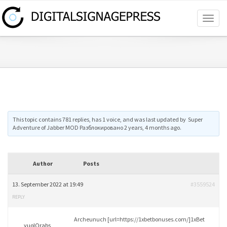
Toggl
naviga
This topic contains 781 replies, has 1 voice, and was last updated by Super
Adventure of Jabber MOD Разблокировано
2 years, 4 months ago
.
Author
Posts
13. September 2022 at 19:49
#3559524
REPLY
Archeunuch [url=https://1xbetbonuses.com/]1xBet
yuolOrabs