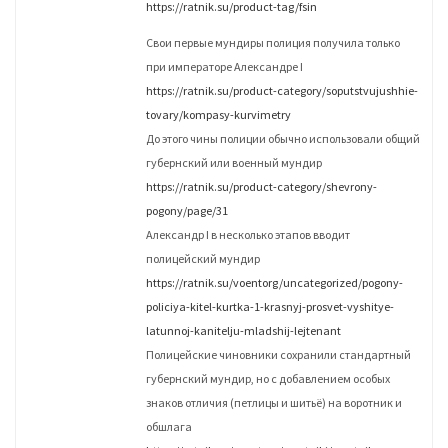
https://ratnik.su/product-tag/fsin
Свои первые мундиры полиция получила только
при императоре Александре I
https://ratnik.su/product-category/soputstvujushhie-
tovary/kompasy-kurvimetry
До этого чины полиции обычно использовали общий
губернский или военный мундир
https://ratnik.su/product-category/shevrony-
pogony/page/31
Александр I в несколько этапов вводит
полицейский мундир
https://ratnik.su/voentorg/uncategorized/pogony-
policiya-kitel-kurtka-1-krasnyj-prosvet-vyshitye-
latunnoj-kanitelju-mladshij-lejtenant
Полицейские чиновники сохранили стандартный
губернский мундир, но с добавлением особых
знаков отличия (петлицы и шитьё) на воротник и
обшлага