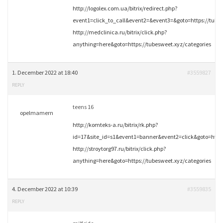
http://logolex.com.ua/bitrix/redirect.php?
event1=click_to_call&event2=&event3=&goto=https://tubes
http://medclinica.ru/bitrix/click.php?
anything=here&goto=https://tubesweet.xyz/categories
1. December 2022 at 18:40
#3559827
REPLY
teens 16
opelmamern
http://komteks-a.ru/bitrix/rk.php?
id=17&site_id=s1&event1=banner&event2=click&goto=https
http://stroytorg97.ru/bitrix/click.php?
anything=here&goto=https://tubesweet.xyz/categories
4. December 2022 at 10:39
#3559835
REPLY