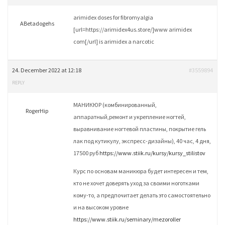
arimidex doses for fibromyalgia
ABetadogehs
[url=https://arimidex4us.store/]www arimidex
com[/url] is arimidex a narcotic
24. December 2022 at 12:18
#3559894
REPLY
МАНИКЮР (комбинированный,
RogerHip
аппаратный,ремонт и укрепление ногтей,
выравнивание ногтевой пластины, покрытие гель
лак под кутикулу, экспресс-дизайны), 40 час, 4 дня,
17500 руб
https://www.stiik.ru/kursy/kursy_stilistov
Курс по основам маникюра будет интересен и тем,
кто не хочет доверять уход за своими ноготками
кому-то, а предпочитает делать это самостоятельно
и на высоком уровне
https://www.stiik.ru/seminary/mezoroller