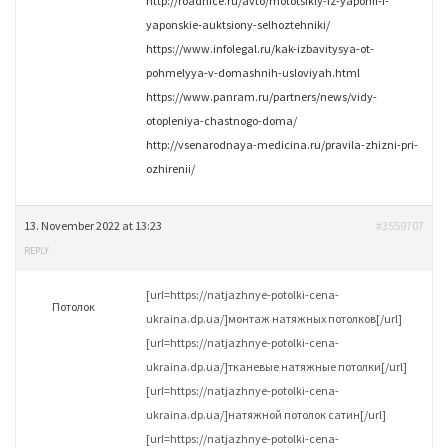
http://roadnice.ru/avto/mototsikly-iz-yaponii-i-
yaponskie-auktsiony-selhoztehniki/
https://www.infolegal.ru/kak-izbavitysya-ot-
pohmelyya-v-domashnih-usloviyah.html
https://www.panram.ru/partners/news/vidy-
otopleniya-chastnogo-doma/
http://vsenarodnaya-medicina.ru/pravila-zhizni-pri-
ozhirenii/
13. November 2022 at 13:23
#3559707
REPLY
[url=https://natjazhnye-potolki-cena-
Потолок
ukraina.dp.ua/]монтаж натяжных потолков[/url]
[url=https://natjazhnye-potolki-cena-
ukraina.dp.ua/]тканевые натяжные потолки[/url]
[url=https://natjazhnye-potolki-cena-
ukraina.dp.ua/]натяжной потолок сатин[/url]
[url=https://natjazhnye-potolki-cena-