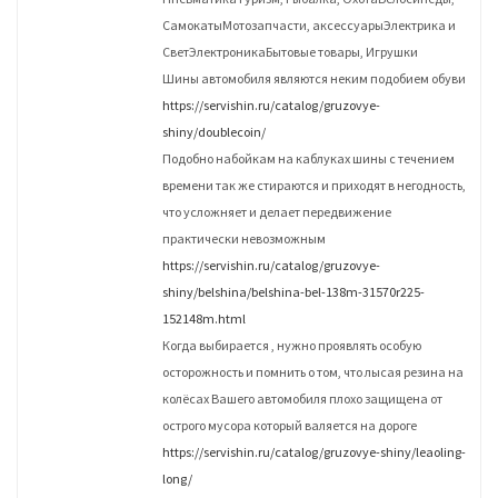
СамокатыМотозапчасти, аксессуарыЭлектрика и
СветЭлектроникаБытовые товары, Игрушки
Шины автомобиля являются неким подобием обуви
https://servishin.ru/catalog/gruzovye-
shiny/doublecoin/
Подобно набойкам на каблуках шины с течением
времени так же стираются и приходят в негодность,
что усложняет и делает передвижение
практически невозможным
https://servishin.ru/catalog/gruzovye-
shiny/belshina/belshina-bel-138m-31570r225-
152148m.html
Когда выбирается , нужно проявлять особую
осторожность и помнить о том, что лысая резина на
колёсах Вашего автомобиля плохо защищена от
острого мусора который валяется на дороге
https://servishin.ru/catalog/gruzovye-shiny/leaoling-
long/