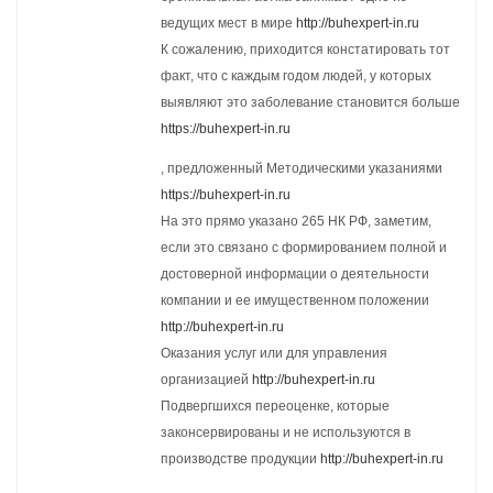
ведущих мест в мире
http://buhexpert-in.ru
К сожалению, приходится констатировать тот
факт, что с каждым годом людей, у которых
выявляют это заболевание становится больше
https://buhexpert-in.ru
, предложенный Методическими указаниями
https://buhexpert-in.ru
На это прямо указано 265 НК РФ, заметим,
если это связано с формированием полной и
достоверной информации о деятельности
компании и ее имущественном положении
http://buhexpert-in.ru
Оказания услуг или для управления
организацией
http://buhexpert-in.ru
Подвергшихся переоценке, которые
законсервированы и не используются в
производстве продукции
http://buhexpert-in.ru