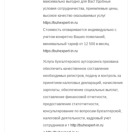
максимально выгодно для Вас! Удобные
условия сотрудничества, приемлемые цены,
высокое качество оказываемых услуг
https://buhexpert-in.ru
Стоимость оговаривается индивидуально с
учетом конкретно Ваших пожеланий,
минимальный тариф от 12 500 в месяц
https://buhexpert-in.ru
Услуга бухгалтерского аутсорсинга призвана
обеспечить качественное составление
необходимых регистров, подачу и контроль за
принятием налоговых деклараций, начисление
зарплаты, обеспечение социальных выплат,
составление финансовой отчетности,
предоставление статотчетности,
консультирование по вопросам бухгалтерской,
налоговой деятельности, кадровый учет
сотрудников и т
http://buhexpert-in.ru