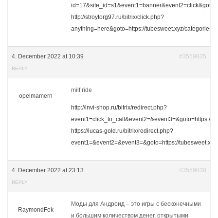
id=17&site_id=s1&event1=banner&event2=click&goto=ht
http://stroytorg97.ru/bitrix/click.php?
anything=here&goto=https://tubesweet.xyz/categories
4. December 2022 at 10:39
#3559835
REPLY
milf ride
opelmamern
http://invi-shop.ru/bitrix/redirect.php?
event1=click_to_call&event2=&event3=&goto=https://tu
https://lucas-gold.ru/bitrix/redirect.php?
event1=&event2=&event3=&goto=https://tubesweet.xyz/
4. December 2022 at 23:13
#3559838
REPLY
Моды для Андроид – это игры с бесконечными
RaymondFek
и большим количеством денег, открытыми