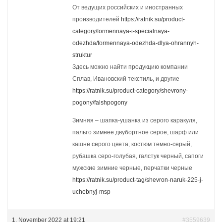
От ведущих российских и иностранных
производителей
https://ratnik.su/product-
category/formennaya-i-specialnaya-
odezhda/formennaya-odezhda-dlya-ohrannyh-
struktur
Здесь можно найти продукцию компании
Сплав, Ивановский текстиль, и другие
https://ratnik.su/product-category/shevrony-
pogony/falshpogony
Зимняя – шапка-ушанка из серого каракуля,
пальто зимнее двубортное серое, шарф или
кашне серого цвета, костюм темно-серый,
рубашка серо-голубая, галстук черный, сапоги
мужские зимние черные, перчатки черные
https://ratnik.su/product-tag/shevron-naruk-225-j-
uchebnyj-msp
1. November 2022 at 19:21
#3559639