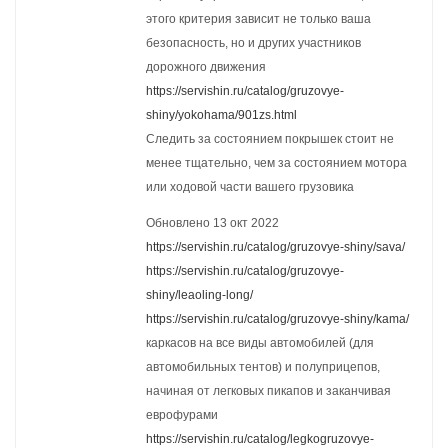
этого критерия зависит не только ваша
безопасность, но и других участников
дорожного движения
https://servishin.ru/catalog/gruzovye-
shiny/yokohama/901zs.html
Следить за состоянием покрышек стоит не
менее тщательно, чем за состоянием мотора
или ходовой части вашего грузовика
Обновлено 13 окт 2022
https://servishin.ru/catalog/gruzovye-shiny/sava/
https://servishin.ru/catalog/gruzovye-
shiny/leaoling-long/
https://servishin.ru/catalog/gruzovye-shiny/kama/
каркасов на все виды автомобилей (для
автомобильных тентов) и полуприцепов,
начиная от легковых пикапов и заканчивая
еврофурами
https://servishin.ru/catalog/legkogruzovye-