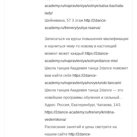
academy.ru/napravleniya/solnye/salsa-bachata-
lady/
Шейнкмана, 57 3 этаж
http://2dance-
academy.ru/trenery/yuliya-isaeva/
Записаться на курсы повышения квалификации
и научиться чему-то новому в настоящий
момент может каждый
https://2dance-
academy.ru/napravleniya/solnye/dance-mix/
Школа танцев Академия танца 2dance поможет
вам найти себя
https://2dance-
academy.ru/napravleniya/novye/uroki-tancam/
Школа танцев Академия танца 2dance — это
новейшие программы обучения и сильный…
Адрес: Россия, Екатеринбург, Чапаева, 14/1
https://2dance-academy.ru/trenery/kristina-
vedernikova/
Расписание занятий и цены смотрите на
нашем сайте
http://2dance-