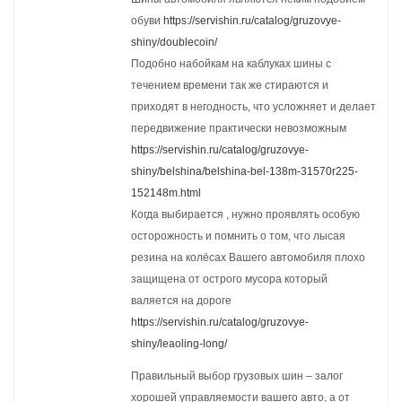
обуви
https://servishin.ru/catalog/gruzovye-
shiny/doublecoin/
Подобно набойкам на каблуках шины с
течением времени так же стираются и
приходят в негодность, что усложняет и делает
передвижение практически невозможным
https://servishin.ru/catalog/gruzovye-
shiny/belshina/belshina-bel-138m-31570r225-
152148m.html
Когда выбирается , нужно проявлять особую
осторожность и помнить о том, что лысая
резина на колёсах Вашего автомобиля плохо
защищена от острого мусора который
валяется на дороге
https://servishin.ru/catalog/gruzovye-
shiny/leaoling-long/
Правильный выбор грузовых шин – залог
хорошей управляемости вашего авто, а от