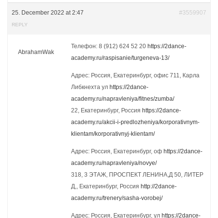
25. December 2022 at 2:47
#3559907
REPLY
Телефон: 8 (912) 624 52 20
https://2dance-
AbrahamWak
academy.ru/raspisanie/turgeneva-13/
Адрес: Россия, Екатеринбург, офис 711, Карла
Либкнехта ул
https://2dance-
academy.ru/napravleniya/fitnes/zumba/
22, Екатеринбург, Россия
https://2dance-
academy.ru/akcii-i-predlozheniya/korporativnym-
klientam/korporativnyj-klientam/
Адрес: Россия, Екатеринбург, оф
https://2dance-
academy.ru/napravleniya/novye/
318, 3 ЭТАЖ, ПРОСПЕКТ ЛЕНИНА,Д 50, ЛИТЕР
Д,, Екатеринбург, Россия
http://2dance-
academy.ru/trenery/sasha-vorobej/
Адрес: Россия, Екатеринбург, ул
https://2dance-