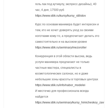
гель лак под кутикулу, экспресс-дизайны), 40
час, 4 дня, 17500 руб
https://www.stiik.ru/kursy/kursy_stilistov
Курс по основам маникюра будет интересен и
тем, кто не хочет доверять уход за своими
ноготками кому-то, а предпочитает делать это
самостоятельно и на высоком уровне
https://www.stiik.ru/seminary/mezoroller
Конкуренция в этой области высока, ведь
услуги маникюра предлагают не только
частные мастера, специалисты в
косметологических салонах, но и даже
небольшие зоны красоты в торговых центрах
https://www.stiik.ru/info/nabor_modelei
И местечко для профессионала всегда
найдется
https://www.stiik.ru/seminary/kursy_himicheskoy_zavivk