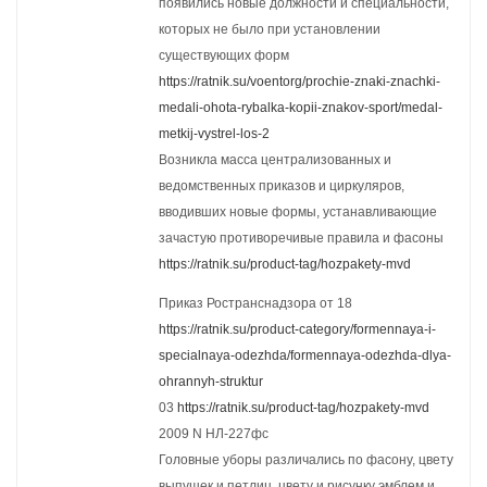
появились новые должности и специальности,
которых не было при установлении
существующих форм
https://ratnik.su/voentorg/prochie-znaki-znachki-
medali-ohota-rybalka-kopii-znakov-sport/medal-
metkij-vystrel-los-2
Возникла масса централизованных и
ведомственных приказов и циркуляров,
вводивших новые формы, устанавливающие
зачастую противоречивые правила и фасоны
https://ratnik.su/product-tag/hozpakety-mvd
Приказ Ространснадзора от 18
https://ratnik.su/product-category/formennaya-i-
specialnaya-odezhda/formennaya-odezhda-dlya-
ohrannyh-struktur
03
https://ratnik.su/product-tag/hozpakety-mvd
2009 N НЛ-227фс
Головные уборы различались по фасону, цвету
выпушек и петлиц, цвету и рисунку эмблем и