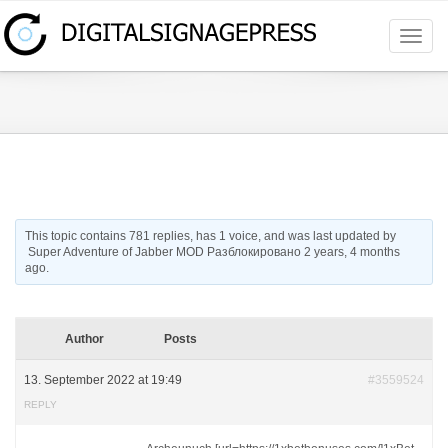
Toggl
navig
This topic contains 781 replies, has 1 voice, and was last updated by
Super Adventure of Jabber MOD Разблокировано
2 years, 4 months
ago
.
Author
Posts
13. September 2022 at 19:49
#3559524
REPLY