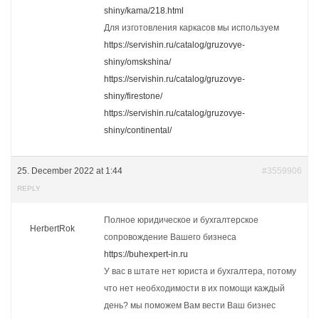
shiny/kama/218.html
Для изготовления каркасов мы используем
https://servishin.ru/catalog/gruzovye-
shiny/omskshina/
https://servishin.ru/catalog/gruzovye-
shiny/firestone/
https://servishin.ru/catalog/gruzovye-
shiny/continental/
25. December 2022 at 1:44
#3559906
REPLY
Полное юридическое и бухгалтерское
HerbertRok
сопровождение Вашего бизнеса
https://buhexpert-in.ru
У вас в штате нет юриста и бухгалтера, потому
что нет необходимости в их помощи каждый
день? мы поможем Вам вести Ваш бизнес