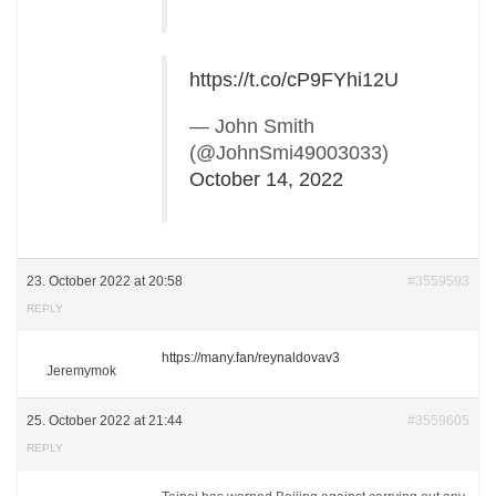
https://t.co/cP9FYhi12U
— John Smith
(@JohnSmi49003033)
October 14, 2022
23. October 2022 at 20:58
#3559593
REPLY
https://many.fan/reynaldovav3
Jeremymok
25. October 2022 at 21:44
#3559605
REPLY