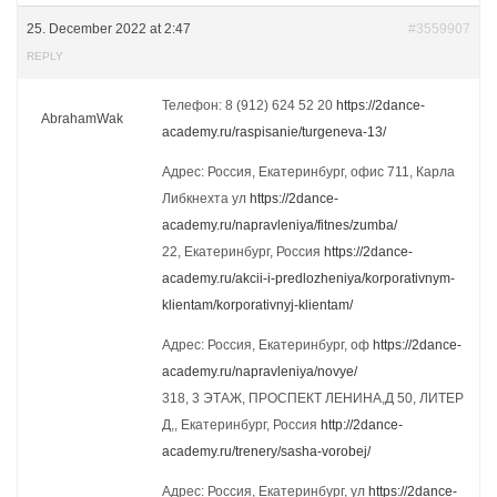
25. December 2022 at 2:47
#3559907
REPLY
Телефон: 8 (912) 624 52 20
https://2dance-
AbrahamWak
academy.ru/raspisanie/turgeneva-13/
Адрес: Россия, Екатеринбург, офис 711, Карла
Либкнехта ул
https://2dance-
academy.ru/napravleniya/fitnes/zumba/
22, Екатеринбург, Россия
https://2dance-
academy.ru/akcii-i-predlozheniya/korporativnym-
klientam/korporativnyj-klientam/
Адрес: Россия, Екатеринбург, оф
https://2dance-
academy.ru/napravleniya/novye/
318, 3 ЭТАЖ, ПРОСПЕКТ ЛЕНИНА,Д 50, ЛИТЕР
Д,, Екатеринбург, Россия
http://2dance-
academy.ru/trenery/sasha-vorobej/
Адрес: Россия, Екатеринбург, ул
https://2dance-