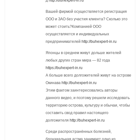
д
http://buhexpert-in.ru
Вашей фирмой осуществляется регистрация
ООО и ЗАО без участия клиента? Сколько это
может стоить?Компанией ООО
осуществляется и индивидуальных
предпринимателей
http://buhexpert-in.ru
Японцы в среднем живут дольше жителей
любых других стран мира — 82 года
https://buhexpert-in.ru
А больше всего долгожителей живут на острове
Окинава
http://buhexpert-in.ru
Этим фактом заинтересовались авторы
данного видео, и поэтому решили исследовать
территорию острова, культуру и обычаи, чтобы
составить свод правил настоящего
долгожителя
http://buhexpert-in.ru
Среди распространённых болезней,
бронхиальная астма занимает одно из