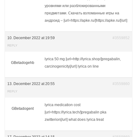
уровнями или разблокированными
предметами. Скачать взломанные игры на
андроид – [url=https://apke.ru/]https://apke.ru/[/url]
10. December 2022 at 19:59
#3559852
REPLY
lyrica 50 mg [url=http://lyrica.shop/]pregabalin,
GBetadogehb
carcinogenicity[/url] lyrica on line
13. December 2022 at 20:55
#3559860
REPLY
lyrica medication cost
GBetadogent
[url=https://lyrica.tech/]pregabalin pka
zwitterion[/url] what does lyrica treat