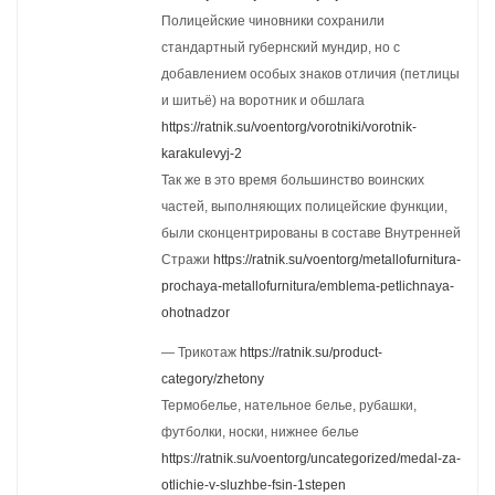
Полицейские чиновники сохранили
стандартный губернский мундир, но с
добавлением особых знаков отличия (петлицы
и шитьё) на воротник и обшлага
https://ratnik.su/voentorg/vorotniki/vorotnik-
karakulevyj-2
Так же в это время большинство воинских
частей, выполняющих полицейские функции,
были сконцентрированы в составе Внутренней
Стражи
https://ratnik.su/voentorg/metallofurnitura-
prochaya-metallofurnitura/emblema-petlichnaya-
ohotnadzor
— Трикотаж
https://ratnik.su/product-
category/zhetony
Термобелье, нательное белье, рубашки,
футболки, носки, нижнее белье
https://ratnik.su/voentorg/uncategorized/medal-za-
otlichie-v-sluzhbe-fsin-1stepen