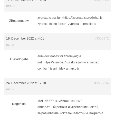
17. December 2022 at 14:15
#3559869
REPLY
zyprexa class [url=https://zyprexa.store/]what is
ZBetadogeaw
zyprexa taken for[/url] zyprexa interactions
19. December 2022 at 4:01
#3559872
REPLY
arimidex doses for fibromyalgia
ABetadogehs
[url=https://arimidex4us.store/]www arimidex
com[/url] is arimidex a narcotic
24. December 2022 at 12:18
#3559894
REPLY
МАНИКЮР (комбинированный,
RogerHip
аппаратный,ремонт и укрепление ногтей,
выравнивание ногтевой пластины, покрытие