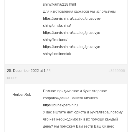
shiny/kama/218.html
Для изготовления каркасов мы используем
https://servishin.ru/catalog/gruzovye-
shiny/omskshina/
https://servishin.ru/catalog/gruzovye-
shiny/firestone/
https://servishin.ru/catalog/gruzovye-
shiny/continental/
25. December 2022 at 1:44
#3559906
REPLY
Полное юридическое и бухгалтерское
HerbertRok
сопровождение Вашего бизнеса
https://buhexpert-in.ru
У вас в штате нет юриста и бухгалтера, потому
что нет необходимости в их помощи каждый
день? мы поможем Вам вести Ваш бизнес