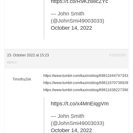
https://t.co/R9Kz88cZYc
— John Smith
(@JohnSmi49003033)
October 14, 2022
23. October 2022 at 15:23
#3559589
REPLY
https://www.tumblr.com/kazinoblog/6981164474734346
TimothyZek
https://www.tumblr.com/kazinoblog/6981167073692876
https://www.tumblr.com/kazinoblog/6981163822739619
https://t.co/x4MnEiqgVm
— John Smith
(@JohnSmi49003033)
October 14, 2022