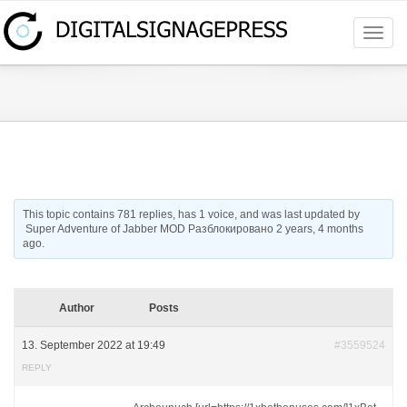
Toggl
navig
This topic contains 781 replies, has 1 voice, and was last updated by
Super Adventure of Jabber MOD Разблокировано
2 years, 4 months
ago
.
Author
Posts
13. September 2022 at 19:49
#3559524
REPLY