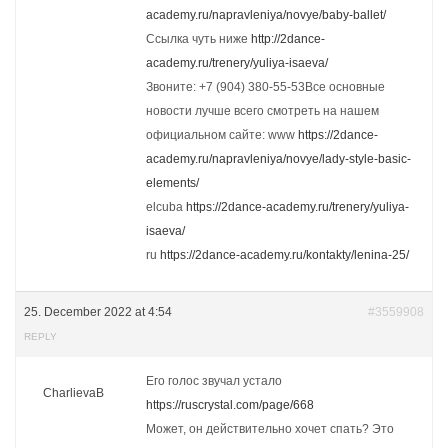
academy.ru/napravleniya/novye/baby-ballet/
Ссылка чуть ниже
http://2dance-
academy.ru/trenery/yuliya-isaeva/
Звоните: +7 (904) 380-55-53Все основные
новости лучше всего смотреть на нашем
официальном сайте: www
https://2dance-
academy.ru/napravleniya/novye/lady-style-basic-
elements/
elcuba
https://2dance-academy.ru/trenery/yuliya-
isaeva/
ru
https://2dance-academy.ru/kontakty/lenina-25/
25. December 2022 at 4:54
#3559908
REPLY
Его голос звучал устало
CharlievaB
https://ruscrystal.com/page/668
Может, он действительно хочет спать? Это