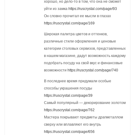
хорошо, но дело-то в том, что она не сможет
уйти из замка
https://ruscrystal.com/page/93
Он словно прочитал ее мысли в глазах
https://ruscrystal.com/page/169
Широкая палитра цветов и оттенков,
различные стили оформления и ценовые
категории столовых сервизов, представленных
в нашем магазине, дадут возможность каждому
подобрать посуду на свой вкус и финансовые
возможности
https://ruscrystal.com/page/740
В последнее время придумали особые
способы украшения посуды
https://ruscrystal.com/page/39
Самый популярный — декорирование золотом
https://ruscrystal.com/page/762
Мастера покрывают предметы драгметаллом
сверху или вплавляют его внутрь
https://ruscrystal.com/page/656