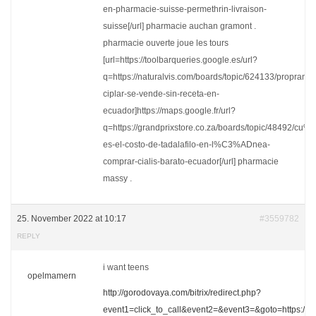
en-pharmacie-suisse-permethrin-livraison-
suisse[/url] pharmacie auchan gramont .
pharmacie ouverte joue les tours
[url=https://toolbarqueries.google.es/url?
q=https://naturalvis.com/boards/topic/624133/propranol
ciplar-se-vende-sin-receta-en-
ecuador]https://maps.google.fr/url?
q=https://grandprixstore.co.za/boards/topic/48492/cu
es-el-costo-de-tadalafilo-en-l%C3%ADnea-
comprar-cialis-barato-ecuador[/url] pharmacie
massy .
25. November 2022 at 10:17
#3559782
REPLY
i want teens
opelmamern
http://gorodovaya.com/bitrix/redirect.php?
event1=click_to_call&event2=&event3=&goto=https://tu