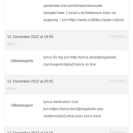
уровнями или разблокированными
предметами. Скачать взломанные игры на
андроид – [url=https://apke.ru/]https://apke.ru/[/url]
10. December 2022 at 19:59
#3559852
REPLY
lyrica 50 mg [url=http://lyrica.shop/]pregabalin,
GBetadogehb
carcinogenicity[/url] lyrica on line
13. December 2022 at 20:55
#3559860
REPLY
lyrica medication cost
GBetadogent
[url=https://lyrica.tech/]pregabalin pka
zwitterion[/url] what does lyrica treat