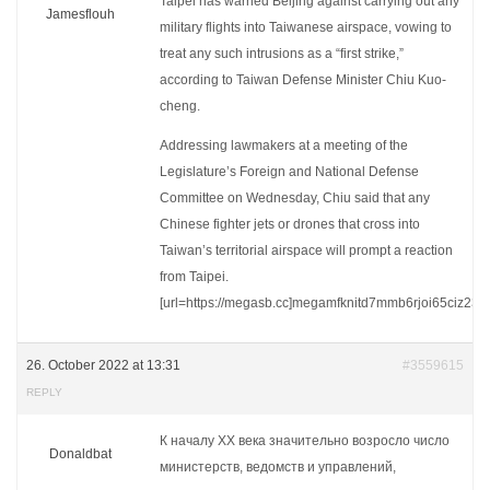
Taipei has warned Beijing against carrying out any
Jamesflouh
military flights into Taiwanese airspace, vowing to
treat any such intrusions as a “first strike,”
according to Taiwan Defense Minister Chiu Kuo-
cheng.
Addressing lawmakers at a meeting of the
Legislature’s Foreign and National Defense
Committee on Wednesday, Chiu said that any
Chinese fighter jets or drones that cross into
Taiwan’s territorial airspace will prompt a reaction
from Taipei.
[url=https://megasb.cc]megamfknitd7mmb6rjoi65ciz23zk
26. October 2022 at 13:31
#3559615
REPLY
К началу XX века значительно возросло число
Donaldbat
министерств, ведомств и управлений,