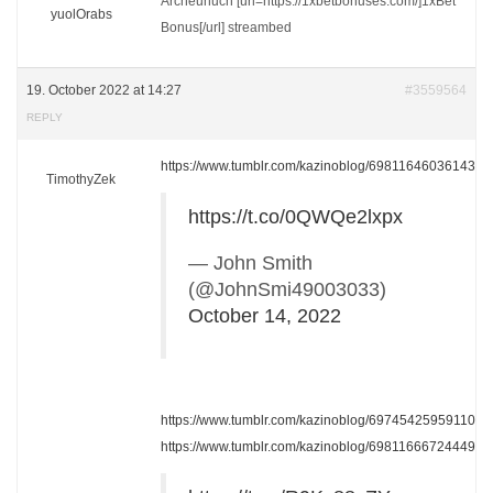
Archeunuch [url=https://1xbetbonuses.com/]1xBet
yuolOrabs
Bonus[/url] streambed
19. October 2022 at 14:27
#3559564
REPLY
https://www.tumblr.com/kazinoblog/6981164603614330
TimothyZek
https://t.co/0QWQe2lxpx
— John Smith
(@JohnSmi49003033)
October 14, 2022
https://www.tumblr.com/kazinoblog/6974542595911024
https://www.tumblr.com/kazinoblog/6981166672444948