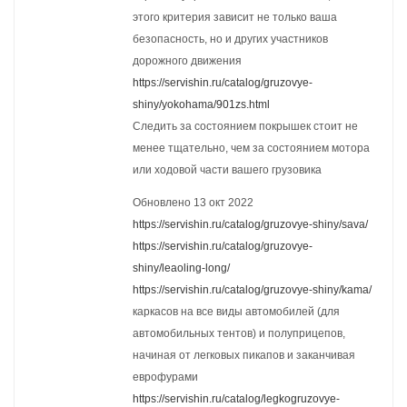
этого критерия зависит не только ваша
безопасность, но и других участников
дорожного движения
https://servishin.ru/catalog/gruzovye-
shiny/yokohama/901zs.html
Следить за состоянием покрышек стоит не
менее тщательно, чем за состоянием мотора
или ходовой части вашего грузовика
Обновлено 13 окт 2022
https://servishin.ru/catalog/gruzovye-shiny/sava/
https://servishin.ru/catalog/gruzovye-
shiny/leaoling-long/
https://servishin.ru/catalog/gruzovye-shiny/kama/
каркасов на все виды автомобилей (для
автомобильных тентов) и полуприцепов,
начиная от легковых пикапов и заканчивая
еврофурами
https://servishin.ru/catalog/legkogruzovye-