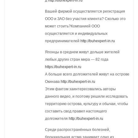
д
http://buhexpert-in.ru
Вашей фирмой осуществляется регистрация
ООО и ЗАО без участия клиента? Сколько это
может стоить?Компанией ООО
осуществляется и индивидуальных
предпринимателей
http://buhexpert-in.ru
Японцы в среднем живут дольше жителей
любых других стран мира — 82 года
https://buhexpert-in.ru
А больше всего долгожителей живут на острове
Окинава
http://buhexpert-in.ru
Этим фактом заинтересовались авторы
данного видео, и поэтому решили исследовать
территорию острова, культуру и обычаи, чтобы
составить свод правил настоящего
долгожителя
http://buhexpert-in.ru
Среди распространённых болезней,
бронхиальная астма занимает одно из