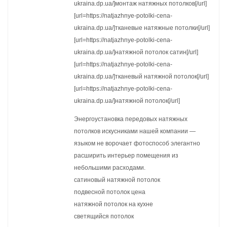
ukraina.dp.ua/]монтаж натяжных потолков[/url]
[url=https://natjazhnye-potolki-cena-
ukraina.dp.ua/]тканевые натяжные потолки[/url]
[url=https://natjazhnye-potolki-cena-
ukraina.dp.ua/]натяжной потолок сатин[/url]
[url=https://natjazhnye-potolki-cena-
ukraina.dp.ua/]тканевый натяжной потолок[/url]
[url=https://natjazhnye-potolki-cena-
ukraina.dp.ua/]натяжной потолок[/url]
Энергоустановка передовых натяжных
потолков искусниками нашей компании —
языком не ворочает фотоспособ элегантно
расширить интерьер помещения из
небольшими расходами.
сатиновый натяжной потолок
подвесной потолок цена
натяжной потолок на кухне
светящийся потолок