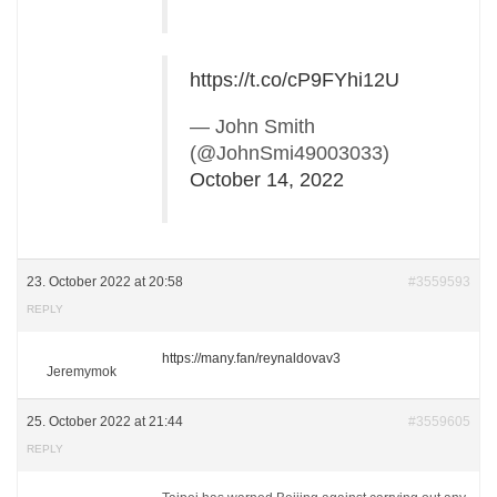
https://t.co/cP9FYhi12U
— John Smith
(@JohnSmi49003033)
October 14, 2022
23. October 2022 at 20:58
#3559593
REPLY
https://many.fan/reynaldovav3
Jeremymok
25. October 2022 at 21:44
#3559605
REPLY