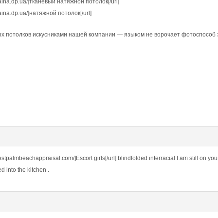
kraina.dp.ua/]тканевый натяжной потолок[/url]
raina.dp.ua/]натяжной потолок[/url]
х потолков искусниками нашей компании — языком не ворочает фотоспособ
westpalmbeachappraisal.com/]Escort girls[/url] blindfolded interracial I am still on yo
 into the kitchen .