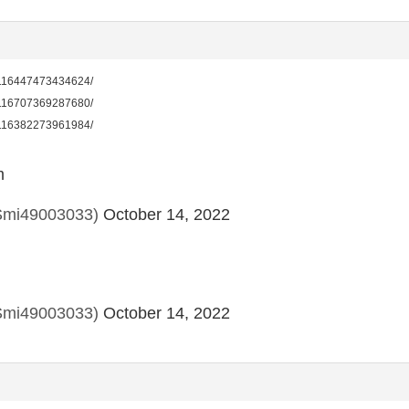
98116447473434624/
98116707369287680/
98116382273961984/
m
Smi49003033)
October 14, 2022
Smi49003033)
October 14, 2022