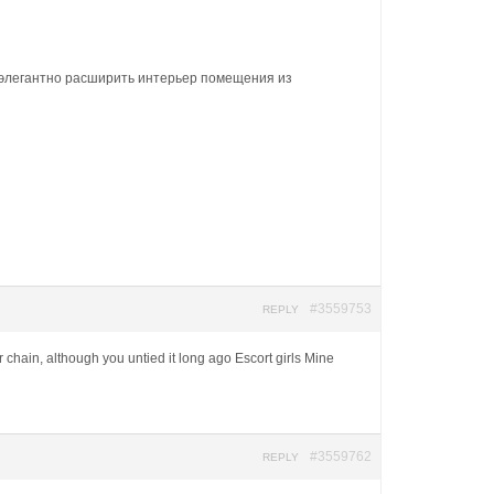
 элегантно расширить интерьер помещения из
#3559753
REPLY
ur chain, although you untied it long ago Escort girls Mine
#3559762
REPLY