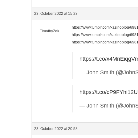
23. October 2022 at 15:23
https://www.tumblr.com/kazinoblog/6
TimothyZek
https://www.tumblr.com/kazinoblog/6
https://www.tumblr.com/kazinoblog/6
https://t.co/x4MnEiqgV
— John Smith (@John
https://t.co/cP9FYhi12U
— John Smith (@John
23. October 2022 at 20:58