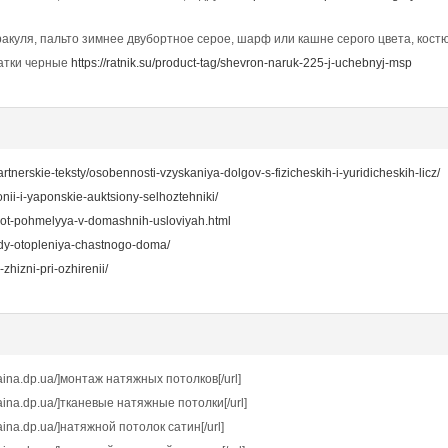
акуля, пальто зимнее двубортное серое, шарф или кашне серого цвета, костю
чатки черные
https://ratnik.su/product-tag/shevron-naruk-225-j-uchebnyj-msp
rtnerskie-teksty/osobennosti-vzyskaniya-dolgov-s-fizicheskih-i-yuridicheskih-licz/
ponii-i-yaponskie-auktsiony-selhoztehniki/
ya-ot-pohmelyya-v-domashnih-usloviyah.html
idy-otopleniya-chastnogo-doma/
zhizni-pri-ozhirenii/
kraina.dp.ua/]монтаж натяжных потолков[/url]
kraina.dp.ua/]тканевые натяжные потолки[/url]
raina.dp.ua/]натяжной потолок сатин[/url]