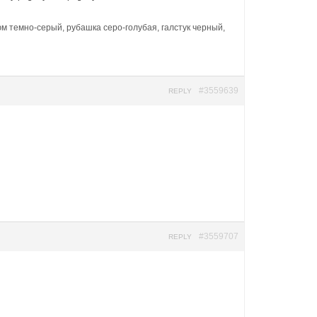
м темно-серый, рубашка серо-голубая, галстук черный,
#3559639
REPLY
#3559707
REPLY