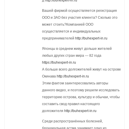
д
http://buhexpert-in.ru
Вашей фирмой осуществляется регистрация
ООО и ЗАО без участия клиента? Сколько это
может стоить?Компанией ООО
осуществляется и индивидуальных
предпринимателей
http://buhexpert-in.ru
Японцы в среднем живут дольше жителей
любых других стран мира — 82 года
https://buhexpert-in.ru
А больше всего долгожителей живут на острове
Окинава
http://buhexpert-in.ru
Этим фактом заинтересовались авторы
данного видео, и поэтому решили исследовать
территорию острова, культуру и обычаи, чтобы
составить свод правил настоящего
долгожителя
http://buhexpert-in.ru
Среди распространённых болезней,
бронхиальная астма занимает одно из