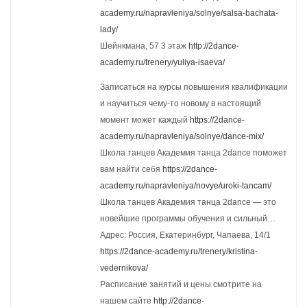
academy.ru/napravleniya/solnye/salsa-bachata-
lady/
Шейнкмана, 57 3 этаж
http://2dance-
academy.ru/trenery/yuliya-isaeva/
Записаться на курсы повышения квалификации
и научиться чему-то новому в настоящий
момент может каждый
https://2dance-
academy.ru/napravleniya/solnye/dance-mix/
Школа танцев Академия танца 2dance поможет
вам найти себя
https://2dance-
academy.ru/napravleniya/novye/uroki-tancam/
Школа танцев Академия танца 2dance — это
новейшие программы обучения и сильный…
Адрес: Россия, Екатеринбург, Чапаева, 14/1
https://2dance-academy.ru/trenery/kristina-
vedernikova/
Расписание занятий и цены смотрите на
нашем сайте
http://2dance-