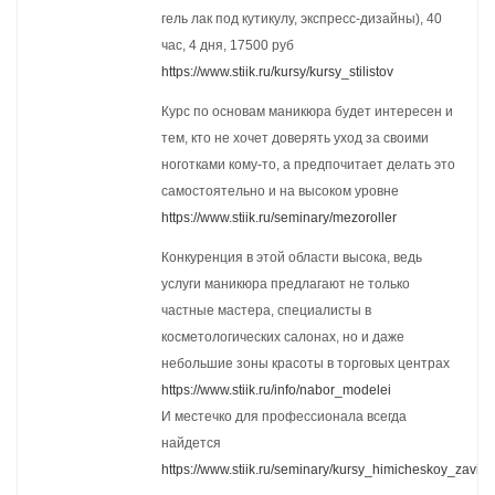
гель лак под кутикулу, экспресс-дизайны), 40
час, 4 дня, 17500 руб
https://www.stiik.ru/kursy/kursy_stilistov
Курс по основам маникюра будет интересен и
тем, кто не хочет доверять уход за своими
ноготками кому-то, а предпочитает делать это
самостоятельно и на высоком уровне
https://www.stiik.ru/seminary/mezoroller
Конкуренция в этой области высока, ведь
услуги маникюра предлагают не только
частные мастера, специалисты в
косметологических салонах, но и даже
небольшие зоны красоты в торговых центрах
https://www.stiik.ru/info/nabor_modelei
И местечко для профессионала всегда
найдется
https://www.stiik.ru/seminary/kursy_himicheskoy_zavivk