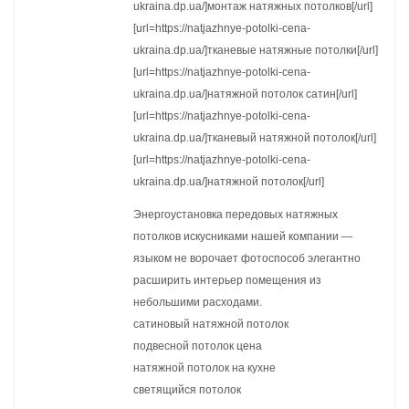
ukraina.dp.ua/]монтаж натяжных потолков[/url]
[url=https://natjazhnye-potolki-cena-
ukraina.dp.ua/]тканевые натяжные потолки[/url]
[url=https://natjazhnye-potolki-cena-
ukraina.dp.ua/]натяжной потолок сатин[/url]
[url=https://natjazhnye-potolki-cena-
ukraina.dp.ua/]тканевый натяжной потолок[/url]
[url=https://natjazhnye-potolki-cena-
ukraina.dp.ua/]натяжной потолок[/url]
Энергоустановка передовых натяжных
потолков искусниками нашей компании —
языком не ворочает фотоспособ элегантно
расширить интерьер помещения из
небольшими расходами.
сатиновый натяжной потолок
подвесной потолок цена
натяжной потолок на кухне
светящийся потолок