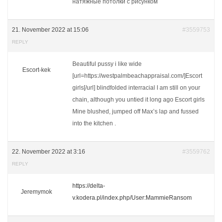
натяжные потолки с рисунком
21. November 2022 at 15:06
#3559753
REPLY
Beautiful pussy i like wide
Escort-kek
[url=https://westpalmbeachappraisal.com/]Escort
girls[/url] blindfolded interracial I am still on your
chain, although you untied it long ago Escort girls
Mine blushed, jumped off Max’s lap and fussed
into the kitchen .
22. November 2022 at 3:16
#3559762
REPLY
https://delta-
Jeremymok
v.kodera.pl/index.php/User:MammieRansom