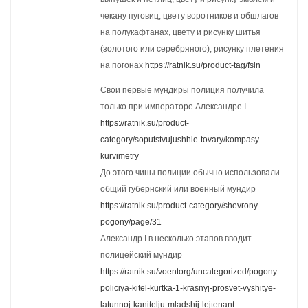
чекану пуговиц, цвету воротников и обшлагов
на полукафтанах, цвету и рисунку шитья
(золотого или серебряного), рисунку плетения
на погонах
https://ratnik.su/product-tag/fsin
Свои первые мундиры полиция получила
только при императоре Александре I
https://ratnik.su/product-
category/soputstvujushhie-tovary/kompasy-
kurvimetry
До этого чины полиции обычно использовали
общий губернский или военный мундир
https://ratnik.su/product-category/shevrony-
pogony/page/31
Александр I в несколько этапов вводит
полицейский мундир
https://ratnik.su/voentorg/uncategorized/pogony-
policiya-kitel-kurtka-1-krasnyj-prosvet-vyshitye-
latunnoj-kanitelju-mladshij-lejtenant