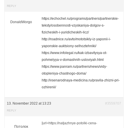
REPLY
https://echochel.ru/programs/partners/partnerskie-
DonaldWorgo
teksty/osobennosti-vzyskaniya-dolgov-s-
fizicheskih-i-yuridicheskih-licz/
http://roadnice.ru/avto/mototsikly-iz-yaponii-i-
yaponskie-auktsiony-selhoztehniki/
https://www.infolegal.ru/kak-izbavitysya-ot-
pohmelyya-v-domashnih-usloviyah.html
https://www.panram.ru/partners/news/vidy-
otopleniya-chastnogo-doma/
http://vsenarodnaya-medicina.ru/pravila-zhizni-pri-
ozhirenii/
13. November 2022 at 13:23
#3559707
REPLY
[url=https://natjazhnye-potolki-cena-
Потолок