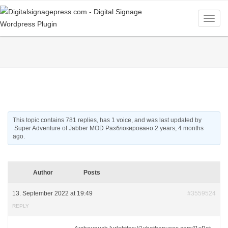
Toggl
navig
This topic contains 781 replies, has 1 voice, and was last updated by
Super Adventure of Jabber MOD Разблокировано
2 years, 4 months
ago
.
Author
Posts
13. September 2022 at 19:49
#3559524
REPLY