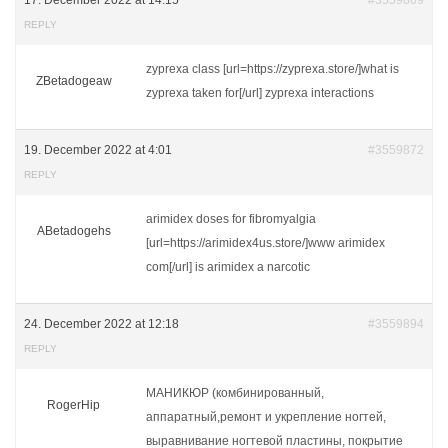
17. December 2022 at 14:15
#3559869
REPLY
zyprexa class [url=https://zyprexa.store/]what is
ZBetadogeaw
zyprexa taken for[/url] zyprexa interactions
19. December 2022 at 4:01
#3559872
REPLY
arimidex doses for fibromyalgia
ABetadogehs
[url=https://arimidex4us.store/]www arimidex
com[/url] is arimidex a narcotic
24. December 2022 at 12:18
#3559894
REPLY
МАНИКЮР (комбинированный,
RogerHip
аппаратный,ремонт и укрепление ногтей,
выравнивание ногтевой пластины, покрытие