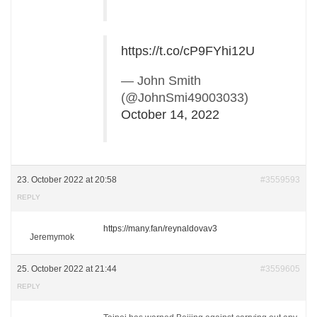
https://t.co/cP9FYhi12U
— John Smith
(@JohnSmi49003033)
October 14, 2022
23. October 2022 at 20:58
#3559593
REPLY
https://many.fan/reynaldovav3
Jeremymok
25. October 2022 at 21:44
#3559605
REPLY