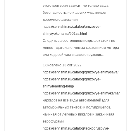
этого критерия зависит не только ваша
безопасность, но и других участников
дорожного движения
https://servishin.ru/catalog/gruzovye-
shiny/yokohama/901zs.html
Следить за состоянием покрышек стоит не
менее тщательно, чем за состоянием мотора
или ходовой части вашего грузовика
Обновлено 13 окт 2022
https://servishin.ru/catalog/gruzovye-shiny/sava/
https://servishin.ru/catalog/gruzovye-
shiny/leaoling-long/
https://servishin.ru/catalog/gruzovye-shiny/kama/
каркасов на все виды автомобилей (для
автомобильных тентов) и полуприцепов,
начиная от легковых пикапов и заканчивая
еврофурами
https://servishin.ru/catalog/legkogruzovye-