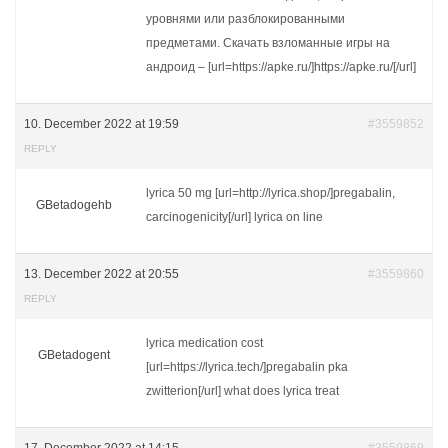
уровнями или разблокированными
предметами. Скачать взломанные игры на
андроид – [url=https://apke.ru/]https://apke.ru/[/url]
10. December 2022 at 19:59
#3559852
REPLY
lyrica 50 mg [url=http://lyrica.shop/]pregabalin,
GBetadogehb
carcinogenicity[/url] lyrica on line
13. December 2022 at 20:55
#3559860
REPLY
lyrica medication cost
GBetadogent
[url=https://lyrica.tech/]pregabalin pka
zwitterion[/url] what does lyrica treat