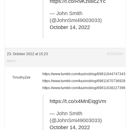
https://t.co/R9Kz88cZYc
— John Smith
(@JohnSmi49003033)
October 14, 2022
23. October 2022 at 15:23
#3559589
REPLY
https://www.tumblr.com/kazinoblog/6981164474734346
TimothyZek
https://www.tumblr.com/kazinoblog/6981167073692876
https://www.tumblr.com/kazinoblog/6981163822739619
https://t.co/x4MnEiqgVm
— John Smith
(@JohnSmi49003033)
October 14, 2022