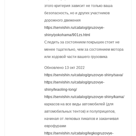
этого критерия зависит не только ваша
безопасность, но и других участников
дорожного движения
https://servishin.ru/catalog/gruzovye-
shiny/yokohama/901zs.html
Следить за состоянием покрышек стоит не
менее тщательно, чем за состоянием мотора
или ходовой части вашего грузовика
Обновлено 13 окт 2022
https://servishin.ru/catalog/gruzovye-shiny/sava/
https://servishin.ru/catalog/gruzovye-
shiny/leaoling-long/
https://servishin.ru/catalog/gruzovye-shiny/kama/
каркасов на все виды автомобилей (для
автомобильных тентов) и полуприцепов,
начиная от легковых пикапов и заканчивая
еврофурами
https://servishin.ru/catalog/legkogruzovye-