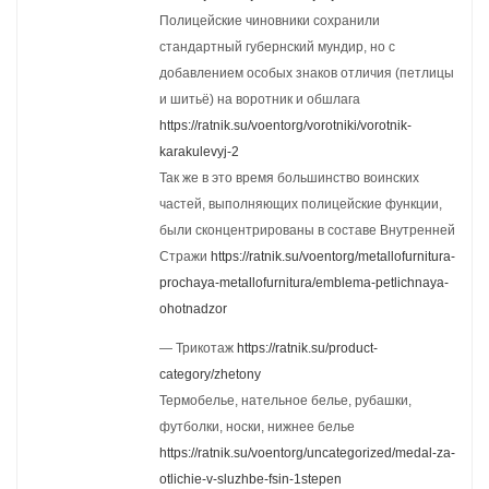
Полицейские чиновники сохранили
стандартный губернский мундир, но с
добавлением особых знаков отличия (петлицы
и шитьё) на воротник и обшлага
https://ratnik.su/voentorg/vorotniki/vorotnik-
karakulevyj-2
Так же в это время большинство воинских
частей, выполняющих полицейские функции,
были сконцентрированы в составе Внутренней
Стражи
https://ratnik.su/voentorg/metallofurnitura-
prochaya-metallofurnitura/emblema-petlichnaya-
ohotnadzor
— Трикотаж
https://ratnik.su/product-
category/zhetony
Термобелье, нательное белье, рубашки,
футболки, носки, нижнее белье
https://ratnik.su/voentorg/uncategorized/medal-za-
otlichie-v-sluzhbe-fsin-1stepen