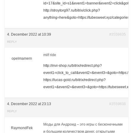
id=17&site_id=s1&event1=banner&event2=click&goto=ht
http://stroytorg97.ru/bitrix/click.php?
anything=here&goto=https://tubesweet.xyz/categories
4. December 2022 at 10:39
#3559835
REPLY
milf ride
opelmamern
http://invi-shop.ru/bitrix/redirect.php?
event1=click_to_call&event2=&event3=&goto=https://tu
https://lucas-gold.ru/bitrix/redirect.php?
event1=&event2=&event3=&goto=https://tubesweet.xyz/
4. December 2022 at 23:13
#3559838
REPLY
Моды для Андроид – это игры с бесконечными
RaymondFek
и большим количеством денег, открытыми