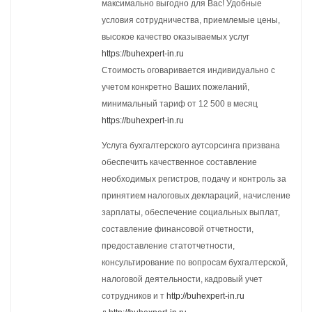
максимально выгодно для Вас! Удобные
условия сотрудничества, приемлемые цены,
высокое качество оказываемых услуг
https://buhexpert-in.ru
Стоимость оговаривается индивидуально с
учетом конкретно Ваших пожеланий,
минимальный тариф от 12 500 в месяц
https://buhexpert-in.ru
Услуга бухгалтерского аутсорсинга призвана
обеспечить качественное составление
необходимых регистров, подачу и контроль за
принятием налоговых деклараций, начисление
зарплаты, обеспечение социальных выплат,
составление финансовой отчетности,
предоставление статотчетности,
консультирование по вопросам бухгалтерской,
налоговой деятельности, кадровый учет
сотрудников и т
http://buhexpert-in.ru