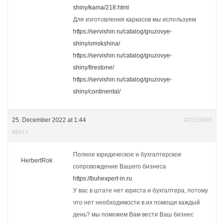
shiny/kama/218.html
Для изготовления каркасов мы используем
https://servishin.ru/catalog/gruzovye-
shiny/omskshina/
https://servishin.ru/catalog/gruzovye-
shiny/firestone/
https://servishin.ru/catalog/gruzovye-
shiny/continental/
25. December 2022 at 1:44
#3559906
REPLY
Полное юридическое и бухгалтерское
HerbertRok
сопровождение Вашего бизнеса
https://buhexpert-in.ru
У вас в штате нет юриста и бухгалтера, потому
что нет необходимости в их помощи каждый
день? мы поможем Вам вести Ваш бизнес