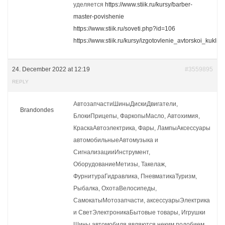
уделяется
https://www.stiik.ru/kursy/barber-
master-povishenie
https://www.stiik.ru/soveti.php?id=106
https://www.stiik.ru/kursy/izgotovlenie_avtorskoi_kukli
24. December 2022 at 12:19
#3559895
REPLY
АвтозапчастиШиныДискиДвигатели,
Brandondes
БлокиПрицепы, ФаркопыМасло, Автохимия,
КраскаАвтоэлектрика, Фары, ЛампыАксессуары
автомобильныеАвтомузыка и
СигнализацииИнструмент,
ОборудованиеМетизы, Такелаж,
ФурнитураГидравлика, ПневматикаТуризм,
Рыбалка, ОхотаВелосипеды,
СамокатыМотозапчасти, аксессуарыЭлектрика
и СветЭлектроникаБытовые товары, Игрушки
Шины автомобиля являются неким подобием