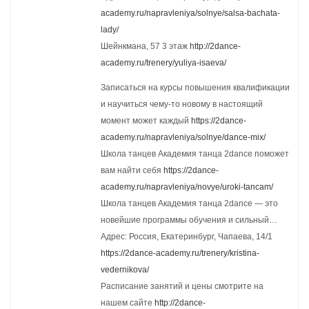
academy.ru/napravleniya/solnye/salsa-bachata-
lady/
Шейнкмана, 57 3 этаж
http://2dance-
academy.ru/trenery/yuliya-isaeva/
Записаться на курсы повышения квалификации
и научиться чему-то новому в настоящий
момент может каждый
https://2dance-
academy.ru/napravleniya/solnye/dance-mix/
Школа танцев Академия танца 2dance поможет
вам найти себя
https://2dance-
academy.ru/napravleniya/novye/uroki-tancam/
Школа танцев Академия танца 2dance — это
новейшие программы обучения и сильный…
Адрес: Россия, Екатеринбург, Чапаева, 14/1
https://2dance-academy.ru/trenery/kristina-
vedernikova/
Расписание занятий и цены смотрите на
нашем сайте
http://2dance-