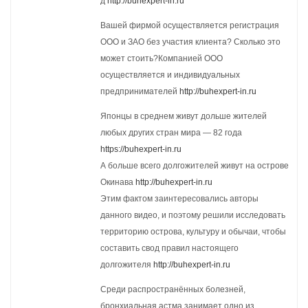
д
http://buhexpert-in.ru
Вашей фирмой осуществляется регистрация
ООО и ЗАО без участия клиента? Сколько это
может стоить?Компанией ООО
осуществляется и индивидуальных
предпринимателей
http://buhexpert-in.ru
Японцы в среднем живут дольше жителей
любых других стран мира — 82 года
https://buhexpert-in.ru
А больше всего долгожителей живут на острове
Окинава
http://buhexpert-in.ru
Этим фактом заинтересовались авторы
данного видео, и поэтому решили исследовать
территорию острова, культуру и обычаи, чтобы
составить свод правил настоящего
долгожителя
http://buhexpert-in.ru
Среди распространённых болезней,
бронхиальная астма занимает одно из