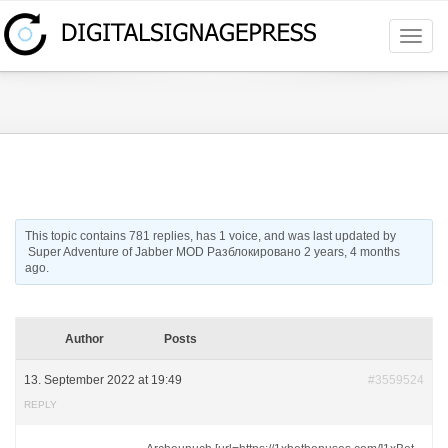
Toggl
navig
This topic contains 781 replies, has 1 voice, and was last updated by
Super Adventure of Jabber MOD Разблокировано
2 years, 4 months
ago
.
Author
Posts
13. September 2022 at 19:49
#3559524
REPLY