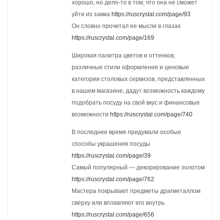
хорошо, но дело-то в том, что она не сможет
уйти из замка
https://ruscrystal.com/page/93
Он словно прочитал ее мысли в глазах
https://ruscrystal.com/page/169
Широкая палитра цветов и оттенков,
различные стили оформления и ценовые
категории столовых сервизов, представленных
в нашем магазине, дадут возможность каждому
подобрать посуду на свой вкус и финансовые
возможности
https://ruscrystal.com/page/740
В последнее время придумали особые
способы украшения посуды
https://ruscrystal.com/page/39
Самый популярный — декорирование золотом
https://ruscrystal.com/page/762
Мастера покрывают предметы драгметаллом
сверху или вплавляют его внутрь
https://ruscrystal.com/page/656