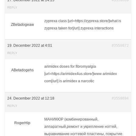
17. December 2022 at 14:15
#3559869
REPLY
zyprexa class [url=https://zyprexa.store/]what is
ZBetadogeaw
zyprexa taken for[/url] zyprexa interactions
19. December 2022 at 4:01
#3559872
REPLY
arimidex doses for fibromyalgia
ABetadogehs
[url=https://arimidex4us.store/]www arimidex
com[/url] is arimidex a narcotic
24. December 2022 at 12:18
#3559894
REPLY
МАНИКЮР (комбинированный,
RogerHip
аппаратный,ремонт и укрепление ногтей,
выравнивание ногтевой пластины, покрытие