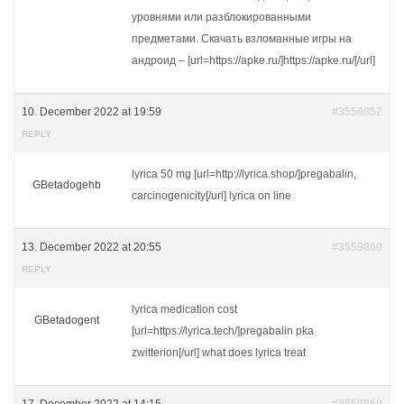
уровнями или разблокированными
предметами. Скачать взломанные игры на
андроид – [url=https://apke.ru/]https://apke.ru/[/url]
10. December 2022 at 19:59
#3559852
REPLY
lyrica 50 mg [url=http://lyrica.shop/]pregabalin,
GBetadogehb
carcinogenicity[/url] lyrica on line
13. December 2022 at 20:55
#3559860
REPLY
lyrica medication cost
GBetadogent
[url=https://lyrica.tech/]pregabalin pka
zwitterion[/url] what does lyrica treat