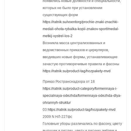
появились новые должности и специальности,
которых не было при установлении
существующих форм
https://ratnik.su/voentorg/prochie-znaki-znachki-
medali-ohota-rybalka-kopii-znakov-sport/medal-
metkij-vystrel-los-2
Возникла масса централизованных и
ведомственных приказов и циркуляров,
вводивших новые формы, устанавливающие
зачастую противоречивые правила и фасоны
https://ratnik.su/product-tag/hozpakety-mvd
Приказ Ространснадзора от 18
https://ratnik.su/product-category/formennaya-i-
specialnaya-odezhda/formennaya-odezhda-dlya-
ohrannyh-struktur
03
https://ratnik.su/product-tag/hozpakety-mvd
2009 N НЛ-227фс
Головные уборы различались по фасону, цвету
выпушек и петлиц, цвету и рисунку эмблем и