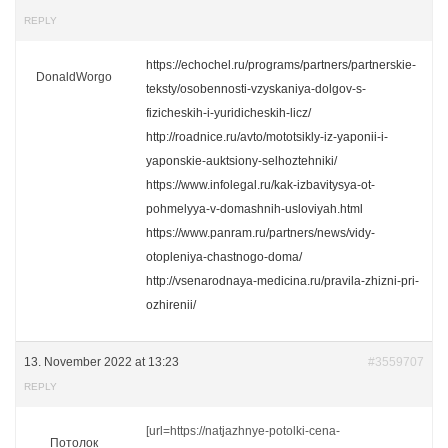
REPLY
https://echochel.ru/programs/partners/partnerskie-
DonaldWorgo
teksty/osobennosti-vzyskaniya-dolgov-s-
fizicheskih-i-yuridicheskih-licz/
http://roadnice.ru/avto/mototsikly-iz-yaponii-i-
yaponskie-auktsiony-selhoztehniki/
https://www.infolegal.ru/kak-izbavitysya-ot-
pohmelyya-v-domashnih-usloviyah.html
https://www.panram.ru/partners/news/vidy-
otopleniya-chastnogo-doma/
http://vsenarodnaya-medicina.ru/pravila-zhizni-pri-
ozhirenii/
13. November 2022 at 13:23
#3559707
REPLY
[url=https://natjazhnye-potolki-cena-
Потолок