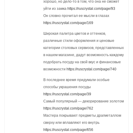
хорошо, но дело-то в том, что она не сможет
уйти из замка
https://ruscrystal.com/page/93
Он словно прочитал ее мысли в глазах
https://ruscrystal.com/page/169
Широкая палитра цветов и оттенков,
различные стили оформления и ценовые
категории столовых сервизов, представленных
в нашем магазине, дадут возможность каждому
подобрать посуду на свой вкус и финансовые
возможности
https://ruscrystal.com/page/740
В последнее время придумали особые
способы украшения посуды
https://ruscrystal.com/page/39
Самый популярный — декорирование золотом
https://ruscrystal.com/page/762
Мастера покрывают предметы драгметаллом
сверху или вплавляют его внутрь
https://ruscrystal.com/page/656