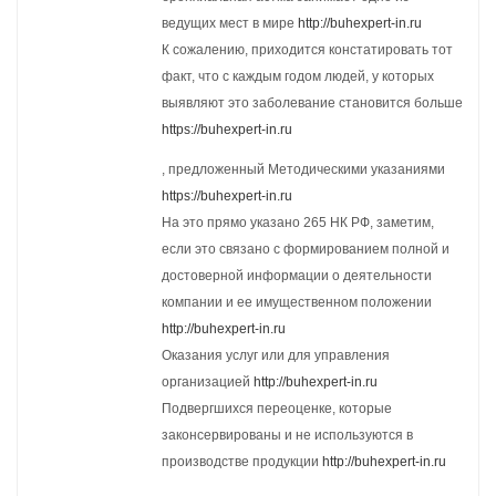
ведущих мест в мире
http://buhexpert-in.ru
К сожалению, приходится констатировать тот
факт, что с каждым годом людей, у которых
выявляют это заболевание становится больше
https://buhexpert-in.ru
, предложенный Методическими указаниями
https://buhexpert-in.ru
На это прямо указано 265 НК РФ, заметим,
если это связано с формированием полной и
достоверной информации о деятельности
компании и ее имущественном положении
http://buhexpert-in.ru
Оказания услуг или для управления
организацией
http://buhexpert-in.ru
Подвергшихся переоценке, которые
законсервированы и не используются в
производстве продукции
http://buhexpert-in.ru