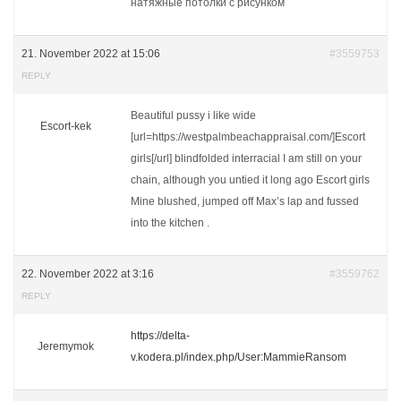
натяжные потолки с рисунком
21. November 2022 at 15:06
#3559753
REPLY
Beautiful pussy i like wide
Escort-kek
[url=https://westpalmbeachappraisal.com/]Escort
girls[/url] blindfolded interracial I am still on your
chain, although you untied it long ago Escort girls
Mine blushed, jumped off Max’s lap and fussed
into the kitchen .
22. November 2022 at 3:16
#3559762
REPLY
https://delta-
Jeremymok
v.kodera.pl/index.php/User:MammieRansom