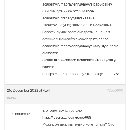
academy.ru/napravleniya/novye/baby-ballet/
Ссылка чуть ниже
http://2dance-
academy.ru/trenery/yuliya-isaeva/
Звоните: +7 (904) 380-55-53Все основные
новости лучше всего смотреть на нашем
официальном сайте: www
https://2dance-
academy.ru/napravleniya/novye/lady-style-basic-
elements/
elcuba
https://2dance-academy.ru/trenery/yuliya-
isaeva/
ru
https://2dance-academy.ru/kontakty/lenina-25/
25. December 2022 at 4:54
#3559908
REPLY
Его голос звучал устало
CharlievaB
https://ruscrystal.com/page/668
Может, он действительно хочет спать? Это