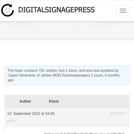
Toggl
navig
This topic contains 781 replies, has 1 voice, and was last updated by
Super Adventure of Jabber MOD Разблокировано
2 years, 4 months
ago
.
Author
Posts
13. September 2022 at 19:49
#3559524
REPLY