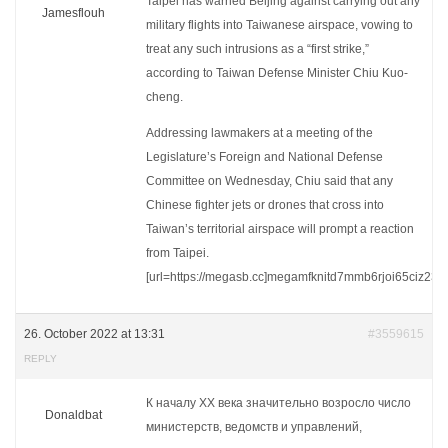
Taipei has warned Beijing against carrying out any
Jamesflouh
military flights into Taiwanese airspace, vowing to
treat any such intrusions as a “first strike,”
according to Taiwan Defense Minister Chiu Kuo-
cheng.
Addressing lawmakers at a meeting of the
Legislature’s Foreign and National Defense
Committee on Wednesday, Chiu said that any
Chinese fighter jets or drones that cross into
Taiwan’s territorial airspace will prompt a reaction
from Taipei.
[url=https://megasb.cc]megamfknitd7mmb6rjoi65ciz23zk
26. October 2022 at 13:31
#3559615
REPLY
К началу XX века значительно возросло число
Donaldbat
министерств, ведомств и управлений,