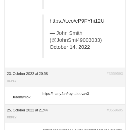
https://t.co/cP9FYhi12U
— John Smith
(@JohnSmi49003033)
October 14, 2022
23. October 2022 at 20:58
#3559593
REPLY
https://many.fan/reynaldovav3
Jeremymok
25. October 2022 at 21:44
#3559605
REPLY