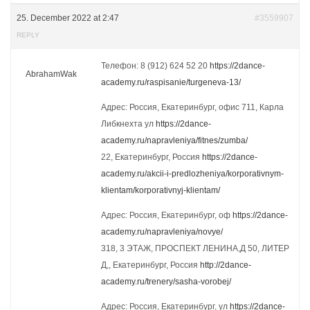
25. December 2022 at 2:47
#3559907
REPLY
Телефон: 8 (912) 624 52 20
https://2dance-
AbrahamWak
academy.ru/raspisanie/turgeneva-13/
Адрес: Россия, Екатеринбург, офис 711, Карла
Либкнехта ул
https://2dance-
academy.ru/napravleniya/fitnes/zumba/
22, Екатеринбург, Россия
https://2dance-
academy.ru/akcii-i-predlozheniya/korporativnym-
klientam/korporativnyj-klientam/
Адрес: Россия, Екатеринбург, оф
https://2dance-
academy.ru/napravleniya/novye/
318, 3 ЭТАЖ, ПРОСПЕКТ ЛЕНИНА,Д 50, ЛИТЕР
Д,, Екатеринбург, Россия
http://2dance-
academy.ru/trenery/sasha-vorobej/
Адрес: Россия, Екатеринбург, ул
https://2dance-