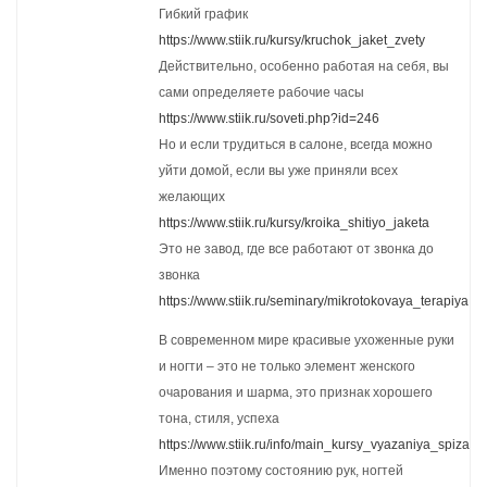
Гибкий график
https://www.stiik.ru/kursy/kruchok_jaket_zvety
Действительно, особенно работая на себя, вы
сами определяете рабочие часы
https://www.stiik.ru/soveti.php?id=246
Но и если трудиться в салоне, всегда можно
уйти домой, если вы уже приняли всех
желающих
https://www.stiik.ru/kursy/kroika_shitiyo_jaketa
Это не завод, где все работают от звонка до
звонка
https://www.stiik.ru/seminary/mikrotokovaya_terapiya
В современном мире красивые ухоженные руки
и ногти – это не только элемент женского
очарования и шарма, это признак хорошего
тона, стиля, успеха
https://www.stiik.ru/info/main_kursy_vyazaniya_spizami
Именно поэтому состоянию рук, ногтей