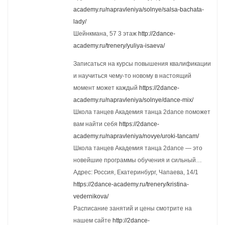
academy.ru/napravleniya/solnye/salsa-bachata-
lady/
Шейнкмана, 57 3 этаж
http://2dance-
academy.ru/trenery/yuliya-isaeva/
Записаться на курсы повышения квалификации
и научиться чему-то новому в настоящий
момент может каждый
https://2dance-
academy.ru/napravleniya/solnye/dance-mix/
Школа танцев Академия танца 2dance поможет
вам найти себя
https://2dance-
academy.ru/napravleniya/novye/uroki-tancam/
Школа танцев Академия танца 2dance — это
новейшие программы обучения и сильный…
Адрес: Россия, Екатеринбург, Чапаева, 14/1
https://2dance-academy.ru/trenery/kristina-
vedernikova/
Расписание занятий и цены смотрите на
нашем сайте
http://2dance-