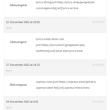
lyrica 50 mg [url=http://lyrica.shop/]pregabalin,
GBetadogehb
carcinogenicity[/url] lyrica on line
13. December 2022 at 20:55
#3559860
REPLY
lyrica medication cost
GBetadogent
[url=https://lyrica.tech/]pregabalin pka
zwitterion[/url] what does lyrica treat
17. December 2022 at 14:15
#3559869
REPLY
zyprexa class [url=https://zyprexa.store/]what is
ZBetadogeaw
zyprexa taken for[/url] zyprexa interactions
19. December 2022 at 4:01
#3559872
REPLY