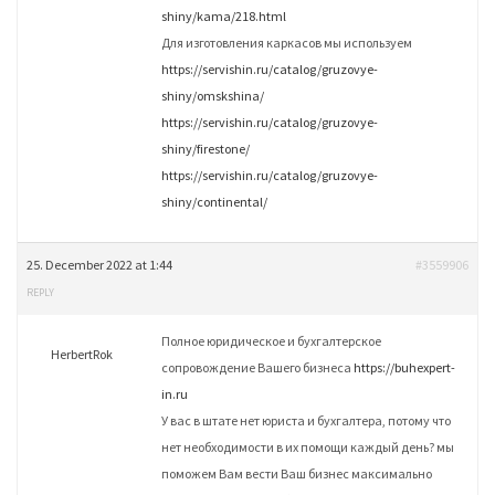
shiny/kama/218.html
Для изготовления каркасов мы используем
https://servishin.ru/catalog/gruzovye-
shiny/omskshina/
https://servishin.ru/catalog/gruzovye-
shiny/firestone/
https://servishin.ru/catalog/gruzovye-
shiny/continental/
25. December 2022 at 1:44
#3559906
REPLY
Полное юридическое и бухгалтерское
HerbertRok
сопровождение Вашего бизнеса
https://buhexpert-
in.ru
У вас в штате нет юриста и бухгалтера, потому что
нет необходимости в их помощи каждый день? мы
поможем Вам вести Ваш бизнес максимально