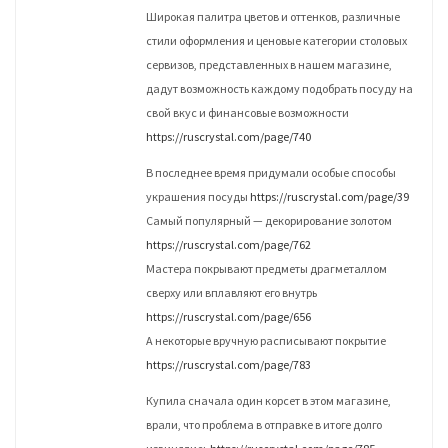
Широкая палитра цветов и оттенков, различные
стили оформления и ценовые категории столовых
сервизов, представленных в нашем магазине,
дадут возможность каждому подобрать посуду на
свой вкус и финансовые возможности
https://ruscrystal.com/page/740
В последнее время придумали особые способы
украшения посуды
https://ruscrystal.com/page/39
Самый популярный — декорирование золотом
https://ruscrystal.com/page/762
Мастера покрывают предметы драгметаллом
сверху или вплавляют его внутрь
https://ruscrystal.com/page/656
А некоторые вручную расписывают покрытие
https://ruscrystal.com/page/783
Купила сначала один корсет в этом магазине,
врали, что проблема в отправке в итоге долго