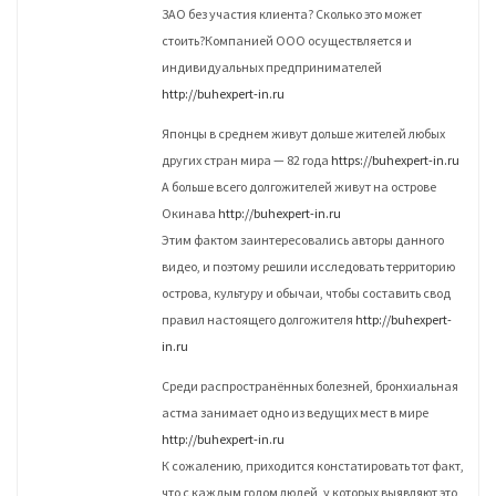
ЗАО без участия клиента? Сколько это может
стоить?Компанией ООО осуществляется и
индивидуальных предпринимателей
http://buhexpert-in.ru
Японцы в среднем живут дольше жителей любых
других стран мира — 82 года
https://buhexpert-in.ru
А больше всего долгожителей живут на острове
Окинава
http://buhexpert-in.ru
Этим фактом заинтересовались авторы данного
видео, и поэтому решили исследовать территорию
острова, культуру и обычаи, чтобы составить свод
правил настоящего долгожителя
http://buhexpert-
in.ru
Среди распространённых болезней, бронхиальная
астма занимает одно из ведущих мест в мире
http://buhexpert-in.ru
К сожалению, приходится констатировать тот факт,
что с каждым годом людей, у которых выявляют это