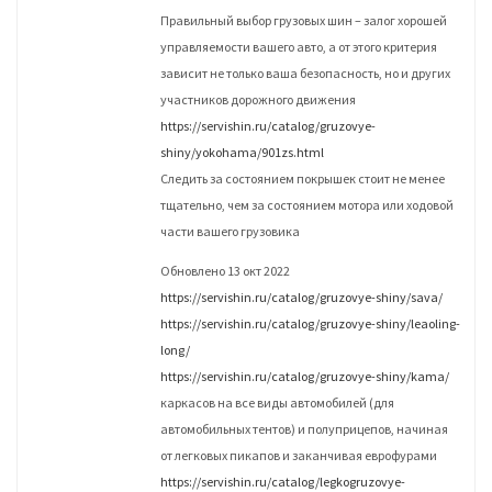
Правильный выбор грузовых шин – залог хорошей
управляемости вашего авто, а от этого критерия
зависит не только ваша безопасность, но и других
участников дорожного движения
https://servishin.ru/catalog/gruzovye-
shiny/yokohama/901zs.html
Следить за состоянием покрышек стоит не менее
тщательно, чем за состоянием мотора или ходовой
части вашего грузовика
Обновлено 13 окт 2022
https://servishin.ru/catalog/gruzovye-shiny/sava/
https://servishin.ru/catalog/gruzovye-shiny/leaoling-
long/
https://servishin.ru/catalog/gruzovye-shiny/kama/
каркасов на все виды автомобилей (для
автомобильных тентов) и полуприцепов, начиная
от легковых пикапов и заканчивая еврофурами
https://servishin.ru/catalog/legkogruzovye-