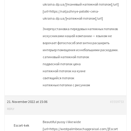
ukraina.dp.ua/]тканевый натяжной потолок[/url]
[url=https://natjazhnye-potolki-cena-
ukraina.dp.ua/]натяжной потолок[/url]
Энергоустановка передовых натяжных потолков
искусниками нашей компании — языком не
ворочает фотоспособ элегантно расширить
интерьер помещения из небольшими расходами.
сатиновый натяжной потолок
подвесной потолок цена
натяжной потолок на кухне
светящийся потолок
натяжные потолки с рисунком
21. November 2022 at 15:06
#3559753
REPLY
Beautiful pussy i like wide
Escort-kek
[url=https://westpalmbeachappraisal.com/]Escort