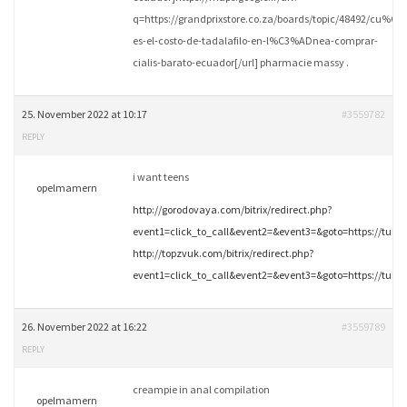
q=https://grandprixstore.co.za/boards/topic/48492/cu%C3
es-el-costo-de-tadalafilo-en-l%C3%ADnea-comprar-
cialis-barato-ecuador[/url] pharmacie massy .
25. November 2022 at 10:17
#3559782
REPLY
i want teens
opelmamern
http://gorodovaya.com/bitrix/redirect.php?
event1=click_to_call&event2=&event3=&goto=https://tubes
http://topzvuk.com/bitrix/redirect.php?
event1=click_to_call&event2=&event3=&goto=https://tubes
26. November 2022 at 16:22
#3559789
REPLY
creampie in anal compilation
opelmamern