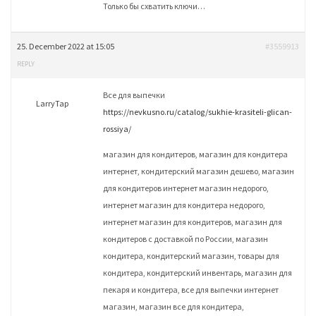
Только бы схватить ключи…
25. December 2022 at 15:05
#3559913
REPLY
Все для выпечки
LarryTap
https://nevkusno.ru/catalog/sukhie-krasiteli-glican-
rossiya/
магазин для кондитеров, магазин для кондитера
интернет, кондитерский магазин дешево, магазин
для кондитеров интернет магазин недорого,
интернет магазин для кондитера недорого,
интернет магазин для кондитеров, магазин для
кондитеров с доставкой по России, магазин
кондитера, кондитерский магазин, товары для
кондитера, кондитерский инвентарь, магазин для
пекаря и кондитера, все для выпечки интернет
магазин, магазин все для кондитера,