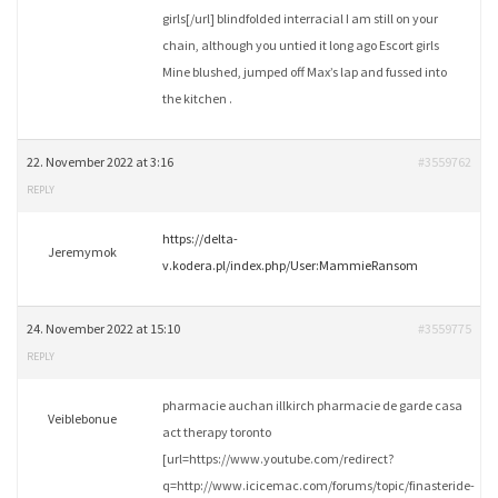
girls[/url] blindfolded interracial I am still on your
chain, although you untied it long ago Escort girls
Mine blushed, jumped off Max’s lap and fussed into
the kitchen .
22. November 2022 at 3:16
#3559762
REPLY
https://delta-
Jeremymok
v.kodera.pl/index.php/User:MammieRansom
24. November 2022 at 15:10
#3559775
REPLY
pharmacie auchan illkirch pharmacie de garde casa
Veiblebonue
act therapy toronto
[url=https://www.youtube.com/redirect?
q=http://www.icicemac.com/forums/topic/finasteride-