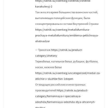
https://ratnik.su/voentorg/vorotniki/vorotnik-
karakulevyj-2
Так же в это время большинство воинских частей,
выполняющих полицейские функции, были
сконцентрированы в составе Внутренней Стражи
https://ratnik.su/voentorg/metallofurnitura-
prochaya-metallofurnitura/emblema-petlichnaya-
ohotnadzor
— Трикотаж
https://ratnik.su/product-
category/zhetony
Термобелье, нательное белье, рубашки, футболки,
носки, нижнее белье
https://ratnik.su/voentorg/uncategorized/medal-za-
otlichie-v-sluzhbe-fsin-1stepen
От ведущих российских и иностранных
производителей
https://ratnik.su/product-
category/formennaya-i-specialnaya-
odezhda/formennaya-odezhda-dlya-ohrannyh-
struktur