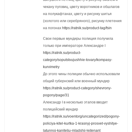
чекану пуговиц, цвету воротников и обшлагов
на полукафтанах, цвету и рисунку шитья
(золотого или серебряного), рисунку плетения
на погонах
https://ratnik.su/product-tag/fsin
Свои первые мундиры полиция получила
только при императоре Александре I
https://ratnik.su/product-
category/soputstvujushhie-tovary/kompasy-
kurvimetry
До этого чины полиции обычно использовали
общий губернский или военный мундир
https://ratnik.su/product-category/shevrony-
pogony/page/31
Александр I в несколько этапов вводит
полицейский мундир
https://ratnik.su/voentorg/uncategorized/pogony-
policiya-kitel-kurtka-1-krasnyj-prosvet-vyshitye-
latunnoj-kanitelju-mladshij-lejtenant