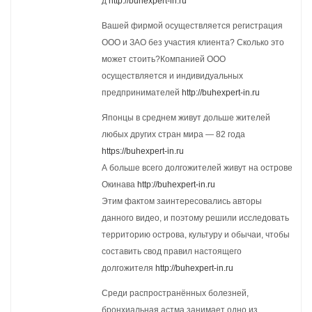
д
http://buhexpert-in.ru
Вашей фирмой осуществляется регистрация
ООО и ЗАО без участия клиента? Сколько это
может стоить?Компанией ООО
осуществляется и индивидуальных
предпринимателей
http://buhexpert-in.ru
Японцы в среднем живут дольше жителей
любых других стран мира — 82 года
https://buhexpert-in.ru
А больше всего долгожителей живут на острове
Окинава
http://buhexpert-in.ru
Этим фактом заинтересовались авторы
данного видео, и поэтому решили исследовать
территорию острова, культуру и обычаи, чтобы
составить свод правил настоящего
долгожителя
http://buhexpert-in.ru
Среди распространённых болезней,
бронхиальная астма занимает одно из