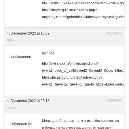
id=17&site_id=s1&event1=banner&event2=click&goto=ht
http://stroytorg97.ru/bitrix/click.php?
anything=here&goto=https://tubesweet.xyz/categories
4. December 2022 at 10:39
#3559835
REPLY
milf ride
opelmamern
http://invi-shop.ru/bitrix/redirect.php?
event1=click_to_call&event2=&event3=&goto=https://tu
https://lucas-gold.ru/bitrix/redirect.php?
event1=&event2=&event3=&goto=https://tubesweet.xyz/
4. December 2022 at 23:13
#3559838
REPLY
Моды для Андроид – это игры с бесконечными
RaymondFek
и большим количеством денег, открытыми