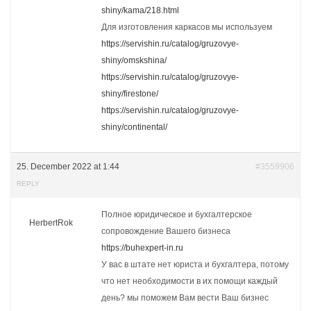
shiny/kama/218.html
Для изготовления каркасов мы используем
https://servishin.ru/catalog/gruzovye-
shiny/omskshina/
https://servishin.ru/catalog/gruzovye-
shiny/firestone/
https://servishin.ru/catalog/gruzovye-
shiny/continental/
25. December 2022 at 1:44
#3559906
REPLY
Полное юридическое и бухгалтерское
HerbertRok
сопровождение Вашего бизнеса
https://buhexpert-in.ru
У вас в штате нет юриста и бухгалтера, потому
что нет необходимости в их помощи каждый
день? мы поможем Вам вести Ваш бизнес