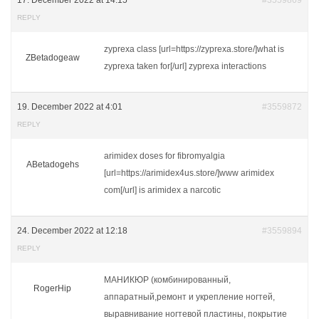
17. December 2022 at 14:15
#3559869
REPLY
zyprexa class [url=https://zyprexa.store/]what is
ZBetadogeaw
zyprexa taken for[/url] zyprexa interactions
19. December 2022 at 4:01
#3559872
REPLY
arimidex doses for fibromyalgia
ABetadogehs
[url=https://arimidex4us.store/]www arimidex
com[/url] is arimidex a narcotic
24. December 2022 at 12:18
#3559894
REPLY
МАНИКЮР (комбинированный,
RogerHip
аппаратный,ремонт и укрепление ногтей,
выравнивание ногтевой пластины, покрытие