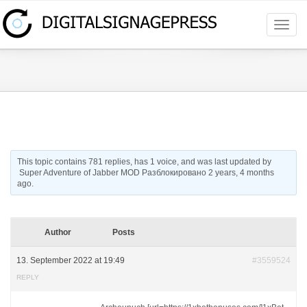
Toggl
navig
This topic contains 781 replies, has 1 voice, and was last updated by
Super Adventure of Jabber MOD Разблокировано
2 years, 4 months
ago
.
Author
Posts
13. September 2022 at 19:49
#3559524
REPLY