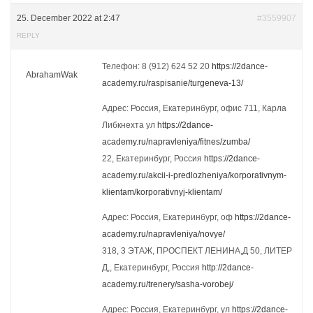
25. December 2022 at 2:47
#3559907
REPLY
Телефон: 8 (912) 624 52 20
https://2dance-
AbrahamWak
academy.ru/raspisanie/turgeneva-13/
Адрес: Россия, Екатеринбург, офис 711, Карла
Либкнехта ул
https://2dance-
academy.ru/napravleniya/fitnes/zumba/
22, Екатеринбург, Россия
https://2dance-
academy.ru/akcii-i-predlozheniya/korporativnym-
klientam/korporativnyj-klientam/
Адрес: Россия, Екатеринбург, оф
https://2dance-
academy.ru/napravleniya/novye/
318, 3 ЭТАЖ, ПРОСПЕКТ ЛЕНИНА,Д 50, ЛИТЕР
Д,, Екатеринбург, Россия
http://2dance-
academy.ru/trenery/sasha-vorobej/
Адрес: Россия, Екатеринбург, ул
https://2dance-