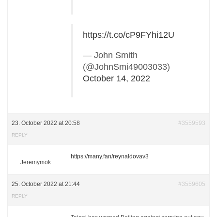
https://t.co/cP9FYhi12U
— John Smith
(@JohnSmi49003033)
October 14, 2022
23. October 2022 at 20:58
#3559593
REPLY
https://many.fan/reynaldovav3
Jeremymok
25. October 2022 at 21:44
#3559605
REPLY