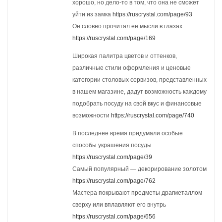
хорошо, но дело-то в том, что она не сможет
уйти из замка
https://ruscrystal.com/page/93
Он словно прочитал ее мысли в глазах
https://ruscrystal.com/page/169
Широкая палитра цветов и оттенков,
различные стили оформления и ценовые
категории столовых сервизов, представленных
в нашем магазине, дадут возможность каждому
подобрать посуду на свой вкус и финансовые
возможности
https://ruscrystal.com/page/740
В последнее время придумали особые
способы украшения посуды
https://ruscrystal.com/page/39
Самый популярный — декорирование золотом
https://ruscrystal.com/page/762
Мастера покрывают предметы драгметаллом
сверху или вплавляют его внутрь
https://ruscrystal.com/page/656