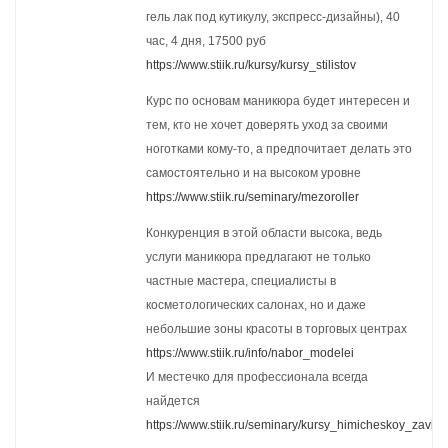
гель лак под кутикулу, экспресс-дизайны), 40
час, 4 дня, 17500 руб
https://www.stiik.ru/kursy/kursy_stilistov
Курс по основам маникюра будет интересен и
тем, кто не хочет доверять уход за своими
ноготками кому-то, а предпочитает делать это
самостоятельно и на высоком уровне
https://www.stiik.ru/seminary/mezoroller
Конкуренция в этой области высока, ведь
услуги маникюра предлагают не только
частные мастера, специалисты в
косметологических салонах, но и даже
небольшие зоны красоты в торговых центрах
https://www.stiik.ru/info/nabor_modelei
И местечко для профессионала всегда
найдется
https://www.stiik.ru/seminary/kursy_himicheskoy_zavivk