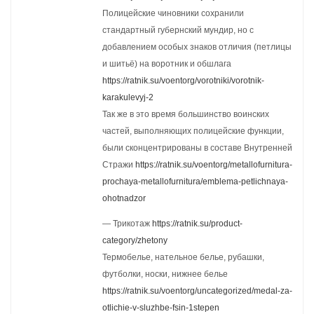
Полицейские чиновники сохранили
стандартный губернский мундир, но с
добавлением особых знаков отличия (петлицы
и шитьё) на воротник и обшлага
https://ratnik.su/voentorg/vorotniki/vorotnik-
karakulevyj-2
Так же в это время большинство воинских
частей, выполняющих полицейские функции,
были сконцентрированы в составе Внутренней
Стражи
https://ratnik.su/voentorg/metallofurnitura-
prochaya-metallofurnitura/emblema-petlichnaya-
ohotnadzor
— Трикотаж
https://ratnik.su/product-
category/zhetony
Термобелье, нательное белье, рубашки,
футболки, носки, нижнее белье
https://ratnik.su/voentorg/uncategorized/medal-za-
otlichie-v-sluzhbe-fsin-1stepen