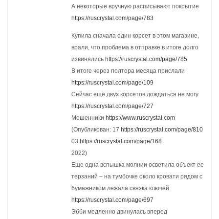
А некоторые вручную расписывают покрытие
https://ruscrystal.com/page/783
Купила сначала один корсет в этом магазине,
врали, что проблема в отправке в итоге долго
извинялись
https://ruscrystal.com/page/785
В итоге через полтора месяца прислали
https://ruscrystal.com/page/109
Сейчас ещё двух корсетов дождаться не могу
https://ruscrystal.com/page/727
Мошенники
https://www.ruscrystal.com
(Опубликован: 17
https://ruscrystal.com/page/810
03
https://ruscrystal.com/page/168
2022)
Еще одна вспышка молнии осветила объект ее
терзаний – на тумбочке около кровати рядом с
бумажником лежала связка ключей
https://ruscrystal.com/page/697
Эбби медленно двинулась вперед