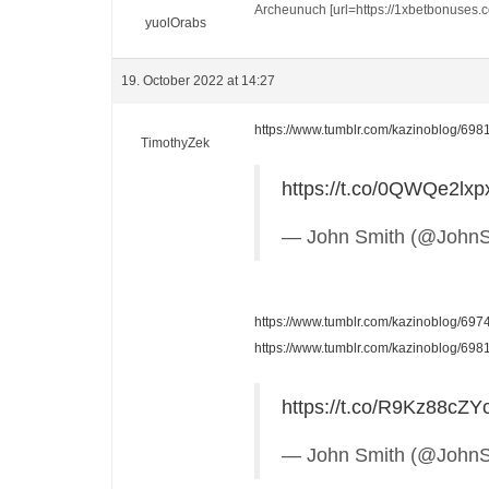
Archeunuch [url=https://1xbetbonuses.c
yuolOrabs
19. October 2022 at 14:27
https://www.tumblr.com/kazinoblog/6
TimothyZek
https://t.co/0QWQe2lxp
— John Smith (@John
https://www.tumblr.com/kazinoblog/6
https://www.tumblr.com/kazinoblog/6
https://t.co/R9Kz88cZY
— John Smith (@John