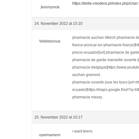
https://delta-v.kodera.pl/index.php/U
Jeremymok
24. November 2022 at 15:10
pharmacie auchan illkirch pharmacie de
Veiblebonue
france-proscar-en-pharmacie-france/]ht
precio-ecuador[/url] pharmacie de garde
pharmacie de garde marseille ouverte [
pharmacie-belgique]https://www.youtub
auchan gramont .
pharmacie ouverte joue les tours [url=h
ecuador]https://maps.google.fr/url?q=h
pharmacie massy .
25. November 2022 at 10:17
i want teens
opelmamern