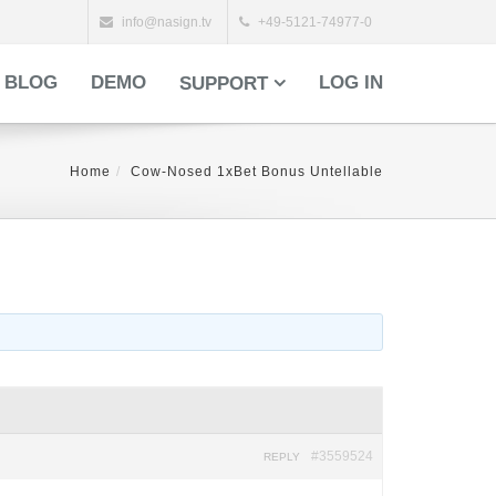
info@nasign.tv
+49-5121-74977-0
BLOG
DEMO
LOG IN
SUPPORT
Home
Cow-Nosed 1xBet Bonus Untellable
#3559524
REPLY