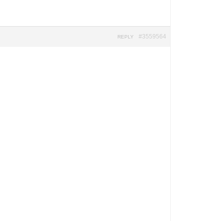
#3559564
REPLY