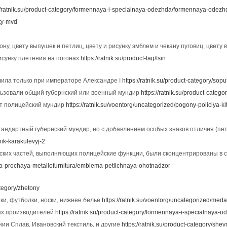
://ratnik.su/product-category/formennaya-i-specialnaya-odezhda/formennaya-odezh
ety-mvd
у, цвету выпушек и петлиц, цвету и рисунку эмблем и чекану пуговиц, цвету 
исунку плетения на погонах
https://ratnik.su/product-tag/fsin
ила только при императоре Александре I
https://ratnik.su/product-category/so
льзовали общий губернский или военный мундир
https://ratnik.su/product-cate
дит полицейский мундир
https://ratnik.su/voentorg/uncategorized/pogony-policiya-kit
андартный губернский мундир, но с добавлением особых знаков отличия (пет
tnik-karakulevyj-2
нских частей, выполняющих полицейские функции, были сконцентрированы в
tura-prochaya-metallofurnitura/emblema-petlichnaya-ohotnadzor
ategory/zhetony
ки, футболки, носки, нижнее белье
https://ratnik.su/voentorg/uncategorized/meda
ых производителей
https://ratnik.su/product-category/formennaya-i-specialnaya
ии Сплав, Ивановский текстиль, и другие
https://ratnik.su/product-category/sh