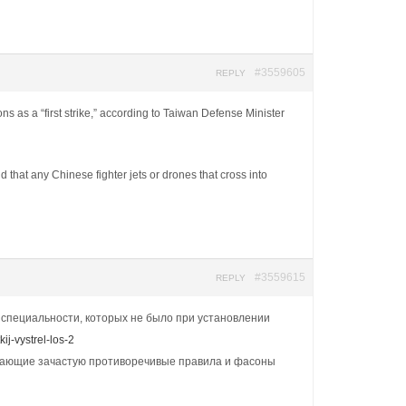
#3559605
REPLY
ns as a “first strike,” according to Taiwan Defense Minister
hat any Chinese fighter jets or drones that cross into
#3559615
REPLY
и специальности, которых не было при установлении
ij-vystrel-los-2
ивающие зачастую противоречивые правила и фасоны