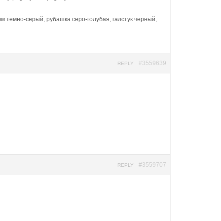
м темно-серый, рубашка серо-голубая, галстук черный,
#3559639
REPLY
#3559707
REPLY