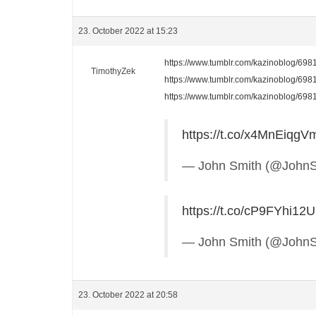
23. October 2022 at 15:23
https://www.tumblr.com/kazinoblog/6
TimothyZek
https://www.tumblr.com/kazinoblog/6
https://www.tumblr.com/kazinoblog/6
https://t.co/x4MnEiqgV
— John Smith (@John
https://t.co/cP9FYhi12U
— John Smith (@John
23. October 2022 at 20:58