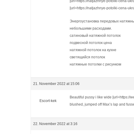
[url=https://natjazhnye-potolki-cena-u
[url=https://natjazhnye-potolki-cena-uk
Энергоустановка передовых натяжны
небольшими расходами.
сатиновый натяжной потолок
подвесной потолок цена
натяжной потолок на кухне
светящийся потолок
натяжные потолки с рисунком
21. November 2022 at 15:06
Beautiful pussy i like wide [url=https://
Escort-kek
blushed, jumped off Max’s lap and fussed
22. November 2022 at 3:16