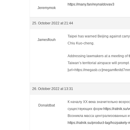
https://many.fan/reynaldovav3
Jeremymok
25. October 2022 at 21:44
Taipei has warned Beijing against carryi
Jamesflouh
Chiu Kuo-cheng.
Addressing lawmakers at a meeting of t
Taiwan’s territorial airspace will prompt
[url=https://megasb.cc]megamfknitd7mm
26. October 2022 at 13:31
К началу XX века значительно возро
Donaldbat
существующих форм
https://ratnik.su
Возникла масса централизованных и
https://ratnik.su/product-tag/hozpakety