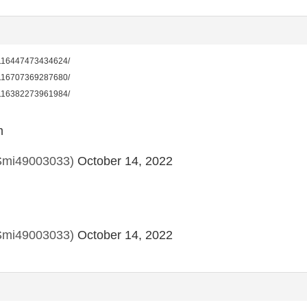
98116447473434624/
98116707369287680/
98116382273961984/
m
Smi49003033)
October 14, 2022
Smi49003033)
October 14, 2022