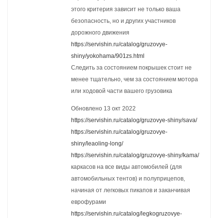
этого критерия зависит не только ваша
безопасность, но и других участников
дорожного движения
https://servishin.ru/catalog/gruzovye-
shiny/yokohama/901zs.html
Следить за состоянием покрышек стоит не
менее тщательно, чем за состоянием мотора
или ходовой части вашего грузовика
Обновлено 13 окт 2022
https://servishin.ru/catalog/gruzovye-shiny/sava/
https://servishin.ru/catalog/gruzovye-
shiny/leaoling-long/
https://servishin.ru/catalog/gruzovye-shiny/kama/
каркасов на все виды автомобилей (для
автомобильных тентов) и полуприцепов,
начиная от легковых пикапов и заканчивая
еврофурами
https://servishin.ru/catalog/legkogruzovye-