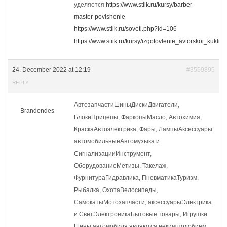
уделяется
https://www.stiik.ru/kursy/barber-
master-povishenie
https://www.stiik.ru/soveti.php?id=106
https://www.stiik.ru/kursy/izgotovlenie_avtorskoi_kukli
24. December 2022 at 12:19
#3559895
REPLY
АвтозапчастиШиныДискиДвигатели,
Brandondes
БлокиПрицепы, ФаркопыМасло, Автохимия,
КраскаАвтоэлектрика, Фары, ЛампыАксессуары
автомобильныеАвтомузыка и
СигнализацииИнструмент,
ОборудованиеМетизы, Такелаж,
ФурнитураГидравлика, ПневматикаТуризм,
Рыбалка, ОхотаВелосипеды,
СамокатыМотозапчасти, аксессуарыЭлектрика
и СветЭлектроникаБытовые товары, Игрушки
Шины автомобиля являются неким подобием