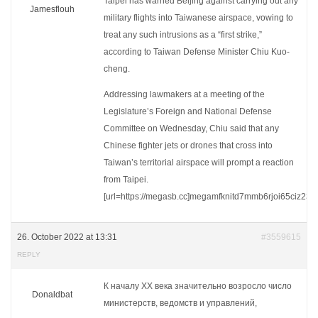
Taipei has warned Beijing against carrying out any
Jamesflouh
military flights into Taiwanese airspace, vowing to
treat any such intrusions as a “first strike,”
according to Taiwan Defense Minister Chiu Kuo-
cheng.
Addressing lawmakers at a meeting of the
Legislature’s Foreign and National Defense
Committee on Wednesday, Chiu said that any
Chinese fighter jets or drones that cross into
Taiwan’s territorial airspace will prompt a reaction
from Taipei.
[url=https://megasb.cc]megamfknitd7mmb6rjoi65ciz23zk
26. October 2022 at 13:31
#3559615
REPLY
К началу XX века значительно возросло число
Donaldbat
министерств, ведомств и управлений,