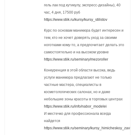
гель лак под кутикулу, экспресс-дизайны), 40
час, 4 дня, 17500 руб
https://www.stiik.ru/kursy/kursy_stilistov
Курс по основам маникюра будет интересен и
тем, кто не хочет доверять уход за своими
ноготками кому-то, а предпочитает делать это
самостоятельно и на высоком уровне
https://www.stiik.ru/seminary/mezoroller
Конкуренция в этой области высока, ведь
услуги маникюра предлагают не только
частные мастера, специалисты в
косметологических салонах, но и даже
небольшие зоны красоты в торговых центрах
https://www.stiik.ru/info/nabor_modelei
И местечко для профессионала всегда
найдется
https://www.stiik.ru/seminary/kursy_himicheskoy_zavivk