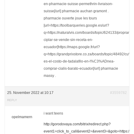
en-pharmacie-suisse-permethrin-livraison-
suisse[/url] pharmacie auchan gramont .
pharmacie ouverte joue les tours
[url=https://toolbarqueries.google.es/url?
q=https://naturalvis.com/boards/topic/624133/propranol
ciplar-se-vende-sin-receta-en-
ecuador]https://maps.google.fr/url?
q=https://grandprixstore.co.za/boards/topic/48492/cu
es-el-costo-de-tadalafilo-en-l%C3%ADnea-
comprar-cialis-barato-ecuador[/url] pharmacie
massy .
25. November 2022 at 10:17
#3559782
REPLY
i want teens
opelmamern
http://gorodovaya.com/bitrix/redirect.php?
event1=click_to_call&event2=&event3=&goto=https://tu