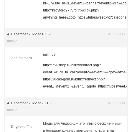
id=17&site_id=s1&event1=banner&event2=click&goto=ht
http://stroytorg97.ru/bitrix/click.php?
anything=here&goto=https://tubesweet.xyz/categories
4. December 2022 at 10:39
#3559835
REPLY
milf ride
opelmamern
http://invi-shop.ru/bitrix/redirect.php?
event1=click_to_call&event2=&event3=&goto=https://tu
https://lucas-gold.ru/bitrix/redirect.php?
event1=&event2=&event3=&goto=https://tubesweet.xyz/
4. December 2022 at 23:13
#3559838
REPLY
Моды для Андроид – это игры с бесконечными
RaymondFek
и большим количеством денег, открытыми