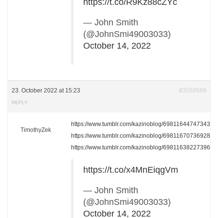
https://t.co/R9Kz88cZYc
— John Smith
(@JohnSmi49003033)
October 14, 2022
23. October 2022 at 15:23
#3559589
REPLY
https://www.tumblr.com/kazinoblog/6981164474734346
TimothyZek
https://www.tumblr.com/kazinoblog/6981167073692876
https://www.tumblr.com/kazinoblog/6981163822739619
https://t.co/x4MnEiqgVm
— John Smith
(@JohnSmi49003033)
October 14, 2022