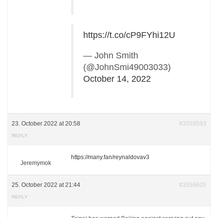
https://t.co/cP9FYhi12U
— John Smith
(@JohnSmi49003033)
October 14, 2022
23. October 2022 at 20:58
#3559593
REPLY
https://many.fan/reynaldovav3
Jeremymok
25. October 2022 at 21:44
#3559605
REPLY