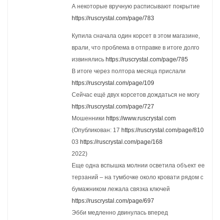
А некоторые вручную расписывают покрытие
https://ruscrystal.com/page/783
Купила сначала один корсет в этом магазине,
врали, что проблема в отправке в итоге долго
извинялись
https://ruscrystal.com/page/785
В итоге через полтора месяца прислали
https://ruscrystal.com/page/109
Сейчас ещё двух корсетов дождаться не могу
https://ruscrystal.com/page/727
Мошенники
https://www.ruscrystal.com
(Опубликован: 17
https://ruscrystal.com/page/810
03
https://ruscrystal.com/page/168
2022)
Еще одна вспышка молнии осветила объект ее
терзаний – на тумбочке около кровати рядом с
бумажником лежала связка ключей
https://ruscrystal.com/page/697
Эбби медленно двинулась вперед