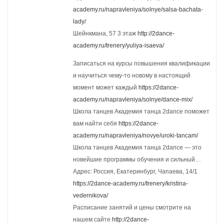
academy.ru/napravleniya/solnye/salsa-bachata-
lady/
Шейнкмана, 57 3 этаж
http://2dance-
academy.ru/trenery/yuliya-isaeva/
Записаться на курсы повышения квалификации
и научиться чему-то новому в настоящий
момент может каждый
https://2dance-
academy.ru/napravleniya/solnye/dance-mix/
Школа танцев Академия танца 2dance поможет
вам найти себя
https://2dance-
academy.ru/napravleniya/novye/uroki-tancam/
Школа танцев Академия танца 2dance — это
новейшие программы обучения и сильный…
Адрес: Россия, Екатеринбург, Чапаева, 14/1
https://2dance-academy.ru/trenery/kristina-
vedernikova/
Расписание занятий и цены смотрите на
нашем сайте
http://2dance-