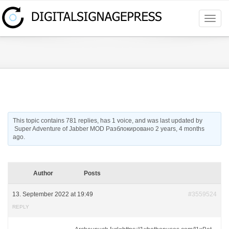
Toggl
navig
This topic contains 781 replies, has 1 voice, and was last updated by
Super Adventure of Jabber MOD Разблокировано
2 years, 4 months
ago
.
Author
Posts
13. September 2022 at 19:49
#3559524
REPLY