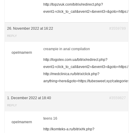
http://topzvuk.com/bitrix/redirect.php?
event1=click_to_call&event2=&event3=&goto=https://tu
26. November 2022 at 16:22
#3559789
REPLY
creampie in anal compilation
opelmamern
http://logolex.com.ua/bitrix/redirect.php?
event1=click_to_call&event2=&event3=&goto=https://tu
http://medclinica.ru/bitrix/click.php?
anything=here&goto=https://tubesweet.xyz/categories
1. December 2022 at 18:40
#3559827
REPLY
teens 16
opelmamern
http://komteks-a.ru/bitrix/rk.php?