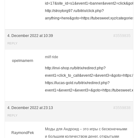
id=17&site_id=s1&event1=banner&event2=click&goto=ht
http://stroytorg97.ru/bitrix/click.php?
anything=here&goto=https://tubesweet.xyz/categories
4. December 2022 at 10:39
#3559835
REPLY
milf ride
opelmamern
http://invi-shop.ru/bitrix/redirect.php?
event1=click_to_call&event2=&event3=&goto=https://tu
https://lucas-gold.ru/bitrix/redirect.php?
event1=&event2=&event3=&goto=https://tubesweet.xyz/
4. December 2022 at 23:13
#3559838
REPLY
Моды для Андроид – это игры с бесконечными
RaymondFek
и большим количеством денег, открытыми