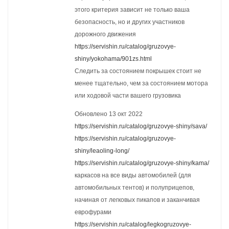
этого критерия зависит не только ваша
безопасность, но и других участников
дорожного движения
https://servishin.ru/catalog/gruzovye-
shiny/yokohama/901zs.html
Следить за состоянием покрышек стоит не
менее тщательно, чем за состоянием мотора
или ходовой части вашего грузовика
Обновлено 13 окт 2022
https://servishin.ru/catalog/gruzovye-shiny/sava/
https://servishin.ru/catalog/gruzovye-
shiny/leaoling-long/
https://servishin.ru/catalog/gruzovye-shiny/kama/
каркасов на все виды автомобилей (для
автомобильных тентов) и полуприцепов,
начиная от легковых пикапов и заканчивая
еврофурами
https://servishin.ru/catalog/legkogruzovye-