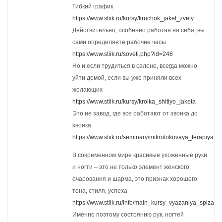
Гибкий график
https://www.stiik.ru/kursy/kruchok_jaket_zvety
Действительно, особенно работая на себя, вы
сами определяете рабочие часы
https://www.stiik.ru/soveti.php?id=246
Но и если трудиться в салоне, всегда можно
уйти домой, если вы уже приняли всех
желающих
https://www.stiik.ru/kursy/kroika_shitiyo_jaketa
Это не завод, где все работают от звонка до
звонка
https://www.stiik.ru/seminary/mikrotokovaya_terapiya
В современном мире красивые ухоженные руки
и ногти – это не только элемент женского
очарования и шарма, это признак хорошего
тона, стиля, успеха
https://www.stiik.ru/info/main_kursy_vyazaniya_spizami
Именно поэтому состоянию рук, ногтей