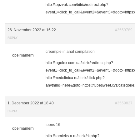
http://topzvuk.com/bitrix/redirect.php?
event1=click_to_call&event2=&event3=&goto=https://tu
26. November 2022 at 16:22
#3559789
REPLY
creampie in anal compilation
opelmamern
http://logolex.com.ua/bitrix/redirect.php?
event1=click_to_call&event2=&event3=&goto=https://tu
http://medclinica.ru/bitrix/click.php?
anything=here&goto=https://tubesweet.xyz/categories
1. December 2022 at 18:40
#3559827
REPLY
teens 16
opelmamern
http://komteks-a.ru/bitrix/rk.php?