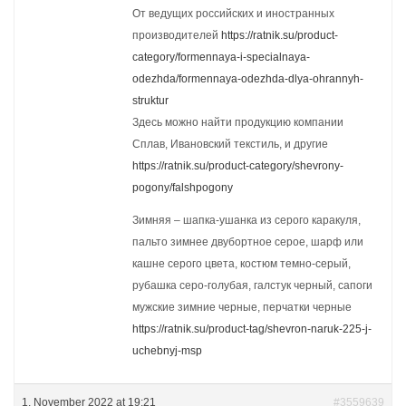
От ведущих российских и иностранных
производителей
https://ratnik.su/product-
category/formennaya-i-specialnaya-
odezhda/formennaya-odezhda-dlya-ohrannyh-
struktur
Здесь можно найти продукцию компании
Сплав, Ивановский текстиль, и другие
https://ratnik.su/product-category/shevrony-
pogony/falshpogony
Зимняя – шапка-ушанка из серого каракуля,
пальто зимнее двубортное серое, шарф или
кашне серого цвета, костюм темно-серый,
рубашка серо-голубая, галстук черный, сапоги
мужские зимние черные, перчатки черные
https://ratnik.su/product-tag/shevron-naruk-225-j-
uchebnyj-msp
1. November 2022 at 19:21
#3559639