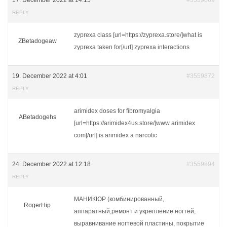
17. December 2022 at 14:15
#3559869
REPLY
zyprexa class [url=https://zyprexa.store/]what is
ZBetadogeaw
zyprexa taken for[/url] zyprexa interactions
19. December 2022 at 4:01
#3559872
REPLY
arimidex doses for fibromyalgia
ABetadogehs
[url=https://arimidex4us.store/]www arimidex
com[/url] is arimidex a narcotic
24. December 2022 at 12:18
#3559894
REPLY
МАНИКЮР (комбинированный,
RogerHip
аппаратный,ремонт и укрепление ногтей,
выравнивание ногтевой пластины, покрытие