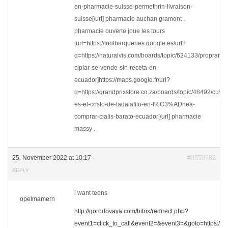
en-pharmacie-suisse-permethrin-livraison-
suisse[/url] pharmacie auchan gramont .
pharmacie ouverte joue les tours
[url=https://toolbarqueries.google.es/url?
q=https://naturalvis.com/boards/topic/624133/propranol
ciplar-se-vende-sin-receta-en-
ecuador]https://maps.google.fr/url?
q=https://grandprixstore.co.za/boards/topic/48492/cu
es-el-costo-de-tadalafilo-en-l%C3%ADnea-
comprar-cialis-barato-ecuador[/url] pharmacie
massy .
25. November 2022 at 10:17
#3559782
REPLY
i want teens
opelmamern
http://gorodovaya.com/bitrix/redirect.php?
event1=click_to_call&event2=&event3=&goto=https://tu