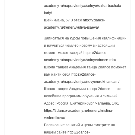
academy.ru/napravleniya/solnye/salsa-bachata-
lady/
Шейнкмана, 57 3 этаж
http://2dance-
academy.ru/trenery/yuliya-isaeva/
Записаться на курсы повышения квалификации
и научиться чему-то новому в настоящий
момент может каждый
https://2dance-
academy.ru/napravleniya/solnye/dance-mix/
Школа танцев Академия танца 2dance поможет
вам найти себя
https://2dance-
academy.ru/napravleniya/novye/uroki-tancam/
Школа танцев Академия танца 2dance — это
новейшие программы обучения и сильный…
Адрес: Россия, Екатеринбург, Чапаева, 14/1
https://2dance-academy.ru/trenery/kristina-
vedernikova/
Расписание занятий и цены смотрите на
нашем сайте
http://2dance-