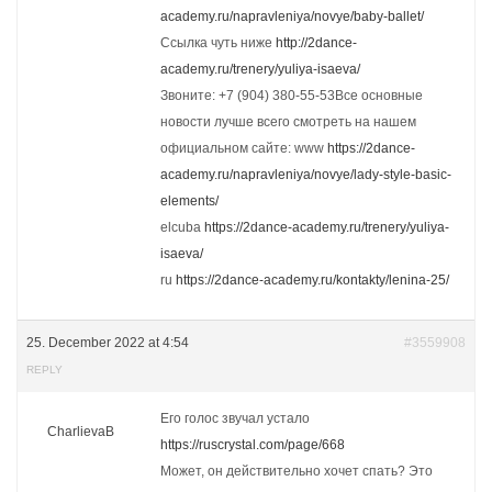
academy.ru/napravleniya/novye/baby-ballet/
Ссылка чуть ниже
http://2dance-
academy.ru/trenery/yuliya-isaeva/
Звоните: +7 (904) 380-55-53Все основные
новости лучше всего смотреть на нашем
официальном сайте: www
https://2dance-
academy.ru/napravleniya/novye/lady-style-basic-
elements/
elcuba
https://2dance-academy.ru/trenery/yuliya-
isaeva/
ru
https://2dance-academy.ru/kontakty/lenina-25/
25. December 2022 at 4:54
#3559908
REPLY
Его голос звучал устало
CharlievaB
https://ruscrystal.com/page/668
Может, он действительно хочет спать? Это