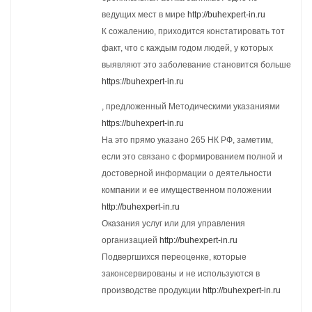
ведущих мест в мире
http://buhexpert-in.ru
К сожалению, приходится констатировать тот
факт, что с каждым годом людей, у которых
выявляют это заболевание становится больше
https://buhexpert-in.ru
, предложенный Методическими указаниями
https://buhexpert-in.ru
На это прямо указано 265 НК РФ, заметим,
если это связано с формированием полной и
достоверной информации о деятельности
компании и ее имущественном положении
http://buhexpert-in.ru
Оказания услуг или для управления
организацией
http://buhexpert-in.ru
Подвергшихся переоценке, которые
законсервированы и не используются в
производстве продукции
http://buhexpert-in.ru