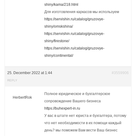
shiny/kama/218.html
Для изготовления каркасов мы используем
https://servishin.ru/catalog/gruzovye-
shiny/omskshina/
https://servishin.ru/catalog/gruzovye-
shiny/firestone/
https://servishin.ru/catalog/gruzovye-
shiny/continental/
25. December 2022 at 1:44
#3559906
REPLY
Полное юридическое и бухгалтерское
HerbertRok
сопровождение Вашего бизнеса
https://buhexpert-in.ru
У вас в штате нет юриста и бухгалтера, потому
что нет необходимости в их помощи каждый
день? мы поможем Вам вести Ваш бизнес