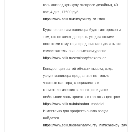
гель лак под кутикулу, экспресс-дизайны), 40
час, 4 дня, 17500 руб
https://www.stiik.ru/kursy/kursy_stilistov
Курс по основам маникюра будет интересен и
тем, кто не хочет доверять уход за своими
ноготками кому-то, а предпочитает делать это
самостоятельно и на высоком уровне
https://www.stiik.ru/seminary/mezoroller
Конкуренция в этой области высока, ведь
услуги маникюра предлагают не только
частные мастера, специалисты в
косметологических салонах, но и даже
небольшие зоны красоты в торговых центрах
https://www.stiik.ru/info/nabor_modelei
И местечко для профессионала всегда
найдется
https://www.stiik.ru/seminary/kursy_himicheskoy_zavivk