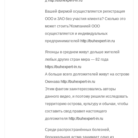
д
http://buhexpert-in.ru
Вашей фирмой осуществляется регистрация
ООО и ЗАО без участия клиента? Сколько это
может стоить?Компанией ООО
осуществляется и индивидуальных
предпринимателей
http://buhexpert-in.ru
Японцы в среднем живут дольше жителей
любых других стран мира — 82 года
https://buhexpert-in.ru
А больше всего долгожителей живут на острове
Окинава
http://buhexpert-in.ru
Этим фактом заинтересовались авторы
данного видео, и поэтому решили исследовать
территорию острова, культуру и обычаи, чтобы
составить свод правил настоящего
долгожителя
http://buhexpert-in.ru
Среди распространённых болезней,
бронхиальная астма занимает одно из