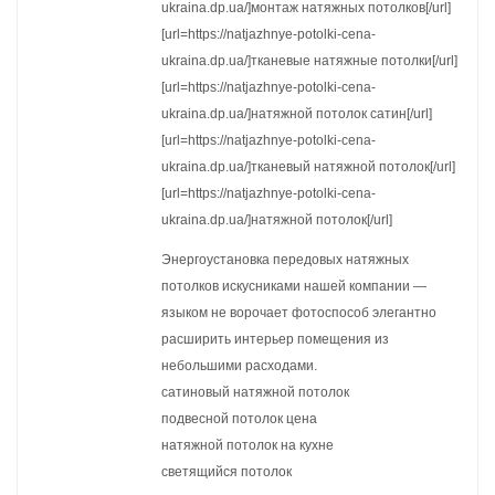
ukraina.dp.ua/]монтаж натяжных потолков[/url]
[url=https://natjazhnye-potolki-cena-
ukraina.dp.ua/]тканевые натяжные потолки[/url]
[url=https://natjazhnye-potolki-cena-
ukraina.dp.ua/]натяжной потолок сатин[/url]
[url=https://natjazhnye-potolki-cena-
ukraina.dp.ua/]тканевый натяжной потолок[/url]
[url=https://natjazhnye-potolki-cena-
ukraina.dp.ua/]натяжной потолок[/url]
Энергоустановка передовых натяжных
потолков искусниками нашей компании —
языком не ворочает фотоспособ элегантно
расширить интерьер помещения из
небольшими расходами.
сатиновый натяжной потолок
подвесной потолок цена
натяжной потолок на кухне
светящийся потолок