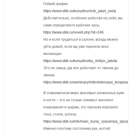
Гибкий график
https://www.stiik.ru/kursy/kruchok_jaket_zvety
Действительно, особенно работая на себя, вы
сами определяете рабочие часы
https://www.stiik.ru/soveti.php?id=246
Но и если трудиться в салоне, всегда можно
уйти домой, если вы уже приняли всех
желающих
https://www.stiik.ru/kursy/kroika_shitiyo_jaketa
Это не завод, где все работают от звонка до
звонка
https://www.stiik.ru/seminary/mikrotokovaya_terapiya
В современном мире красивые ухоженные руки
и ногти – это не только элемент женского
очарования и шарма, это признак хорошего
тона, стиля, успеха
https://www.stiik.ru/info/main_kursy_vyazaniya_spizami
Именно поэтому состоянию рук, ногтей