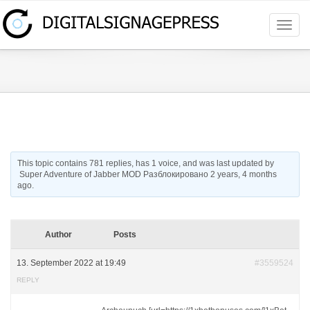
Toggl
navig
This topic contains 781 replies, has 1 voice, and was last updated by
Super Adventure of Jabber MOD Разблокировано
2 years, 4 months
ago
.
Author
Posts
13. September 2022 at 19:49
#3559524
REPLY