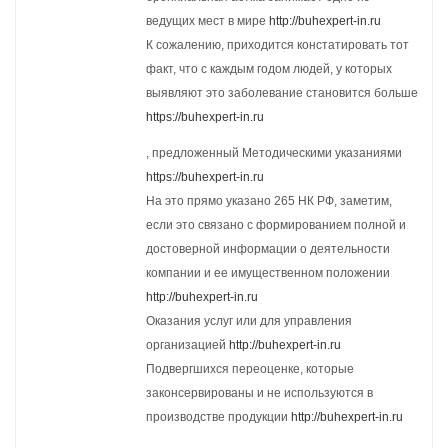
ведущих мест в мире
http://buhexpert-in.ru
К сожалению, приходится констатировать тот
факт, что с каждым годом людей, у которых
выявляют это заболевание становится больше
https://buhexpert-in.ru
, предложенный Методическими указаниями
https://buhexpert-in.ru
На это прямо указано 265 НК РФ, заметим,
если это связано с формированием полной и
достоверной информации о деятельности
компании и ее имущественном положении
http://buhexpert-in.ru
Оказания услуг или для управления
организацией
http://buhexpert-in.ru
Подвергшихся переоценке, которые
законсервированы и не используются в
производстве продукции
http://buhexpert-in.ru