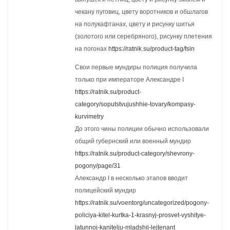
чекану пуговиц, цвету воротников и обшлагов
на полукафтанах, цвету и рисунку шитья
(золотого или серебряного), рисунку плетения
на погонах
https://ratnik.su/product-tag/fsin
Свои первые мундиры полиция получила
только при императоре Александре I
https://ratnik.su/product-
category/soputstvujushhie-tovary/kompasy-
kurvimetry
До этого чины полиции обычно использовали
общий губернский или военный мундир
https://ratnik.su/product-category/shevrony-
pogony/page/31
Александр I в несколько этапов вводит
полицейский мундир
https://ratnik.su/voentorg/uncategorized/pogony-
policiya-kitel-kurtka-1-krasnyj-prosvet-vyshitye-
latunnoj-kanitelju-mladshij-lejtenant