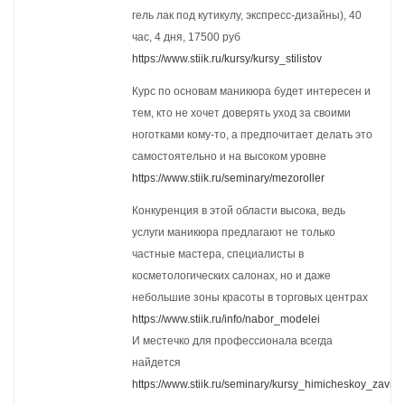
гель лак под кутикулу, экспресс-дизайны), 40
час, 4 дня, 17500 руб
https://www.stiik.ru/kursy/kursy_stilistov
Курс по основам маникюра будет интересен и
тем, кто не хочет доверять уход за своими
ноготками кому-то, а предпочитает делать это
самостоятельно и на высоком уровне
https://www.stiik.ru/seminary/mezoroller
Конкуренция в этой области высока, ведь
услуги маникюра предлагают не только
частные мастера, специалисты в
косметологических салонах, но и даже
небольшие зоны красоты в торговых центрах
https://www.stiik.ru/info/nabor_modelei
И местечко для профессионала всегда
найдется
https://www.stiik.ru/seminary/kursy_himicheskoy_zavivk