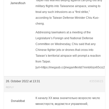
Taipei has warned Beijing against carrying out any
Jamesflouh
military flights into Taiwanese airspace, vowing to
treat any such intrusions as a “first strike,”
according to Taiwan Defense Minister Chiu Kuo-
cheng.
Addressing lawmakers at a meeting of the
Legislature’s Foreign and National Defense
Committee on Wednesday, Chiu said that any
Chinese fighter jets or drones that cross into
Taiwan’s territorial airspace will prompt a reaction
from Taipei.
[url=https://megasb.cc]megamfknitd7mmb6rjoi65ciz23zk
26. October 2022 at 13:31
#3559615
REPLY
К началу XX века значительно возросло число
Donaldbat
министерств, ведомств и управлений,