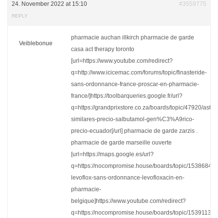
24. November 2022 at 15:10
#3559775
REPLY
pharmacie auchan illkirch pharmacie de garde
Veiblebonue
casa act therapy toronto
[url=https://www.youtube.com/redirect?
q=http://www.icicemac.com/forums/topic/finasteride-
sans-ordonnance-france-proscar-en-pharmacie-
france/]https://toolbarqueries.google.fr/url?
q=https://grandprixstore.co.za/boards/topic/47920/asthal
similares-precio-salbutamol-gen%C3%A9rico-
precio-ecuador[/url] pharmacie de garde zarzis .
pharmacie de garde marseille ouverte
[url=https://maps.google.es/url?
q=https://nocompromise.house/boards/topic/1538684/v
levoflox-sans-ordonnance-levofloxacin-en-
pharmacie-
belgique]https://www.youtube.com/redirect?
q=https://nocompromise.house/boards/topic/1539113/act