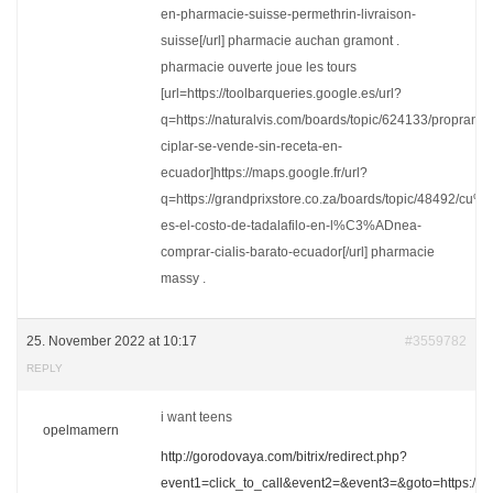
en-pharmacie-suisse-permethrin-livraison-
suisse[/url] pharmacie auchan gramont .
pharmacie ouverte joue les tours
[url=https://toolbarqueries.google.es/url?
q=https://naturalvis.com/boards/topic/624133/propranol
ciplar-se-vende-sin-receta-en-
ecuador]https://maps.google.fr/url?
q=https://grandprixstore.co.za/boards/topic/48492/cu
es-el-costo-de-tadalafilo-en-l%C3%ADnea-
comprar-cialis-barato-ecuador[/url] pharmacie
massy .
25. November 2022 at 10:17
#3559782
REPLY
i want teens
opelmamern
http://gorodovaya.com/bitrix/redirect.php?
event1=click_to_call&event2=&event3=&goto=https://tu