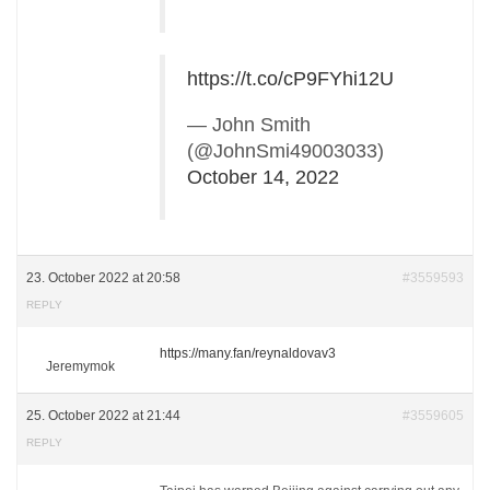
https://t.co/cP9FYhi12U
— John Smith
(@JohnSmi49003033)
October 14, 2022
23. October 2022 at 20:58
#3559593
REPLY
https://many.fan/reynaldovav3
Jeremymok
25. October 2022 at 21:44
#3559605
REPLY