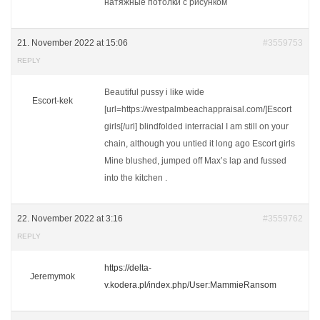
натяжные потолки с рисунком
21. November 2022 at 15:06
#3559753
REPLY
Beautiful pussy i like wide
Escort-kek
[url=https://westpalmbeachappraisal.com/]Escort
girls[/url] blindfolded interracial I am still on your
chain, although you untied it long ago Escort girls
Mine blushed, jumped off Max’s lap and fussed
into the kitchen .
22. November 2022 at 3:16
#3559762
REPLY
https://delta-
Jeremymok
v.kodera.pl/index.php/User:MammieRansom