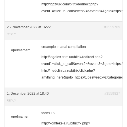
http://topzvuk.com/bitrix/redirect.php?
event1=click_to_call&event2=&event3=&goto=https://tu
26. November 2022 at 16:22
#3559789
REPLY
creampie in anal compilation
opelmamern
http://logolex.com.ua/bitrix/redirect.php?
event1=click_to_call&event2=&event3=&goto=https://tu
http://medclinica.ru/bitrix/click.php?
anything=here&goto=https://tubesweet.xyz/categories
1. December 2022 at 18:40
#3559827
REPLY
teens 16
opelmamern
http://komteks-a.ru/bitrix/rk.php?