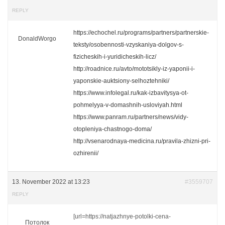
REPLY
https://echochel.ru/programs/partners/partnerskie-
DonaldWorgo
teksty/osobennosti-vzyskaniya-dolgov-s-
fizicheskih-i-yuridicheskih-licz/
http://roadnice.ru/avto/mototsikly-iz-yaponii-i-
yaponskie-auktsiony-selhoztehniki/
https://www.infolegal.ru/kak-izbavitysya-ot-
pohmelyya-v-domashnih-usloviyah.html
https://www.panram.ru/partners/news/vidy-
otopleniya-chastnogo-doma/
http://vsenarodnaya-medicina.ru/pravila-zhizni-pri-
ozhirenii/
13. November 2022 at 13:23
#3559707
REPLY
[url=https://natjazhnye-potolki-cena-
Потолок